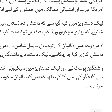
امریکی اخبار ’واشنگٹن پوسٹ‘ کے مطابق پینٹاگون کے ل
امریکا، یورپ اور ایشیائی ممالک میں حملوں کے لیے ای
لیک دستاویز میں کہا گیا ہے کہ داعش افغانستان میں 
خانوں، کاروباری مراکز اور ورلڈ کپ فٹ بال ٹورنامنٹ کو ن
ادھر دوحہ میں طالبان کے ترجمان سہیل شاہین نے امری
داعش کو زیر کیا جا چکاہے۔ لیک دستاویز پر واشنگٹن 
واشنگٹن پوسٹ نے اس لیک دستاویز میں سیکیورٹی خدشات
سے گفتگو کی۔ جن کا کہنا تھا کہ امریکا طالبان حکوم
ہوئے ہے۔