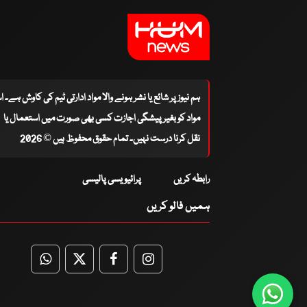
ہم نیوز پر شائع یا نشر ہونے والا مواد ادارتی ٹیم کی کاوش ہے۔ 
مواد کو بغیر پیشگی اجازت کسی بھی صورت میں استعمال یا
نقل کرنا درست نہیں۔ تمام حقوق محفوظ ہیں © 2026
رابطہ کریں
پرائیویسی پالیسی
ہمیں فالو کریں
WhatsApp
Twitter
Facebook
Facebook