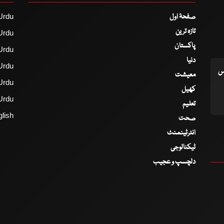
صفحۂ اول
Urdu
تازہ ترین
Urdu
پاکستان
Urdu
دنیا
Urdu
اس
معیشت
Urdu
کھیل
Urdu
تعلیم
lish
صحت
انٹرٹینمنٹ
ٹیکنالوجی
دلچسپ و عجیب