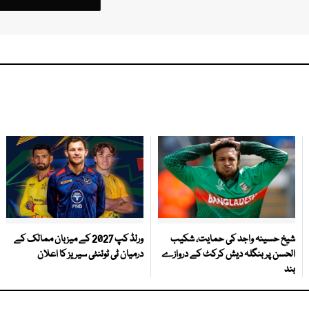
شیخ حسینہ واجد کی حمایت، شکیب
ورلڈ کپ 2027 کے میزبان ممالک کے
الحسن پر بنگلہ دیش کرکٹ کے دروازے
درمیان ٹی ٹوئنٹی سیریز کا اعلان
بند