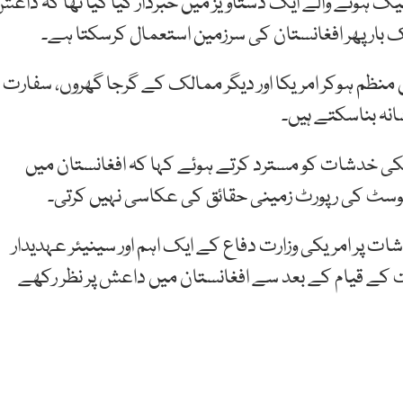
یک ہونے والے ایک دستاویز میں خبردار کیا گیا تھا کہ داع
ک بار پھر افغانستان کی سرزمین استعمال کرسکتا ہے۔
منظم ہوکر امریکا اور دیگر ممالک کے گرجا گھروں، سفارت
شانہ بناسکتے ہیں۔
کی خدشات کو مسترد کرتے ہوئے کہا کہ افغانستان میں
پوسٹ کی رپورٹ زمینی حقائق کی عکاسی نہیں کرتی۔
 پر امریکی وزارت دفاع کے ایک اہم اور سینیئر عہدیدار
ت کے قیام کے بعد سے افغانستان میں داعش پر نظر رکھے