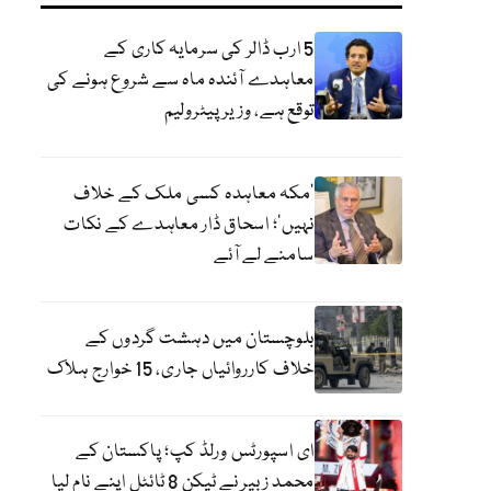
5 ارب ڈالر کی سرمایہ کاری کے
معاہدے آئندہ ماہ سے شروع ہونے کی
توقع ہے، وزیر پیٹرولیم
‘مکہ معاہدہ کسی ملک کے خلاف
نہیں’؛ اسحاق ڈار معاہدے کے نکات
سامنے لے آئے
بلوچستان میں دہشت گردوں کے
خلاف کارروائیاں جاری، 15 خوارج ہلاک
ای اسپورٹس ورلڈ کپ؛ پاکستان کے
محمد زبیر نے ٹیکن 8 ٹائٹل اپنے نام لیا