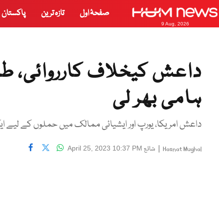
صفحۂ اول
تازہ ترین
پاکستان
9 Aug, 2026
داعش کیخلاف کارروائی، طا
ہامی بھر لی
داعش امریکا، یورپ اور ایشیائی ممالک میں حملوں کے لیے ایک
|
شائع
April 25, 2023 10:37 PM
Hasnat Mughal