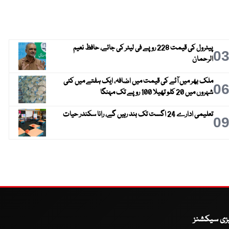
پیٹرول کی قیمت 228 روپے فی لیٹر کی جائے، حافظ نعیم
0
الرحمان
ملک بھر میں آٹے کی قیمت میں اضافہ، ایک ہفتے میں کئی
0
شہروں میں 20 کلو تھیلا 100 روپے تک مہنگا
تعلیمی ادارے 24 اگست تک بند رہیں گے، رانا سکندر حیات
0
یزی سیکشنز