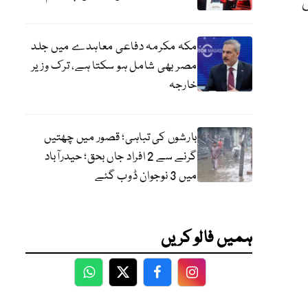
ش
مکہ مکرمہ دفاعی معاہدے میں جلد
مصر بھی شامل ہو سکتا ہے، ترک وزیر
خارجہ
بارشوں کی تباہی؛ قصور میں چھتیں
گرنے سے 2 افراد جاں بحق؛ حیدرآباد
میں 3 نوجوان ڈوب گئے
ہمیں فالو کریں
WhatsApp
Twitter
Facebook
Facebook