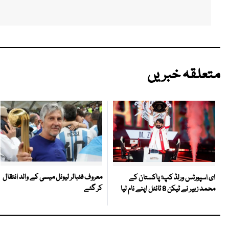
متعلقہ خبریں
معروف فٹبالر لیونل میسی کے والد انتقال
ای اسپورٹس ورلڈ کپ؛ پاکستان کے
کر گئے
محمد زبیر نے ٹیکن 8 ٹائٹل اپنے نام لیا