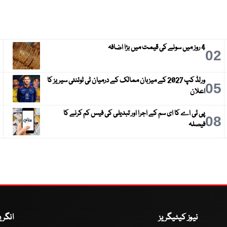
4 روز میں سونے کی قیمت میں بڑا اضافہ
3
02
ورلڈ کپ 2027 کے میزبان ممالک کے درمیان ٹی ٹوئنٹی سیریز کا
6
05
اعلان
پی ٹی اے کا ای سم کے اجرا اور تبدیلی کی فیس کم کرنے کا
9
08
فیصلہ
نیوز کیٹیگریز
انگر