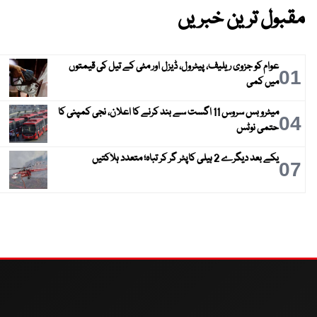
مقبول ترین خبریں
عوام کو جزوی ریلیف، پیٹرول، ڈیزل اور مٹی کے تیل کی قیمتوں
01
میں کمی
میٹرو بس سروس 11 اگست سے بند کرنے کا اعلان، نجی کمپنی کا
04
حتمی نوٹس
یکے بعد دیگرے 2 ہیلی کاپٹر گر کر تباہ؛ متعدد ہلاکتیں
07