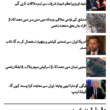
عہد اور وزیراعظم شہباز شریف سے اہم ملاقات کریں گے
دمشق کے نواحی علاقے جرمانہ میں منی بس میں دھماکہ، 2
افراد جاں بحق، متعدد زخمی
امریکا ایران سے نمٹنے کیلئے ہر ہتھیار استعمال کرے گا، نائب
صدر
جنوبی لبنان میں دھماکا ، 2 اسرائیلی میجر ہلاک ، 4 اہلکار زخمی
لوگوں کو مارنا نہیں چاہتا ، ایران سے معاہدہ کرنا پسند کروں گا ،
ڈونلڈ ٹرمپ