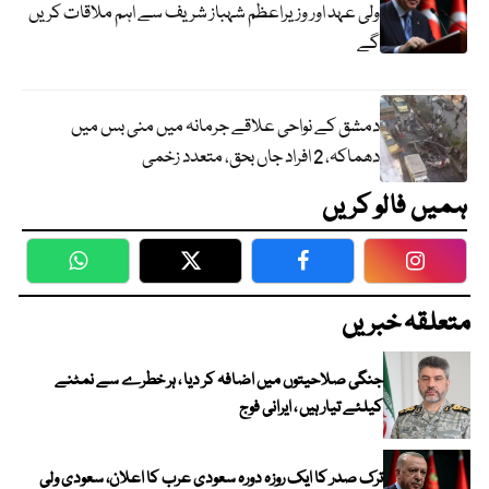
ولی عہد اور وزیراعظم شہباز شریف سے اہم ملاقات کریں
گے
دمشق کے نواحی علاقے جرمانہ میں منی بس میں
دھماکہ، 2 افراد جاں بحق، متعدد زخمی
ہمیں فالو کریں
WhatsApp
Twitter
Facebook
Faceboo
متعلقہ خبریں
جنگی صلاحیتوں میں اضافہ کر دیا ، ہر خطرے سے نمٹنے
کیلئے تیار ہیں ، ایرانی فوج
ترک صدر کا ایک روزہ دورہ سعودی عرب کا اعلان، سعودی ولی