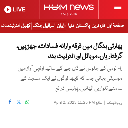
LIVE
7 Aug, 2026
صفحۂ اول
تازہ ترین
پاکستان
دنیا
ایران-اسرائیل جنگ
کھیل
انٹرٹینمنٹ
بھارتی بنگال میں فرقہ وارانہ فسادات، جھڑپیں،
گرفتاریاں، موبائل اور انٹرنیٹ بند
رام نومی کے جلوس نے ڈی جے کے ساتھ اونچی آواز میں
موسیقی بجائی جب کہ کچھ لوگوں نے ایک مسجد کے
سامنے تلواریں اٹھائیں، پولیس ذرائع
|
شائع
April 2, 2023 11:25 PM
ویب ڈیسک