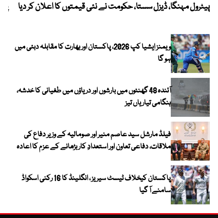
پیٹرول مہنگا، ڈیزل سستا، حکومت نے نئی قیمتوں کا اعلان کر دیا
پنج
ویمنز ایشیا کپ 2026، پاکستان اور بھارت کا مقابلہ دبئی میں
ہو گا
آئندہ 48 گھنٹوں میں بارشوں اور دریاؤں میں طغیانی کا خدشہ،
ہنگامی تیاریاں تیز
فیلڈ مارشل سید عاصم منیر اور صومالیہ کے وزیر دفاع کی
ملاقات، دفاعی تعاون اور استعدادِ کار بڑھانے کے عزم کا اعادہ
پاکستان کیخلاف ٹیسٹ سیریز ، انگلینڈ کا 16 رکنی اسکواڈ
سامنے آ گیا