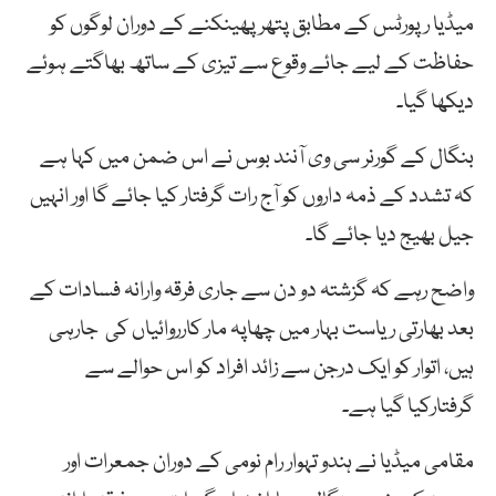
میڈیا رپورٹس کے مطابق پتھر پھینکنے کے دوران لوگوں کو
حفاظت کے لیے جائے وقوع سے تیزی کے ساتھ بھاگتے ہوئے
دیکھا گیا۔
بنگال کے گورنر سی وی آنند بوس نے اس ضمن میں کہا ہے
کہ تشدد کے ذمہ داروں کو آج رات گرفتار کیا جائے گا اور انہیں
جیل بھیج دیا جائے گا۔
واضح رہے کہ گزشتہ دو دن سے جاری فرقہ وارانہ فسادات کے
بعد بھارتی ریاست بہار میں چھاپہ مار کارروائیاں کی جارہی
ہیں، اتوار کو ایک درجن سے زائد افراد کو اس حوالے سے
گرفتارکیا گیا ہے۔
مقامی میڈیا نے ہندو تہوار رام نومی کے دوران جمعرات اور