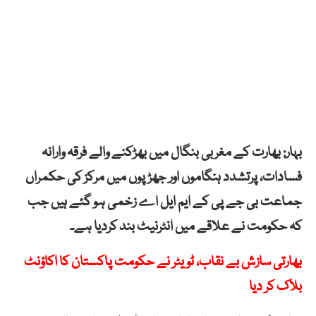
بہار: بھارت کے مغربی بنگال میں بھڑکنے والے فرقہ وارانہ
فسادات، پرتشدد ہنگاموں اور جھڑپوں میں مرکز کی حکمراں
جماعت بی جے پی کے ایم ایل اے زخمی ہو گئے ہیں جب
کہ حکومت نے علاقے میں انٹرنیٹ بند کردیا ہے۔
بھارتی سازش بے نقاب، ٹویٹر نے حکومت پاکستان کا اکاؤنٹ
بلاک کر دیا