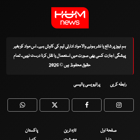
ہم نیوز پر شائع یا نشر ہونے والا مواد ادارتی ٹیم کی کاوش ہے۔ اس مواد کو بغیر
پیشگی اجازت کسی بھی صورت میں استعمال یا نقل کرنا درست نہیں۔ تمام
حقوق محفوظ ہیں © 2026
رابطہ کریں
پرائیویسی پالیسی
WhatsApp
Twitter
Facebook
Faceboo
صفحۂ اول
تازہ ترین
پاکستان
دنیا
معیشت
کھیل