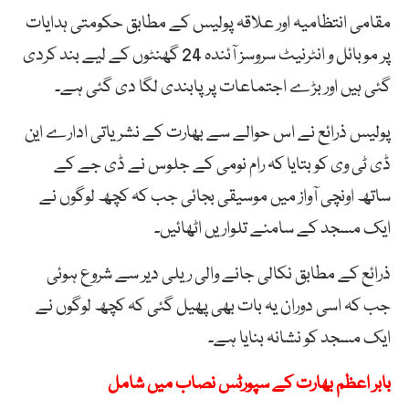
مقامی انتظامیہ اور علاقہ پولیس کے مطابق حکومتی ہدایات
پر موبائل و انٹرنیٹ سروسز آئندہ 24 گھنٹوں کے لیے بند کردی
گئی ہیں اور بڑے اجتماعات پر پابندی لگا دی گئی ہے۔
پولیس ذرائع نے اس حوالے سے بھارت کے نشریاتی ادارے این
ڈی ٹی وی کو بتایا کہ رام نومی کے جلوس نے ڈی جے کے
ساتھ اونچی آواز میں موسیقی بجائی جب کہ کچھ لوگوں نے
ایک مسجد کے سامنے تلواریں اٹھائیں۔
ذرائع کے مطابق نکالی جانے والی ریلی دیر سے شروع ہوئی
جب کہ اسی دوران یہ بات بھی پھیل گئی کہ کچھ لوگوں نے
ایک مسجد کو نشانہ بنایا ہے۔
بابر اعظم بھارت کے سپورٹس نصاب میں شامل