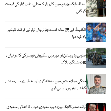
اسٹاک ایکسچینج میں کاروبار کا منفی آغاز ، ڈالر کی قیمت
گر گئی
انگلینڈ کے 25 سالہ فاسٹ باؤلر جان ٹرنر نے کرکٹ کو خیر
باد کہہ دیا
جنوبی وزیرستان اور دیر میں سکیورٹی فورسز کی کارروائیاں ،
10دہشتگرد ہلاک
جنگی صلاحیتوں میں اضافہ کر دیا ، ہر خطرے سے نمٹنے
کیلئے تیار ہیں ، ایرانی فوج
ترک صدر کا ایک روزہ دورہ سعودی عرب کا اعلان، سعودی