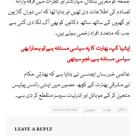
جمعہ کو مغربی بنگال، مہاراشٹر اور گجرات میں فرقہ وارانہ
تصادم کی اطلاعات دی تھیں اور بتایا تھا کہ اس دوران گاڑیوں
اور گھروں کے ساتھ ساتھ دکانوں کو بھی آگ لگا دی گئی ہے
جب کہ متعدد افراد زخمی ہوئے ہیں۔
ایشیا کپ، بھارت کا یہ سیاسی مسئلہ ہے تو ہمارا بھی
سیاسی مسئلہ ہے، نجم سیٹھی
عالمی خبر رساں ایجنسی نے بتایا ہے کہ بھارتی حکام
نے مشرقی بھارت کے کچھ حصوں میں اینٹی رائٹس پولیس
متعین کر کے موبائل اور انٹرنیٹ سروسز منقطع کر دی ہے۔
بنگال
بھارت
جھڑپیں
فرقہ وارانہ فسادات
LEAVE A REPLY