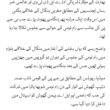
بھارت کے مؤقر نشریاتی ادارے این ڈی ٹی وی اور عالمی خبر
رساں ایجنسیوں کے مطابق مغربی بنگال کے علاقے ہگلی
میں اس وقت ایک مرتبہ پھر ہنگامے پھوٹ پڑے جب بی جے
پی کی جانب سے رام نومی کے حوالے سے جلوس نکالا جا رہا
تھا۔
واضح رہے کہ رواں ہفتے کے آغاز میں بنگال کے علاقے ہاوڑہ
میں رام نومی کے جلوس کے دوران دو گروپوں میں جھڑپیں
ہوئی تھیں جس کے بعد ہنگامے پھوٹ پڑے تھے۔
میڈیا رپورٹس کے مطابق بی جے پی کے قومی نائب صدر
دلیپ گھوش نے اتوار کے دن رام نومی شوبھا یاترا میں شرکت
کی جب کہ زخمی ایم ایل اے بیمن گھوش کو اسپتال میں
داخل کرا دیا گیا ہے۔