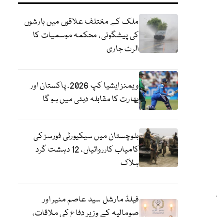
ملک کے مختلف علاقوں میں بارشوں
کی پیشگوئی، محکمہ موسمیات کا
الرٹ جاری
ویمنز ایشیا کپ 2026، پاکستان اور
بھارت کا مقابلہ دبئی میں ہو گا
بلوچستان میں سیکیورٹی فورسز کی
کامیاب کارروائیاں، 12 دہشت گرد
ہلاک
فیلڈ مارشل سید عاصم منیر اور
صومالیہ کے وزیر دفاع کی ملاقات،