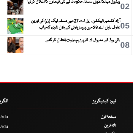
پیٹرول مہنگا، ڈیزل سستا، حکومت نے نئی قیمتوں کا اعلان کر دیا
3
02
آزاد کشمیر الیکشن ، ایل اے 27 میں مسلم لیگ (ن) کی نورین
6
05
عارف ، ایل اے 28 میں پیپلز پارٹی کے بازل نقوی کامیاب
بالی ووڈ کے معروف اداکار پردیپ راوت انتقال کر گئے
9
08
نیوز کیٹیگریز
انگر
صفحۂ اول
Urdu
تازہ ترین
Urdu