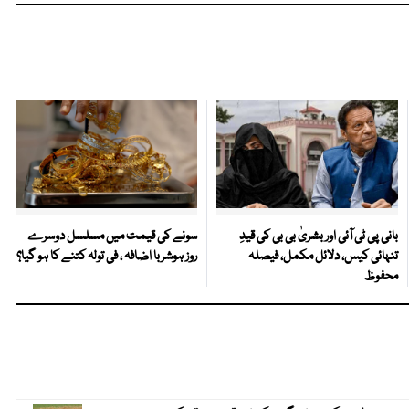
بانی پی ٹی آئی اور بشریٰ بی بی کی قیدِ
سونے کی قیمت میں مسلسل دوسرے
تنہائی کیس، دلائل مکمل، فیصلہ
روز ہوشربا اضافہ ، فی تولہ کتنے کا ہو گیا؟
محفوظ