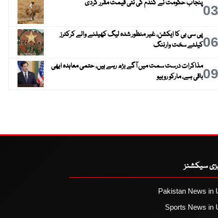
پنجاب حکومت نے گندم کی نئی قیمت مقرر کردی
0
پی سی بی کا ایکشن، غیر منظور شدہ لیگ کھیلنے والے کرکٹرز
0
کیلئے سخت وارننگ
مذاکرات درست سمت میں آگے بڑھ رہے ہیں، حتمی معاہدہ ابھی
0
باقی ہے، مارکو روبیو
یزی سیکشنز
Pakistan News in 
Sports News in 