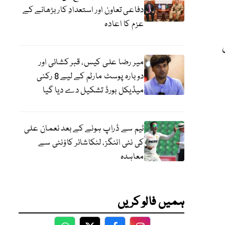
دفاعی تعاون اور استعدادِ کار بڑھانے کے
عزم کا اعادہ
میر رضا علی کیس، قبر کشائی اور
دوبارہ پوسٹ مارٹم کے لیے 8 رکنی
میڈیکل بورڈ تشکیل دے دیا گیا
ٹیم سے ڈراپ ہونے کے بعد نعمان علی
کی نئی اننگز، لنکاشائر کاؤنٹی سے
معاہدہ
ہمیں فالو کریں