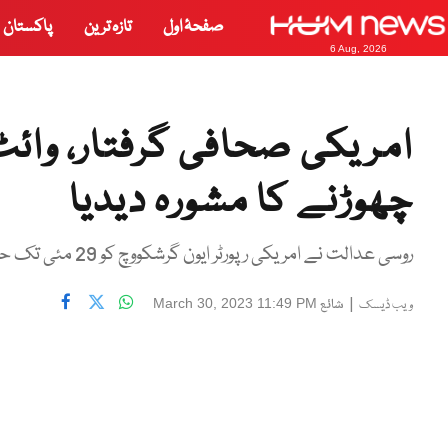
صفحۂ اول
تازہ ترین
پاکستان
6 Aug, 2026
امریکی صحافی گرفتار، وائ
چھوڑنے کا مشورہ دیدیا
روسی عدالت نے امریکی رپورٹر ایون گرشکووچ کو 29 مئی تک حراست میں رکھنے کا حکم جاری کر دیا ہے۔
|
شائع
March 30, 2023 11:49 PM
ویب ڈیسک