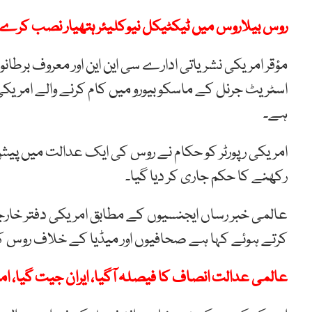
روس بیلاروس میں ٹیکٹیکل نیوکلیئر ہتھیار نصب کرے گ
مؤقر امریکی نشریاتی ادارے سی این این اور معروف برطان
اسٹریٹ جرنل کے ماسکو بیورو میں کام کرنے والے امریکی ر
ہے۔
رکھنے کا حکم جاری کر دیا گیا۔
عالمی خبر رساں ایجنسیوں کے مطابق امریکی دفتر خارجہ
کرتے ہوئے کہا ہے صحافیوں اور میڈیا کے خلاف روس ک
عالمی عدالت انصاف کا فیصلہ آگیا، ایران جیت گیا، امری