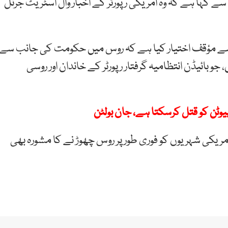
ے کہا ہے کہ وہ امریکی رپورٹر کے اخبار وال اسٹریٹ جرنل
ے سے مؤقف اختیار کیا ہے کہ روس میں حکومت کی جانب سے
و بائیڈن انتظامیہ گرفتار رپورٹر کے خاندان اور روسی
یوٹن کو قتل کرسکتا ہے، جان بولٹن
ریکی شہریوں کو فوری طور پر روس چھوڑ نے کا مشورہ بھی