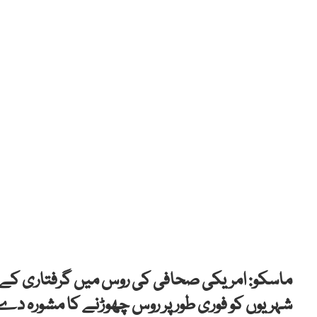
ماسکو: امریکی صحافی کی روس میں گرفتاری کے بع
شہریوں کو فوری طور پر روس چھوڑنے کا مشورہ دے 