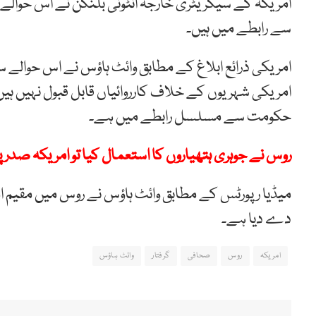
امریکہ کے سیکریٹری خارجہ انٹونی بلنکن نے اس حوالے س
سے رابطے میں ہیں۔
امریکی ذرائع ابلاغ کے مطابق وائٹ ہاؤس نے اس حوال
امریکی شہریوں کے خلاف کارروائیاں قابل قبول نہیں ہیں، ج
حکومت سے مسلسل رابطے میں ہے۔
روس نے جوہری ہتھیاروں کا استعمال کیا تو امریکہ صدر پ
میڈیا رپورٹس کے مطابق وائٹ ہاؤس نے روس میں مقیم ام
دے دیا ہے۔
امریکہ
روس
صحافی
گرفتار
وائٹ ہاؤس