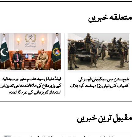
متعلقہ خبریں
فیلڈ مارشل سید عاصم منیر اور صومالیہ
بلوچستان میں سیکیورٹی فورسز کی
کے وزیر دفاع کی ملاقات، دفاعی تعاون اور
کامیاب کارروائیاں، 12 دہشت گرد ہلاک
استعدادِ کار بڑھانے کے عزم کا اعادہ
مقبول ترین خبریں