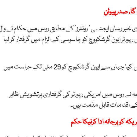
ا، صدر پیوٹن
وی خبر رساں ایجنسی ’ روئٹرز‘ کے مطابق روس میں حکام نے وال
پورٹر ایون گرشکووچ کو جاسوسی کے الزام میں گرفتار کر لیا
امریکی رپورٹر کو حکام نے روس کی ایک عدالت میں پیش کیا جہاں سے ایون گرشکووچ کو 29 مئی تک حراست میں
 نے روس میں امریکی رپورٹر کی گرفتاری پرتشویش ظاہر
ے اقدامات قابل مذمت ہیں۔
کہ کو ہرجانہ ادا کرنیکا حکم