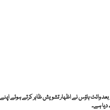
د وائٹ ہاؤس نے اظہار تشویش ظاہر کرتے ہوئے اپنے
دیا ہے۔