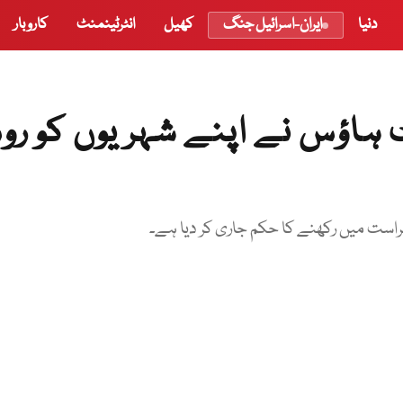
دنیا
ایران-اسرائیل جنگ
کھیل
انٹرٹینمنٹ
کاروبار
ٹ ہاؤس نے اپنے شہریوں کو ر