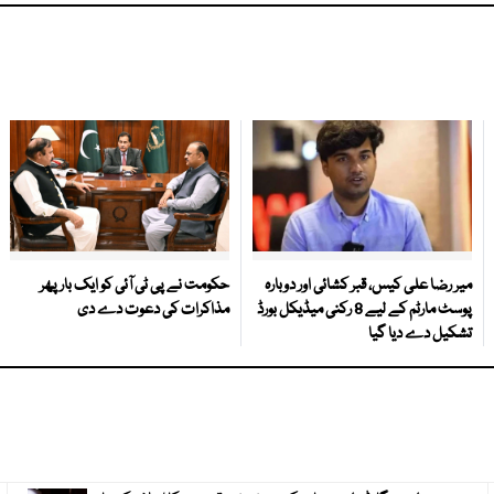
میر رضا علی کیس، قبر کشائی اور دوبارہ
حکومت نے پی ٹی آئی کو ایک بارپھر
پوسٹ مارٹم کے لیے 8 رکنی میڈیکل بورڈ
مذاکرات کی دعوت دے دی
تشکیل دے دیا گیا