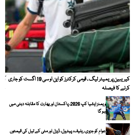
کیریبین پریمیئر لیگ ، قومی کرکٹرز کو این او سی 19 اگست کو جاری
آز
کرنے کا فیصلہ
چھی
ویمنز ایشیا کپ 2026، پاکستان اور بھارت کا مقابلہ دبئی میں
ہو گا
عوام کو جزوی ریلیف، پیٹرول، ڈیزل اور مٹی کے تیل کی قیمتوں