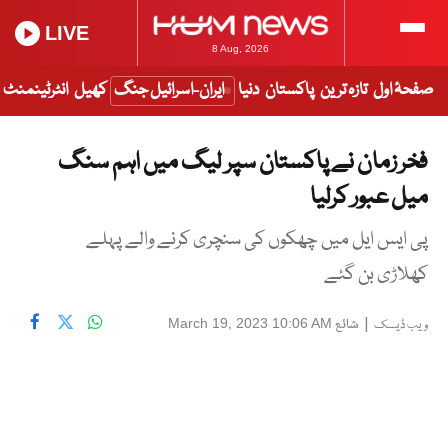
LIVE
8 Aug, 2026
صفحۂ اول
تازہ ترین
پاکستان
دنیا
ایران-اسرائیل جنگ
کھیل
انٹرٹینمنٹ
فخر زمان نے پاکستان سپر لیگ میں اہم سنگ
میل عبور کرلیا
پی ایس ایل میں چھکوں کی سنچری کرنے والے پہلے
کھلاڑی بن گئے
|
شائع
March 19, 2023 10:06 AM
ویب ڈیسک