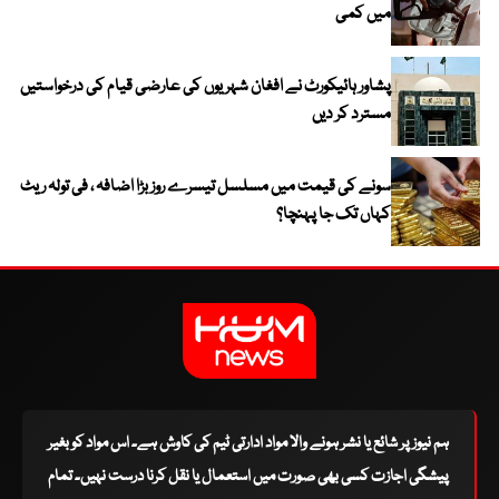
میں کمی
پشاور ہائیکورٹ نے افغان شہریوں کی عارضی قیام کی درخواستیں
مسترد کر دیں
سونے کی قیمت میں مسلسل تیسرے روز بڑا اضافہ ، فی تولہ ریٹ
کہاں تک جا پہنچا؟
ہم نیوز پر شائع یا نشر ہونے والا مواد ادارتی ٹیم کی کاوش ہے۔ اس مواد کو بغیر
پیشگی اجازت کسی بھی صورت میں استعمال یا نقل کرنا درست نہیں۔ تمام