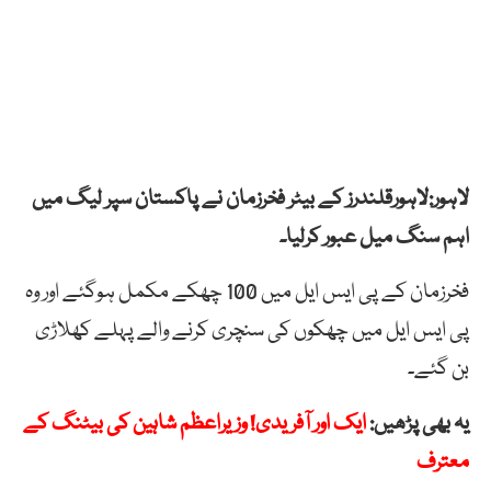
لاہور:لاہورقلندرز کے بیٹر فخرزمان نے پاکستان سپر لیگ میں
اہم سنگ میل عبور کرلیا۔
فخرزمان کے پی ایس ایل میں 100 چھکے مکمل ہوگئے اور وہ
پی ایس ایل میں چھکوں کی سنچری کرنے والے پہلے کھلاڑی
بن گئے۔
یہ بھی پڑھیں:
ایک اور آفریدی! وزیراعظم شاہین کی بیٹنگ کے
معترف