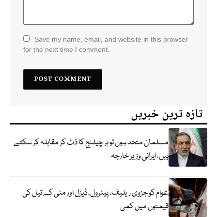
Save my name, email, and website in this browser
for the next time I comment.
تازہ ترین خبریں
مسلمان متحد ہوں تو ہر چیلنج کا ڈٹ کر مقابلہ کر سکتے
ہیں، ایرانی وزیر خارجہ
عوام کو جزوی ریلیف، پیٹرول، ڈیزل اور مٹی کے تیل کی
قیمتوں میں کمی