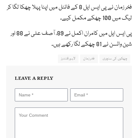
فخر زمان نے پی ایس ایل 8 کے فائنل میں اپنا پہلا چھکا لگا کر
لیگ میں 100 چھکے مکمل کیے۔
پی ایس ایل میں کامران اکمل نے 89، آصف علی نے 88 اور
شین واٹسن نے 81 چھکے لگا رکھے ہیں۔
چھکوں کی سنچری
فخر زمان
لاہورقلندرز
LEAVE A REPLY