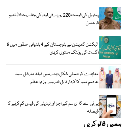
پیٹرول کی قیمت 228 روپے فی لیٹر کی جائے، حافظ نعیم
الرحمان
الیکشن کمیشن نے بلوچستان کے 4 بلدیاتی حلقوں میں 9
اگست کی پولنگ ملتوی کردی
معاہدے کو عملی شکل دینے میں فیلڈ مارشل سید
عاصم منیر کا کردار قابل قدر ہے، وزیراعظم
پی ٹی اے کا ای سم کے اجرا اور تبدیلی کی فیس کم کرنے کا
فیصلہ
ہمیں فالو کریں