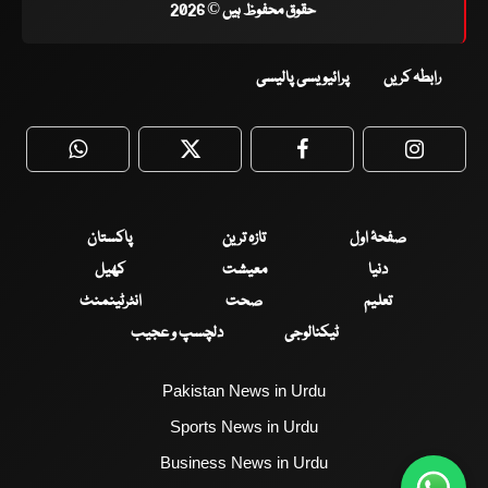
حقوق محفوظ ہیں © 2026
رابطہ کریں
پرائیویسی پالیسی
WhatsApp
Twitter
Facebook
Faceboo
صفحۂ اول
تازہ ترین
پاکستان
دنیا
معیشت
کھیل
تعلیم
صحت
انٹرٹینمنٹ
ٹیکنالوجی
دلچسپ و عجیب
Pakistan News in Urdu
Sports News in Urdu
Business News in Urdu