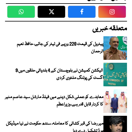
WhatsApp
Twitter
Facebook
Faceboo
متعلقہ خبریں
پیٹرول کی قیمت 228 روپے فی لیٹر کی جائے، حافظ نعیم
الرحمان
الیکشن کمیشن نے بلوچستان کے 4 بلدیاتی حلقوں میں 9
اگست کی پولنگ ملتوی کردی
معاہدے کو عملی شکل دینے میں فیلڈ مارشل سید عاصم منیر
کا کردار قابل قدر ہے، وزیراعظم
میر رضا کی قبر کشائی کا معاملہ، سندھ حکومت نے نیا میڈیکل
بورڈ تشکیل دے دیا