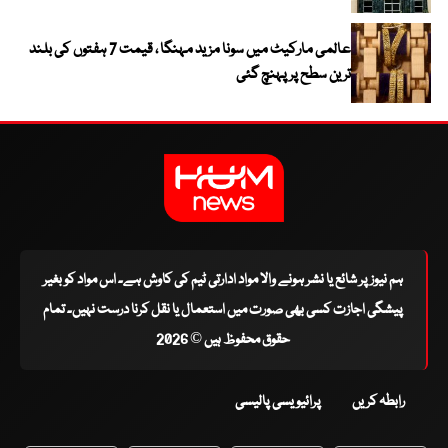
عالمی مارکیٹ میں سونا مزید مہنگا ، قیمت 7 ہفتوں کی بلند
ترین سطح پر پہنچ گئی
ہم نیوز پر شائع یا نشر ہونے والا مواد ادارتی ٹیم کی کاوش ہے۔ اس مواد کو بغیر
پیشگی اجازت کسی بھی صورت میں استعمال یا نقل کرنا درست نہیں۔ تمام
حقوق محفوظ ہیں © 2026
رابطہ کریں
پرائیویسی پالیسی