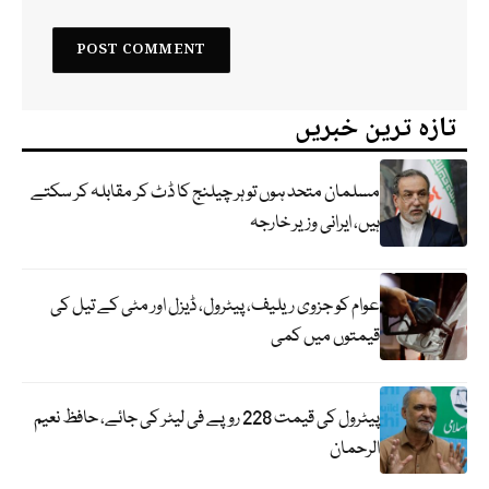
تازہ ترین خبریں
مسلمان متحد ہوں تو ہر چیلنج کا ڈٹ کر مقابلہ کر سکتے
ہیں، ایرانی وزیر خارجہ
عوام کو جزوی ریلیف، پیٹرول، ڈیزل اور مٹی کے تیل کی
قیمتوں میں کمی
پیٹرول کی قیمت 228 روپے فی لیٹر کی جائے، حافظ نعیم
الرحمان