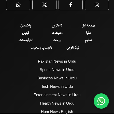
WhatsApp
Twitter
Facebook
Faceboo
صفحۂ اول
تازہ ترین
پاکستان
دنیا
معیشت
کھیل
تعلیم
صحت
انٹرٹینمنٹ
ٹیکنالوجی
دلچسپ و عجیب
Pakistan News in Urdu
Sports News in Urdu
Business News in Urdu
Tech News in Urdu
Entertainment News in Urdu
Health News in Urdu
Hum News English