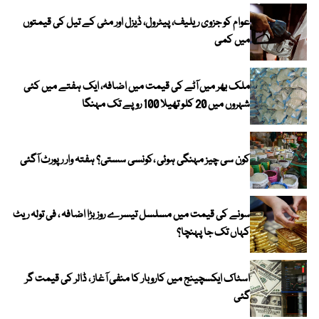
عوام کو جزوی ریلیف، پیٹرول، ڈیزل اور مٹی کے تیل کی قیمتوں
میں کمی
ملک بھر میں آٹے کی قیمت میں اضافہ، ایک ہفتے میں کئی
شہروں میں 20 کلو تھیلا 100 روپے تک مہنگا
کون سی چیز مہنگی ہوئی ،کونسی سستی؟ ہفتہ وار رپورٹ آگئی
سونے کی قیمت میں مسلسل تیسرے روز بڑا اضافہ ، فی تولہ ریٹ
کہاں تک جا پہنچا؟
اسٹاک ایکسچینج میں کاروبار کا منفی آغاز ، ڈالر کی قیمت گر
گئی