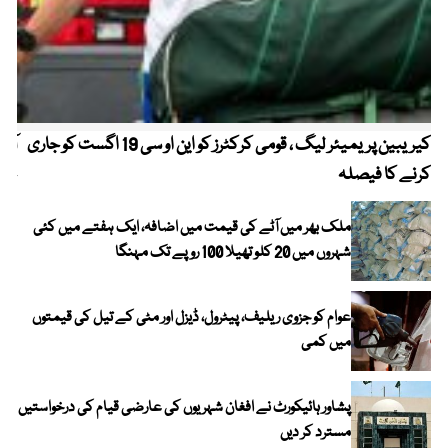
کیریبین پریمیئر لیگ ، قومی کرکٹرز کو این او سی 19 اگست کو جاری
آز
کرنے کا فیصلہ
چھی
ملک بھر میں آٹے کی قیمت میں اضافہ، ایک ہفتے میں کئی
شہروں میں 20 کلو تھیلا 100 روپے تک مہنگا
عوام کو جزوی ریلیف، پیٹرول، ڈیزل اور مٹی کے تیل کی قیمتوں
میں کمی
پشاور ہائیکورٹ نے افغان شہریوں کی عارضی قیام کی درخواستیں
مسترد کر دیں