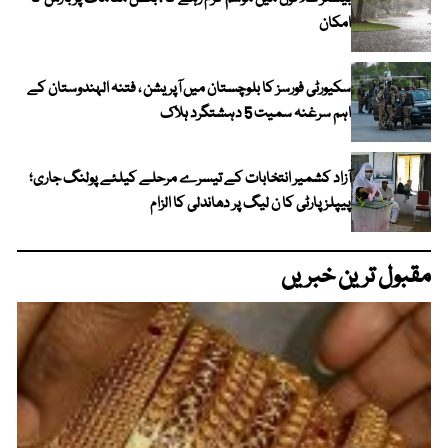
امکان
سکیورٹی فورسز کا بلوچستان میں آپریشن ، فتنہ الہندوستان کے
اہم سرغنہ سمیت 5 دہشتگرد ہلاک
آزاد کشمیر انتخابات کے تیسرے مرحلے کیلئے پولنگ جاری؛
پیپلز پارٹی کا ن لیگ پر دھاندلی کا الزام
مقبول ترین خبریں