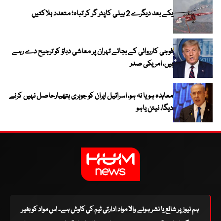
یکے بعد دیگرے 2 ہیلی کاپٹر گر کر تباہ؛ متعدد ہلاکتیں
فوجی کارروائی کے بجائے تہران پر معاشی دباؤ کو ترجیح دے رہے
ہیں، امریکی صدر
معاہدہ ہو یا نہ ہو، اسرائیل ایران کو جوہری ہتھیارحاصل نہیں کرنے
دیگا، نیتن یاہو
ہم نیوز پر شائع یا نشر ہونے والا مواد ادارتی ٹیم کی کاوش ہے۔ اس مواد کو بغیر