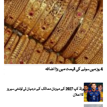
4 روز میں سونے کی قیمت میں بڑا اضافہ
خیب
کیا
ورلڈ کپ 2027 کے میزبان ممالک کے درمیان ٹی ٹوئنٹی سیریز
کا اعلان