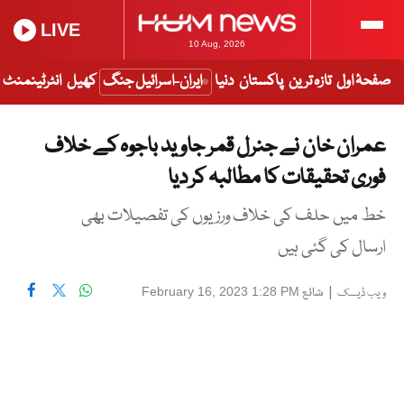
LIVE
10 Aug, 2026
صفحۂ اول
تازہ ترین
پاکستان
دنیا
ایران-اسرائیل جنگ
کھیل
انٹرٹینمنٹ
عمران خان نے جنرل قمر جاوید باجوہ کے خلاف
فوری تحقیقات کا مطالبہ کر دیا
خط میں حلف کی خلاف ورزیوں کی تفصیلات بھی
ارسال کی گئی ہیں
|
شائع
February 16, 2023 1:28 PM
ویب ڈیسک