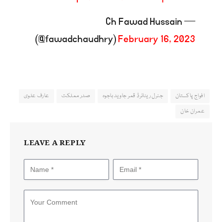
— Ch Fawad Hussain
(@fawadchaudhry)
February 16, 2023
افواج پاکستان
جنرل ریٹائرڈ قمر جاوید باجوہ
صدر مملکت
عارف علوی
عمران خان
LEAVE A REPLY