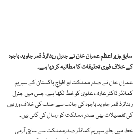
سابق وزیر اعظم عمران خان نے جنرل ریٹائرڈ قمر جاوید باجوہ
کے خلاف فوری تحقیقات کا مطالبہ کر دیا ہے۔
عمران خان نے صدرِ مملکت اور افواجِ پاکستان کے سپریم
کمانڈر ڈاکٹر عارف علوی کو خط لکھا ہے، جس میں جنرل
ریٹائرڈ قمر جاوید باجوہ کی جانب سے حلف کی خلاف ورزیوں
کی تفصیلات بھی صدرِ مملکت کو ارسال کی گئی ہیں۔
خط میں بطور سپریم کمانڈر صدرمملکت سے سابق آرمی