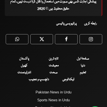
پیشگی اجازت کسی بھی صورت میں استعمال یا نقل کرنا درست نہیں۔ تمام
حقوق محفوظ ہیں © 2026
رابطہ کریں
پرائیویسی پالیسی
WhatsApp
Twitter
Facebook
Faceboo
صفحۂ اول
تازہ ترین
پاکستان
دنیا
معیشت
کھیل
تعلیم
صحت
انٹرٹینمنٹ
ٹیکنالوجی
دلچسپ و عجیب
Pakistan News in Urdu
Sports News in Urdu