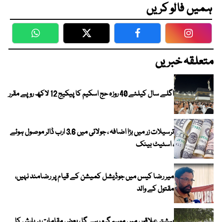
ہمیں فالو کریں
WhatsApp
Twitter
Facebook
Faceboo
متعلقہ خبریں
اگلے سال کیلئے 40 روزہ حج اسکیم کا پیکیج 12 لاکھ روپے مقرر
ترسیلات زر میں بڑا اضافہ ، جولائی میں 3.6 ارب ڈالر موصول ہوئے
، اسٹیٹ بینک
میر رضا کیس میں جوڈیشل کمیشن کے قیام پر رضامند نہیں،
مقتول کے والد
بیشتر علاقوں میں موسم گرم رہے گا ، بعض مقامات پر بارش کا