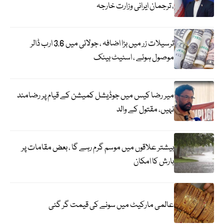
، ترجمان ایرانی وزارت خارجہ
ترسیلات زر میں بڑا اضافہ ، جولائی میں 3.6 ارب ڈالر
موصول ہوئے ، اسٹیٹ بینک
میر رضا کیس میں جوڈیشل کمیشن کے قیام پر رضامند
نہیں، مقتول کے والد
بیشتر علاقوں میں موسم گرم رہے گا ، بعض مقامات پر
بارش کا امکان
عالمی مارکیٹ میں سونے کی قیمت گر گئی