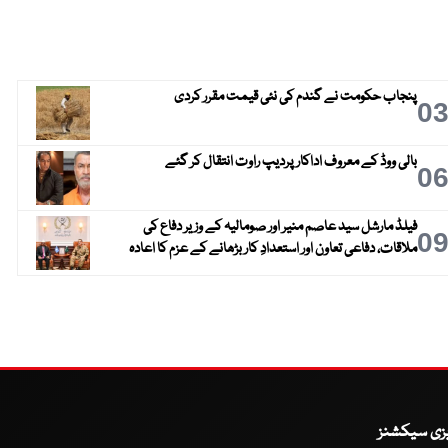
پنجاب حکومت نے گندم کی نئی قیمت مقرر کردی
0
بالی ووڈ کے معروف اداکار پردیپ راوت انتقال کر گئے
0
فیلڈ مارشل سید عاصم منیر اور صومالیہ کے وزیر دفاع کی
0
ملاقات، دفاعی تعاون اور استعدادِ کار بڑھانے کے عزم کا اعادہ
یزی سیکشنز