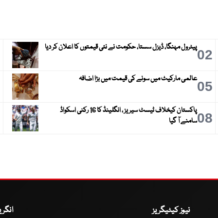
پیٹرول مہنگا، ڈیزل سستا، حکومت نے نئی قیمتوں کا اعلان کر دیا
3
02
عالمی مارکیٹ میں سونے کی قیمت میں بڑا اضافہ
6
05
پاکستان کیخلاف ٹیسٹ سیریز ، انگلینڈ کا 16 رکنی اسکواڈ
9
08
سامنے آ گیا
نیوز کیٹیگریز
انگر