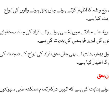
 و غم کا اظہار کرتے ہوئے جاں بحق ہونے والوں کی ارواح
زیت کیا ہے۔
یف نے حادثے میں زخمی ہونے والے افراد کی جلد صحتیابی
توں کی فوری فراہمی کی ہدایت کی ہے۔
ل بھٹو زرداری نے بھی جاں بحق افراد کی ارواح کے درجات کی
ا اظہار کیا ہے۔
ئے ہدایت کی ہے کہ انہیں درکار تمام ممکنہ طبی سہولتوں