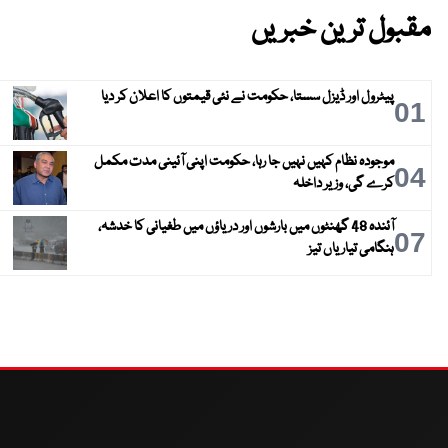
مقبول ترین خبریں
پیٹرول اور ڈیزل سستا، حکومت نے نئی قیمتوں کا اعلان کر دیا
01
موجودہ نظام کہیں نہیں جا رہا، حکومت اپنی آئینی مدت مکمل
04
کرے گی، وزیر داخلہ
آئندہ 48 گھنٹوں میں بارشوں اور دریاؤں میں طغیانی کا خدشہ،
07
ہنگامی تیاریاں تیز