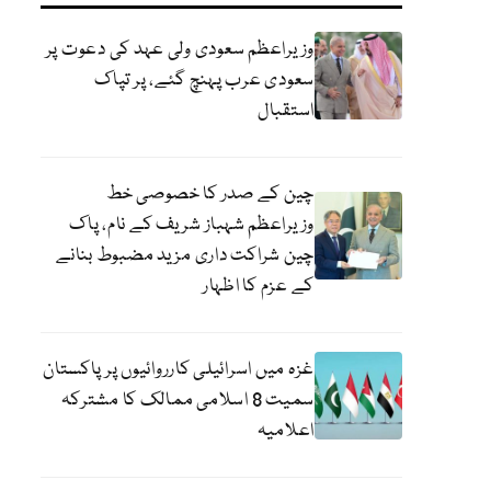
وزیراعظم سعودی ولی عہد کی دعوت پر
سعودی عرب پہنچ گئے، پر تپاک
استقبال
چین کے صدر کا خصوصی خط
وزیراعظم شہباز شریف کے نام، پاک
چین شراکت داری مزید مضبوط بنانے
کے عزم کا اظہار
غزہ میں اسرائیلی کارروائیوں پر پاکستان
سمیت 8 اسلامی ممالک کا مشترکہ
اعلامیہ