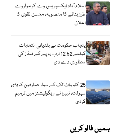
اسلام آباد ایکسپریس وے کو موٹروے
طرز بنانے کا منصوبہ، محسن نقوی کا
اعلان
پنجاب حکومت نے بلدیاتی انتخابات
کیلئے 12.52 ارب روپے کے فنڈز کی
منظوری دے دی
25 کلو واٹ تک کے سولر صارفین کو بڑی
سہولت، نیپرا نے ریگولیشنز میں ترمیم
کردی
ہمیں فالو کریں