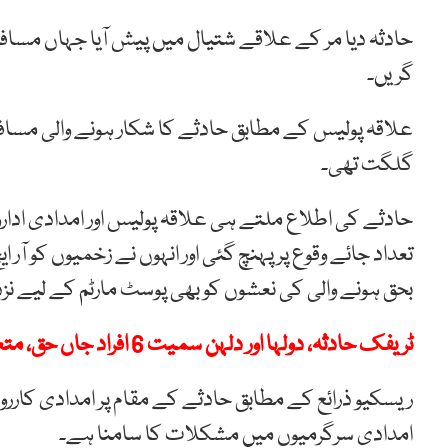
حادثہ دیا مر کے علاقے شتیال میں پیش آیا جہاں مسافر
گریں۔
علاقہ پولیس کے مطابق حادثے کا شکار ہونے والی مسا
گلگت تھی۔
حادثے کی اطلاع ملتے ہی علاقہ پولیس اور امدادی اد
تعداد جائے وقوع پر پہنچ گئی اور انہوں نے زخمیوں کو آ
بحق ہونے والی کی نعشوں کو بھی پوسٹ مارٹم کے لیے نزد
ٹریفک حادثہ، دولہا اور دلہن سمیت 6 افراد جاں حق، متعدد زخمی
ریسکیو ذرائع کے مطابق حادثے کے مقام پر امدادی کارروا
امدادی سرگرمیوں میں مشکلات کا سامنا ہے۔