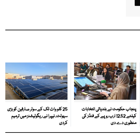
پنجاب حکومت نے بلدیاتی انتخابات
25 کلو واٹ تک کے سولر صارفین کو بڑی
کیلئے 12.52 ارب روپے کے فنڈز کی
سہولت، نیپرا نے ریگولیشنز میں ترمیم
منظوری دے دی
کردی