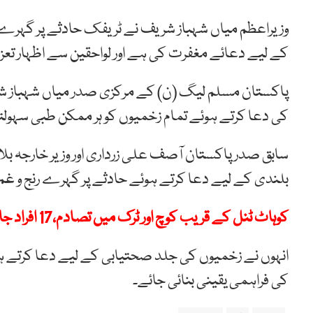
وزیراعظم میاں شہباز شریف نے ٹریفک حادثے پر گہرے رنج
کے لیے دعائے مغفرت کی ہے اور لواحقین سے اظہار تع
پاکستان مسلم لیگ (ن) کے مرکزی صدر میاں شہباز شر
کی دعا کرتے ہوئے تمام زخمیوں کو ہر ممکن طبی سہول
سابق صدر پاکستان آصف علی زرداری اور وزیر خارجہ بلاو
بلندی کے لیے دعا کرتے ہوئے حادثے پر گہرے رنج و غم ک
کوہاٹ ٹنل کے قریب کوچ اور ٹرک میں تصادم،17 افراد جاں بحق
انہوں نے زخمیوں کی جلد صحتیابی کے لیے دعا کرتے ہو
کی فراہمی یقینی بنائی جائے۔