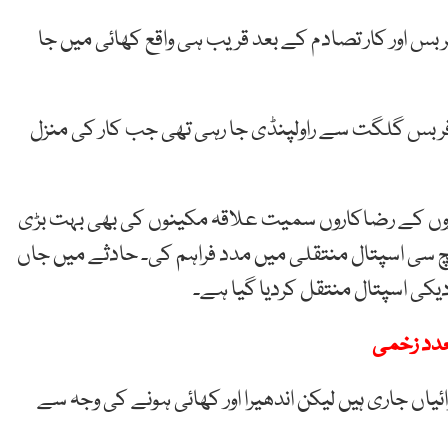
 بس اور کار تصادم کے بعد قریب ہی واقع کھائی میں جا
فر بس گلگت سے راولپنڈی جا رہی تھی جب کار کی منزل
اروں کے رضاکاروں سمیت علاقہ مکینوں کی بھی بہت بڑی
ر ایچ سی اسپتال منتقلی میں مدد فراہم کی۔ حادثے میں جاں
یکی اسپتال منتقل کردیا گیا ہے۔
ئیاں جاری ہیں لیکن اندھیرا اور کھائی ہونے کی وجہ سے