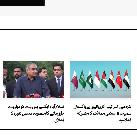
غزہ میں اسرائیلی کارروائیوں پر پاکستان
اسلام آباد ایکسپریس وے کو موٹروے
سمیت 8 اسلامی ممالک کا مشترکہ
طرز بنانے کا منصوبہ، محسن نقوی کا
اعلامیہ
اعلان