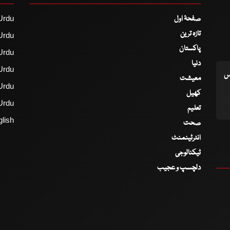
صفحۂ اول
Urdu
تازہ ترین
Urdu
پاکستان
Urdu
دنیا
Urdu
اس
معیشت
Urdu
کھیل
Urdu
تعلیم
lish
صحت
انٹرٹینمنٹ
ٹیکنالوجی
دلچسپ و عجیب