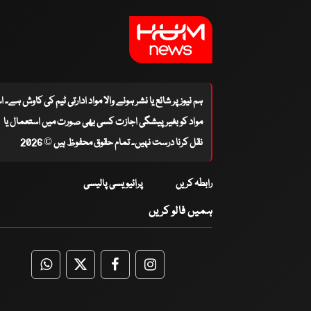
ہم نیوز پر شائع یا نشر ہونے والا مواد ادارتی ٹیم کی کاوش ہے۔ 
مواد کو بغیر پیشگی اجازت کسی بھی صورت میں استعمال یا
نقل کرنا درست نہیں۔ تمام حقوق محفوظ ہیں © 2026
رابطہ کریں
پرائیویسی پالیسی
ہمیں فالو کریں
WhatsApp
Twitter
Facebook
Facebook