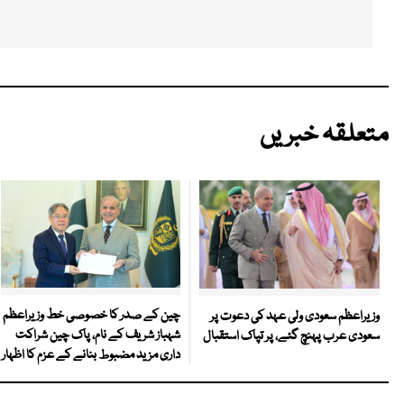
متعلقہ خبریں
چین کے صدر کا خصوصی خط وزیراعظم
وزیراعظم سعودی ولی عہد کی دعوت پر
شہباز شریف کے نام، پاک چین شراکت
سعودی عرب پہنچ گئے، پر تپاک استقبال
داری مزید مضبوط بنانے کے عزم کا اظہار