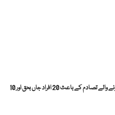
چلاس: دیا مر میں مسافر بس اور کار کے درمیان ہونے والے تصادم کے باعث 20 افراد جاں بحق اور 10