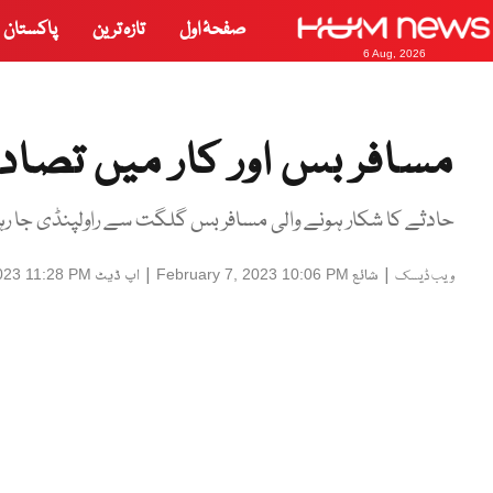
صفحۂ اول
تازہ ترین
پاکستان
6 Aug, 2026
مسافر بس اور کار میں تصادم، 20 افراد جاں بحق، 10 
حادثے کا شکار ہونے والی مسافر بس گلگت سے راولپنڈی جا 
|
شائع
|
اپ ڈیٹ
023 11:28 PM
February 7, 2023 10:06 PM
ویب ڈیسک