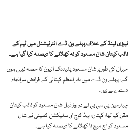
نیوزی لینڈ کے خلاف پہلے ون ڈے انٹرنیشنل میں ٹیم کے
نائب کپتان شان مسعود کو نہ کھلانے کا فیصلہ کیا گیا ہے۔
حیران کن طور پر شان مسعود پلیئنگ الیون کا حصہ نہیں ہوں
گے، پہلے ون ڈے میں بابر اعظم کپتانی کے فرائض سرانجام
دے رہے ہیں۔
چیئرمین پی سی بی نے دو روز قبل شان مسعود کو نائب کپتان
مقرر کیا تھا، کپتان، ہیڈ کوچ اور سلیکشن کمیٹی نے شان
مسعود کو آج میچ نا کھلانے کا فیصلہ کیا ہے۔