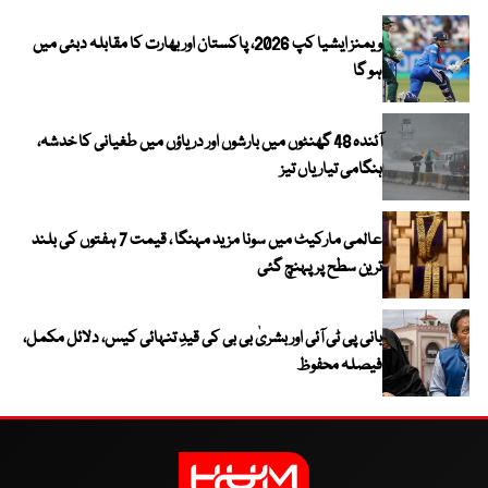
ویمنز ایشیا کپ 2026، پاکستان اور بھارت کا مقابلہ دبئی میں
ہو گا
آئندہ 48 گھنٹوں میں بارشوں اور دریاؤں میں طغیانی کا خدشہ،
ہنگامی تیاریاں تیز
عالمی مارکیٹ میں سونا مزید مہنگا ، قیمت 7 ہفتوں کی بلند
ترین سطح پر پہنچ گئی
بانی پی ٹی آئی اور بشریٰ بی بی کی قیدِ تنہائی کیس، دلائل مکمل،
فیصلہ محفوظ