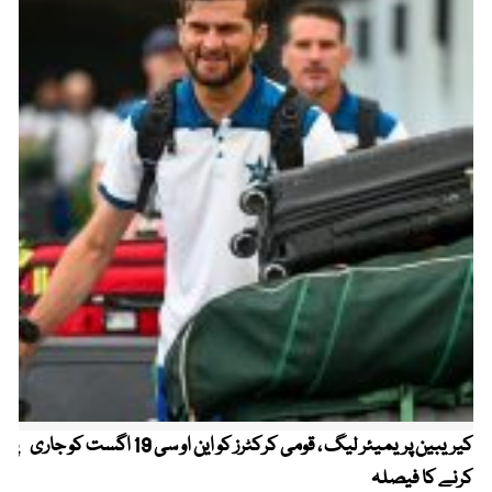
کیریبین پریمیئر لیگ ، قومی کرکٹرز کو این او سی 19 اگست کو جاری
پیٹ
کرنے کا فیصلہ