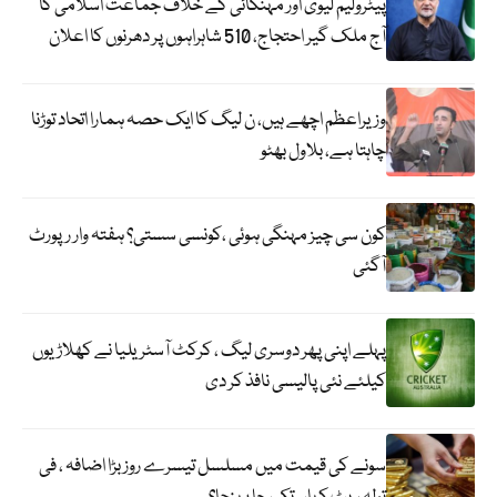
پیٹرولیم لیوی اور مہنگائی کے خلاف جماعت اسلامی کا
آج ملک گیر احتجاج، 510 شاہراہوں پر دھرنوں کا اعلان
وزیراعظم اچھے ہیں، ن لیگ کا ایک حصہ ہمارا اتحاد توڑنا
چاہتا ہے، بلاول بھٹو
کون سی چیز مہنگی ہوئی ،کونسی سستی؟ ہفتہ وار رپورٹ
آگئی
پہلے اپنی پھر دوسری لیگ ، کرکٹ آسٹریلیا نے کھلاڑیوں
کیلئے نئی پالیسی نافذ کر دی
سونے کی قیمت میں مسلسل تیسرے روز بڑا اضافہ ، فی