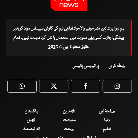
ہم نیوز پر شائع یا نشر ہونے والا مواد ادارتی ٹیم کی کاوش ہے۔ اس مواد کو بغیر
پیشگی اجازت کسی بھی صورت میں استعمال یا نقل کرنا درست نہیں۔ تمام
حقوق محفوظ ہیں © 2026
رابطہ کریں
پرائیویسی پالیسی
WhatsApp
Twitter
Facebook
Faceboo
صفحۂ اول
تازہ ترین
پاکستان
دنیا
معیشت
کھیل
تعلیم
صحت
انٹرٹینمنٹ