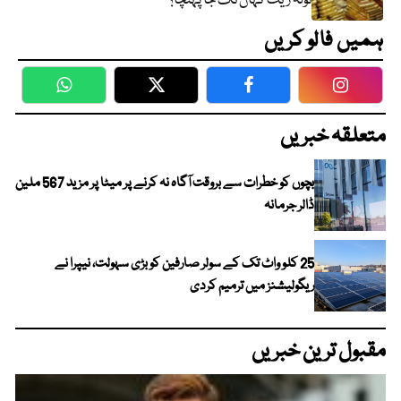
تولہ ریٹ کہاں تک جا پہنچا؟
ہمیں فالو کریں
WhatsApp
Twitter
Facebook
Faceboo
متعلقہ خبریں
بچوں کو خطرات سے بروقت آگاہ نہ کرنے پر میٹا پر مزید 567 ملین
ڈالر جرمانہ
25 کلو واٹ تک کے سولر صارفین کو بڑی سہولت، نیپرا نے
ریگولیشنز میں ترمیم کردی
مقبول ترین خبریں