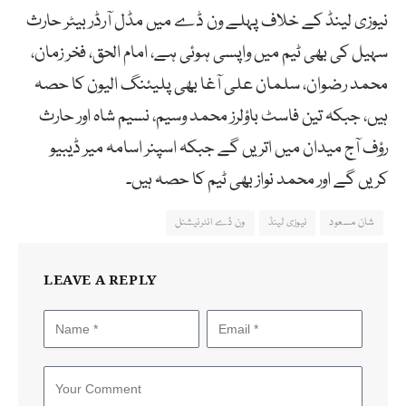
نیوزی لینڈ کے خلاف پہلے ون ڈے میں مڈل آرڈر بیٹر حارث
سہیل کی بھی ٹیم میں واپسی ہوئی ہے، امام الحق، فخر زمان،
محمد رضوان، سلمان علی آغا بھی پلیئنگ الیون کا حصہ
ہیں، جبکہ تین فاسٹ باؤلرز محمد وسیم، نسیم شاہ اور حارث
رؤف آج میدان میں اتریں گے جبکہ اسپنر اسامہ میر ڈیبیو
کریں گے اور محمد نواز بھی ٹیم کا حصہ ہیں۔
شان مسعود
نیوزی لینڈ
ون ڈے انٹرنیشنل
LEAVE A REPLY