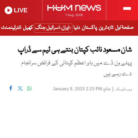
LIVE
7 Aug, 2026
صفحۂ اول
تازہ ترین
پاکستان
دنیا
ایران-اسرائیل جنگ
کھیل
انٹرٹینمنٹ
شان مسعود نائب کپتان بنتے ہی ٹیم سے ڈراپ
پہلے ون ڈے میں بابر اعظم کپتانی کے فرائض سرانجام
دے رہے ہیں
|
شائع
January 9, 2023 2:23 PM
ویب ڈیسک