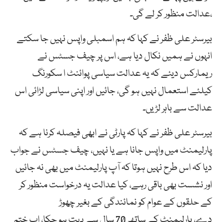
،عدالت منظور کر لے گی۔
بیرسٹر علی ظفر نے کہا کہ ہم اسمبلی واپس نہیں جا سکتے
انہوں نے ہمیں نکال دیا ہے، اس پر چیف جسٹس نے
ریمارکس دیئے کہ یہ عدالت سیاسی پوائنٹ ا سکورنگ
کیلئے استعمال نہیں ہو گی، جائیں اور اپنی سیاسی لڑائی اس
عدالت سے باہر لڑیں۔
بیرسٹر علی ظفر نے کہا کہ پارٹی نے ابھی فیصلہ کرنا ہے کہ
پارلیمنٹ میں واپس جانا ہے یا نہیں، چیف جسٹس نے جواب
دیا کہ اس طرح نہیں ہوتا کہ آپ پارلیمنٹ میں بھی نہ جائیں
اور نشست بھی باقی رہے، کیا عدالت یہ درخواست منظور کر
کے حلقوں کے عوام کو نمائندگی کے بغیر چھوڑ
دے، پارلیمنٹ کے ساتھ 70 سال سے بہت ہو چکا، اب ختم