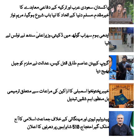
پاکستان، سعودی عرب اور ترکیہ کے دفاعی معاہدے کا
خیرمقدم، مسلم دنیا کے اتحاد کا نیا باب شروع ہوگیا، مریم نواز
ایدھی ہوم سہراب گوٹھ میں ڈکیتی، وزیراعلیٰ سندھ نے نوٹس لے
لیا
گروپ کیپٹن عاصم طارق قتل کیس، عدالت نے ملزم کو جیل
بھیج دیا
خیبرپختونخوا اسمبلی کا اراکین کی مراعات سے متعلق ترمیمی
بل منظور، اہم شقیں تبدیل
پیٹرولیم لیوی اور مہنگائی کے خلاف جماعت اسلامی کا آج
ملک گیر احتجاج، 510 شاہراہوں پر دھرنوں کا اعلان