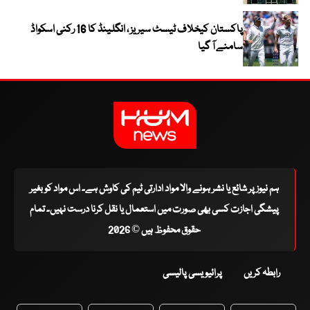
پاکستان کیخلاف ٹیسٹ سیریز ، انگلینڈ کا 16 رکنی اسکواڈ
سامنے آ گیا
ہم نیوز پر شائع یا نشر ہونے والا مواد ادارتی ٹیم کی کاوش ہے۔ اس مواد کو بغیر
پیشگی اجازت کسی بھی صورت میں استعمال یا نقل کرنا درست نہیں۔ تمام
حقوق محفوظ ہیں © 2026
رابطہ کریں
پرائیویسی پالیسی