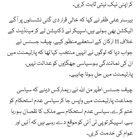
کر اپنی نیک نیتی ثابت کریں۔
بیرسٹر علی ظفر نے کہا کہ خالی قرار دی گئی نشستوں پر آگے
الیکشن بھی ہونے ہیں،اسپیکر نے ڈکٹیشن لے کر مینڈیٹ کے
خلاف 11 ارکان کے استعفےمنظور کیے، چیف جسٹس نے
جواب دیا کہ لوگوں نے انہیں منتخب کیا تھا کہ پارلیمنٹ میں
ان کی نمائندگی ہو،سیاسی جھگڑوں کو عدالت نہیں،
پارلیمنٹ میں حل ہونا چاہیے۔
چیف جسٹس اطہر من اللہ نے ریمارکس دیئے کہ سیاسی
جماعت پارلیمنٹ میں واپس جا کر سیاسی عدم استحکام کو
ختم کرے، سیاسی عدم استحکام سے ملک کا نقصان ہو رہا
ہے، اسپیکر تو پی ٹی آئی کو موقع دے رہے ہیں کہ آئیں اور
عوام کی خدمت کریں۔