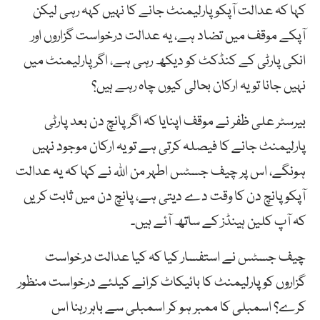
کہا کہ عدالت آپکو پارلیمنٹ جانے کا نہیں کہہ رہی لیکن
آپکے موقف میں تضاد ہے، یہ عدالت درخواست گزاروں اور
انکی پارٹی کے کنڈکٹ کو دیکھ رہی ہے، اگر پارلیمنٹ میں
نہیں جانا تو یہ ارکان بحالی کیوں چاہ رہے ہیں؟
بیرسٹر علی ظفر نے موقف اپنایا کہ اگر پانچ دن بعد پارٹی
پارلیمنٹ جانے کا فیصلہ کرتی ہے تو یہ ارکان موجود نہیں
ہونگے، اس پر چیف جسٹس اطہر من اللہ نے کہا کہ یہ عدالت
آپکو پانچ دن کا وقت دے دیتی ہے، پانچ دن میں ثابت کریں
کہ آپ کلین ہینڈز کے ساتھ آئے ہیں۔
چیف جسٹس نے استفسار کیا کہ کیا عدالت درخواست
گزاروں کو پارلیمنٹ کا بائیکاٹ کرانے کیلئے درخواست منظور
کرے؟ اسمبلی کا ممبر ہو کر اسمبلی سے باہر رہنا اس