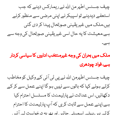
چیف جسٹس اطہر من اللہ نے ریمارکس دیئے کہ جب
استعفے دیدیئے تو اسپیکر نے اپنی مرضی سے منظور کرنے
ہیں،ملک میں غیریقینی صورتحال پیدا کر دی گئی
ہے،معیشت کا یہ حال اسی غیریقینی صورتحال کی وجہ سے
ہے۔
ملک میں بحران کی وجہ غیرمنتخب اداروں کا سیاسی کردار
ہے، فواد چودھری
چیف جسٹس اطہرمن اللہ نے پی ٹی آئی کے وکیل کو مخاطب
کرتے ہوئے کہا کہ باتوں سے نہیں ہو گا اپنے عمل سے کر کے
دکھائیں، اس عدالت نے پارلیمنٹ کا مسلسل احترام کیا
ہے،اپنے عمل سے ثابت کریں کہ آپ پارلیمنٹ کا احترام
کرتے ہیں،پہلے اسمبلی جائیں اور پھر یہ درخواست لے آئیں