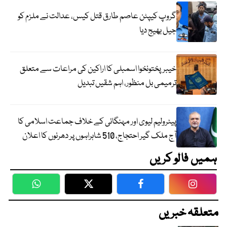
گروپ کیپٹن عاصم طارق قتل کیس، عدالت نے ملزم کو
جیل بھیج دیا
خیبرپختونخوا اسمبلی کا اراکین کی مراعات سے متعلق
ترمیمی بل منظور، اہم شقیں تبدیل
پیٹرولیم لیوی اور مہنگائی کے خلاف جماعت اسلامی کا
آج ملک گیر احتجاج، 510 شاہراہوں پر دھرنوں کا اعلان
ہمیں فالو کریں
WhatsApp
Twitter
Facebook
Faceboo
متعلقہ خبریں