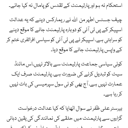
استحکام نہ ہو اورپارلیمنٹ کے تقدس کو پامال نہ کیا جائے۔
چیف جسٹس اطہر من اللہ نے ریمارکس دیئے کہ یہ عدالت
اسپیکر کے پی ٹی آئی کو دوبارہ پارلیمنٹ جانے کا موقع دینے
کو سراہتی ہے، اسپیکر نے پی ٹی آئی کو سیاسی افراتفری ختم کر
کے واپس پارلیمنٹ جانے کا موقع دیا۔
کوئی سیاسی جماعت پارلیمنٹ سے بالاتر نہیں،اس مائنڈ
سیٹ کو تبدیل کرنے کی ضرورت ہے، پارلیمنٹ صرف ایک
عمارت نہیں ہے، آج بھی کو ئی سول سپرمیسی کی بات نہیں
کر رہا ہے۔
بیرسٹر علی ظفر نے سوال اٹھایا کہ کیا عدالت درخواست
گزاروں سے پارلیمنٹ میں حلقے کی نمائندگی کی یقین دہانی