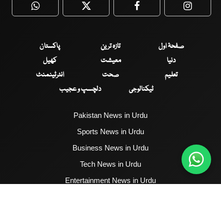
WhatsApp
Twitter
Facebook
Faceboo
صفحۂ اول
تازہ ترین
پاکستان
دنیا
معیشت
کھیل
تعلیم
صحت
انٹرٹینمنٹ
ٹیکنالوجی
دلچسپ و عجیب
Pakistan News in Urdu
Sports News in Urdu
Business News in Urdu
Tech News in Urdu
Entertainment News in Urdu
Health News in Urdu
Hum News English