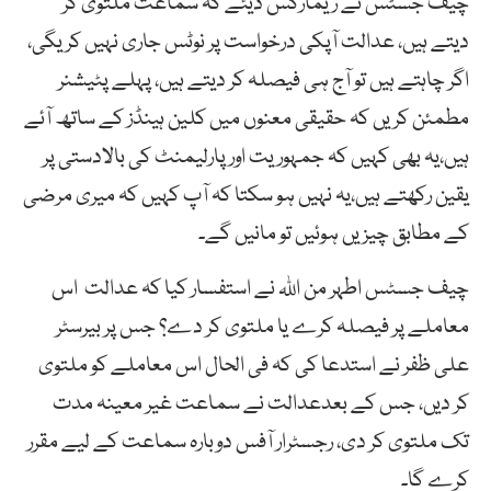
چیف جسٹس نے ریمارکس دیئے کہ سماعت ملتوی کر
دیتے ہیں، عدالت آپکی درخواست پر نوٹس جاری نہیں کریگی،
اگر چاہتے ہیں تو آج ہی فیصلہ کر دیتے ہیں، پہلے پٹیشنر
مطمئن کریں کہ حقیقی معنوں میں کلین ہینڈز کے ساتھ آئے
ہیں،یہ بھی کہیں کہ جمہوریت اور پارلیمنٹ کی بالادستی پر
یقین رکھتے ہیں،یہ نہیں ہو سکتا کہ آپ کہیں کہ میری مرضی
کے مطابق چیزیں ہوئیں تو مانیں گے۔
چیف جسٹس اطہر من اللہ نے استفسار کیا کہ عدالت اس
معاملے پر فیصلہ کرے یا ملتوی کر دے؟ جس پر بیرسٹر
علی ظفر نے استدعا کی کہ فی الحال اس معاملے کو ملتوی
کر دیں، جس کے بعدعدالت نے سماعت غیر معینہ مدت
تک ملتوی کر دی، رجسٹرار آفس دوبارہ سماعت کے لیے مقرر
کرے گا۔