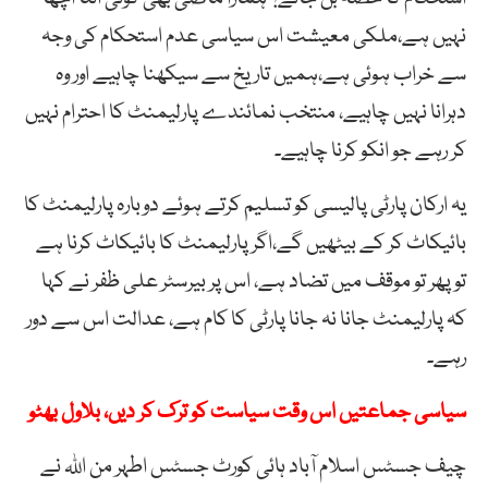
نہیں ہے،ملکی معیشت اس سیاسی عدم استحکام کی وجہ
سے خراب ہوئی ہے،ہمیں تاریخ سے سیکھنا چاہیے اور وہ
دہرانا نہیں چاہیے، منتخب نمائندے پارلیمنٹ کا احترام نہیں
کر رہے جو انکو کرنا چاہیے۔
یہ ارکان پارٹی پالیسی کو تسلیم کرتے ہوئے دوبارہ پارلیمنٹ کا
بائیکاٹ کر کے بیٹھیں گے،اگر پارلیمنٹ کا بائیکاٹ کرنا ہے
تو پھر تو موقف میں تضاد ہے، اس پر بیرسٹر علی ظفر نے کہا
کہ پارلیمنٹ جانا نہ جانا پارٹی کا کام ہے، عدالت اس سے دور
رہے۔
سیاسی جماعتیں اس وقت سیاست کو ترک کر دیں، بلاول بھٹو
چیف جسٹس اسلام آباد ہائی کورٹ جسٹس اطہر من اللہ نے