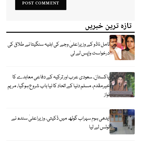
تازہ ترین خبریں
تامل ناڈو کے وزیراعلیٰ وجے کی اہلیہ سنگیتا نے طلاق کی
درخواست واپس لے لی
پاکستان، سعودی عرب اور ترکیہ کے دفاعی معاہدے کا
خیرمقدم، مسلم دنیا کے اتحاد کا نیا باب شروع ہوگیا، مریم
نواز
ایدھی ہوم سہراب گوٹھ میں ڈکیتی، وزیراعلیٰ سندھ نے
نوٹس لے لیا