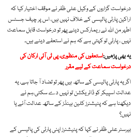
درخواست گزاروں کے وکیل علی ظفر نے موقف اختیار کیا کہ
اراکین پارٹی پالیسی کے خلاف نہیں ہیں، اس پر چیف جسٹس
اطہر من اللہ نے ریمارکس دیئے پھر تو درخواست قابل سماعت
نہیں ، پارٹی تو کہتی ہے کہ ہم نے استعفے دیئے ہیں۔
یہ بھی پڑھیں:
استعفوں کی منظوری، پی ٹی آئی ارکان کی
درخواست سماعت کے لیے مقرر
اگر یہ پارٹی پالیسی کے ساتھ ہیں پھر تو تضاد آ جاتا ہے، یہ
عدالت اسپیکر کو ڈائریکشن تو نہیں دے سکتی،ہم نے
دیکھنا ہے کہ پٹیشنرز کلین ہینڈز کے ساتھ عدالت آئے یا
نہیں؟
بیرسٹر علی ظفر نے کہا کہ پٹیشنرز اپنی پارٹی کی پالیسی کے