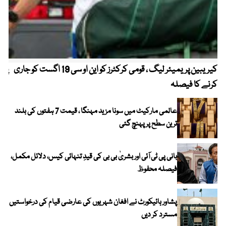
کیریبین پریمیئر لیگ ، قومی کرکٹرز کو این او سی 19 اگست کو جاری
پیٹ
کرنے کا فیصلہ
عالمی مارکیٹ میں سونا مزید مہنگا ، قیمت 7 ہفتوں کی بلند
ترین سطح پر پہنچ گئی
بانی پی ٹی آئی اور بشریٰ بی بی کی قیدِ تنہائی کیس، دلائل مکمل،
فیصلہ محفوظ
پشاور ہائیکورٹ نے افغان شہریوں کی عارضی قیام کی درخواستیں
مسترد کر دیں