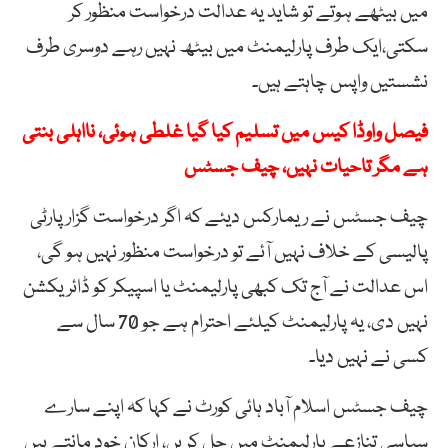
میں بیٹھے ہوتے تو شاید یہ عدالت درخواست منظور کر
سکتی،ایک طرف پارلیمنٹ میں بیٹھ نہیں رہے دوسری طرف
نشستیں واپس چاہتے ہیں۔
فیصل واوڈا کیس میں تسلیم کیا گیا غلطی ہوئی، نااہلی بنتی
ہے مگر تاحیات نہیں، چیف جسٹس
چیف جسٹس نے ریمارکس دیئے کہ اگر درخواست گزار پارٹی
پالیسی کے خلاف نہیں آئے تو درخواست منظور نہیں ہو گی،
اس عدالت نے آج تک کبھی پارلیمنٹ یا اسپیکر کو ڈائریکشن
نہیں دی، یہ پارلیمنٹ کیلئے احترام ہے جو 70 سال سے
کسی نے نہیں دیا۔
چیف جسٹس اسلام آباد ہائی کورٹ نے کہا کہ اپنے سارے
سیاسی تنازعے پارلیمنٹ میں حل کریں، ارکان خود مانتے ہیں