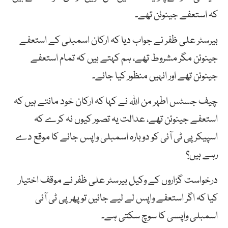
کہ استعفے جینوئن تھے۔
بیرسٹر علی ظفر نے جواب دیا کہ ارکان اسمبلی کے استعفے
جینوئن مگر مشروط تھے، ہم کہتے ہیں کہ تمام استعفے
جینوئن تھے اور انہیں منظور کیا جائے۔
چیف جسٹس اطہر من اللہ نے کہا کہ ارکان خود مانتے ہیں کہ
استعفے جینوئن تھے، عدالت یہ تصور کیوں نہ کرے کہ
اسپیکر پی ٹی آئی کو دوبارہ اسمبلی واپس جانے کا موقع دے
رہے ہیں؟
درخواست گزاروں کے وکیل بیرسٹر علی ظفر نے موقف اختیار
کیا کہ اگر استعفے واپس لے لیے جائیں تو پھر پی ٹی آئی
اسمبلی واپسی کا سوچ سکتی ہے۔