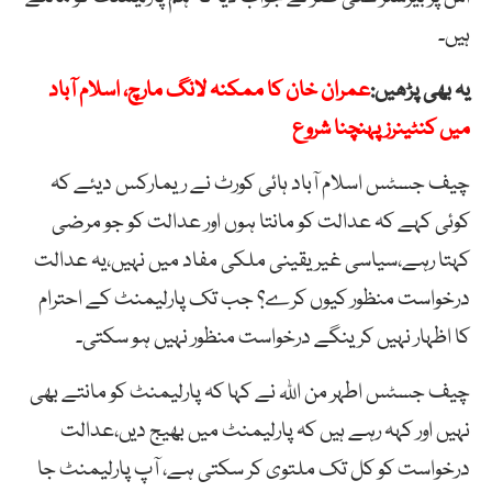
ہیں۔
یہ بھی پڑھیں:
عمران خان کا ممکنہ لانگ مارچ، اسلام آباد
میں کنٹینرز پہنچنا شروع
چیف جسٹس اسلام آباد ہائی کورٹ نے ریمارکس دیئے کہ
کوئی کہے کہ عدالت کو مانتا ہوں اور عدالت کو جو مرضی
کہتا رہے،سیاسی غیریقینی ملکی مفاد میں نہیں،یہ عدالت
درخواست منظور کیوں کرے؟ جب تک پارلیمنٹ کے احترام
کا اظہار نہیں کرینگے درخواست منظور نہیں ہو سکتی۔
چیف جسٹس اطہر من اللہ نے کہا کہ پارلیمنٹ کو مانتے بھی
نہیں اور کہہ رہے ہیں کہ پارلیمنٹ میں بھیج دیں،عدالت
درخواست کو کل تک ملتوی کر سکتی ہے، آپ پارلیمنٹ جا