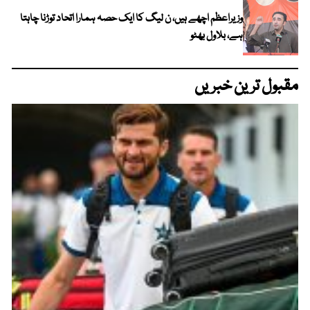
وزیراعظم اچھے ہیں، ن لیگ کا ایک حصہ ہمارا اتحاد توڑنا چاہتا
ہے، بلاول بھٹو
مقبول ترین خبریں