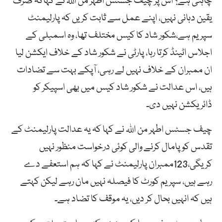
چاہتی ہے؟ اس پر چیف جسٹس اطہر من اللہ نے کہاکہ صرف
یقین دہانی نہیں، اپنے عمل سے ثابت کریں کہ پارلیمنٹ
سپریم ہے،شکور شاد کا کیس مختلف تھا، وہ اسمبلی کے
اجلاس اٹینڈ کرتا رہا، پارٹی نے شکور شاد کے خلاف ایکشن لیا
ان ممبران کے خلاف نہیں لے رہی، آپکے بہت سے تضادات
ہیں، اس عدالت نے شکور شاد کیس میں بھی اسپیکر کو
ڈائریکشن نہیں دی۔
چیف جسٹس اطہر من اللہ نے کہا کہ یہ عدالت پارلیمنٹ کے
تقدس کو پامال کرنے والی کوئی درخواست منظور نہیں
کریگی،123ممبران پارلیمنٹ نے کہا کہ ہم استعفے دے
رہے ہیں، سپریم کورٹ کا فیصلہ نہیں مان رہے لیکن کہتے
ہیں کہ انہیں بحال کر دیں، یہ موقف کا تضاد ہے۔