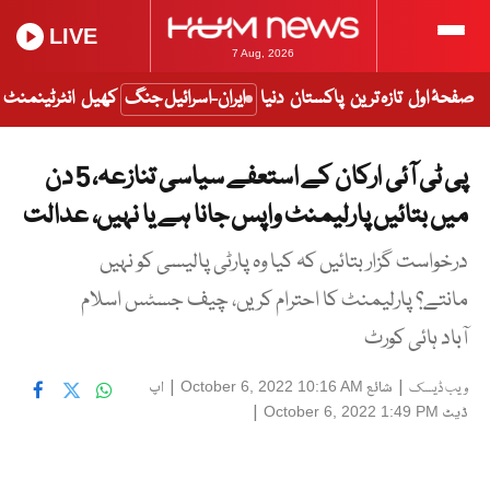
LIVE
7 Aug, 2026
صفحۂ اول
تازہ ترین
پاکستان
دنیا
ایران-اسرائیل جنگ
کھیل
انٹرٹینمنٹ
پی ٹی آئی ارکان کے استعفے سیاسی تنازعہ، 5 دن
میں بتائیں پارلیمنٹ واپس جانا ہے یا نہیں، عدالت
درخواست گزار بتائیں کہ کیا وہ پارٹی پالیسی کو نہیں
مانتے؟ پارلیمنٹ کا احترام کریں، چیف جسٹس اسلام
آباد ہائی کورٹ
|
شائع
|
اپ
October 6, 2022 10:16 AM
ویب ڈیسک
ڈیٹ
|
October 6, 2022 1:49 PM