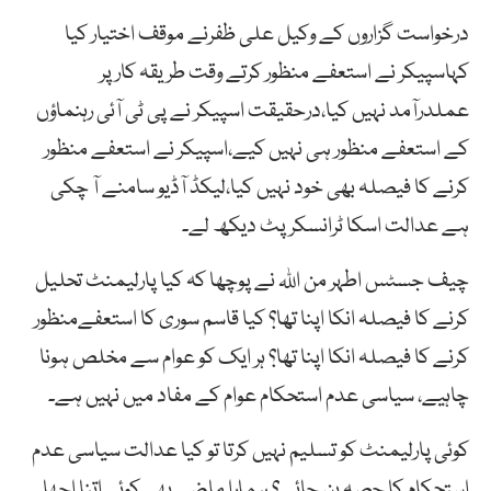
درخواست گزاروں کے وکیل علی ظفرنے موقف اختیار کیا
کہاسپیکر نے استعفے منظور کرتے وقت طریقہ کار پر
عملدرآمد نہیں کیا،درحقیقت اسپیکر نے پی ٹی آئی رہنماؤں
کے استعفے منظور ہی نہیں کیے،اسپیکر نے استعفے منظور
کرنے کا فیصلہ بھی خود نہیں کیا،لیکڈ آڈیو سامنے آ چکی
ہے عدالت اسکا ٹرانسکرپٹ دیکھ لے۔
چیف جسٹس اطہر من اللہ نے پوچھا کہ کیا پارلیمنٹ تحلیل
کرنے کا فیصلہ انکا اپنا تھا؟ کیا قاسم سوری کا استعفےمنظور
کرنے کا فیصلہ انکا اپنا تھا؟ ہر ایک کو عوام سے مخلص ہونا
چاہیے، سیاسی عدم استحکام عوام کے مفاد میں نہیں ہے۔
کوئی پارلیمنٹ کو تسلیم نہیں کرتا تو کیا عدالت سیاسی عدم
استحکام کا حصہ بن جائے؟ ہمارا ماضی بھی کوئی اتنا اچھا