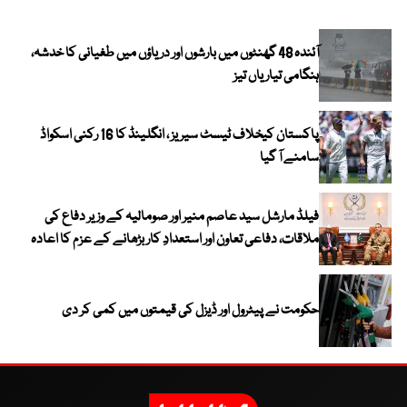
آئندہ 48 گھنٹوں میں بارشوں اور دریاؤں میں طغیانی کا خدشہ،
ہنگامی تیاریاں تیز
پاکستان کیخلاف ٹیسٹ سیریز ، انگلینڈ کا 16 رکنی اسکواڈ
سامنے آ گیا
فیلڈ مارشل سید عاصم منیر اور صومالیہ کے وزیر دفاع کی
ملاقات، دفاعی تعاون اور استعدادِ کار بڑھانے کے عزم کا اعادہ
حکومت نے پیٹرول اور ڈیزل کی قیمتوں میں کمی کر دی