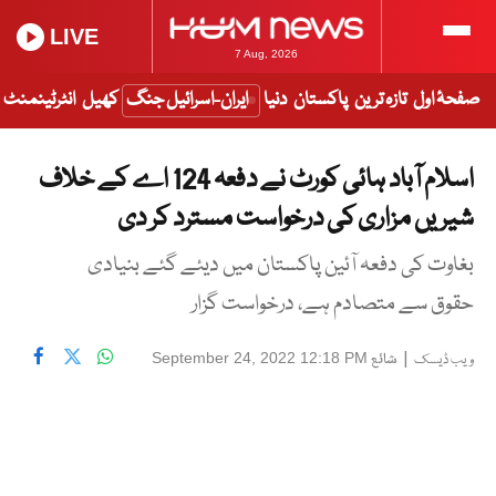
LIVE
7 Aug, 2026
صفحۂ اول
تازہ ترین
پاکستان
دنیا
ایران-اسرائیل جنگ
کھیل
انٹرٹینمنٹ
اسلام آباد ہائی کورٹ نے دفعہ 124 اے کے خلاف
شیریں مزاری کی درخواست مسترد کر دی
بغاوت کی دفعہ آئین پاکستان میں دیئے گئے بنیادی
حقوق سے متصادم ہے، درخواست گزار
|
شائع
September 24, 2022 12:18 PM
ویب ڈیسک