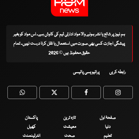
ہم نیوز پر شائع یا نشر ہونے والا مواد ادارتی ٹیم کی کاوش ہے۔ اس مواد کو بغیر
پیشگی اجازت کسی بھی صورت میں استعمال یا نقل کرنا درست نہیں۔ تمام
حقوق محفوظ ہیں © 2026
رابطہ کریں
پرائیویسی پالیسی
WhatsApp
Twitter
Facebook
Faceboo
صفحۂ اول
تازہ ترین
پاکستان
دنیا
معیشت
کھیل
تعلیم
صحت
انٹرٹینمنٹ