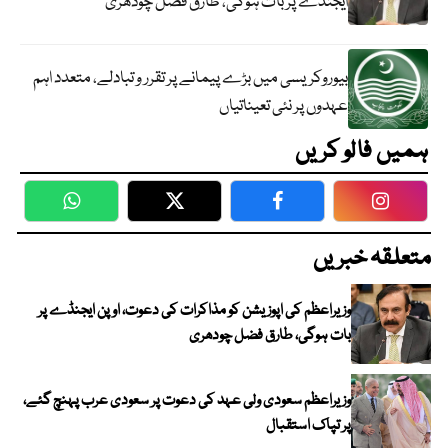
ایجنڈے پر بات ہوگی، طارق فضل چودھری
بیوروکریسی میں بڑے پیمانے پر تقرر و تبادلے، متعدد اہم
عہدوں پر نئی تعیناتیاں
ہمیں فالو کریں
WhatsApp
Twitter
Facebook
Faceboo
متعلقہ خبریں
وزیراعظم کی اپوزیشن کو مذاکرات کی دعوت، اوپن ایجنڈے پر
بات ہوگی، طارق فضل چودھری
وزیراعظم سعودی ولی عہد کی دعوت پر سعودی عرب پہنچ گئے،
پر تپاک استقبال