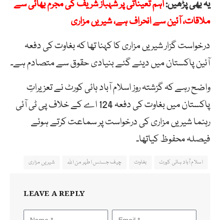
یہ بھی پڑھیں:
اہم تعیناتی پر شہباز شریف کی مجرم بھائی سے
ملاقات، آئین سے انحراف ہے، شیریں مزاری
درخواست گزار شیریں مزاری کا کہنا تھا کہ بغاوت کی دفعہ
آئین پاکستان میں دیئے گئے بنیادی حقوق سے متصادم ہے۔
واضح رہے کہ گزشتہ روز اسلام آباد ہائی کورٹ نے تعزیراتِ
پاکستان میں بغاوت کی دفعہ 124 اے کے خلاف پی ٹی آئی
رہنما شیریں مزاری کی درخواست پر سماعت کرتے ہوئے
فیصلہ محفوظ کیاتھا۔
اسلام آباد ہائی کورٹ
بغاوت
چیف جسٹس اطہر من اللہ
شیریں مزاری
LEAVE A REPLY