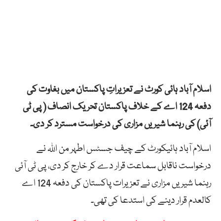
اسلام آباد ہائی کورٹ نے تعزیراتِ پاکستان میں بغاوت کی
دفعہ 124 اے کے خلاف پاکستان تحریک انصاف ( پی ٹی
آئی) کی رہنما شیریں مزاری کی درخواست مسترد کر دی۔
اسلام آباد ہائیکورٹ کے چیف جسٹس اطہر من اللہ نے
درخواست ناقابل سماعت قرار دے کر خارج کر دی، پی ٹی آئی
رہنما شیریں مزاری نے تعزیرات پاکستان کی دفعہ 124 اے
کالعدم قرار دینے کی استدعا کی تھی۔