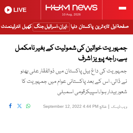
LIVE
10 Aug, 2026
صفحۂ اول
تازہ ترین
پاکستان
دنیا
ایران-اسرائیل جنگ
کھیل
انٹرٹینمنٹ
جمہوریت خواتین کی شمولیت کے بغیر نامکمل
ہے، راجہ پرویز اشرف
جمہوریت کی داغ بیل پاکستان میں ذوالفقار علی بھٹو
نے ڈالی، اس کے بعد پاکستانی عوام میں جمہوریت کا
شعور بیدار ہوا۔اسپیکرقومی اسمبلی
|
شائع
September 12, 2022 4:44 PM
ویب ڈیسک