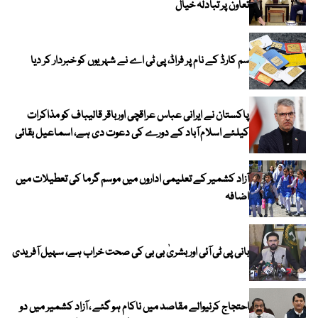
تعاون پر تبادلہ خیال
سم کارڈ کے نام پر فراڈ، پی ٹی اے نے شہریوں کو خبردار کر دیا
پاکستان نے ایرانی عباس عراقچی اورباقر قالیباف کو مذاکرات
کیلئے اسلام آباد کے دورے کی دعوت دی ہے، اسماعیل بقائی
آزاد کشمیر کے تعلیمی اداروں میں موسم گرما کی تعطیلات میں
اضافہ
بانی پی ٹی آئی اور بشریٰ بی بی کی صحت خراب ہے، سہیل آفریدی
احتجاج کرنیوالے مقاصد میں ناکام ہو گئے ، آزاد کشمیر میں دو