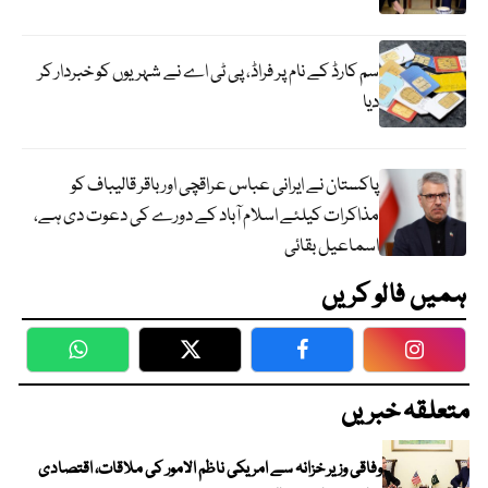
سم کارڈ کے نام پر فراڈ، پی ٹی اے نے شہریوں کو خبردار کر
دیا
پاکستان نے ایرانی عباس عراقچی اورباقر قالیباف کو
مذاکرات کیلئے اسلام آباد کے دورے کی دعوت دی ہے،
اسماعیل بقائی
ہمیں فالو کریں
WhatsApp
Twitter
Facebook
Faceboo
متعلقہ خبریں
وفاقی وزیر خزانہ سے امریکی ناظم الامور کی ملاقات، اقتصادی