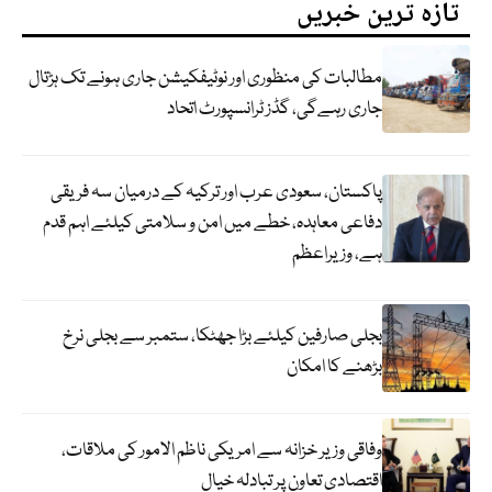
تازہ ترین خبریں
مطالبات کی منظوری اور نوٹیفکیشن جاری ہونے تک ہڑتال
جاری رہےگی، گڈز ٹرانسپورٹ اتحاد
پاکستان، سعودی عرب اور ترکیہ کے درمیان سہ فریقی
دفاعی معاہدہ، خطے میں امن و سلامتی کیلئے اہم قدم
ہے، وزیراعظم
بجلی صارفین کیلئے بڑا جھٹکا، ستمبر سے بجلی نرخ
بڑھنے کا امکان
وفاقی وزیر خزانہ سے امریکی ناظم الامور کی ملاقات،
اقتصادی تعاون پر تبادلہ خیال