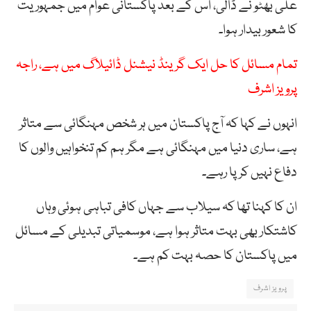
علی بھٹو نے ڈالی، اس کے بعد پاکستانی عوام میں جمہوریت
کا شعور بیدار ہوا۔
تمام مسائل کا حل ایک گرینڈ نیشنل ڈائیلاگ میں ہے، راجہ
پرویز اشرف
انہوں نے کہا کہ آج پاکستان میں ہر شخص مہنگائی سے متاثر
ہے، ساری دنیا میں مہنگائی ہے مگر ہم کم تنخواہیں والوں کا
دفاع نہیں کر پا رہے۔
ان کا کہنا تھا کہ سیلاب سے جہاں کافی تباہی ہوئی وہاں
کاشتکار بھی بہت متاثر ہوا ہے، موسمیاتی تبدیلی کے مسائل
میں پاکستان کا حصہ بہت کم ہے۔
پرویز اشرف