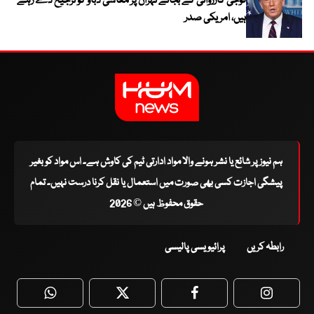
فوجی کارروائی کے بجائے تہران پر معاشی دباؤ کو ترجیح دے رہے
ہیں، امریکی صدر
ہم نیوز پر شائع یا نشر ہونے والا مواد ادارتی ٹیم کی کاوش ہے۔ اس مواد کو بغیر
پیشگی اجازت کسی بھی صورت میں استعمال یا نقل کرنا درست نہیں۔ تمام
حقوق محفوظ ہیں © 2026
رابطہ کریں
پرائیویسی پالیسی
WhatsApp
Twitter
Facebook
Faceboo