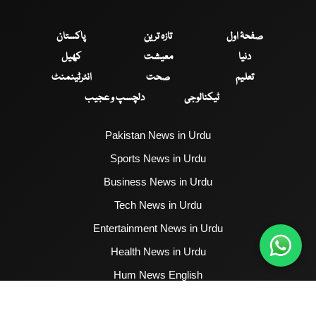
صفحۂ اول
تازہ ترین
پاکستان
دنیا
معیشت
کھیل
تعلیم
صحت
انٹرٹینمنٹ
ٹیکنالوجی
دلچسپ و عجیب
Pakistan News in Urdu
Sports News in Urdu
Business News in Urdu
Tech News in Urdu
Entertainment News in Urdu
Health News in Urdu
Hum News English