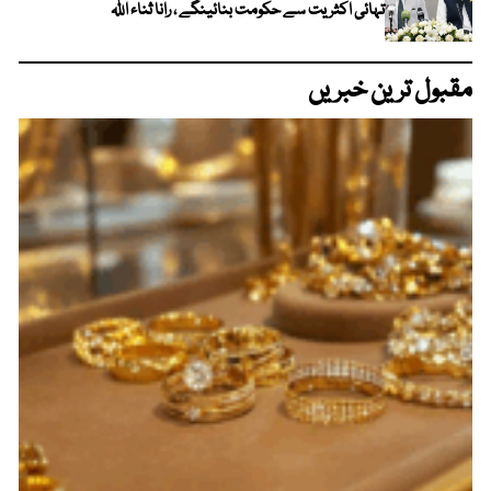
تہائی اکثریت سے حکومت بنائینگے ، رانا ثناء اللہ
مقبول ترین خبریں