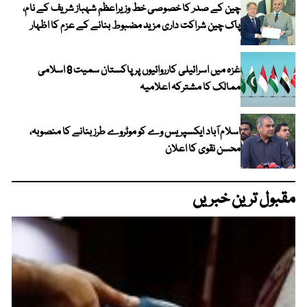
چین کے صدر کا خصوصی خط وزیراعظم شہباز شریف کے نام،
پاک چین شراکت داری مزید مضبوط بنانے کے عزم کا اظہار
غزہ میں اسرائیلی کارروائیوں پر پاکستان سمیت 8 اسلامی
ممالک کا مشترکہ اعلامیہ
اسلام آباد ایکسپریس وے کو موٹروے طرز بنانے کا منصوبہ،
محسن نقوی کا اعلان
مقبول ترین خبریں