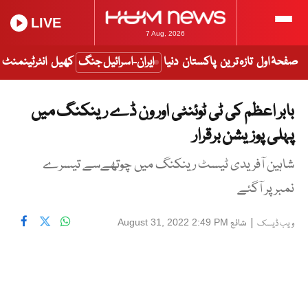
LIVE
7 Aug, 2026
صفحۂ اول
تازہ ترین
پاکستان
دنیا
ایران-اسرائیل جنگ
کھیل
انٹرٹینمنٹ
بابر اعظم کی ٹی ٹوئنٹی اور ون ڈے رینکنگ میں
پہلی پوزیشن برقرار
شاہین آفریدی ٹیسٹ رینکنگ میں چوتھےسے تیسرے
نمبر پر آگئے
|
شائع
August 31, 2022 2:49 PM
ویب ڈیسک