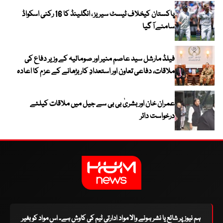
پاکستان کیخلاف ٹیسٹ سیریز ، انگلینڈ کا 16 رکنی اسکواڈ
سامنے آ گیا
فیلڈ مارشل سید عاصم منیر اور صومالیہ کے وزیر دفاع کی
ملاقات، دفاعی تعاون اور استعدادِ کار بڑھانے کے عزم کا اعادہ
عمران خان اور بشریٰ بی بی سے جیل میں ملاقات کیلئے
درخواست دائر
ہم نیوز پر شائع یا نشر ہونے والا مواد ادارتی ٹیم کی کاوش ہے۔ اس مواد کو بغیر