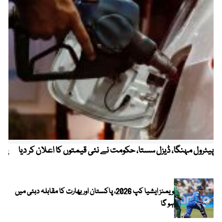
پیٹرول مہنگا، ڈیزل سستا، حکومت نے نئی قیمتوں کا اعلان کر دیا
پنج
ویمنز ایشیا کپ 2026، پاکستان اور بھارت کا مقابلہ دبئی میں
ہو گا