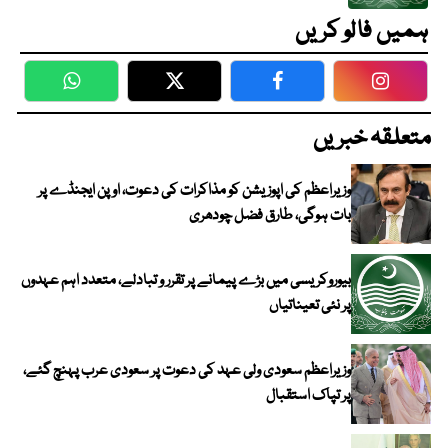
ہمیں فالو کریں
WhatsApp
Twitter
Facebook
Faceboo
متعلقہ خبریں
وزیراعظم کی اپوزیشن کو مذاکرات کی دعوت، اوپن ایجنڈے پر
بات ہوگی، طارق فضل چودھری
بیوروکریسی میں بڑے پیمانے پر تقرر و تبادلے، متعدد اہم عہدوں
پر نئی تعیناتیاں
وزیراعظم سعودی ولی عہد کی دعوت پر سعودی عرب پہنچ گئے،
پر تپاک استقبال