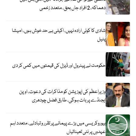
دھماکہ، 2 افراد جاں بحق، متعدد زخمی
شادی کا کوئی ارادہ نہیں، اکیلی بے حد خوش ہوں، امیشا
پٹیل
حکومت نے پیٹرول اور ڈیزل کی قیمتوں میں کمی کر دی
وزیراعظم کی اپوزیشن کو مذاکرات کی دعوت، اوپن
ایجنڈے پر بات ہوگی، طارق فضل چودھری
بیوروکریسی میں بڑے پیمانے پر تقرر و تبادلے، متعدد اہم
عہدوں پر نئی تعیناتیاں