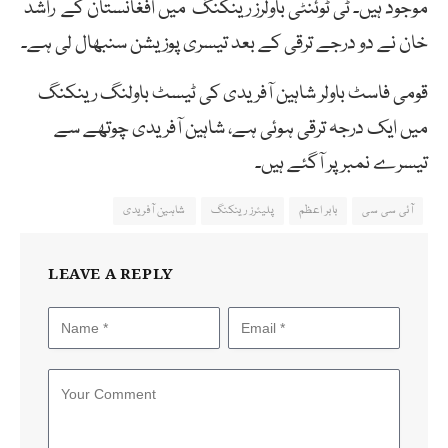
موجود ہیں۔ ٹی ٹوئنٹی باولرز رینکنگ میں افغانستان کے راشد
خان نے دو درجے ترقی کے بعد تیسری پوزیشن سنبھال لی ہے۔
قومی فاسٹ باولر شاہین آفریدی کی ٹیسٹ باولنگ رینکنگ
میں ایک درجہ ترقی ہوئی ہے، شاہین آفریدی چوتھے سے
تیسرے نمبر پر آگئے ہیں۔
آئی سی سی
بابر اعظم
پلیئرز رینکنگ
شاہین آفریدی
LEAVE A REPLY