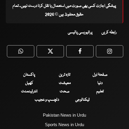
پیشگی اجازت کسی بھی صورت میں استعمال یا نقل کرنا درست نہیں۔ تمام
حقوق محفوظ ہیں © 2026
رابطہ کریں
پرائیویسی پالیسی
WhatsApp
Twitter
Facebook
Faceboo
صفحۂ اول
تازہ ترین
پاکستان
دنیا
معیشت
کھیل
تعلیم
صحت
انٹرٹینمنٹ
ٹیکنالوجی
دلچسپ و عجیب
Pakistan News in Urdu
Sports News in Urdu