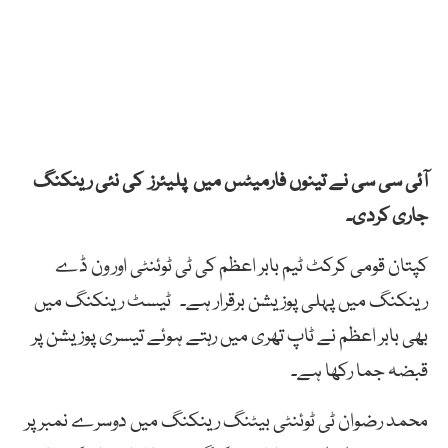
آئی سی سی نے تینوں فارمیٹس میں پلیئرز کی نئی رینکنگ
جاری کردی۔
کپتان قومی کرکٹ ٹیم بابر اعظم کی ٹی ٹوئنٹی اور ون ڈے
رینکنگ میں پہلی پوزیشن برقرار ہے۔ ٹیسٹ رینکنگ میں
بھی بابر اعظم نے ٹاپ تھری میں رہتے ہوئے تیسری پوزیشن پر
قبضہ جما رکھا ہے۔
محمد رضوان ٹی ٹوئنٹی بیٹنگ رینکنگ میں دوسرے نمبر پر