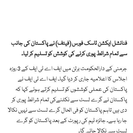
فنانشل ایکشن ٹاسک فورس (فیٹف) نے پاکستان کی جانب
سے تمام شرائط پوری کرنے کی کوشش کو تسلیم کر لیا۔
جرمنی کے دارالحکومت برلن میں ایف اے ٹی ایف کے 3 روزہ
اجلاس کا اعلامیہ جاری کر دیا گیا۔ ایف اے ٹی ایف نے
پاکستان کی عملی کوششوں کو تسلیم کرتے ہوئے کہا کہ
پاکستان نے گرے لسٹ سے نکلنےکی تمام شرائط پوری کر
دی ہیں تاہم پاکستان کو فی الحال گرے لسٹ سے نہیں نکالا
جا رہا ہے۔ جائزہ ٹیم کی رپورٹ کے بعد پاکستان کو گرے
لسٹ سے نکالا جائے گا۔