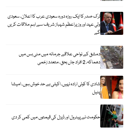
ترک صدر کا ایک روزہ دورہ سعودی عرب کا اعلان، سعودی
ولی عہد اور وزیراعظم شہباز شریف سے اہم ملاقات کریں
گے
دمشق کے نواحی علاقے جرمانہ میں منی بس میں
دھماکہ، 2 افراد جاں بحق، متعدد زخمی
شادی کا کوئی ارادہ نہیں، اکیلی بے حد خوش ہوں، امیشا
پٹیل
حکومت نے پیٹرول اور ڈیزل کی قیمتوں میں کمی کر دی