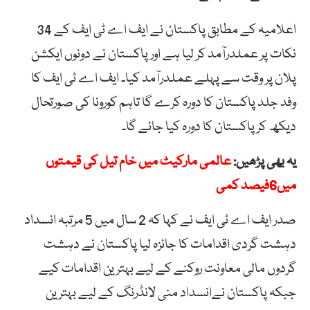
اعلامیہ کے مطابق پاکستان نے ایف اے ٹی ایف کے 34
نکات پر عملدرآمد کر لیا ہے اور پاکستان نے دونوں ایکشن
پلان پر وقت سے پہلے عملدرآمد کیا۔ ایف اے ٹی ایف کا
وفد جلد پاکستان کا دورہ کرے گا تاہم کورونا کی صورتحال
دیکھ کر پاکستان کا دورہ کیا جائے گا۔
یہ بھی پڑھیں:
عالمی مارکیٹ میں خام تیل کی قیمتوں
میں6فیصد کمی
صدر ایف اے ٹی ایف نے کہا کہ 2 سال میں 5 مرتبہ انسداد
دہشت گردی اقدامات کا جائزہ لیا پاکستان نے دہشت
گردوں مالی معاونت روکنے کے لیے بہترین اقدامات کیے
جبکہ پاکستان نےانسداد منی لانڈرنگ کے لیے بہترین