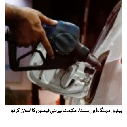
پیٹرول مہنگا، ڈیزل سستا، حکومت نے نئی قیمتوں کا اعلان کر دیا
پنج