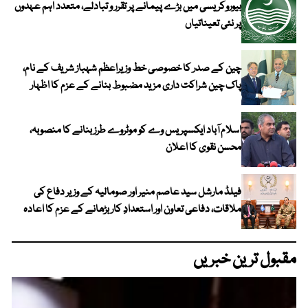
بیوروکریسی میں بڑے پیمانے پر تقرر و تبادلے، متعدد اہم عہدوں
پر نئی تعیناتیاں
چین کے صدر کا خصوصی خط وزیراعظم شہباز شریف کے نام،
پاک چین شراکت داری مزید مضبوط بنانے کے عزم کا اظہار
اسلام آباد ایکسپریس وے کو موٹروے طرز بنانے کا منصوبہ،
محسن نقوی کا اعلان
فیلڈ مارشل سید عاصم منیر اور صومالیہ کے وزیر دفاع کی
ملاقات، دفاعی تعاون اور استعدادِ کار بڑھانے کے عزم کا اعادہ
مقبول ترین خبریں