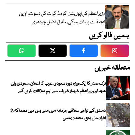
وزیراعظم کی اپوزیشن کو مذاکرات کی دعوت، اوپن
ایجنڈے پر بات ہوگی، طارق فضل چودھری
ہمیں فالو کریں
WhatsApp
Twitter
Facebook
Faceboo
متعلقہ خبریں
ترک صدر کا ایک روزہ دورہ سعودی عرب کا اعلان، سعودی ولی
عہد اور وزیراعظم شہباز شریف سے اہم ملاقات کریں گے
دمشق کے نواحی علاقے جرمانہ میں منی بس میں دھماکہ، 2
افراد جاں بحق، متعدد زخمی