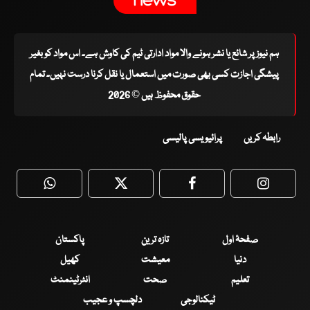
ہم نیوز پر شائع یا نشر ہونے والا مواد ادارتی ٹیم کی کاوش ہے۔ اس مواد کو بغیر
پیشگی اجازت کسی بھی صورت میں استعمال یا نقل کرنا درست نہیں۔ تمام
حقوق محفوظ ہیں © 2026
رابطہ کریں
پرائیویسی پالیسی
WhatsApp
Twitter
Facebook
Faceboo
صفحۂ اول
تازہ ترین
پاکستان
دنیا
معیشت
کھیل
تعلیم
صحت
انٹرٹینمنٹ
ٹیکنالوجی
دلچسپ و عجیب