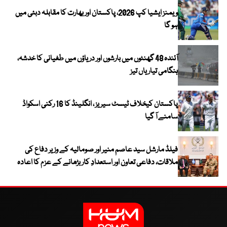
ویمنز ایشیا کپ 2026، پاکستان اور بھارت کا مقابلہ دبئی میں
ہو گا
آئندہ 48 گھنٹوں میں بارشوں اور دریاؤں میں طغیانی کا خدشہ،
ہنگامی تیاریاں تیز
پاکستان کیخلاف ٹیسٹ سیریز ، انگلینڈ کا 16 رکنی اسکواڈ
سامنے آ گیا
فیلڈ مارشل سید عاصم منیر اور صومالیہ کے وزیر دفاع کی
ملاقات، دفاعی تعاون اور استعدادِ کار بڑھانے کے عزم کا اعادہ