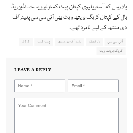
یاد رہے کہ آسٹریلیوی کپتان پیٹ کمنز اور ویسٹ انڈیز ریڈ
بال کے کپتان کریگ بریتھ ویٹ بھی آئی سی سی پلیئر آف
دی منتھ کے لیے نامزد تھے۔
آئی سی سی
بابر اعظم
پلیئر آف دی منتھ
پیٹ کمنز
کرکٹ
کریگ بریتھ ویٹ
LEAVE A REPLY