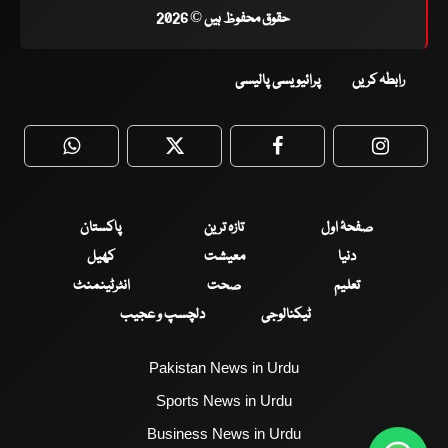
حقوق محفوظ ہیں © 2026
رابطہ کریں
پرائیویسی پالیسی
WhatsApp
Twitter
Facebook
Faceboo
صفحۂ اول
تازہ ترین
پاکستان
دنیا
معیشت
کھیل
تعلیم
صحت
انٹرٹینمنٹ
ٹیکنالوجی
دلچسپ و عجیب
Pakistan News in Urdu
Sports News in Urdu
Business News in Urdu