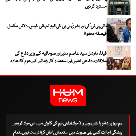
مسترد کر دیں
بانی پی ٹی آئی اور بشریٰ بی بی کی قیدِ تنہائی کیس، دلائل مکمل،
فیصلہ محفوظ
فیلڈ مارشل سید عاصم منیر اور صومالیہ کے وزیر دفاع کی
ملاقات، دفاعی تعاون اور استعدادِ کار بڑھانے کے عزم کا اعادہ
ہم نیوز پر شائع یا نشر ہونے والا مواد ادارتی ٹیم کی کاوش ہے۔ اس مواد کو بغیر
پیشگی اجازت کسی بھی صورت میں استعمال یا نقل کرنا درست نہیں۔ تمام