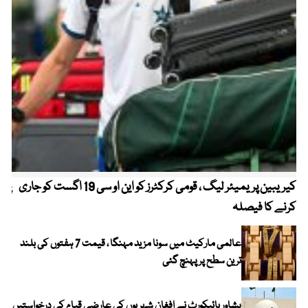
کیریبین پریمیئر لیگ ، قومی کرکٹرز کو این او سی 19 اگست کو جاری
پیٹ
کرنے کا فیصلہ
عالمی مارکیٹ میں سونا مزید مہنگا ، قیمت 7 ہفتوں کی بلند
ترین سطح پر پہنچ گئی
پشاور ہائیکورٹ نے افغان شہریوں کی عارضی قیام کی درخواستیں