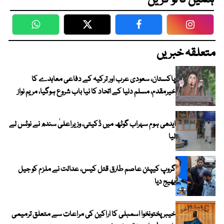
ہمیں فالو کریں
WhatsApp
Twitter
Facebook
Faceboo
متعلقہ خبریں
پاکستان، سعودی عرب اور ترکیہ کے دفاعی معاہدے کا
خیرمقدم، مسلم دنیا کے اتحاد کا نیا باب شروع ہوگیا، مریم نواز
ایدھی ہوم سہراب گوٹھ میں ڈکیتی، وزیراعلیٰ سندھ نے نوٹس لے
لیا
گروپ کیپٹن عاصم طارق قتل کیس، عدالت نے ملزم کو جیل
بھیج دیا
خیبرپختونخوا اسمبلی کا اراکین کی مراعات سے متعلق ترمیمی