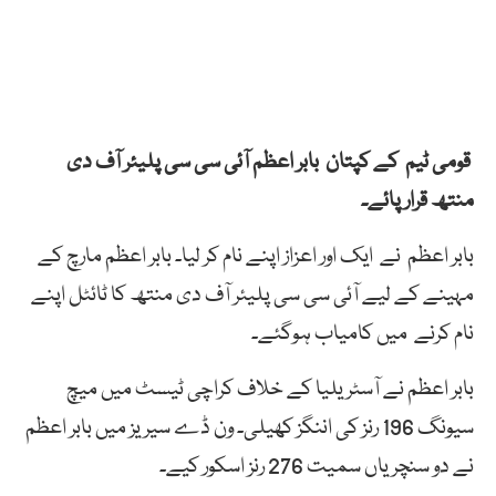
قومی ٹیم کے کپتان بابر اعظم آئی سی سی پلیئر آف دی
منتھ قرارپائے۔
بابر اعظم نے ایک اور اعزاز اپنے نام کر لیا۔ بابر اعظم مارچ کے
مہینے کے لیے آئی سی سی پلیئر آف دی منتھ کا ٹائٹل اپنے
نام کرنے میں کامیاب ہوگئے۔
بابر اعظم نے آسٹریلیا کے خلاف کراچی ٹیسٹ میں میچ
سیونگ 196 رنز کی اننگز کھیلی۔ ون ڈے سیریز میں بابر اعظم
نے دو سنچریاں سمیت 276 رنز اسکور کیے۔