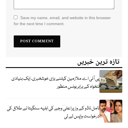
Save my name, email, and website in this browser
for the next time I comment.
تازہ ترین خبریں
پی آئی اے ملازمین کیلئے بڑی خوشخبری، ایک بنیادی
تنخواہ کے برابر بونس منظور
تامل ناڈو کے وزیراعلیٰ وجے کی اہلیہ سنگیتا نے طلاق کی
درخواست واپس لے لی