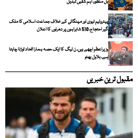
بل منظور، اہم شقیں تبدیل
پیٹرولیم لیوی اور مہنگائی کے خلاف جماعت اسلامی کا ملک
گیر احتجاج، 510 شاہراہوں پر دھرنوں کا اعلان
وزیراعظم اچھے ہیں، ن لیگ کا ایک حصہ ہمارا اتحاد توڑنا چاہتا
ہے، بلاول بھٹو
مقبول ترین خبریں