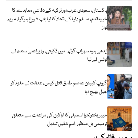
پاکستان، سعودی عرب اور ترکیہ کے دفاعی معاہدے کا
خیرمقدم، مسلم دنیا کے اتحاد کا نیا باب شروع ہوگیا، مریم
نواز
ایدھی ہوم سہراب گوٹھ میں ڈکیتی، وزیراعلیٰ سندھ نے
نوٹس لے لیا
گروپ کیپٹن عاصم طارق قتل کیس، عدالت نے ملزم کو
جیل بھیج دیا
خیبرپختونخوا اسمبلی کا اراکین کی مراعات سے متعلق
ترمیمی بل منظور، اہم شقیں تبدیل