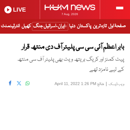
LIVE
7 Aug, 2026
صفحۂ اول
تازہ ترین
پاکستان
دنیا
ایران-اسرائیل جنگ
کھیل
انٹرٹینمنٹ
بابر اعظم آئی سی سی پلیئر آف دی منتھ قرار
پیٹ کمنز اور کریگ بریتھ ویٹ بھی پلیئر آف سی منتھ
کے لیے نامزد تھے
|
شائع
April 11, 2022 1:26 PM
ویب ڈیسک