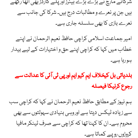
شرکائے مارچ نے بڑے بڑے بینرز اور پلے کارڈز بھی اٹھا رکھے
ہیں جن پر نعرے و مطالبات درج ہیں۔ شرکا کی جانب سے
نعرے بازی کا بھی سلسلہ جاری ہے۔
امیر جماعت اسلامی کراچی حافظ نعیم الرحمان نے اپنے
خطاب میں کہا کہ کراچی اپنے حق و اختیارات کے لیے بیدار
ہو رہا ہے۔
بلدیاتی بل کیخلاف ایم کیو ایم اور پی ٹی آئی کا عدالت سے
رجوع کرنیکا فیصلہ
ہم نیوز کے مطابق حافظ نعیم الرحمان نے کہا کہ کراچی سب
سے زیادہ ٹیکس دیتا ہے اور وہی بنیادی سہولتوں سے بھی
محروم ہے۔ ان کا کہنا تھا کہ کراچی سے صرف ٹینکر مافیا
کروڑوں روپے کماتا ہے۔