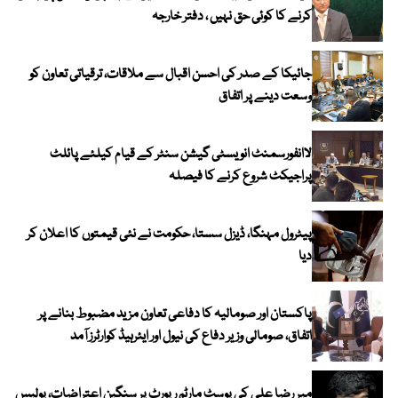
کرنے کا کوئی حق نہیں ، دفتر خارجہ
جائیکا کے صدر کی احسن اقبال سے ملاقات، ترقیاتی تعاون کو
وسعت دینے پر اتفاق
لاانفورسمنٹ انویسٹی گیشن سنٹر کے قیام کیلئے پائلٹ
پراجیکٹ شروع کرنے کا فیصلہ
پیٹرول مہنگا، ڈیزل سستا، حکومت نے نئی قیمتوں کا اعلان کر
دیا
پاکستان اور صومالیہ کا دفاعی تعاون مزید مضبوط بنانے پر
اتفاق، صومالی وزیر دفاع کی نیول اور ایئرہیڈ کوارٹرز آمد
میر رضا علی کی پوسٹ مارٹم رپورٹ پر سنگین اعتراضات، پولیس