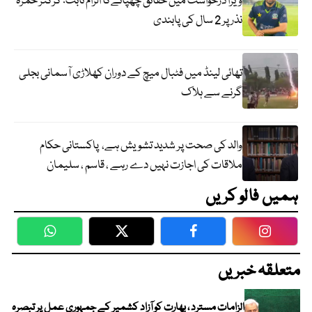
ویزا درخواست میں حقائق چھپانےکا الزام ثابت؛ کرکٹر حمزہ
نذر پر 2 سال کی پابندی
تھائی لینڈ میں فٹبال میچ کے دوران کھلاڑی آسمانی بجلی
گرنے سے ہلاک
والد کی صحت پر شدید تشویش ہے، پاکستانی حکام
ملاقات کی اجازت نہیں دے رہے ، قاسم ، سلیمان
ہمیں فالو کریں
WhatsApp
Twitter
Facebook
Faceboo
متعلقہ خبریں
الزامات مسترد ، بھارت کو آزاد کشمیر کے جمہوری عمل پر تبصرہ