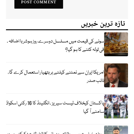
تازہ ترین خبریں
سونے کی قیمت میں مسلسل دوسرے روز ہوشربا اضافہ ،
فی تولہ کتنے کا ہو گیا؟
امریکا ایران سے نمٹنے کیلئے ہر ہتھیار استعمال کرے گا،
نائب صدر
پاکستان کیخلاف ٹیسٹ سیریز ، انگلینڈ کا 16 رکنی اسکواڈ
سامنے آ گیا