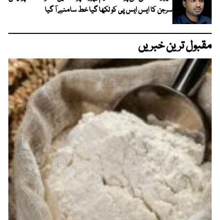
سرجن کا ایس ایس پی کو لکھا گیا خط سامنے آ گیا
مقبول ترین خبریں