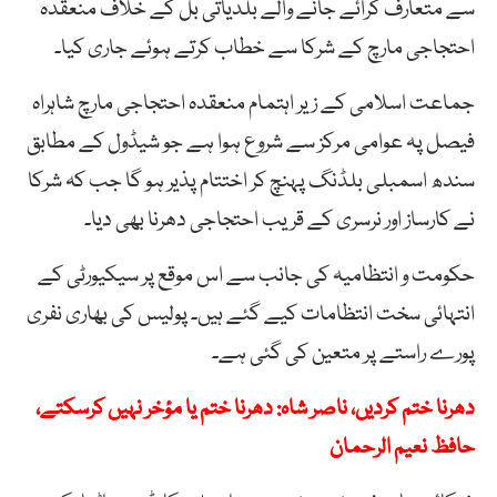
سے متعارف کرائے جانے والے بلدیاتی بل کے خلاف منعقدہ
احتجاجی مارچ کے شرکا سے خطاب کرتے ہوئے جاری کیا۔
جماعت اسلامی کے زیر اہتمام منعقدہ احتجاجی مارچ شاہراہ
فیصل پہ عوامی مرکز سے شروع ہوا ہے جو شیڈول کے مطابق
سندھ اسمبلی بلڈنگ پہنچ کر اختتام پذیر ہو گا جب کہ شرکا
نے کارساز اور نرسری کے قریب احتجاجی دھرنا بھی دیا۔
حکومت و انتظامیہ کی جانب سے اس موقع پر سیکیورٹی کے
انتہائی سخت انتظامات کیے گئے ہیں۔ پولیس کی بھاری نفری
پورے راستے پر متعین کی گئی ہے۔
دھرنا ختم کردیں، ناصر شاہ: دھرنا ختم یا مؤخر نہیں کرسکتے،
حافظ نعیم الرحمان