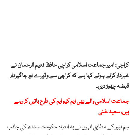
کراچی: امیر جماعت اسلامی کراچی حافظ نعیم الرحمان نے
خبردار کرتے ہوئے کہا ہے کہ کراچی سے وڈیرے اور جاگیردار
قبضہ چھوڑ دیں۔
جماعت اسلامی والے بھی ایم کیو ایم کی طرح باتیں کر رہے
ہیں، سعید غنی
ہم نیوز کے مطابق انہوں نے یہ انتباہ حکومت سندھ کی جانب