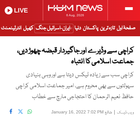
LIVE
6 Aug, 2026
صفحۂ اول
تازہ ترین
پاکستان
دنیا
ایران-اسرائیل جنگ
کھیل
انٹرٹینمنٹ
کراچی سے وڈیرے اور جاگیردار قبضہ چھوڑ دیں،
جماعت اسلامی کا انتباہ
کراچی سب سے زیادہ ٹیکس دیتا ہے اور وہی بنیادی
سہولتوں سے بھی محروم ہے، امیر جماعت اسلامی کراچی
حافظ نعیم الرحمان کا احتجاجی مارچ سے خطاب
|
شائع
January 16, 2022 7:02 PM
ویب ڈیسک