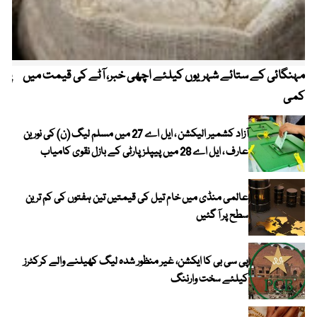
مہنگائی کے ستائے شہریوں کیلئے اچھی خبر، آٹے کی قیمت میں
پیٹ
کمی
آزاد کشمیر الیکشن ، ایل اے 27 میں مسلم لیگ (ن) کی نورین
عارف ، ایل اے 28 میں پیپلز پارٹی کے بازل نقوی کامیاب
عالمی منڈی میں خام تیل کی قیمتیں تین ہفتوں کی کم ترین
سطح پر آ گئیں
پی سی بی کا ایکشن، غیر منظور شدہ لیگ کھیلنے والے کرکٹرز
کیلئے سخت وارننگ