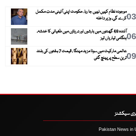
موجودہ نظام کہیں نہیں جا رہا، حکومت اپنی آئینی مدت مکمل
0
کرے گی، وزیر داخلہ
آئندہ 48 گھنٹوں میں بارشوں اور دریاؤں میں طغیانی کا خدشہ،
0
ہنگامی تیاریاں تیز
عالمی مارکیٹ میں سونا مزید مہنگا ، قیمت 7 ہفتوں کی بلند
0
ترین سطح پر پہنچ گئی
یزی سیکشنز
Pakistan News in 