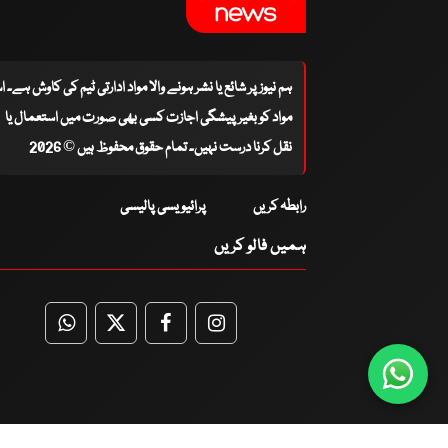
ہم نیوز پر شائع یا نشر ہونے والا مواد ادارتی ٹیم کی کاوش ہے۔ 
مواد کو بغیر پیشگی اجازت کسی بھی صورت میں استعمال یا
نقل کرنا درست نہیں۔ تمام حقوق محفوظ ہیں © 2026
رابطہ کریں
پرائیویسی پالیسی
ہمیں فالو کریں
WhatsApp
Twitter
Facebook
Facebook