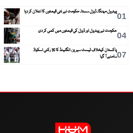
پیٹرول مہنگا، ڈیزل سستا، حکومت نے نئی قیمتوں کا اعلان کر دیا
01
حکومت نے پیٹرول اور ڈیزل کی قیمتوں میں کمی کر دی
04
پاکستان کیخلاف ٹیسٹ سیریز ، انگلینڈ کا 16 رکنی اسکواڈ
07
سامنے آ گیا