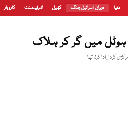
دنیا
ایران-اسرائیل جنگ
کھیل
انٹرٹینمنٹ
کاروبار
ل ہوٹل میں گر کر ہلاک
زی کردار ادا کرنا تھا