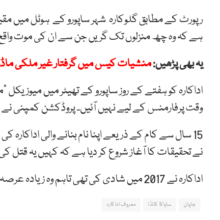
ہے کہ وہ چھ منزلوں تک گریں جن سے ان کی موت واقع 
یہ بھی پڑھیں:
منشیات کیس میں گرفتار غیر ملکی ماڈل ک
اداکارہ کو ہفتے کے روز ساپورو کے تھیٹر میں میوزیکل “ما
وقت پرفارمنس کے لیے نہیں آئیں۔ پروڈکشن کمپنی نے بت
15 سال سے کام کے ذریعے اپنا نام بنانے والی اداکار
نے تحقیقات کا آغاز شروع کر دیا ہے کہ کہیں یہ قتل کی
اداکارہ نے 2017 میں شادی کی تھی تاہم وہ زیادہ عرصہ نہ چل سکی اور دو برس بعد ہی ان کی علیحدگی ہوگئی تھی۔
جاپان
سایاکا کانڈا
معروف اداکارہ