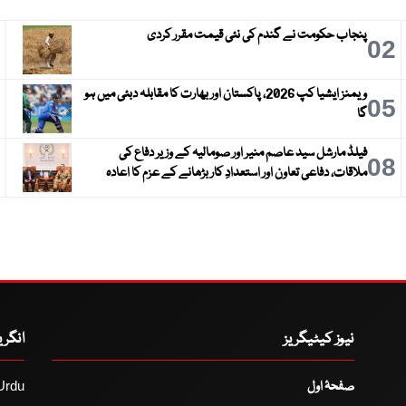
پنجاب حکومت نے گندم کی نئی قیمت مقرر کردی
3
02
ویمنز ایشیا کپ 2026، پاکستان اور بھارت کا مقابلہ دبئی میں ہو
6
05
گا
فیلڈ مارشل سید عاصم منیر اور صومالیہ کے وزیر دفاع کی
9
08
ملاقات، دفاعی تعاون اور استعدادِ کار بڑھانے کے عزم کا اعادہ
نیوز کیٹیگریز
انگر
صفحۂ اول
Urdu