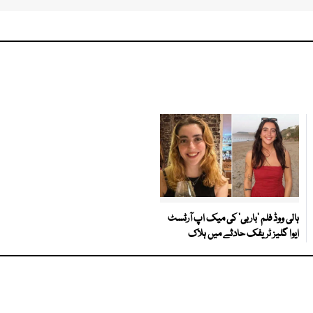
ہالی ووڈ فلم ’باربی‘ کی میک اپ آرٹسٹ
ایوا گلیز ٹریفک حادثے میں ہلاک