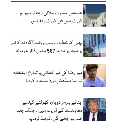
جسٹس مسرت ہلالی ریٹائر؛سپریم
کورٹ میں فل کورٹ ریفرنس
بچوں کو خطرات سے بروقت آگاہ نہ کرنے
پر میٹا پر مزید 567 ملین ڈالر جرمانہ
میر رضا کی قبر کشائی پر تنازع،اہلخانہ
نے نیا میڈیکل بورڈ مسترد کردیا
آبنائے ہرمز دوبارہ کھولنے کیلئے
معاہدے کے قریب ہیں ، جنگ جلد
ختم ہو جائے گی ، ڈونلڈ ٹرمپ