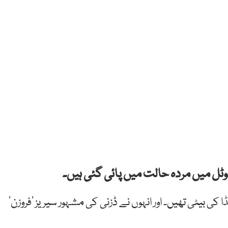
ہوٹل میں مردہ حالت میں پائی گئی ہیں۔
ڈا کی بیٹی تھیں۔ اور انہوں نے ڈزنی کی مشہور سیریز ‘فروزن’