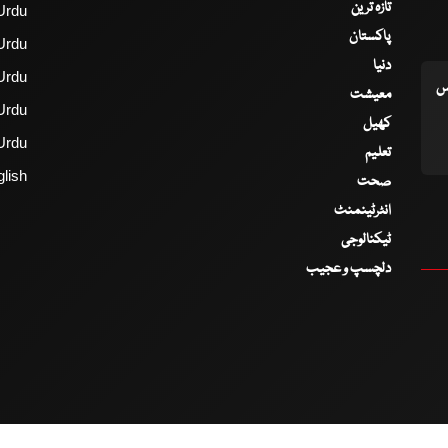
تازہ ترین
Urdu
پاکستان
Urdu
دنیا
Urdu
اس
معیشت
Urdu
کھیل
Urdu
تعلیم
lish
صحت
انٹرٹینمنٹ
ٹیکنالوجی
دلچسپ و عجیب