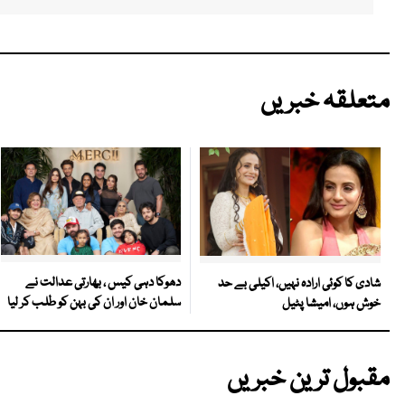
متعلقہ خبریں
دھوکا دہی کیس ، بھارتی عدالت نے
شادی کا کوئی ارادہ نہیں، اکیلی بے حد
سلمان خان اور ان کی بہن کو طلب کر لیا
خوش ہوں، امیشا پٹیل
مقبول ترین خبریں