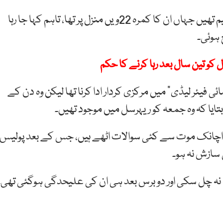
رپورٹ کے مطابق گلوکارہ شہر ساپورو کے ہوٹل میں مقیم تھیں جہاں ان کا کمرہ 22ویں منزل پر تھا، تاہم کہا جا رہا
ہوئی۔
و تین سال بعد رہا کرنے کا حکم
ئی فیئر لیڈی” میں مرکزی کردار ادا کرنا تھا لیکن وہ دن کے
ایا کہ وہ جمعہ کو ریہرسل میں موجود تھیں۔
ہ کی اچانک موت سے کئی سوالات اٹھے ہیں، جس کے بعد پولیس
 سازش نہ ہو۔