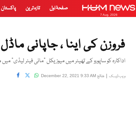
صفحۂ اول
تازہ ترین
پاکستان
7 Aug, 2026
فروزن کی اینا ، جاپانی ماڈ
اداکارہ کو ساپورو کے تھیٹر میں میوزیکل "مائی فیئر لیڈی" میں مرک
|
شائع
December 22, 2021 9:33 AM
ویب ڈیسک