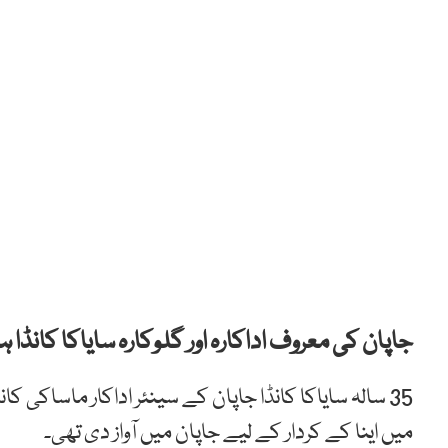
جاپان کی معروف اداکارہ اور گلوکارہ سایاکا کانڈا 
35 سالہ سایاکا کانڈا جاپان کے سینئر اداکار ماساکی کان
میں اینا کے کردار کے لیے جاپان میں آواز دی تھی۔