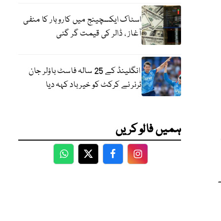
اسٹاک ایکسچینج میں کاروبار کا منفی
آغاز ، ڈالر کی قیمت گر گئی
انگلینڈ کے 25 سالہ فاسٹ باؤلر جان
ٹرنر نے کرکٹ کو خیر باد کہہ دیا
ہمیں فالو کریں
WhatsApp
Twitter
Facebook
Facebook