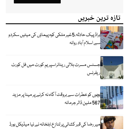
تازہ ترین خبریں
براڈ پیک حادثہ،5غیر ملکی کوہ پیماؤں کی میتیں سکردو
سے اسلام آباد روانہ
جسٹس مسرت ہلالی ریٹائر؛سپریم کورٹ میں فل کورٹ
ریفرنس
بچوں کو خطرات سے بروقت آگاہ نہ کرنے پر میٹا پر مزید
567 ملین ڈالر جرمانہ
میر رضا کی قبر کشائی پر تنازع،اہلخانہ نے نیا میڈیکل بورڈ