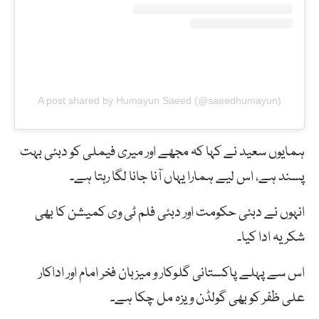
A post shared by Humayun Saeed (@saeedhumayun)
ہمایوں سعید نے کہا کہ مجھے اور میری فیملی کو دبئی بہت
پسند ہے، اس لیے ہمارا یہاں آنا جانا لگا رہتا ہے۔
انہوں نے دبئی حکومت اور دبئی فلم ٹی وی کمیشن کا بھی
شکریہ ادا کیا۔
اس سے پہلے پاکستانی گلوکار و میزبان فخر امام اور اداکار
علی ظفر کو بھی گولڈن ویزہ مل چکا ہے۔