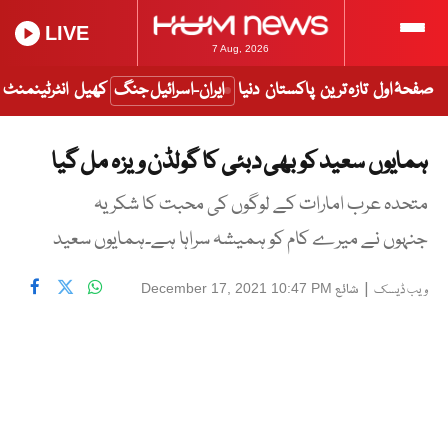
LIVE
7 Aug, 2026
صفحۂ اول
تازہ ترین
پاکستان
دنیا
ایران-اسرائیل جنگ
کھیل
انٹرٹینمنٹ
ہمایوں سعید کو بھی دبئی کا گولڈن ویزہ مل گیا
متحدہ عرب امارات کے لوگوں کی محبت کا شکریہ
جنہوں نے میرے کام کو ہمیشہ سراہا ہے۔ہمایوں سعید
|
شائع
December 17, 2021 10:47 PM
ویب ڈیسک