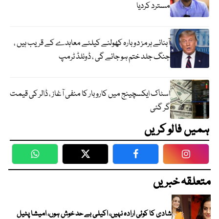
مسترد کردیا
آبنائے ہرمز دوبارہ کھولنے کیلئے معاہدے کے قریب ہیں ،
جنگ جلد ختم ہو جائے گی ، ڈونلڈ ٹرمپ
اسٹاک ایکسچینج میں کاروبار کا منفی آغاز ، ڈالر کی قیمت
گر گئی
ہمیں فالو کریں
WhatsApp
Twitter
Facebook
Faceboo
متعلقہ خبریں
شادی کا کوئی ارادہ نہیں، اکیلی بے حد خوش ہوں، امیشا پٹیل