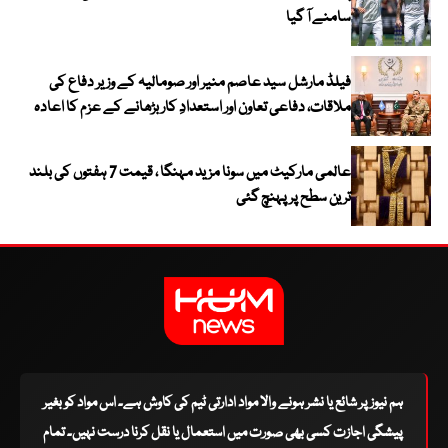
سامنے آ گیا
فیلڈ مارشل سید عاصم منیر اور صومالیہ کے وزیر دفاع کی
ملاقات، دفاعی تعاون اور استعدادِ کار بڑھانے کے عزم کا اعادہ
عالمی مارکیٹ میں سونا مزید مہنگا ، قیمت 7 ہفتوں کی بلند
ترین سطح پر پہنچ گئی
ہم نیوز پر شائع یا نشر ہونے والا مواد ادارتی ٹیم کی کاوش ہے۔ اس مواد کو بغیر
پیشگی اجازت کسی بھی صورت میں استعمال یا نقل کرنا درست نہیں۔ تمام