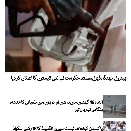
پیٹرول مہنگا، ڈیزل سستا، حکومت نے نئی قیمتوں کا اعلان کر دیا
پنج
آئندہ 48 گھنٹوں میں بارشوں اور دریاؤں میں طغیانی کا خدشہ،
ہنگامی تیاریاں تیز
پاکستان کیخلاف ٹیسٹ سیریز ، انگلینڈ کا 16 رکنی اسکواڈ