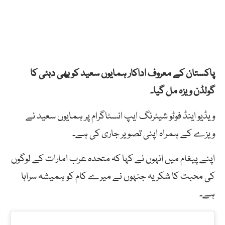
پاکستان کے معروف اداکار ہمایوں سعید کو بھی دبئی کا
گولڈن ویزہ مل گیا۔
ویڈیو اینڈ فوٹو شیئرنگ ایپ انسٹاگرام پر ہمایوں سعید نے
ویزے کے ہمراہ اپنی تصویر جاری کی ہے۔
اپنے پیغام میں انہوں نے کہا کہ متحدہ عرب امارات کے لوگوں
کی محبت کا شکریہ جنہوں نے میرے کام کو ہمیشہ سراہا
ہے۔