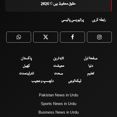
حقوق محفوظ ہیں © 2026
رابطہ کریں
پرائیویسی پالیسی
WhatsApp
Twitter
Facebook
Faceboo
صفحۂ اول
تازہ ترین
پاکستان
دنیا
معیشت
کھیل
تعلیم
صحت
انٹرٹینمنٹ
ٹیکنالوجی
دلچسپ و عجیب
Pakistan News in Urdu
Sports News in Urdu
Business News in Urdu