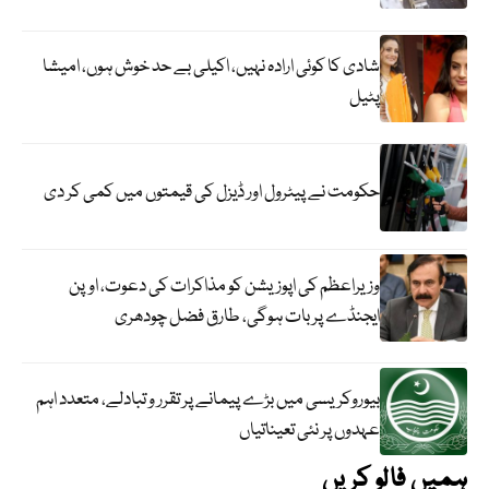
شادی کا کوئی ارادہ نہیں، اکیلی بے حد خوش ہوں، امیشا
پٹیل
حکومت نے پیٹرول اور ڈیزل کی قیمتوں میں کمی کر دی
وزیراعظم کی اپوزیشن کو مذاکرات کی دعوت، اوپن
ایجنڈے پر بات ہوگی، طارق فضل چودھری
بیوروکریسی میں بڑے پیمانے پر تقرر و تبادلے، متعدد اہم
عہدوں پر نئی تعیناتیاں
ہمیں فالو کریں