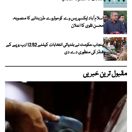
اسلام آباد ایکسپریس وے کو موٹروے طرز بنانے کا منصوبہ،
محسن نقوی کا اعلان
پنجاب حکومت نے بلدیاتی انتخابات کیلئے 12.52 ارب روپے کے
فنڈز کی منظوری دے دی
مقبول ترین خبریں