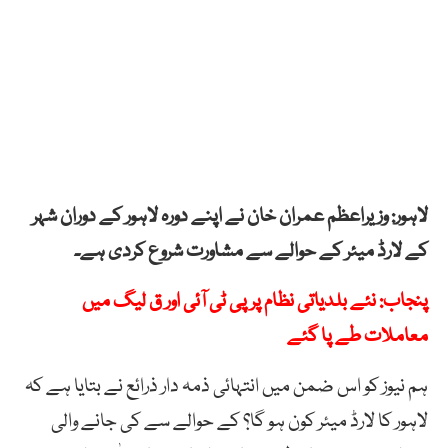
لاہور: وزیراعظم عمران خان نے اپنے دورہ لاہور کے دوران شہر
کے لارڈ میئر کے حوالے سے مشاورت شروع کردی ہے۔
پنجاب: نئے بلدیاتی نظام پر پی ٹی آئی اور ق لیگ میں
معاملات طے پا گئے
ہم نیوز کو اس ضمن میں انتہائی ذمہ دار ذرائع نے بتایا ہے کہ
لاہور کا لارڈ میئر کون ہو گا؟ کے حوالے سے کی جانے والی