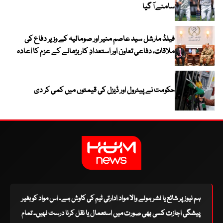
سامنے آ گیا
فیلڈ مارشل سید عاصم منیر اور صومالیہ کے وزیر دفاع کی
ملاقات، دفاعی تعاون اور استعدادِ کار بڑھانے کے عزم کا اعادہ
حکومت نے پیٹرول اور ڈیزل کی قیمتوں میں کمی کر دی
ہم نیوز پر شائع یا نشر ہونے والا مواد ادارتی ٹیم کی کاوش ہے۔ اس مواد کو بغیر
پیشگی اجازت کسی بھی صورت میں استعمال یا نقل کرنا درست نہیں۔ تمام