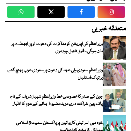
WhatsApp
Twitter
Facebook
Faceboo
متعلقہ خبریں
وزیراعظم کی اپوزیشن کو مذاکرات کی دعوت، اوپن ایجنڈے پر
بات ہوگی، طارق فضل چودھری
وزیراعظم سعودی ولی عہد کی دعوت پر سعودی عرب پہنچ گئے،
پر تپاک استقبال
چین کے صدر کا خصوصی خط وزیراعظم شہباز شریف کے نام،
پاک چین شراکت داری مزید مضبوط بنانے کے عزم کا اظہار
غزہ میں اسرائیلی کارروائیوں پر پاکستان سمیت 8 اسلامی
ممالک کا مشترکہ اعلامیہ