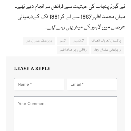
نے گورنر پنجاب کی حیثیت سے فرائض سر انجام دیے تھے۔
میاں محمد اظہر 1987 سے لے کر 1991 تک کےدرمیانی
عرصے میں لاہور کے میئر بھی رہے تھے۔
پاکستان تحریک انصاف
لارڈ میئر
لاہور
وزیراعظم عمران خان
وزیراعلی عثمان بزدار
وفاقی وزیر حماد اظہر
LEAVE A REPLY