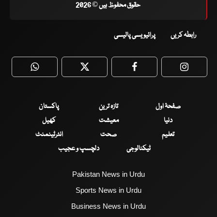
حقوق محفوظ ہیں © 2026
رابطہ کریں
پرائیویسی پالیسی
WhatsApp
Twitter
Facebook
Faceboo
صفحۂ اول
تازہ ترین
پاکستان
دنیا
معیشت
کھیل
تعلیم
صحت
انٹرٹینمنٹ
ٹیکنالوجی
دلچسپ و عجیب
Pakistan News in Urdu
Sports News in Urdu
Business News in Urdu