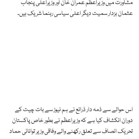
مشاورت میں وزیراعظم عمران خان اور وزیراعلیٰ پنجاب
عثمان بزدار سمیت دیگر اعلیٰ سیاسی رہنما شریک ہیں۔
اس حوالے سے ذمہ دار ذرائع نے ہم نیوز سے بات چیت کے
دوران انکشاف کیا ہے کہ وزیراعظم نے بطور خاص پاکستان
تحریک انصاف سے تعلق رکھنے والے وفاقی وزیر توانائی حماد