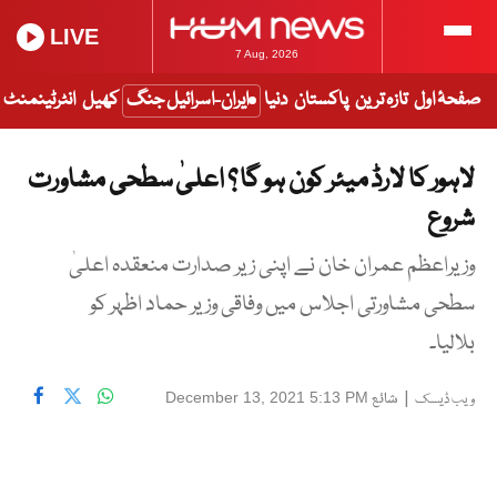
LIVE
7 Aug, 2026
صفحۂ اول
تازہ ترین
پاکستان
دنیا
ایران-اسرائیل جنگ
کھیل
انٹرٹینمنٹ
لاہور کا لارڈ میئر کون ہو گا ؟ اعلیٰ سطحی مشاورت
شروع
وزیراعظم عمران خان نے اپنی زیر صدارت منعقدہ اعلیٰ
سطحی مشاورتی اجلاس میں وفاقی وزیر حماد اظہر کو
بلالیا۔
|
شائع
December 13, 2021 5:13 PM
ویب ڈیسک