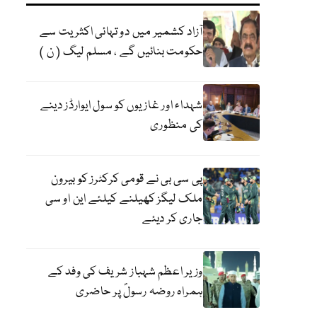
آزاد کشمیر میں دو تہائی اکثریت سے
حکومت بنائیں گے ، مسلم لیگ ( ن )
شہداء اور غازیوں کو سول ایوارڈز دینے
کی منظوری
پی سی بی نے قومی کرکٹرز کو بیرون
ملک لیگز کھیلنے کیلئے این او سی
جاری کر دیئے
وزیر اعظم شہباز شریف کی وفد کے
ہمراہ روضہ رسولؐ پر حاضری