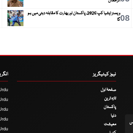
الرحمان
ویمنز ایشیا کپ 2026، پاکستان اور بھارت کا مقابلہ دبئی میں ہو
9
08
گا
نیوز کیٹیگریز
انگر
صفحۂ اول
Urdu
تازہ ترین
Urdu
پاکستان
Urdu
دنیا
Urdu
اس
معیشت
Urdu
کھیل