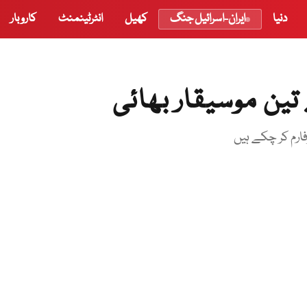
دنیا
ایران-اسرائیل جنگ
کھیل
انٹرٹینمنٹ
کاروبار
 تین موسیقار بھائی
ارم کر چکے ہیں