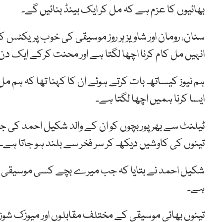
بھائیوں کا عزم ہے کہ مل کر ایک بینڈ بنائیں گے۔
سنان، رومان اور شاویز ہر روز موسیقی کی خوب پریکٹس ک
انہیں مل کام کرنا اچھا لگتا ہے اور محنت کرکے ایک د
ہم نیوز کیساتھ بات کرتے ہوئے ان کا کہنا تھا کہ ہم م
ایسا کرنا ہمیں اچھا لگتا ہے۔
ٹیلنٹ سے بھرپور بچوں کو ان کے والد شکیل احمد کی ج
تینوں کی کاوشیں دیکھ کر سر فخر سے بلند ہو جاتا ہے۔
شکیل احمد نے بتایا کہ جب میرے بچے کسی موسیقی کی تق
ہے۔
تینوں بھائی موسیقی کے مختلف مقابلوں اور میوزک شوز 