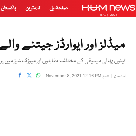
صفحۂ اول
تازہ ترین
پاکستان
8 Aug, 2026
میڈلز اور ایوارڈز جیتنے والے
تینوں بھائی موسیقی کے مختلف مقابلوں اور میوزک شوز میں پرف
|
شائع
November 8, 2021 12:16 PM
اسد خان