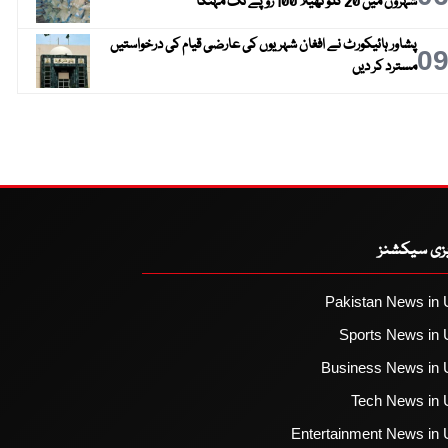
شہروں میں 20 کلو تھیلا 100 روپے تک مہنگا
پشاور ہائیکورٹ نے افغان شہریوں کی عارضی قیام کی درخواستیں
0
مسترد کر دیں
یزی سیکشنز
Pakistan News in 
Sports News in 
Business News in 
Tech News in 
Entertainment News in 