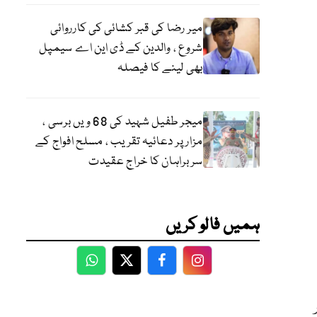
میر رضا کی قبر کشائی کی کارروائی
شروع ، والدین کے ڈی این اے سیمپل
بھی لینے کا فیصلہ
میجر طفیل شہید کی 68 ویں برسی ،
مزار پر دعائیہ تقریب ، مسلح افواج کے
سربراہان کا خراج عقیدت
ہمیں فالو کریں
WhatsApp
Twitter
Facebook
Facebook