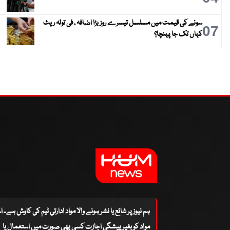
سونے کی قیمت میں مسلسل تیسرے روز بڑا اضافہ ، فی تولہ ریٹ
07
کہاں تک جا پہنچا؟
ہم نیوز پر شائع یا نشر ہونے والا مواد ادارتی ٹیم کی کاوش ہے۔ 
مواد کو بغیر پیشگی اجازت کسی بھی صورت میں استعمال یا