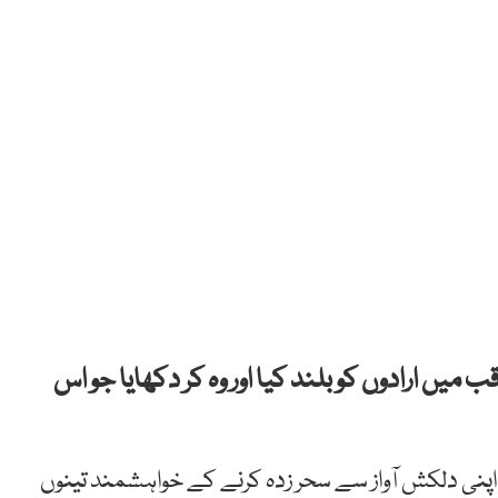
میں ارادوں کو بلند کیا اور وہ کر دکھایا جو اس
اپنی دلکش آواز سے سحر زدہ کرنے کے خواہشمند تینوں