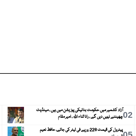
آزاد کشمیر میں حکومت بنانیکی پوزیشن میں ہیں ، مینڈیٹ
3
02
چھیننے نہیں دیں گے ، رانا ثناء اللہ ، امیر مقام
پیٹرول کی قیمت 228 روپے فی لیٹر کی جائے، حافظ نعیم
6
05