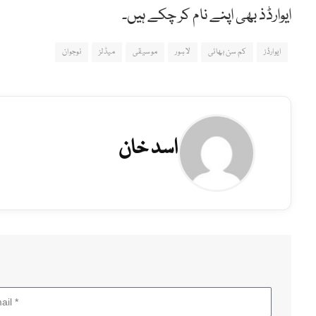
ایوارڈذ بھی اپنے نام کر چکے ہیں۔
ایوارڈز
کم سن بھائی
لاہور
موسیقی
میڈلز
نوجوان
اسد خان