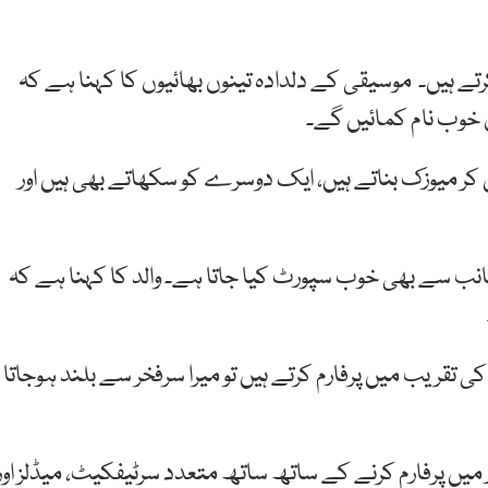
رتے ہیں۔ موسیقی کے دلدادہ تینوں بھائیوں کا کہنا ہے کہ
ن خوب نام کمائیں گے۔
ل کر میوزک بناتے ہیں، ایک دوسرے کو سکھاتے بھی ہیں اور
انب سے بھی خوب سپورٹ کیا جاتا ہے۔ والد کا کہنا ہے کہ
ریب میں پرفارم کرتے ہیں تو میرا سرفخر سے بلند ہوجاتا
میں پرفارم کرنے کے ساتھ ساتھ متعدد سرٹیفکیٹ، میڈلز اور