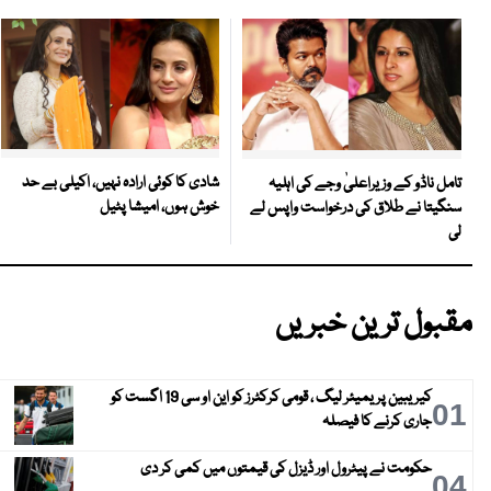
شادی کا کوئی ارادہ نہیں، اکیلی بے حد
تامل ناڈو کے وزیراعلیٰ وجے کی اہلیہ
خوش ہوں، امیشا پٹیل
سنگیتا نے طلاق کی درخواست واپس لے
لی
مقبول ترین خبریں
کیریبین پریمیئر لیگ ، قومی کرکٹرز کو این او سی 19 اگست کو
01
جاری کرنے کا فیصلہ
حکومت نے پیٹرول اور ڈیزل کی قیمتوں میں کمی کر دی
04