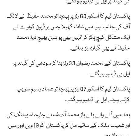
کی گیند پر ایل بی ڈبلیو ہوگئے۔
پاکستان ٹیم کا اسکور 63 رنز پر پہنچا تو محمد حفیظ نے لانگ
آف کی جانب ہوا میں شاٹ کھیلا جس پر ڈیون کونوے نے
ایک مشکل کیچ پکڑ کر انہیں بھی پویلین بھیج دیا،محمد
حفیظ نے بھی گیارہ رنز بنائے۔
پاکستان کے محمد رضوان 33 رنز بنا کر سودھی کی گیند پر
ایل بی ڈبلیو ہوگئے۔
پاکستان ٹیم کا اسکور 87 رنز پر پہنچا تو عماد وسیم سویپ
کرتے ہوئے ایل بی ڈبلیو ہو گئے۔
بعد میں آنے والے بلے باز محمد آصف نے جارحانہ بیٹنگ کی
اور شعیب ملک کے ساتھ مل کر پاکستان کو 19 ویں اوور میں