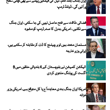
ایران جنگ جلد ختم ، تیل کی قیمتیں پہلے سے بھی نچلی سطح
پر آئیں گی ، ڈونلڈ ٹرمپ
فضائی طاقت سے فتح حاصل نہیں کی جا سکتی ، ایران جنگ
سے نکلیں ، امریکی جنرل کا صدر ٹرمپ کو مشورہ
مسلمان متحد ہوں تو ہر چیلنج کا ڈٹ کر مقابلہ کر سکتے ہیں،
ایرانی وزیر خارجہ
الیکشن کمیشن نے بلوچستان کے 4 بلدیاتی حلقوں میں 9
اگست کی پولنگ ملتوی کردی
امریکا ایران جنگ بندی معاہدہ آج یا کل متوقع ہے، امریکی وزیر
خزانہ