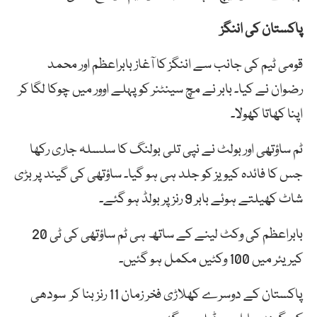
پاکستان کی اننگز
قومی ٹیم کی جانب سے اننگز کا آغاز بابراعظم اور محمد
رضوان نے کیا۔ بابر نے مچ سینٹنر کو پہلے اوور میں چوکا لگا کر
اپنا کھاتا کھولا۔
ٹم ساؤتھی اور بولٹ نے نپی تلی بولنگ کا سلسلہ جاری رکھا
جس کا فائدہ کیویز کو جلد ہی ہو گیا۔ ساؤتھی کی گیند پر بڑی
شاٹ کھیلتے ہوئے بابر 9 رنز پر بولڈ ہو گئے۔
بابراعظم کی وکٹ لینے کے ساتھ ہی ٹم ساؤتھی کی ٹی 20
کیریئر میں 100 وکٹیں مکمل ہو گئیں۔
پاکستان کے دوسرے کھلاڑی فخر زمان 11 رنز بنا کر سودھی