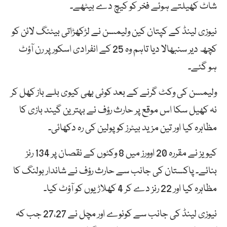
شاٹ کھیلتے ہوئے فخر کو کیچ دے بیٹھے۔
نیوزی لینڈ کے کپتان کین ولیمسن نے لڑکھڑاتی بیٹنگ لائن کو
کچھ دیر سنبھالا دیا تاہم وہ 25 کے انفرادی اسکور پر رن آؤٹ
ہو گئے۔
ولیمسن کی وکٹ گرنے کے بعد کوئی بھی کیوی بلے باز کھل کر
نہ کھیل سکا اس موقع پر حارث رؤف نے بہترین گیند بازی کا
مظاہرہ کیا اور تین مزید بیٹرز کو پولین کی رہ دکھائی۔
کیویز نے مقررہ 20 اوورز میں 8 وکٹوں کے نقصان پر 134 رنز
بنائے۔ پاکستان کی جانب سے حارث رؤف نے شاندار بولنگ کا
مظاہرہ کیا اور 22 رنز دے کر 4 کھلاڑیوں کو آؤٹ کیا۔
نیوزی لینڈ کی جانب سے کونوے اور مچل نے 27،27 جب کہ