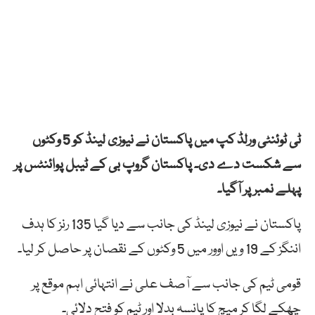
ٹی ٹوئنٹی ورلڈ کپ میں پاکستان نے نیوزی لینڈ کو 5 وکٹوں
سے شکست دے دی۔ پاکستان گروپ بی کے ٹیبل پوائنٹس پر
پہلے نمبر پر آگیا۔
پاکستان نے نیوزی لینڈ کی جانب سے دیا گیا 135 رنز کا ہدف
اننگز کے 19 ویں اوور میں 5 وکٹوں کے نقصان پر حاصل کر لیا۔
قومی ٹیم کی جانب سے آصف علی نے انتہائی اہم موقع پر
چھکے لگا کر میچ کا پانسہ بدلا اور ٹیم کو فتح دلائی۔