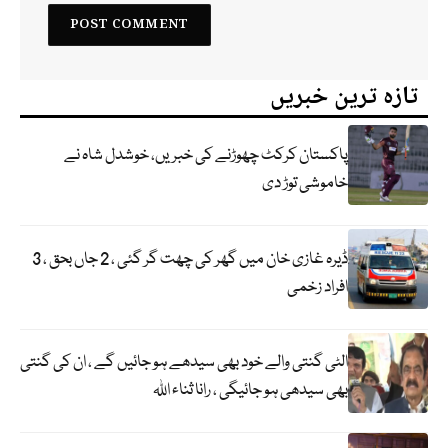
تازہ ترین خبریں
پاکستان کرکٹ چھوڑنے کی خبریں، خوشدل شاہ نے
خاموشی توڑ دی
ڈیرہ غازی خان میں گھر کی چھت گر گئی ، 2 جاں بحق ، 3
افراد زخمی
الٹی گنتی والے خود بھی سیدھے ہو جائیں گے ، ان کی گنتی
بھی سیدھی ہو جائیگی ، رانا ثناء اللہ