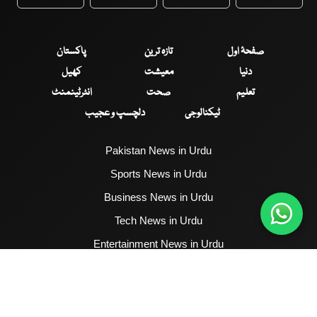
WhatsApp
Twitter
Facebook
Faceboo
صفحۂ اول
تازہ ترین
پاکستان
دنیا
معیشت
کھیل
تعلیم
صحت
انٹرٹینمنٹ
ٹیکنالوجی
دلچسپ و عجیب
Pakistan News in Urdu
Sports News in Urdu
Business News in Urdu
Tech News in Urdu
Entertainment News in Urdu
Health News in Urdu
Hum News English