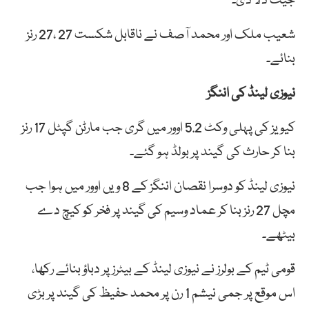
جیت دلا دی۔
شعیب ملک اور محمد آصف نے ناقابل شکست 27 ،27 رنز
بنائے۔
نیوزی لینڈ کی اننگز
کیویز کی پہلی وکٹ 5.2 اوور میں گری جب مارٹن گپٹل 17 رنز
بنا کر حارث کی گیند پر بولڈ ہو گئے۔
نیوزی لینڈ کو دوسرا نقصان اننگز کے 8 ویں اوور میں ہوا جب
مچل 27 رنز بنا کر عماد وسیم کی گیند پر فخر کو کیچ دے
بیٹھے۔
قومی ٹیم کے بولرز نے نیوزی لینڈ کے بیٹرز پر دباؤ بنائے رکھا،
اس موقع پر جمی نیشم 1 رن پر محمد حفیظ کی گیند پر بڑی