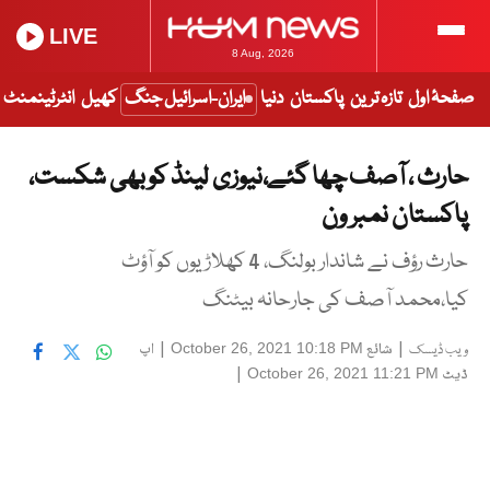
LIVE
8 Aug, 2026
صفحۂ اول
تازہ ترین
پاکستان
دنیا
ایران-اسرائیل جنگ
کھیل
انٹرٹینمنٹ
حارث ، آصف چھا گئے،نیوزی لینڈ کو بھی شکست،
پاکستان نمبر ون
حارث رؤف نے شاندار بولنگ، 4 کھلاڑیوں کو آؤٹ
کیا،محمد آصف کی جارحانہ بیٹنگ
|
شائع
|
اپ
October 26, 2021 10:18 PM
ویب ڈیسک
ڈیٹ
|
October 26, 2021 11:21 PM