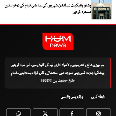
پشاور ہائیکورٹ نے افغان شہریوں کی عارضی قیام کی درخواستیں
مسترد کر دیں
ہم نیوز پر شائع یا نشر ہونے والا مواد ادارتی ٹیم کی کاوش ہے۔ اس مواد کو بغیر
پیشگی اجازت کسی بھی صورت میں استعمال یا نقل کرنا درست نہیں۔ تمام
حقوق محفوظ ہیں © 2026
رابطہ کریں
پرائیویسی پالیسی