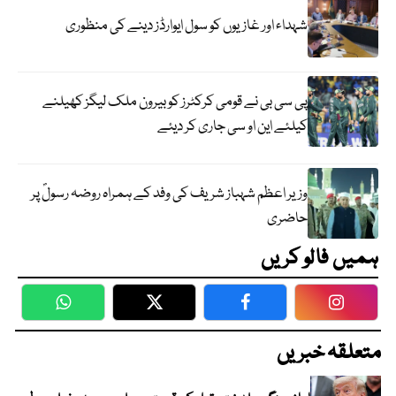
شہداء اور غازیوں کو سول ایوارڈز دینے کی منظوری
پی سی بی نے قومی کرکٹرز کو بیرون ملک لیگز کھیلنے
کیلئے این او سی جاری کر دیئے
وزیر اعظم شہباز شریف کی وفد کے ہمراہ روضہ رسولؐ پر
حاضری
ہمیں فالو کریں
WhatsApp
Twitter
Facebook
Faceboo
متعلقہ خبریں