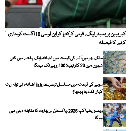
کیریبین پریمیئر لیگ ، قومی کرکٹرز کو این او سی 19 اگست کو جاری
آز
کرنے کا فیصلہ
چھی
ملک بھر میں آٹے کی قیمت میں اضافہ، ایک ہفتے میں کئی
شہروں میں 20 کلو تھیلا 100 روپے تک مہنگا
سونے کی قیمت میں مسلسل تیسرے روز بڑا اضافہ ، فی تولہ ریٹ
کہاں تک جا پہنچا؟
ویمنز ایشیا کپ 2026، پاکستان اور بھارت کا مقابلہ دبئی میں
ہو گا