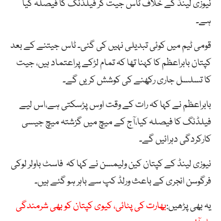
نیوزی لینڈ کے خلاف ٹاس جیت کر فیلڈنگ کا فیصلہ کیا
ہے۔
قومی ٹیم میں کوئی تبدیلی نہیں کی گئی۔ ٹاس جیتنے کے بعد
کپتان بابراعظم کا کہنا تھا کہ تمام لڑکے پراعتماد ہیں، جیت
کا تسلسل جاری رکھنے کی کوشش کریں گے۔
بابراعظم نے کہا کہ رات کے وقت اوس پڑسکتی ہے،اس لیے
فیلڈنگ کا فیصلہ کیا،آج کے میچ میں گزشتہ میچ جیسی
کارکردگی دہرائیں گے۔
نیوزی لینڈ کے کپتان کین ولیمسن نے کہا کہ فاسٹ باولر لوکی
فرگوسن انجری کے باعث ورلڈ کپ سے باہر ہو گئے ہیں۔
یہ بھی پڑھیں:
بھارت کی پٹائی، کیوی کپتان کو بھی شرمندگی