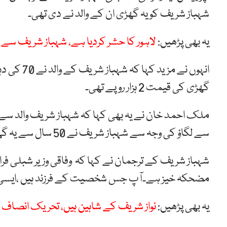
شہباز شریف کو یہ گھڑی ان کے والد نے دی تھی۔
یہ بھی پڑھیں:
لاہور کا حشر کردیا ہے، شہباز شریف سے 
انہوں نے م
گھڑی کی قیمت 2 ہزار روپے تھی۔
ملک احمد خان نے یہ بھی کہا کہ شہباز شریف والد سے 
سے لگاؤ کی وجہ سے شہباز شریف نے 50 سال سے یہ گھڑی پہن رکھی ہے۔
شہباز شریف کے ترجمان نے کہا کہ وفاقی وزیر شبلی ف
مضحکہ خیز ہے۔آپ جس شخصیت کے فرزند ہیں ،ایسی بہ
یہ بھی پڑھیں:
نواز شریف کے شاہین ہیں، تحریک انصاف