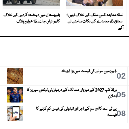
‘مکہ معاہدہ کسی ملک کے خلاف نہیں’؛
بلوچستان میں دہشت گردوں کے خلاف
اسحاق ڈار معاہدے کے نکات سامنے لے
کارروائیاں جاری، 15 خوارج ہلاک
آئے
4 روز میں سونے کی قیمت میں بڑا اضافہ
3
02
ورلڈ کپ 2027 کے میزبان ممالک کے درمیان ٹی ٹوئنٹی سیریز کا
6
05
اعلان
پی ٹی اے کا ای سم کے اجرا اور تبدیلی کی فیس کم کرنے کا
9
08
فیصلہ