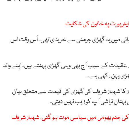
ایئرپورٹ پہ خاتون کی شکایت
زید کہا کہ شہباز شریف کے والد نے 70 کی دہائی میں یہ گھڑی جرمنی سے خریدی تھی۔ اُس وقت اس
عقیدت کے سبب آج بھی وہی گھڑی پہنتے ہیں۔ اپنے والد
راز کا شہباز شریف کی گھڑی کی قیمت سے متعلق بیان
تان تراشی آپ کو زیب نہیں دیتی۔
 کی جنم بھومی میں سیاسی موت ہو گئی، شہباز شریف