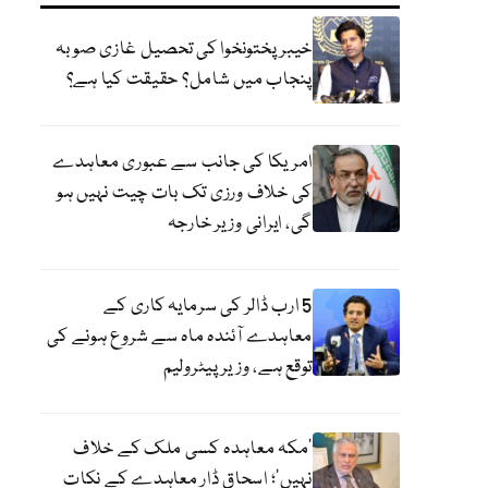
خیبر پختونخوا کی تحصیل غازی صوبہ
پنجاب میں شامل؟ حقیقت کیا ہے؟
امریکا کی جانب سے عبوری معاہدے
کی خلاف ورزی تک بات چیت نہیں ہو
گی، ایرانی وزیر خارجہ
5 ارب ڈالر کی سرمایہ کاری کے
معاہدے آئندہ ماہ سے شروع ہونے کی
توقع ہے، وزیر پیٹرولیم
‘مکہ معاہدہ کسی ملک کے خلاف
نہیں’؛ اسحاق ڈار معاہدے کے نکات