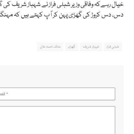
خیال رہےکہ وفاقی وزیر شبلی فراز نے شہباز شریف کی گھڑی 
دس، دس کروڑ کی گھڑی پہن کر آپ کہتے ہیں کہ مہنگا
شبلی فراز
شہباز شریف
گھڑی
ملک احمد خان