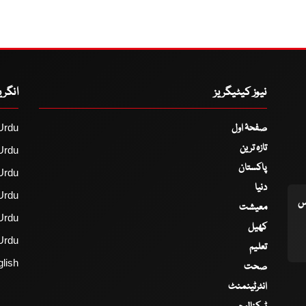
نیوز کیٹیگریز
انگر
صفحۂ اول
Urdu
تازہ ترین
Urdu
پاکستان
Urdu
دنیا
Urdu
اس
معیشت
Urdu
کھیل
Urdu
تعلیم
lish
صحت
انٹرٹینمنٹ