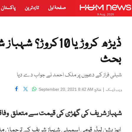
صفحۂ اول
تازہ ترین
پاکستان
9 Aug, 2026
ڈیڑھ کروڑ یا10کر
بحث
شبلی فراز کے دعووں پر ملک احمد نے جواب دے دیا
|
شائع
September 20, 2021 8:42 AM
ویب ڈیسک
شہباز شریف کی گھڑی کی قیمت سے متعلق وفاقی و
اپوزیشن لیڈر قومی اسمبلی شہباز شریف کے ترجمان مل