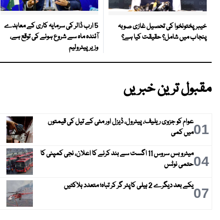
5 ارب ڈالر کی سرمایہ کاری کے معاہدے
خیبر پختونخوا کی تحصیل غازی صوبہ
آئندہ ماہ سے شروع ہونے کی توقع ہے،
پنجاب میں شامل؟ حقیقت کیا ہے؟
وزیر پیٹرولیم
مقبول ترین خبریں
عوام کو جزوی ریلیف، پیٹرول، ڈیزل اور مٹی کے تیل کی قیمتوں
01
میں کمی
میٹرو بس سروس 11 اگست سے بند کرنے کا اعلان، نجی کمپنی کا
04
حتمی نوٹس
یکے بعد دیگرے 2 ہیلی کاپٹر گر کر تباہ؛ متعدد ہلاکتیں
07