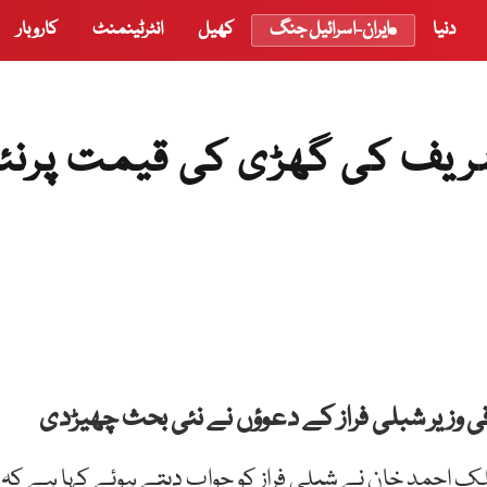
دنیا
ایران-اسرائیل جنگ
کھیل
انٹرٹینمنٹ
کاروبار
وڑ؟ شہباز شریف کی گھڑی کی قیمت پرن
زیر شبلی فراز کے دعوؤں نے نئی بحث چھیڑدی
ک احمد خان نے شبلی فراز کو جواب دیتے ہوئے کہا ہے کہ