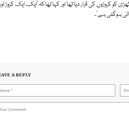
کو کروڑوں کی قرار دیا تھا اور کہا تھاکہ ’ایک، ایک کروڑ اور
ئی ہوگئی ہے‘۔
EAVE A REPLY