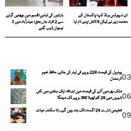
ای اسپورٹس ورلڈ کپ؛ پاکستان کے
بارشوں کی تباہی؛ قصور میں چھتیں گرنے
محمد زبیر نے ٹیکن 8 ٹائٹل اپنے نام لیا
سے 2 افراد جاں بحق؛ حیدرآباد میں 3
نوجوان ڈوب گئے
پیٹرول کی قیمت 228 روپے فی لیٹر کی جائے، حافظ نعیم
0
الرحمان
ملک بھر میں آٹے کی قیمت میں اضافہ، ایک ہفتے میں کئی
0
شہروں میں 20 کلو تھیلا 100 روپے تک مہنگا
تعلیمی ادارے 24 اگست تک بند رہیں گے، رانا سکندر حیات
0