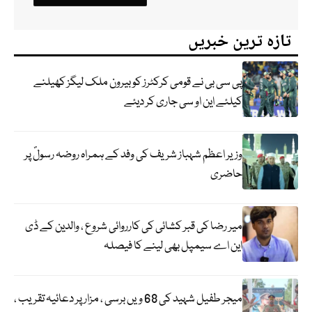
تازہ ترین خبریں
پی سی بی نے قومی کرکٹرز کو بیرون ملک لیگز کھیلنے
کیلئے این او سی جاری کر دیئے
وزیر اعظم شہباز شریف کی وفد کے ہمراہ روضہ رسولؐ پر
حاضری
میر رضا کی قبر کشائی کی کارروائی شروع ، والدین کے ڈی
این اے سیمپل بھی لینے کا فیصلہ
میجر طفیل شہید کی 68 ویں برسی ، مزار پر دعائیہ تقریب ،