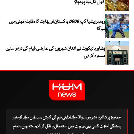
کہاں تک جا پہنچا؟
ویمنز ایشیا کپ 2026، پاکستان اور بھارت کا مقابلہ دبئی میں
ہو گا
پشاور ہائیکورٹ نے افغان شہریوں کی عارضی قیام کی درخواستیں
مسترد کر دیں
ہم نیوز پر شائع یا نشر ہونے والا مواد ادارتی ٹیم کی کاوش ہے۔ اس مواد کو بغیر
پیشگی اجازت کسی بھی صورت میں استعمال یا نقل کرنا درست نہیں۔ تمام