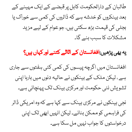
طالبان کے دارالحکومت کابل پر قبضے کے ایک مہینے کے
بعد بینکروں کو خدشہ ہے کہ ڈالروں کی کمی سے خوراک یا
بجلی کی قیمت بڑھ سکتی ہیں، جو عوام کے لیے مزید
مشکلات کا سبب بنے گا۔
یہ بھی پڑھیں:
افغانستان کے اثاثے کتنے اور کہاں ہیں؟
افغانستان میں اگرچہ پیسوں کی کمی کئی ہفتوں سے جاری
ہے ، لیکن ملک کے بینکوں نے حالیہ دنوں میں بارہا اپنی
تشویش نئی حکومت اور مرکزی بینک تک پہنچائی ہے۔
نجی بینکوں نے مرکزی بینک سے کہا ہے کہ وہ امریکی ڈالر
کی فراہمی کو ممکن بنائے۔ لیکن انہیں ابھی تک اپنی
درخواستوں کا جواب نہیں مل سکا ہے۔