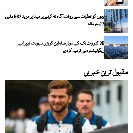
بچوں کو خطرات سے بروقت آگاہ نہ کرنے پر میٹا پر مزید 567 ملین
ڈالر جرمانہ
25 کلو واٹ تک کے سولر صارفین کو بڑی سہولت، نیپرا نے
ریگولیشنز میں ترمیم کردی
مقبول ترین خبریں