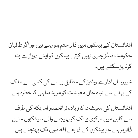
افغانستان کے بینکوں میں ڈالر ختم ہو رہے ہیں اور اگر طالبان
حکومت فنڈز جاری نہیں کرتی، بینکوں کو اپنے دروازے بند
کرنا پڑ سکتے ہیں۔
خبر رساں ادارے روئٹرز کے مطابق پیسے کی کمی سے ملک
کی پہلے سے تباہ حال معیشت کو مزید تباہی کا خطرہ ہے۔
افغانستان کی معیشت کا زیادہ تر انحصار امریکہ کی طرف
سے کابل میں مرکزی بینک کو بھیجنے والے سینکڑوں ملین
ڈالر پر ہے جو بینکوں کے ذریعے افغانیوں تک پہنچتے ہیں۔