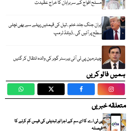
مسلح افواج کے سربراہان کا خراج عقیدت
ایران جنگ جلد ختم ، تیل کی قیمتیں پہلے سے بھی نچلی
سطح پر آئیں گی ، ڈونلڈ ٹرمپ
چیئرمین پی ٹی آئی بیرسٹر گوہر کی والدہ انتقال کر گئیں
ہمیں فالو کریں
WhatsApp
Twitter
Facebook
Faceboo
متعلقہ خبریں
پی ٹی اے کا ای سم کے اجرا اور تبدیلی کی فیس کم کرنے کا
فیصلہ