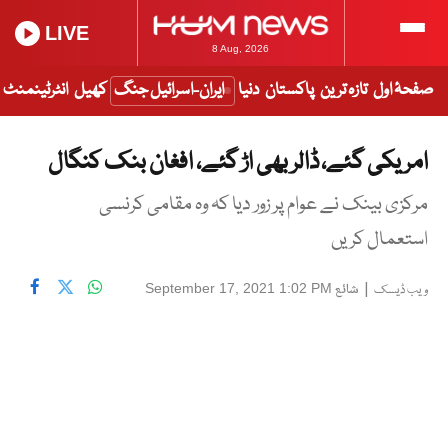
LIVE
8 Aug, 2026
صفحۂ اول
تازہ ترین
پاکستان
دنیا
ایران-اسرائیل جنگ
کھیل
انٹرٹینمنٹ
امریکی گئے، ڈالر بھی اڑ گئے، افغان بنک کنگال
مرکزی بینک نے عوام پر زور دیا کہ وہ مقامی کرنسی
استعمال کریں
|
شائع
September 17, 2021 1:02 PM
ویب ڈیسک