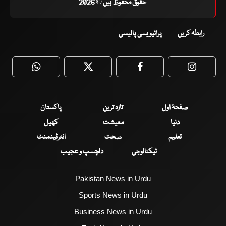
حقوق محفوظ ہیں © 2026
رابطہ کریں
پرائیویسی پالیسی
WhatsApp
Twitter
Facebook
Faceboo
صفحۂ اول
تازہ ترین
پاکستان
دنیا
معیشت
کھیل
تعلیم
صحت
انٹرٹینمنٹ
ٹیکنالوجی
دلچسپ و عجیب
Pakistan News in Urdu
Sports News in Urdu
Business News in Urdu