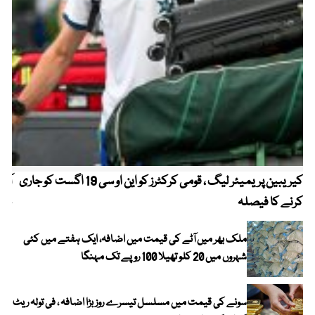
کیریبین پریمیئر لیگ ، قومی کرکٹرز کو این او سی 19 اگست کو جاری
آز
کرنے کا فیصلہ
چھی
ملک بھر میں آٹے کی قیمت میں اضافہ، ایک ہفتے میں کئی
شہروں میں 20 کلو تھیلا 100 روپے تک مہنگا
سونے کی قیمت میں مسلسل تیسرے روز بڑا اضافہ ، فی تولہ ریٹ