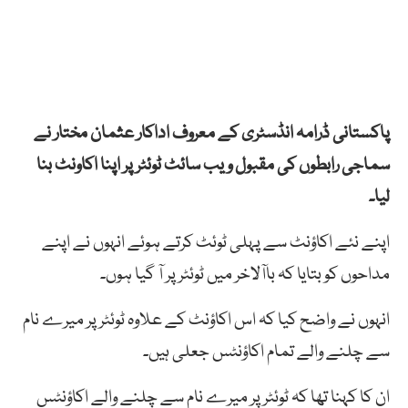
پاکستانی ڈرامہ انڈسٹری کے معروف اداکار عثمان مختار نے
سماجی رابطوں کی مقبول ویب سائٹ ٹوئٹر پر اپنا اکاونٹ بنا
لیا۔
اپنے نئے اکاؤنٹ سے پہلی ٹوئٹ کرتے ہوئے انہوں نے اپنے
مداحوں کو بتایا کہ باآلاخر میں ٹوئٹر پر آ گیا ہوں۔
انہوں نے واضح کیا کہ اس اکاؤنٹ کے علاوہ ٹوئٹر پر میرے نام
سے چلنے والے تمام اکاؤنٹس جعلی ہیں۔
ان کا کہنا تھا کہ ٹوئٹر پر میرے نام سے چلنے والے اکاؤنٹس