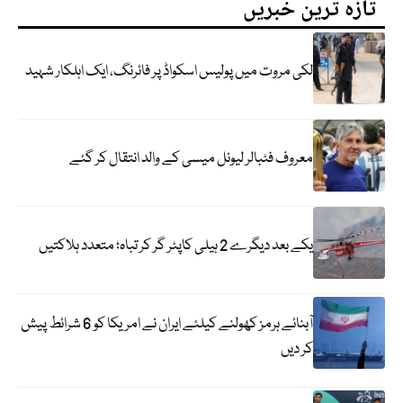
تازہ ترین خبریں
لکی مروت میں پولیس اسکواڈ پر فائرنگ، ایک اہلکار شہید
معروف فٹبالر لیونل میسی کے والد انتقال کر گئے
یکے بعد دیگرے 2 ہیلی کاپٹر گر کر تباہ؛ متعدد ہلاکتیں
آبنائے ہرمز کھولنے کیلئے ایران نے امریکا کو 6 شرائط پیش
کر دیں