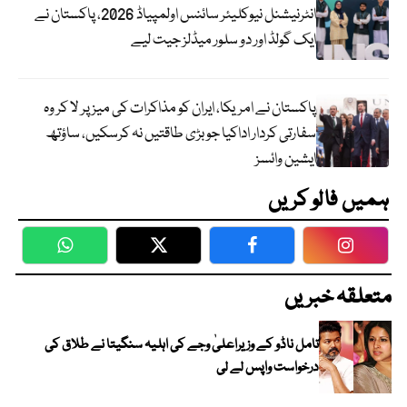
انٹرنیشنل نیوکلیئر سائنس اولمپیاڈ 2026، پاکستان نے
ایک گولڈ اور دو سلور میڈلز جیت لیے
پاکستان نے امریکا، ایران کو مذاکرات کی میز پر لا کر وہ
سفارتی کردار اداکیا جو بڑی طاقتیں نہ کرسکیں، ساؤتھ
ایشین وائسز
ہمیں فالو کریں
WhatsApp
Twitter
Facebook
Faceboo
متعلقہ خبریں
تامل ناڈو کے وزیراعلیٰ وجے کی اہلیہ سنگیتا نے طلاق کی
درخواست واپس لے لی