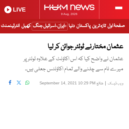
LIVE
9 Aug, 2026
صفحۂ اول
تازہ ترین
پاکستان
دنیا
ایران-اسرائیل جنگ
کھیل
انٹرٹینمنٹ
عثمان مختار نے ٹوئٹر جوائن کر لیا
عثمان نے واضح کیا کہ اس اکاؤنٹ کے علاوہ ٹوئٹر پر
میرے نام سے چلنے والے تمام اکاؤنٹس جعلی ہیں۔
|
شائع
September 14, 2021 10:29 PM
ویب ڈیسک