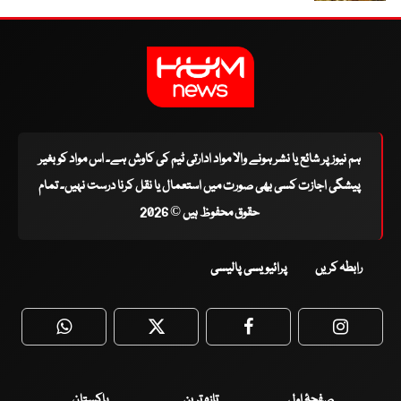
ہم نیوز پر شائع یا نشر ہونے والا مواد ادارتی ٹیم کی کاوش ہے۔ اس مواد کو بغیر
پیشگی اجازت کسی بھی صورت میں استعمال یا نقل کرنا درست نہیں۔ تمام
حقوق محفوظ ہیں © 2026
رابطہ کریں
پرائیویسی پالیسی
WhatsApp
Twitter
Facebook
Faceboo
صفحۂ اول
تازہ ترین
پاکستان