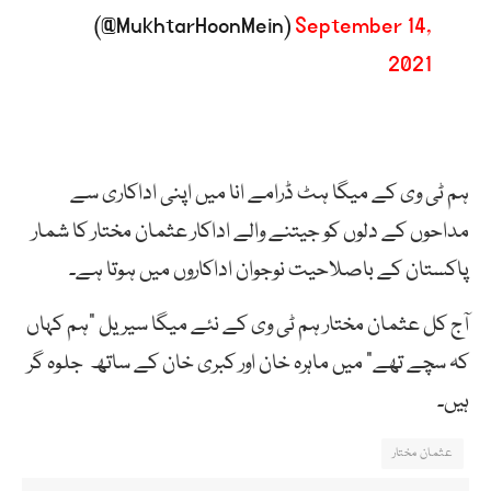
(@MukhtarHoonMein)
September 14,
2021
ہم ٹی وی کے میگا ہٹ ڈرامے انا میں اپنی اداکاری سے
مداحوں کے دلوں کو جیتنے والے اداکار عثمان مختار کا شمار
پاکستان کے باصلاحیت نوجوان اداکاروں میں ہوتا ہے۔
آج کل عثمان مختار ہم ٹی وی کے نئے میگا سیریل “ہم کہاں
کہ سچے تھے” میں ماہرہ خان اور کبری خان کے ساتھ جلوہ گر
ہیں۔
عثمان مختار