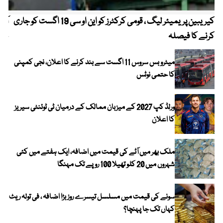
کیریبین پریمیئر لیگ ، قومی کرکٹرز کو این او سی 19 اگست کو جاری
آز
کرنے کا فیصلہ
چھی
میٹرو بس سروس 11 اگست سے بند کرنے کا اعلان، نجی کمپنی
کا حتمی نوٹس
ورلڈ کپ 2027 کے میزبان ممالک کے درمیان ٹی ٹوئنٹی سیریز
کا اعلان
ملک بھر میں آٹے کی قیمت میں اضافہ، ایک ہفتے میں کئی
شہروں میں 20 کلو تھیلا 100 روپے تک مہنگا
سونے کی قیمت میں مسلسل تیسرے روز بڑا اضافہ ، فی تولہ ریٹ
کہاں تک جا پہنچا؟