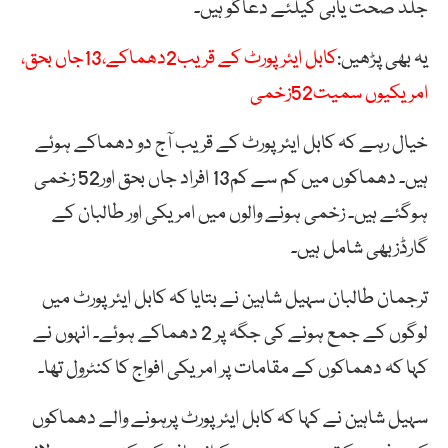
جلد صحت یابی کیلئے دعاگو ہیں۔
یہ بھی پڑھیں:
کابل ایئر پورٹ کے قریب2دھماکے،13جاں بحق،
امریکیوں سمیت52زخمی
خیال رہے کہ کابل ایئرپورٹ کے قریب آج دو دھماکے ہوئے
ہیں۔ دھماکوں میں کم سے کم13 افراد جاں بحق اور52 زخمی
ہوگئے ہیں۔ زخمی ہونے والوں میں امریکی اور طالبان کے
گارڈزبھی شامل ہیں۔
ترجمان طالبان سہیل شاہین نے بتایا کہ کابل ایئر پورٹ میں
لوگوں کے جمع ہونے کی جگہ پر 2 دھماکے ہوئے۔ انہوں نے
کہا کہ دھماکوں کے مقامات پر امریکی افواج کا کنٹرول تھا۔
سہیل شاہین نے کہا کہ کابل ایئر پورٹ پرہونے والے دھماکوں