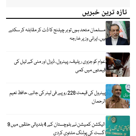
تازہ ترین خبریں
مسلمان متحد ہوں تو ہر چیلنج کا ڈٹ کر مقابلہ کر سکتے
ہیں، ایرانی وزیر خارجہ
عوام کو جزوی ریلیف، پیٹرول، ڈیزل اور مٹی کے تیل کی
قیمتوں میں کمی
پیٹرول کی قیمت 228 روپے فی لیٹر کی جائے، حافظ نعیم
الرحمان
الیکشن کمیشن نے بلوچستان کے 4 بلدیاتی حلقوں میں 9
اگست کی پولنگ ملتوی کردی