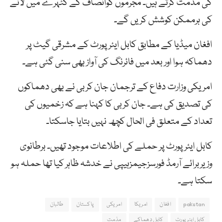
کی مذمت کرتے ہیں۔ مجرموں کوانصاف کے کٹہرے میں لانے
کی ہرممکن کوشش کریں گے۔
افغان میڈیا کے مطابق کابل ایئر پورٹ کے مشرقی گیٹ پر
دھماکہ ہوا اور بعد میں فائرنگ کی آواز بھی سنی گئی ہے۔
امریکی وزارت دفاع کے ترجمان جان کربی نے بھی دھماکوں
کی تصدیق کی ہے۔ جان کربی کا کہنا ہے کہ زخمیوں کی
تعداد کے متعلق فی الحال کچھ نہیں بتایا جاسکتا۔
کابل ایئر پورٹ پر حملے کی اطلاعات موجود تھیں۔ برطانوی
وزیربرائے آرمڈ فورسزجیمزہیپی نے خدشہ ظاہر کیا تھا حملہ ہو
سکتا ہے۔
pakstan
افغان
امریکا
امریکی
پاکستان
طالبان
کابل ایئرپورٹ
کابل دھماکے
مذمت