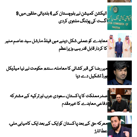
الیکشن کمیشن نے بلوچستان کے 4 بلدیاتی حلقوں میں 9
اگست کی پولنگ ملتوی کردی
معاہدے کو عملی شکل دینے میں فیلڈ مارشل سید عاصم منیر
کا کردار قابل قدر ہے، وزیراعظم
میر رضا کی قبر کشائی کا معاملہ، سندھ حکومت نے نیا میڈیکل
بورڈ تشکیل دے دیا
صدر مملکت کا پاکستان، سعودی عرب اور ترکیہ کے مشترکہ
دفاعی معاہدے کا خیرمقدم
معرکہ حق کے بعد پاکستان کو ایک کے بعد ایک کامیابی ملی،
عطا تارڑ