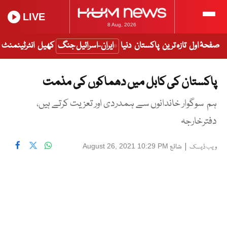
LIVE
8 Aug, 2026
صفحۂ اول
تازہ ترین
پاکستان
دنیا
ایران-اسرائیل جنگ
کھیل
انٹرٹینمنٹ
پاکستان کی کابل میں دھماکوں کی مذمت
ہم سوگوار خاندانوں سے ہمدردی اور تعزیت کرتے ہیں،
دفترخارجہ
|
شائع
August 26, 2021 10:29 PM
ویب ڈیسک