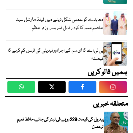
معاہدے کو عملی شکل دینے میں فیلڈ مارشل سید
عاصم منیر کا کردار قابل قدر ہے، وزیراعظم
پی ٹی اے کا ای سم کے اجرا اور تبدیلی کی فیس کم کرنے کا
فیصلہ
ہمیں فالو کریں
WhatsApp
Twitter
Facebook
Faceboo
متعلقہ خبریں
پیٹرول کی قیمت 228 روپے فی لیٹر کی جائے، حافظ نعیم
الرحمان