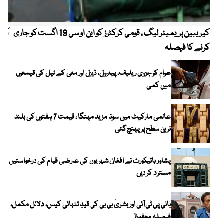
کیریبین پریمیئر لیگ ، قومی کرکٹرز کو این او سی 19 اگست کو جاری
آز
کرنے کا فیصلہ
چھی
عوام کو جزوی ریلیف، پیٹرول، ڈیزل اور مٹی کے تیل کی قیمتوں
میں کمی
عالمی مارکیٹ میں سونا مزید مہنگا ، قیمت 7 ہفتوں کی بلند
ترین سطح پر پہنچ گئی
پشاور ہائیکورٹ نے افغان شہریوں کی عارضی قیام کی درخواستیں
مسترد کر دیں
بانی پی ٹی آئی اور بشریٰ بی بی کی قیدِ تنہائی کیس، دلائل مکمل،
فیصلہ محفوظ