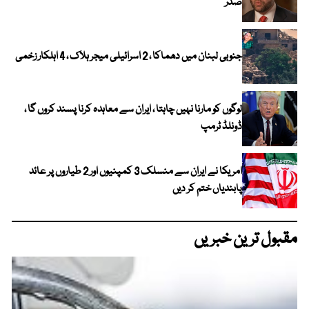
صدر
جنوبی لبنان میں دھماکا ، 2 اسرائیلی میجر ہلاک ، 4 اہلکار زخمی
لوگوں کو مارنا نہیں چاہتا ، ایران سے معاہدہ کرنا پسند کروں گا ،
ڈونلڈ ٹرمپ
امریکا نے ایران سے منسلک 3 کمپنیوں اور 2 طیاروں پر عائد
پابندیاں ختم کر دیں
مقبول ترین خبریں