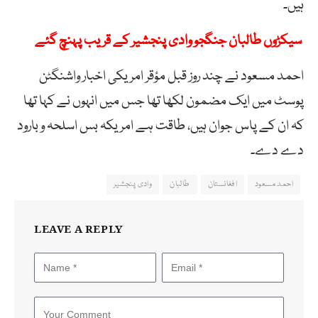
ہیں۔
سیکڑوں طالبان جنگجو وادی پنجشیر کے قریب پہنچ گئے
احمد مسعود نے چند روز قبل مؤقر امریکی اخبار واشنگٹن
پوسٹ میں ایک مضمون لکھا تھا جس میں انہوں نے کہا تھا
کہ ان کے پاس جوان ہیں، طاقت ہے امریکہ بس اسلحہ و بارود
دے دے۔
احمد مسعود
افغانستان
طالبان
وادی پنجشیر
LEAVE A REPLY