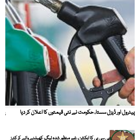
پیٹرول اور ڈیزل سستا، حکومت نے نئی قیمتوں کا اعلان کر دیا
پیٹ
پی سی بی کا ایکشن، غیر منظور شدہ لیگ کھیلنے والے کرکٹرز