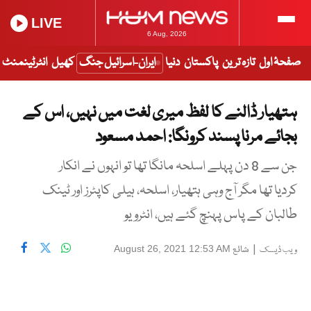
LIVE
6 Aug, 2026
صفحۂ اول
تازہ ترین
پاکستان
دنیا
ایران-اسرائیل جنگ
کھیل
انٹرٹینمنٹ
ہتھیار ڈالنے کا لفظ میری لغت میں نہیں، اس کے
بجائے مرنا پسند کرونگا: احمد مسعود
جن سے 8 دن پہلے اسلحہ مانگا تھا تو انہوں نے انکار
کردیا تھا مگر آج وہی ہتھیار، اسلحہ، ہیلی کاپٹرز اور ٹینک
طالبان کے پاس پہنچ گئے ہیں، انٹرویو
|
شائع
August 26, 2021 12:53 AM
ویب ڈیسک