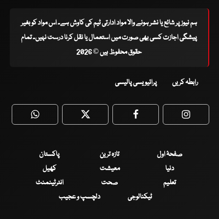
ہم نیوز پر شائع یا نشر ہونے والا مواد ادارتی ٹیم کی کاوش ہے۔ اس مواد کو بغیر
پیشگی اجازت کسی بھی صورت میں استعمال یا نقل کرنا درست نہیں۔ تمام
حقوق محفوظ ہیں © 2026
رابطہ کریں
پرائیویسی پالیسی
WhatsApp
Twitter
Facebook
Faceboo
صفحۂ اول
تازہ ترین
پاکستان
دنیا
معیشت
کھیل
تعلیم
صحت
انٹرٹینمنٹ
ٹیکنالوجی
دلچسپ و عجیب