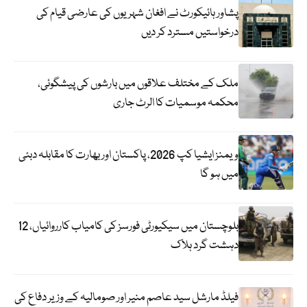
پشاور ہائیکورٹ نے افغان شہریوں کی عارضی قیام کی
درخواستیں مسترد کر دیں
ملک کے مختلف علاقوں میں بارشوں کی پیشگوئی،
محکمہ موسمیات کا الرٹ جاری
ویمنز ایشیا کپ 2026، پاکستان اور بھارت کا مقابلہ دبئی
میں ہو گا
بلوچستان میں سیکیورٹی فورسز کی کامیاب کارروائیاں، 12
دہشت گرد ہلاک
فیلڈ مارشل سید عاصم منیر اور صومالیہ کے وزیر دفاع کی