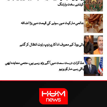
کیلئے سخت وارننگ
عالمی مارکیٹ میں سونے کی قیمت میں بڑا اضافہ
بالی ووڈ کے معروف اداکار پردیپ راوت انتقال کر گئے
مذاکرات درست سمت میں آگے بڑھ رہے ہیں، حتمی معاہدہ ابھی
باقی ہے، مارکو روبیو