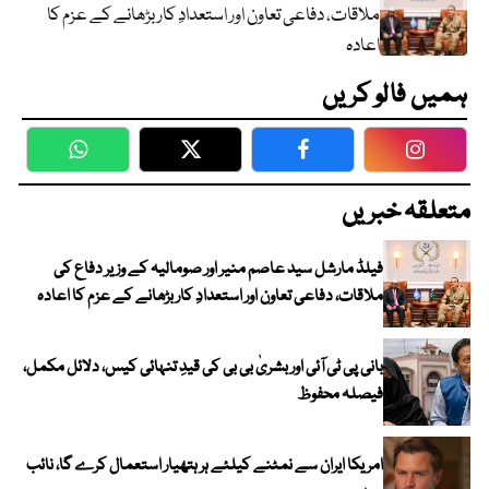
ملاقات، دفاعی تعاون اور استعدادِ کار بڑھانے کے عزم کا
اعادہ
ہمیں فالو کریں
WhatsApp
Twitter
Facebook
Faceboo
متعلقہ خبریں
فیلڈ مارشل سید عاصم منیر اور صومالیہ کے وزیر دفاع کی
ملاقات، دفاعی تعاون اور استعدادِ کار بڑھانے کے عزم کا اعادہ
بانی پی ٹی آئی اور بشریٰ بی بی کی قیدِ تنہائی کیس، دلائل مکمل،
فیصلہ محفوظ
امریکا ایران سے نمٹنے کیلئے ہر ہتھیار استعمال کرے گا، نائب