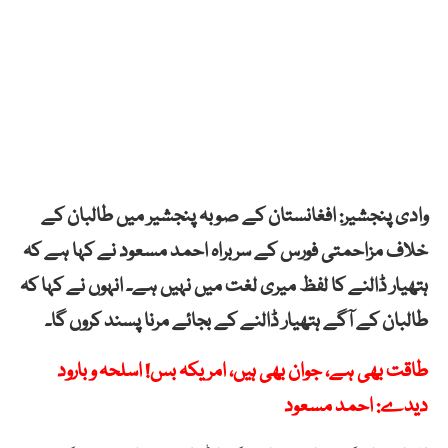
وادی پنجشیر: افغانستان کے صوبہ پنجشیر میں طالبان کے
خلاف مزاحمتی فورس کے سربراہ احمد مسعود نے کہا ہے کہ
ہتھیار ڈالنے کا لفظ میری لغت میں نہیں ہے۔ انہوں نے کہا کہ
طالبان کے آگے ہتھیار ڈالنے کے بجائے مرنا پسند کروں گا۔
طاقت بھی ہے، جوان بھی ہیں، امریکہ بس! اسلحہ و بارود
دیدے: احمد مسعود