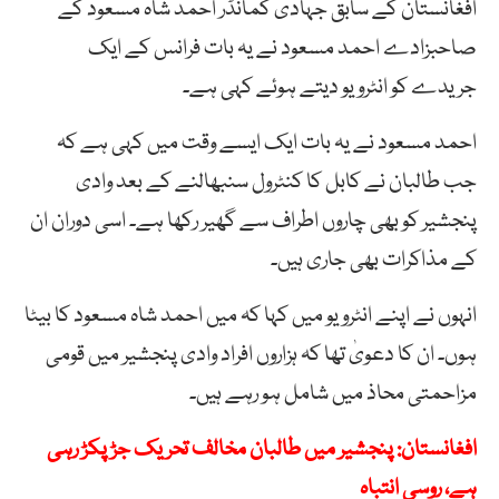
افغانستان کے سابق جہادی کمانڈر احمد شاہ مسعود کے
صاحبزادے احمد مسعود نے یہ بات فرانس کے ایک
جریدے کو انٹرویو دیتے ہوئے کہی ہے۔
احمد مسعود نے یہ بات ایک ایسے وقت میں کہی ہے کہ
جب طالبان نے کابل کا کنٹرول سنبھالنے کے بعد وادی
پنجشیر کو بھی چاروں اطراف سے گھیر رکھا ہے۔ اسی دوران ان
کے مذاکرات بھی جاری ہیں۔
انہوں نے اپنے انٹرویو میں کہا کہ میں احمد شاہ مسعود کا بیٹا
ہوں۔ ان کا دعویٰ تھا کہ ہزاروں افراد وادی پنجشیر میں قومی
مزاحمتی محاذ میں شامل ہو رہے ہیں۔
افغانستان: پنجشیر میں طالبان مخالف تحریک جڑ پکڑ رہی
ہے، روسی انتباہ