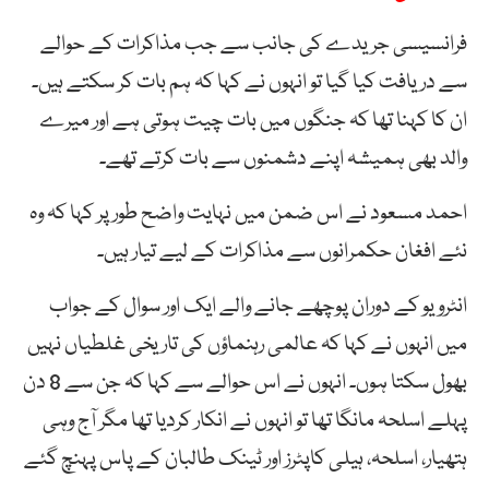
فرانسیسی جریدے کی جانب سے جب مذاکرات کے حوالے
سے دریافت کیا گیا تو انہوں نے کہا کہ ہم بات کر سکتے ہیں۔
ان کا کہنا تھا کہ جنگوں میں بات چیت ہوتی ہے اور میرے
والد بھی ہمیشہ اپنے دشمنوں سے بات کرتے تھے۔
احمد مسعود نے اس ضمن میں نہایت واضح طور پر کہا کہ وہ
نئے افغان حکمرانوں سے مذاکرات کے لیے تیار ہیں۔
انٹرویو کے دوران پوچھے جانے والے ایک اور سوال کے جواب
میں انہوں نے کہا کہ عالمی رہنماؤں کی تاریخی غلطیاں نہیں
بھول سکتا ہوں۔ انہوں نے اس حوالے سے کہا کہ جن سے 8 دن
پہلے اسلحہ مانگا تھا تو انہوں نے انکار کردیا تھا مگر آج وہی
ہتھیار، اسلحہ، ہیلی کاپٹرز اور ٹینک طالبان کے پاس پہنچ گئے