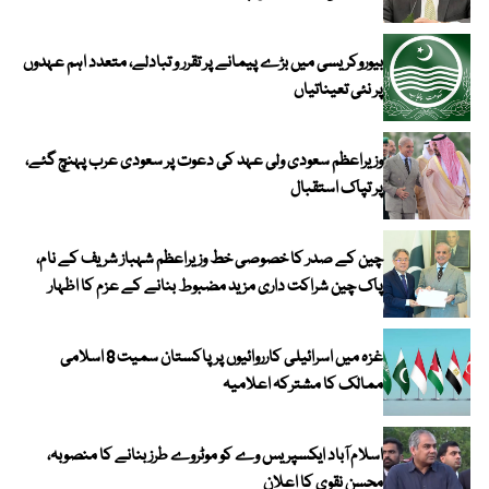
بیوروکریسی میں بڑے پیمانے پر تقرر و تبادلے، متعدد اہم عہدوں
پر نئی تعیناتیاں
وزیراعظم سعودی ولی عہد کی دعوت پر سعودی عرب پہنچ گئے،
پر تپاک استقبال
چین کے صدر کا خصوصی خط وزیراعظم شہباز شریف کے نام،
پاک چین شراکت داری مزید مضبوط بنانے کے عزم کا اظہار
غزہ میں اسرائیلی کارروائیوں پر پاکستان سمیت 8 اسلامی
ممالک کا مشترکہ اعلامیہ
اسلام آباد ایکسپریس وے کو موٹروے طرز بنانے کا منصوبہ،
محسن نقوی کا اعلان