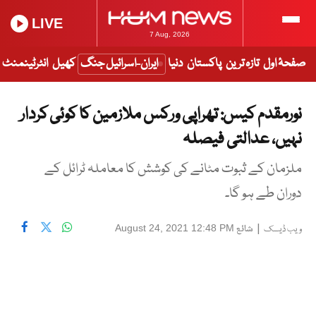
LIVE
7 Aug, 2026
صفحۂ اول
تازہ ترین
پاکستان
دنیا
ایران-اسرائیل جنگ
کھیل
انٹرٹینمنٹ
نورمقدم کیس: تھراپی ورکس ملازمین کا کوئی کردار
نہیں، عدالتی فیصلہ
ملزمان کے ثبوت مٹانے کی کوشش کا معاملہ ٹرائل کے
دوران طے ہو گا۔
|
شائع
August 24, 2021 12:48 PM
ویب ڈیسک