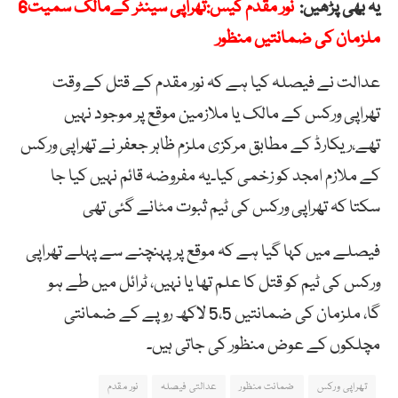
یہ بھی پڑھیں:
نور مقدم کیس:تھراپی سینٹر کےمالک سمیت6
ملزمان کی ضمانتیں منظور
عدالت نے فیصلہ کیا ہے کہ نور مقدم کے قتل کے وقت
تھراپی ورکس کے مالک یا ملازمین موقع پر موجود نہیں
تھے،ریکارڈ کے مطابق مرکزی ملزم ظاہر جعفر نے تھراپی ورکس
کے ملازم امجد کو زخمی کیا۔یہ مفروضہ قائم نہیں کیا جا
سکتا کہ تھراپی ورکس کی ٹیم ثبوت مٹانے گئی تھی
فیصلے میں کہا گیا ہے کہ موقع پر پہنچنے سے پہلے تھراپی
ورکس کی ٹیم کو قتل کا علم تھا یا نہیں، ٹرائل میں طے ہو
گا، ملزمان کی ضمانتیں 5،5 لاکھ روپے کے ضمانتی
مچلکوں کے عوض منظور کی جاتی ہیں۔
تھراپی ورکس
ضمانت منظور
عدالتی فیصلہ
نور مقدم