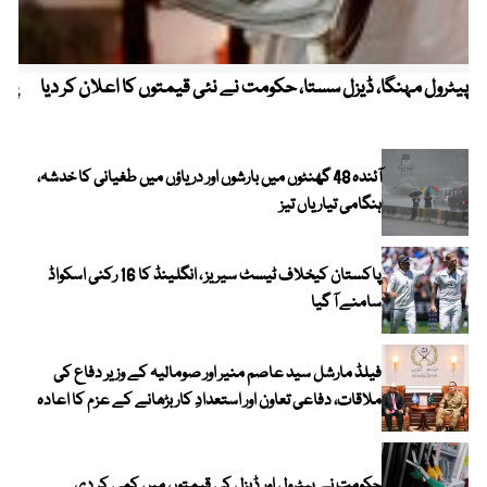
پیٹرول مہنگا، ڈیزل سستا، حکومت نے نئی قیمتوں کا اعلان کر دیا
پنج
آئندہ 48 گھنٹوں میں بارشوں اور دریاؤں میں طغیانی کا خدشہ،
ہنگامی تیاریاں تیز
پاکستان کیخلاف ٹیسٹ سیریز ، انگلینڈ کا 16 رکنی اسکواڈ
سامنے آ گیا
فیلڈ مارشل سید عاصم منیر اور صومالیہ کے وزیر دفاع کی
ملاقات، دفاعی تعاون اور استعدادِ کار بڑھانے کے عزم کا اعادہ
حکومت نے پیٹرول اور ڈیزل کی قیمتوں میں کمی کر دی