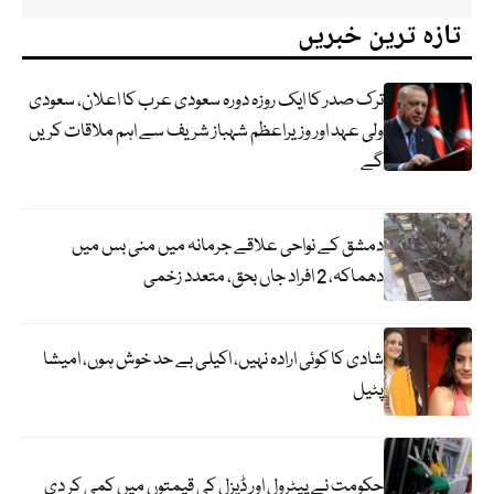
تازہ ترین خبریں
ترک صدر کا ایک روزہ دورہ سعودی عرب کا اعلان، سعودی
ولی عہد اور وزیراعظم شہباز شریف سے اہم ملاقات کریں
گے
دمشق کے نواحی علاقے جرمانہ میں منی بس میں
دھماکہ، 2 افراد جاں بحق، متعدد زخمی
شادی کا کوئی ارادہ نہیں، اکیلی بے حد خوش ہوں، امیشا
پٹیل
حکومت نے پیٹرول اور ڈیزل کی قیمتوں میں کمی کر دی