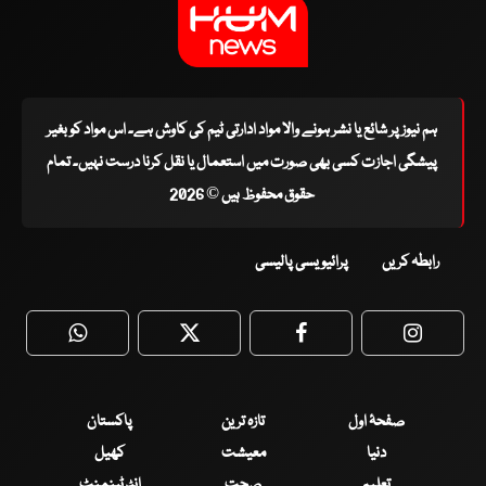
ہم نیوز پر شائع یا نشر ہونے والا مواد ادارتی ٹیم کی کاوش ہے۔ اس مواد کو بغیر
پیشگی اجازت کسی بھی صورت میں استعمال یا نقل کرنا درست نہیں۔ تمام
حقوق محفوظ ہیں © 2026
رابطہ کریں
پرائیویسی پالیسی
WhatsApp
Twitter
Facebook
Faceboo
صفحۂ اول
تازہ ترین
پاکستان
دنیا
معیشت
کھیل
تعلیم
صحت
انٹرٹینمنٹ