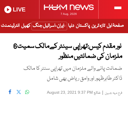
LIVE
7 Aug, 2026
صفحۂ اول
تازہ ترین
پاکستان
دنیا
ایران-اسرائیل جنگ
کھیل
انٹرٹینمنٹ
نور مقدم کیس:تھراپی سینٹر کےمالک سمیت6
ملزمان کی ضمانتیں منظور
ضمانت پانے والے ملزمان میں تھراپی سنٹر کا مالک
ڈاکٹر طاہرظہور اور وامق ریاض بھی شامل
|
شائع
August 23, 2021 9:37 PM
فرح مہہ جبین