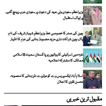
وزیراعظم سعودی ولی عہد کی دعوت پر سعودی عرب پہنچ گئے،
پر تپاک استقبال
چین کے صدر کا خصوصی خط وزیراعظم شہباز شریف کے نام،
پاک چین شراکت داری مزید مضبوط بنانے کے عزم کا اظہار
غزہ میں اسرائیلی کارروائیوں پر پاکستان سمیت 8 اسلامی
ممالک کا مشترکہ اعلامیہ
اسلام آباد ایکسپریس وے کو موٹروے طرز بنانے کا منصوبہ،
محسن نقوی کا اعلان
مقبول ترین خبریں