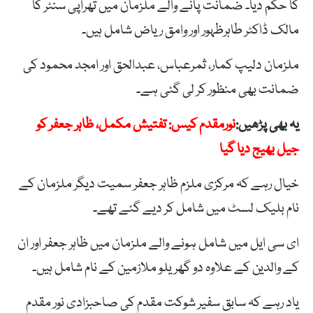
کا حکم دیا۔ ضمانت پانے والے ملزمان میں تھراپی سنٹر کا
مالک ڈاکٹر طاہرظہور اور وامق ریاض شامل ہیں۔
ملزمان دلیپ کمار، ثمرعباس، عبدالحق اور امجد محمود کی
ضمانت بھی منظور کر لی گئی ہے۔
یہ بھی پڑھیں:
نورمقدم کیس: تفتیش مکمل، ظاہر جعفر کو
جیل بھیج دیا گیا
خیال رہے کہ مرکزی ملزم ظاہر جعفر سمیت دیگر ملزمان کے
نام بلیک لسٹ میں شامل کر دیے گئے تھے۔
ای سی ایل میں شامل ہونے والے ملزمان میں ظاہر جعفر اور ان
کے والدین کے علاوہ دو گھریلو ملازمین کے نام شامل ہیں۔
یاد رہے کہ سابق سفیر شوکت مقدم کی صاحبزادی نور مقدم