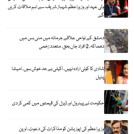
ولی عہد اور وزیراعظم شہباز شریف سے اہم ملاقات کریں
گے
دمشق کے نواحی علاقے جرمانہ میں منی بس میں
دھماکہ، 2 افراد جاں بحق، متعدد زخمی
شادی کا کوئی ارادہ نہیں، اکیلی بے حد خوش ہوں، امیشا
پٹیل
حکومت نے پیٹرول اور ڈیزل کی قیمتوں میں کمی کر دی
وزیراعظم کی اپوزیشن کو مذاکرات کی دعوت، اوپن