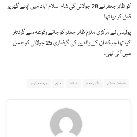
کو ظاہر جعفر نے 20 جولائی کی شام اسلام آباد میں اپنے گھر پر
قتل کر دیا تھا۔
پولیس نے مرکزی ملزم ظاہر جعفر کو جائے وقوعہ سے گرفتار
کیا تھا جبکہ ان کے والدین کی گرفتاری 25 جولائی کو عمل
میں آئی تھی۔
ضمانت منظور
ظاہر جعفر
عدالت
ملزم
نورمقدم کیس