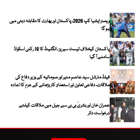
ویمنز ایشیا کپ 2026، پاکستان اور بھارت کا مقابلہ دبئی میں
ہو گا
پاکستان کیخلاف ٹیسٹ سیریز ، انگلینڈ کا 16 رکنی اسکواڈ
سامنے آ گیا
فیلڈ مارشل سید عاصم منیر اور صومالیہ کے وزیر دفاع کی
ملاقات، دفاعی تعاون اور استعدادِ کار بڑھانے کے عزم کا اعادہ
عمران خان اور بشریٰ بی بی سے جیل میں ملاقات کیلئے
درخواست دائر