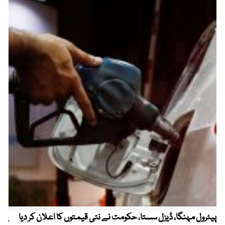
پیٹرول مہنگا، ڈیزل سستا، حکومت نے نئی قیمتوں کا اعلان کر دیا
پنج