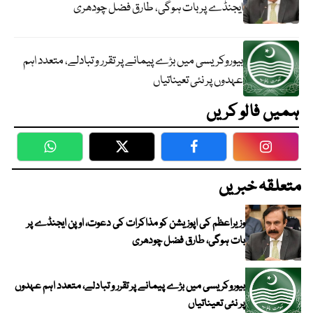
ایجنڈے پر بات ہوگی، طارق فضل چودھری
بیوروکریسی میں بڑے پیمانے پر تقرر و تبادلے، متعدد اہم
عہدوں پر نئی تعیناتیاں
ہمیں فالو کریں
WhatsApp
Twitter
Facebook
Faceboo
متعلقہ خبریں
وزیراعظم کی اپوزیشن کو مذاکرات کی دعوت، اوپن ایجنڈے پر
بات ہوگی، طارق فضل چودھری
بیوروکریسی میں بڑے پیمانے پر تقرر و تبادلے، متعدد اہم عہدوں
پر نئی تعیناتیاں