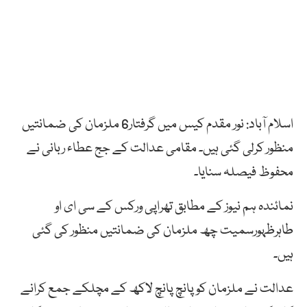
اسلام آباد: نور مقدم کیس میں گرفتار6 ملزمان کی ضمانتیں
منظور کرلی گئی ہیں۔ مقامی عدالت کے جج عطاء ربانی نے
محفوظ فیصلہ سنایا۔
نمائندہ ہم نیوز کے مطابق تھراپی ورکس کے سی ای او
طاہرظہورسمیت چھ ملزمان کی ضمانتیں منظور کی گئی
ہیں۔
عدالت نے ملزمان کو پانچ پانچ لاکھ کے مچلکے جمع کرانے