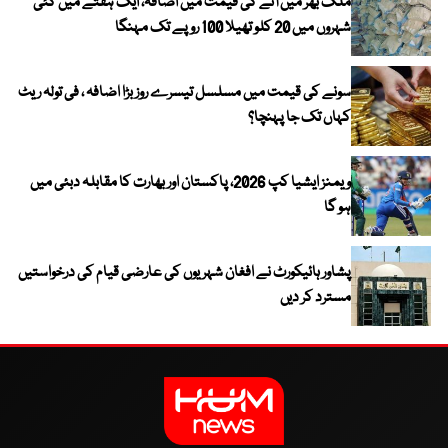
ملک بھر میں آٹے کی قیمت میں اضافہ، ایک ہفتے میں کئی
شہروں میں 20 کلو تھیلا 100 روپے تک مہنگا
سونے کی قیمت میں مسلسل تیسرے روز بڑا اضافہ ، فی تولہ ریٹ
کہاں تک جا پہنچا؟
ویمنز ایشیا کپ 2026، پاکستان اور بھارت کا مقابلہ دبئی میں
ہو گا
پشاور ہائیکورٹ نے افغان شہریوں کی عارضی قیام کی درخواستیں
مسترد کر دیں