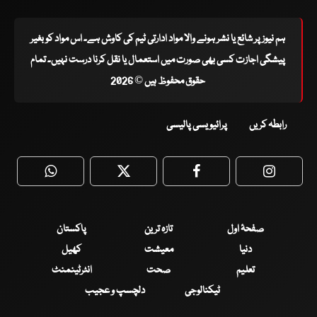
ہم نیوز پر شائع یا نشر ہونے والا مواد ادارتی ٹیم کی کاوش ہے۔ اس مواد کو بغیر
پیشگی اجازت کسی بھی صورت میں استعمال یا نقل کرنا درست نہیں۔ تمام
حقوق محفوظ ہیں © 2026
رابطہ کریں
پرائیویسی پالیسی
WhatsApp
Twitter
Facebook
Faceboo
صفحۂ اول
تازہ ترین
پاکستان
دنیا
معیشت
کھیل
تعلیم
صحت
انٹرٹینمنٹ
ٹیکنالوجی
دلچسپ و عجیب