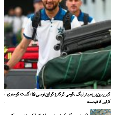
کیریبین پریمیئر لیگ ، قومی کرکٹرز کو این او سی 19 اگست کو جاری
آز
کرنے کا فیصلہ
چھی