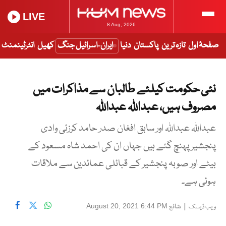
LIVE
8 Aug, 2026
صفحۂ اول
تازہ ترین
پاکستان
دنیا
ایران-اسرائیل جنگ
کھیل
انٹرٹینمنٹ
نئی حکومت کیلئے طالبان سے مذاکرات میں
مصروف ہیں، عبداللہ عبداللہ
عبداللہ عبداللہ اور سابق افغان صدر حامد کرزئی وادی
پنجشیر پہنچ گئے ہیں جہاں ان کی احمد شاہ مسعود کے
بیٹے اور صوبہ پنجشیر کے قبائلی عمائدین سے ملاقات
ہوئی ہے۔
|
شائع
August 20, 2021 6:44 PM
ویب ڈیسک