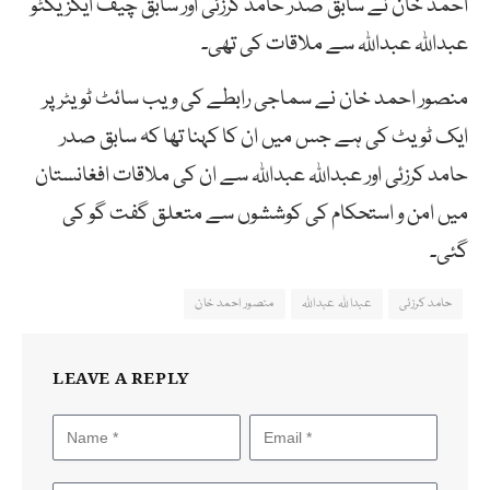
احمد خان نے سابق صدر حامد کرزئی اور سابق چیف ایگزیکٹو
عبداللہ عبداللہ سے ملاقات کی تھی۔
منصور احمد خان نے سماجی رابطے کی ویب سائٹ ٹویٹر پر
ایک ٹویٹ کی ہے جس میں ان کا کہنا تھا کہ سابق صدر
حامد کرزئی اور عبداللہ عبداللہ سے ان کی ملاقات افغانستان
میں امن و استحکام کی کوششوں سے متعلق گفت گو کی
گئی۔
حامد کرزئی
عبداللہ عبداللہ
منصور احمد خان
LEAVE A REPLY