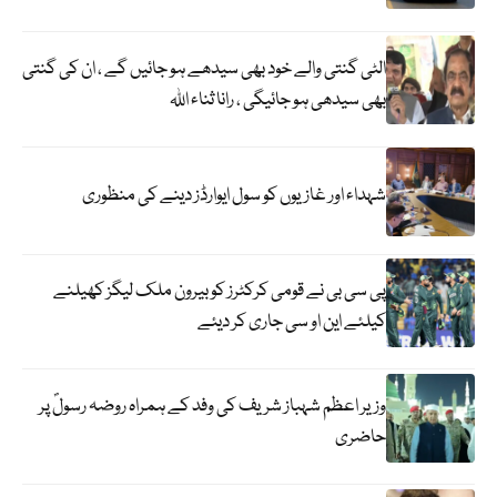
الٹی گنتی والے خود بھی سیدھے ہو جائیں گے ، ان کی گنتی
بھی سیدھی ہو جائیگی ، رانا ثناء اللہ
شہداء اور غازیوں کو سول ایوارڈز دینے کی منظوری
پی سی بی نے قومی کرکٹرز کو بیرون ملک لیگز کھیلنے
کیلئے این او سی جاری کر دیئے
وزیر اعظم شہباز شریف کی وفد کے ہمراہ روضہ رسولؐ پر
حاضری