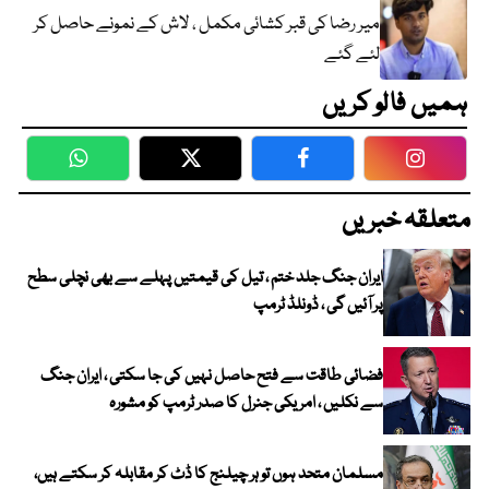
میر رضا کی قبر کشائی مکمل ، لاش کے نمونے حاصل کر
لئے گئے
ہمیں فالو کریں
WhatsApp
Twitter
Facebook
Faceboo
متعلقہ خبریں
ایران جنگ جلد ختم ، تیل کی قیمتیں پہلے سے بھی نچلی سطح
پر آئیں گی ، ڈونلڈ ٹرمپ
فضائی طاقت سے فتح حاصل نہیں کی جا سکتی ، ایران جنگ
سے نکلیں ، امریکی جنرل کا صدر ٹرمپ کو مشورہ
مسلمان متحد ہوں تو ہر چیلنج کا ڈٹ کر مقابلہ کر سکتے ہیں،