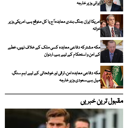
ایرانی وزیر خارجہ
امریکا ایران جنگ بندی معاہدہ آج یا کل متوقع ہے، امریکی وزیر
خزانہ
مکہ مشترکہ دفاعی معاہدہ کسی ملک کے خلاف نہیں، خطے
کے امن و استحکام کے لیے ہے، اردوان
مکہ دفاعی معاہدہ امن، ترقی اور خوشحالی کے لیے اہم سنگِ
میل ہے،سعودی وزیر خارجہ
مقبول ترین خبریں