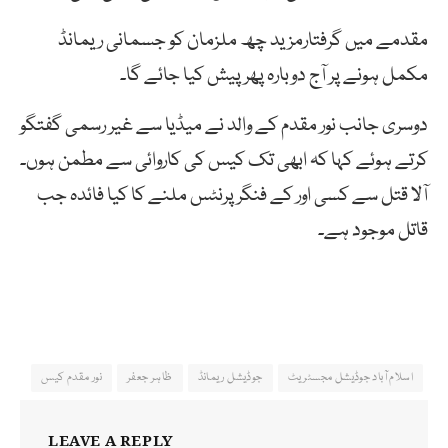
مقدمے میں گرفتارمزید چھ ملزمان کو جسمانی ریمانڈ
مکمل ہونے پر آج دوبارہ پھر پیش کیا جائے گا۔
دوسری جانب نور مقدم کے والد نے میڈیا سے غیر رسمی گفتگو
کرتے ہوئے کہا کہ ابھی تک کیس کی کاروائی سے مطمن ہوں۔
آلا قتل سے کسی اور کے فنگر پرنٹس ملنے کا کیا فائدہ جب
قاتل موجود ہے۔
اسلام آباد جوڈیشل مجسٹریٹ
جوڈیشل ریمانڈ
ظاہر جعفر
نور مقدم کیس
LEAVE A REPLY