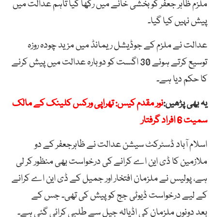
ملزم ظاہر جعفر کو بخشی خانے میں رکھا گیا تاہم عدالت میں
پیش نہیں کیا گیا۔
عدالت نے ملزم کے جوڈیشل ریمانڈ میں مزید چودہ روزہ
توسیع کرتے ہوئے 30 اگست کو دوبارہ عدالت میں پیش کرنے
کا حکم دیا ہے۔
یہ بھی پڑھیں:
نور مقدم کیس: تھراپی ورکس کلینک کے مالک
سمیت 6 افراد گرفتار
اسلام آباد ڈسٹرکٹ سیشن عدالت نے ظاہرجعفر کے دو
ملازمین کا ڈی این اے کرانے کی درخواست بھی منظور کر لی
ہے، پولیس نے ملزمان افتخار اور جمیل کے ڈی این اے کرانے
کے لیے درخواست ڈیوٹی جج کو پیش کی تھی۔ جس کے
بعد دونوں ملزمان کی اڈیالہ جیل سے طلبی کرائی گئی ہے۔