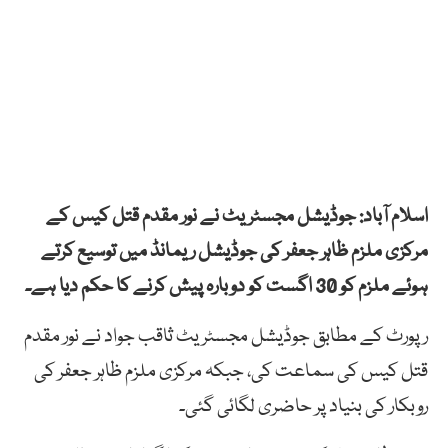
اسلام آباد: جوڈیشل مجسٹریٹ نے نور مقدم قتل کیس کے
مرکزی ملزم ظاہر جعفر کی جوڈیشل ریمانڈ میں توسیع کرتے
ہوئے ملزم کو 30 اگست کو دوبارہ پیش کرنے کا حکم دیا ہے۔
رپورٹ کے مطابق جوڈیشل مجسٹریٹ ثاقب جواد نے نور مقدم
قتل کیس کی سماعت کی، جبکہ مرکزی ملزم ظاہر جعفر کی
روبکار کی بنیاد پر حاضری لگائی گئی۔