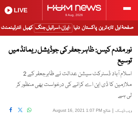
LIVE
9 Aug, 2026
صفحۂ اول
تازہ ترین
پاکستان
دنیا
ایران-اسرائیل جنگ
کھیل
انٹرٹینمنٹ
نور مقدم کیس: ظاہر جعفر کی جوڈیشل ریمانڈ میں
توسیع
اسلام آباد ڈسٹرکٹ سیشن عدالت نے ظاہرجعفر کے 2
ملازمین کا ڈی این اے کرانے کی درخواست بھی منظور کر
لی ہے
|
شائع
August 16, 2021 1:07 PM
ویب ڈیسک