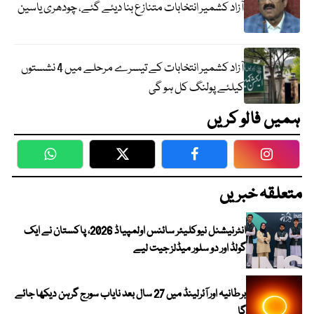
آزاد کشمیر انتخابات متنازع بنا دیئے گئے، چودھری یاسین
آزاد کشمیر انتخابات کے تیسرے مرحلے میں 4 نشستوں
کیلئے پولنگ کل ہو گی
ہمیں فالو کریں
WhatsApp
Twitter
Facebook
Faceboo
متعلقہ خبریں
انٹرنیشنل نیوکلیئر سائنس اولمپیاڈ 2026، پاکستان نے ایک
گولڈ اور دو سلور میڈلز جیت لیے
برطانیہ اور آئرلینڈ میں 27 سال بعد نایاب سورج گرہن دیکھا جائے
گا