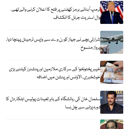
ٹرمپ آبنائے ہرمز کھلنے پر فتح کا اعلان کرنے والے تھے،
وال اسٹریٹ جرنل کا انکشاف
شرارتی بچے نے جہاز کو رن وے سے واپس ٹرمینل پہنچا دیا،
پرواز منسوخ
خیبرپختونخوا کے سرکاری ملازمین اور پنشنرز کیلئے بڑی
خوشخبری، الاؤنس اور پنشن میں اضافہ
سلمان خان کی رہائشگاہ کے باہر تعینات پولیس اہلکار دل کا
دورہ پڑنے سے چل بسا