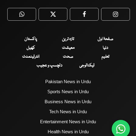
WhatsApp
Twitter
Facebook
Faceboo
صفحۂ اول
تازہ ترین
پاکستان
دنیا
معیشت
کھیل
تعلیم
صحت
انٹرٹینمنٹ
ٹیکنالوجی
دلچسپ و عجیب
Pakistan News in Urdu
Sports News in Urdu
Business News in Urdu
Tech News in Urdu
Entertainment News in Urdu
Health News in Urdu