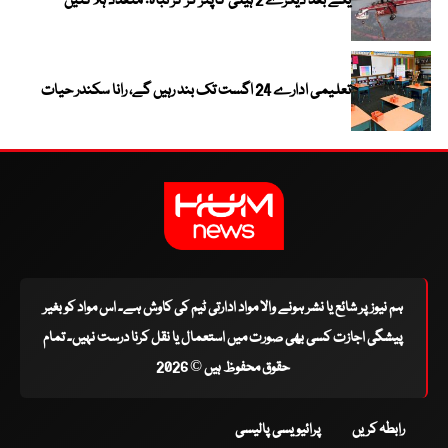
یکے بعد دیگرے 2 ہیلی کاپٹر گر کر تباہ؛ متعدد ہلاکتیں
تعلیمی ادارے 24 اگست تک بند رہیں گے، رانا سکندر حیات
ہم نیوز پر شائع یا نشر ہونے والا مواد ادارتی ٹیم کی کاوش ہے۔ اس مواد کو بغیر
پیشگی اجازت کسی بھی صورت میں استعمال یا نقل کرنا درست نہیں۔ تمام
حقوق محفوظ ہیں © 2026
رابطہ کریں
پرائیویسی پالیسی