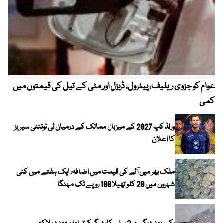
عوام کو جزوی ریلیف، پیٹرول، ڈیزل اور مٹی کے تیل کی قیمتوں میں
4 روز میں سونے کی قیمت میں بڑا اضافہ
کمی
ورلڈ کپ 2027 کے میزبان ممالک کے درمیان ٹی ٹوئنٹی سیریز
کا اعلان
ملک بھر میں آٹے کی قیمت میں اضافہ، ایک ہفتے میں کئی
شہروں میں 20 کلو تھیلا 100 روپے تک مہنگا