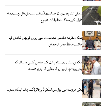
سڈنی ایئرپورٹ پر 2 طیارے ٹکرانے سے بال بال بچے، ذمہ
داران کے خلاف تحقیقات شروع
مکہ مکرمہ دفاعی معاہدے میں ایران کو بھی شامل کیا
جائے، حافظ نعیم الرحمان
مکمل سفری دستاویزات کے حامل کسی مسافر کو
ایئرپورٹ پر نہیں روکا جائے گا، وزیر داخلہ
لکی مروت میں پولیس اسکواڈ پر فائرنگ، ایک اہلکار شہید