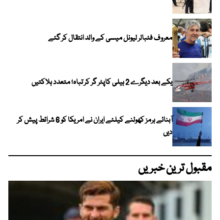
معروف فٹبالر لیونل میسی کے والد انتقال کر گئے
یکے بعد دیگرے 2 ہیلی کاپٹر گر کر تباہ؛ متعدد ہلاکتیں
آبنائے ہرمز کھولنے کیلئے ایران نے امریکا کو 6 شرائط پیش کر
دیں
مقبول ترین خبریں