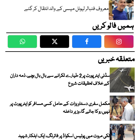
معروف فٹبالر لیونل میسی کے والد انتقال کر گئے
ہمیں فالو کریں
WhatsApp
Twitter
Facebook
Faceboo
متعلقہ خبریں
سڈنی ایئرپورٹ پر 2 طیارے ٹکرانے سے بال بال بچے، ذمہ داران
کے خلاف تحقیقات شروع
مکمل سفری دستاویزات کے حامل کسی مسافر کو ایئرپورٹ پر
نہیں روکا جائے گا، وزیر داخلہ
لکی مروت میں پولیس اسکواڈ پر فائرنگ، ایک اہلکار شہید