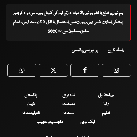
ہم نیوز پر شائع یا نشر ہونے والا مواد ادارتی ٹیم کی کاوش ہے۔ اس مواد کو بغیر
پیشگی اجازت کسی بھی صورت میں استعمال یا نقل کرنا درست نہیں۔ تمام
حقوق محفوظ ہیں © 2026
رابطہ کریں
پرائیویسی پالیسی
WhatsApp
Twitter
Facebook
Faceboo
صفحۂ اول
تازہ ترین
پاکستان
دنیا
معیشت
کھیل
تعلیم
صحت
انٹرٹینمنٹ
ٹیکنالوجی
دلچسپ و عجیب