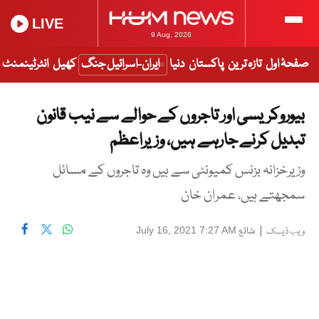
LIVE
9 Aug, 2026
صفحۂ اول
تازہ ترین
پاکستان
دنیا
ایران-اسرائیل جنگ
کھیل
انٹرٹینمنٹ
بیوروکریسی اور تاجروں کے حوالے سے نیب قانون
تبدیل کرنے جارہے ہیں، وزیراعظم
وزیرخزانہ بزنس کمیونٹی سے ہیں وہ تاجروں کے مسائل
سمجھتے ہیں، عمران خان
|
شائع
July 16, 2021 7:27 AM
ویب ڈیسک