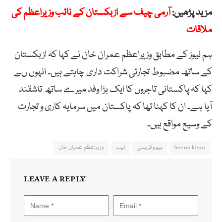
مزید پڑھیں:
آرمی چیف سے ازبکستان کے نائب وزیراعظم کی
ملاقات
ہم نیوز کے مطابق وزیراعظم عمران خان نے کہا کہ ازبکستان
کے ساتھ مضبوط تجارتی شراکت داری چاہتے ہیں۔ انہوں ںے
کہا کہ پاکستانی تاجروں کا ایک بڑا وفد میرے ساتھ تاشقند
آیا ہے۔ ان کا کہنا تھا کہ پاکستان میں سرمایہ کاری و تجارت
کے وسیع مواقع ہیں۔
Imran khan
بیوروکریسی
نیب
وزیراعظم عمران خان
LEAVE A REPLY