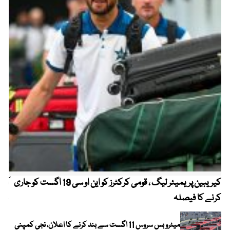
کیریبین پریمیئر لیگ ، قومی کرکٹرز کو این او سی 19 اگست کو جاری
آز
کرنے کا فیصلہ
چھی
میٹرو بس سروس 11 اگست سے بند کرنے کا اعلان، نجی کمپنی