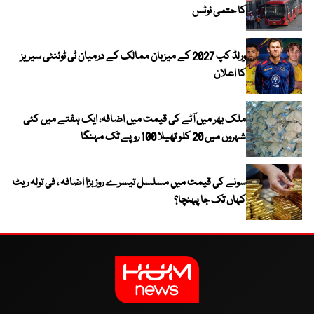
کا حتمی نوٹس
ورلڈ کپ 2027 کے میزبان ممالک کے درمیان ٹی ٹوئنٹی سیریز
کا اعلان
ملک بھر میں آٹے کی قیمت میں اضافہ، ایک ہفتے میں کئی
شہروں میں 20 کلو تھیلا 100 روپے تک مہنگا
سونے کی قیمت میں مسلسل تیسرے روز بڑا اضافہ ، فی تولہ ریٹ
کہاں تک جا پہنچا؟