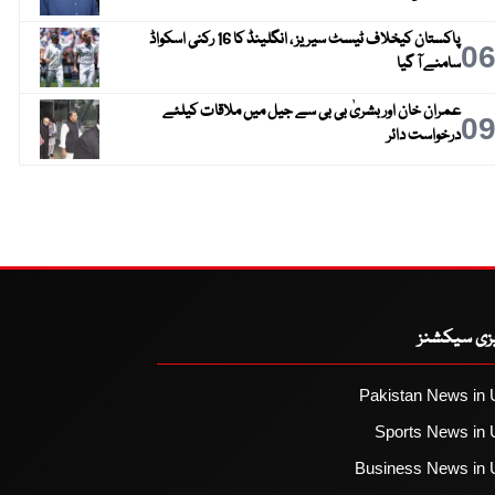
پاکستان کیخلاف ٹیسٹ سیریز ، انگلینڈ کا 16 رکنی اسکواڈ
0
سامنے آ گیا
عمران خان اور بشریٰ بی بی سے جیل میں ملاقات کیلئے
0
درخواست دائر
یزی سیکشنز
Pakistan News in 
Sports News in 
Business News in 