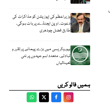
وزیراعظم کی اپوزیشن کو مذاکرات کی
دعوت، اوپن ایجنڈے پر بات ہوگی،
طارق فضل چودھری
بیوروکریسی میں بڑے پیمانے پر تقرر و
تبادلے، متعدد اہم عہدوں پر نئی
تعیناتیاں
ہمیں فالو کریں
WhatsApp
Twitter
Facebook
Facebook