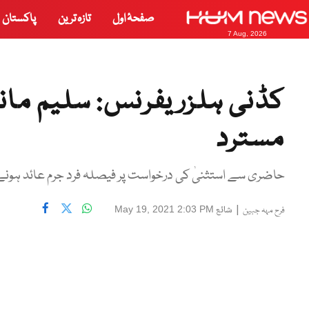
صفحۂ اول
تازہ ترین
پاکستان
7 Aug, 2026
کڈنی ہلزریفرنس: سلیم مان
مسترد
حاضری سے استثنیٰ کی درخواست پر فیصلہ فرد جرم عائد ہونے 
|
شائع
May 19, 2021 2:03 PM
فرح مہہ جبین