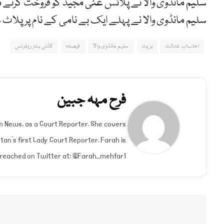
سلیم مانڈوی والا نے پلاٹس غنی مجید کو فروخت کرنے 
سلیم مانڈوی والا نے پہلے ایک بے نامی کے نام پر پلاٹ 
احتساب عدالت
بریت
سلیم مانڈوی والا
فیصلہ
کڈنی ہلز ریفرنس
فرح مہہ جبین
um News, as a Court Reporter. She covers
an's first Lady Court Reporter. Farah is
e reached on Twitter at: @Farah_mehfar1