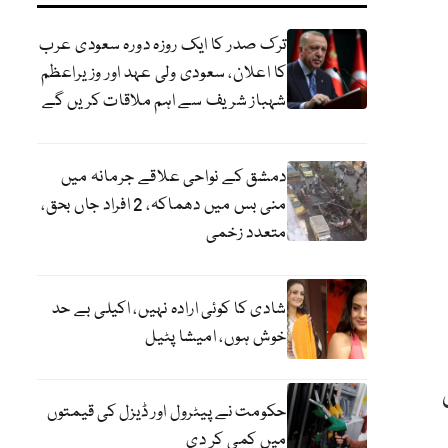
ترک صدر کا ایک روزہ دورہ سعودی عرب
کا اعلان، سعودی ولی عہد اور وزیراعظم
شہباز شریف سے اہم ملاقات کریں گے
دمشق کے نواحی علاقے جرمانہ میں
منی بس میں دھماکہ، 2 افراد جاں بحق،
متعدد زخمی
شادی کا کوئی ارادہ نہیں، اکیلی بے حد
خوش ہوں، امیشا پٹیل
حکومت نے پیٹرول اور ڈیزل کی قیمتوں
میں کمی کر دی