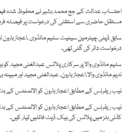
احتساب عدالت کے جج محمد بشیر نے محفوظ شدہ فیصلہ
مستقل حاضری سے استثنیٰ کی درخواست پر فیصلہ فرد ج
سابق ڈپٹی چیئرمین سینیٹ سلیم مانڈوی ،اعجاز ہارون 
درخواست دائر کی گئی تھی۔
سلیم مانڈوی والا پر سرکاری پلاٹس عبدالغنی مجید کو ب
ندیم مانڈوی والا،اعجاز ہارون، عبدالغنی مجید اور مبینہ 
نیب ریفرنس کے مطابق اعجاز ہارون کو الاٹمنٹس کے بد
نیب ریفرنس کے مطابق اعجاز ہارون کو الاٹمنٹس کے بدلے
کڈنی ہلز میں پلاٹس کی بیک ڈیٹ فائلیں تیار کیں۔