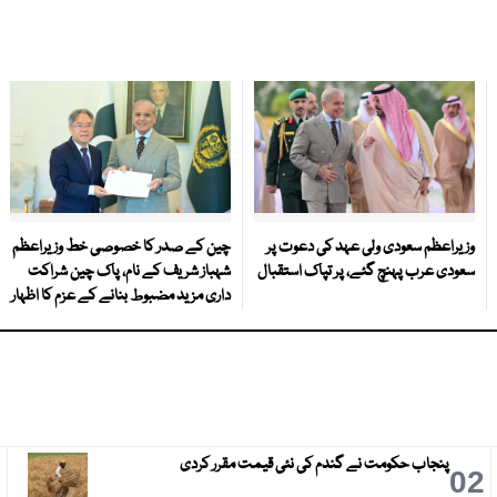
وزیراعظم سعودی ولی عہد کی دعوت پر
چین کے صدر کا خصوصی خط وزیراعظم
سعودی عرب پہنچ گئے، پر تپاک استقبال
شہباز شریف کے نام، پاک چین شراکت
داری مزید مضبوط بنانے کے عزم کا اظہار
پنجاب حکومت نے گندم کی نئی قیمت مقرر کردی
3
02