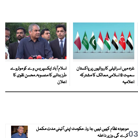
غزہ میں اسرائیلی کارروائیوں پر پاکستان
اسلام آباد ایکسپریس وے کو موٹروے
سمیت 8 اسلامی ممالک کا مشترکہ
طرز بنانے کا منصوبہ، محسن نقوی کا
اعلامیہ
اعلان
موجودہ نظام کہیں نہیں جا رہا، حکومت اپنی آئینی مدت مکمل
0
کرے گی، وزیر داخلہ