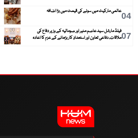
عالمی مارکیٹ میں سونے کی قیمت میں بڑا اضافہ
04
فیلڈ مارشل سید عاصم منیر اور صومالیہ کے وزیر دفاع کی
07
ملاقات، دفاعی تعاون اور استعدادِ کار بڑھانے کے عزم کا اعادہ