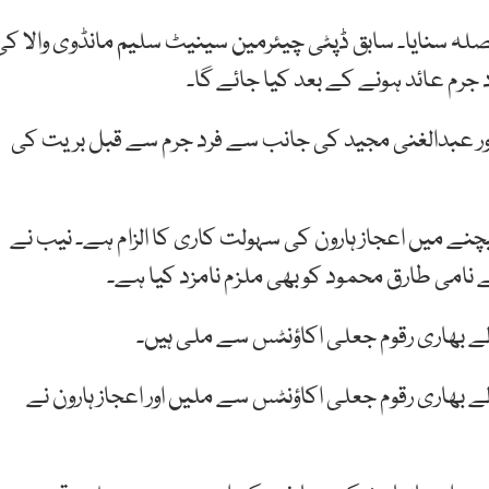
 سنایا۔ سابق ڈپٹی چیئرمین سینیٹ سلیم مانڈوی والا کی
رم عائد ہونے کے بعد کیا جائے گا۔
اور عبدالغنی مجید کی جانب سے فرد جرم سے قبل بریت کی
یچنے میں اعجاز ہارون کی سہولت کاری کا الزام ہے۔ نیب نے
بے نامی طارق محمود کو بھی ملزم نامزد کیا ہے۔
لے بھاری رقوم جعلی اکاؤنٹس سے ملی ہیں۔
 بھاری رقوم جعلی اکاؤنٹس سے ملیں اور اعجاز ہارون نے