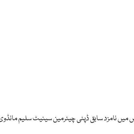
س میں نامزد سابق ڈپٹی چیئرمین سینیٹ سلیم مانڈوی