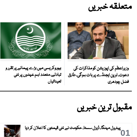
متعلقہ خبریں
بیوروکریسی میں بڑے پیمانے پر تقرر و
وزیراعظم کی اپوزیشن کو مذاکرات کی
تبادلے، متعدد اہم عہدوں پر نئی
دعوت، اوپن ایجنڈے پر بات ہوگی، طارق
تعیناتیاں
فضل چودھری
مقبول ترین خبریں
پیٹرول مہنگا، ڈیزل سستا، حکومت نے نئی قیمتوں کا اعلان کر دیا
01