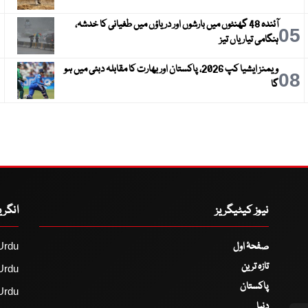
آئندہ 48 گھنٹوں میں بارشوں اور دریاؤں میں طغیانی کا خدشہ،
6
05
ہنگامی تیاریاں تیز
ویمنز ایشیا کپ 2026، پاکستان اور بھارت کا مقابلہ دبئی میں ہو
9
08
گا
نیوز کیٹیگریز
انگر
صفحۂ اول
Urdu
تازہ ترین
Urdu
پاکستان
Urdu
دنیا