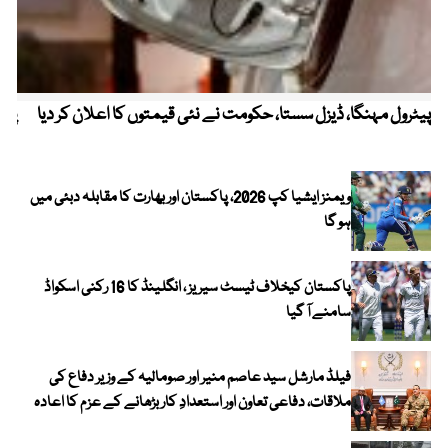
پیٹرول مہنگا، ڈیزل سستا، حکومت نے نئی قیمتوں کا اعلان کر دیا
پنج
ویمنز ایشیا کپ 2026، پاکستان اور بھارت کا مقابلہ دبئی میں
ہو گا
پاکستان کیخلاف ٹیسٹ سیریز ، انگلینڈ کا 16 رکنی اسکواڈ
سامنے آ گیا
فیلڈ مارشل سید عاصم منیر اور صومالیہ کے وزیر دفاع کی
ملاقات، دفاعی تعاون اور استعدادِ کار بڑھانے کے عزم کا اعادہ