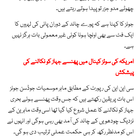
چھوٹے مدو جزر تو پیدا ہوتے رہتے ہیں۔
جونز کا کہنا ہے کہ پورے چاند کے دوران پانی کی لہروں کا
ایک فٹ سے بھی اونچا ہونا کوئی غیر معمولی بات ہرگز نہیں
ہے۔
امریکہ کی سوئز کینال میں پھنسے جہاز کو نکالنے کی
پیشکش
سی این این کی رپورٹ کے مطابق ماہر موسمیات جوڈسن جونز
اس بات پر یقین رکھتے ہیں کہ جس وقت پھنسے ہوئے بحری
جہاز کو نکالنے کا عمل شروع کیا گیا تھا اسی وقت ماہرین کے
نزدیگ چودھویں کے چاند کی آمد بھی رہی ہوگی اور انہوں نے
اس کو مدنظر رکھ کر ہی حکمت عملی ترتیب دی ہو گی۔