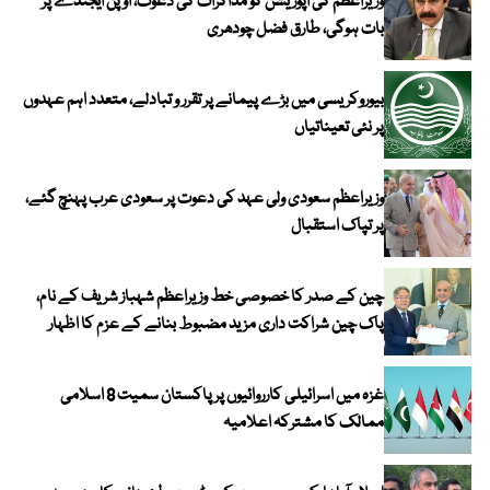
وزیراعظم کی اپوزیشن کو مذاکرات کی دعوت، اوپن ایجنڈے پر
بات ہوگی، طارق فضل چودھری
بیوروکریسی میں بڑے پیمانے پر تقرر و تبادلے، متعدد اہم عہدوں
پر نئی تعیناتیاں
وزیراعظم سعودی ولی عہد کی دعوت پر سعودی عرب پہنچ گئے،
پر تپاک استقبال
چین کے صدر کا خصوصی خط وزیراعظم شہباز شریف کے نام،
پاک چین شراکت داری مزید مضبوط بنانے کے عزم کا اظہار
غزہ میں اسرائیلی کارروائیوں پر پاکستان سمیت 8 اسلامی
ممالک کا مشترکہ اعلامیہ