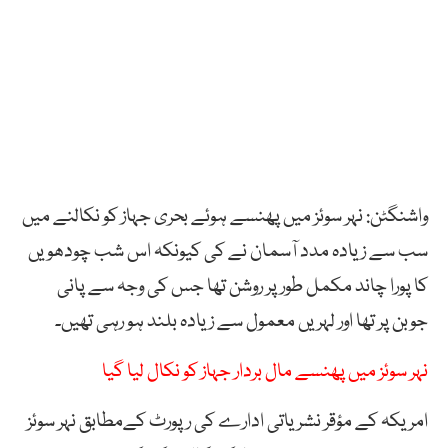
واشنگٹن: نہر سوئز میں پھنسے ہوئے بحری جہاز کو نکالنے میں
سب سے زیادہ مدد آسمان نے کی کیونکہ اس شب چودھویں
کا پورا چاند مکمل طور پر روشن تھا جس کی وجہ سے پانی
جوبن پر تھا اور لہریں معمول سے زیادہ بلند ہو رہی تھیں۔
نہر سوئز میں پھنسے مال بردار جہاز کو نکال لیا گیا
امریکہ کے مؤقر نشریاتی ادارے کی رپورٹ کےمطابق نہر سوئز