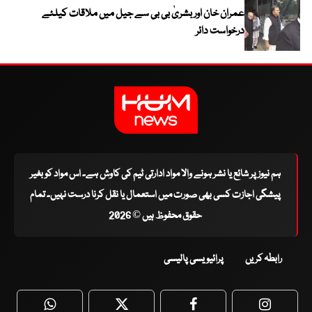
عمران خان اور بشریٰ بی بی سے جیل میں ملاقات کیلئے
درخواست دائر
ہم نیوز پر شائع یا نشر ہونے والا مواد ادارتی ٹیم کی کاوش ہے۔ اس مواد کو بغیر
پیشگی اجازت کسی بھی صورت میں استعمال یا نقل کرنا درست نہیں۔ تمام
حقوق محفوظ ہیں © 2026
رابطہ کریں
پرائیویسی پالیسی