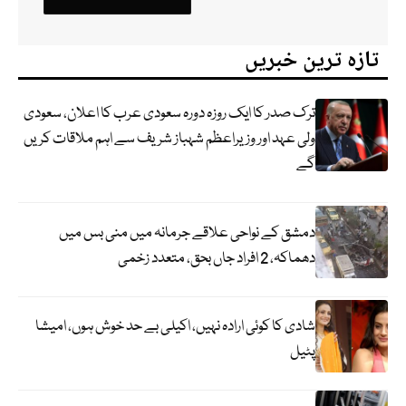
تازہ ترین خبریں
ترک صدر کا ایک روزہ دورہ سعودی عرب کا اعلان، سعودی
ولی عہد اور وزیراعظم شہباز شریف سے اہم ملاقات کریں
گے
دمشق کے نواحی علاقے جرمانہ میں منی بس میں
دھماکہ، 2 افراد جاں بحق، متعدد زخمی
شادی کا کوئی ارادہ نہیں، اکیلی بے حد خوش ہوں، امیشا
پٹیل