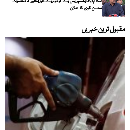
اسلام آباد ایکسپریس وے کو موٹروے طرز بنانے کا منصوبہ،
محسن نقوی کا اعلان
مقبول ترین خبریں