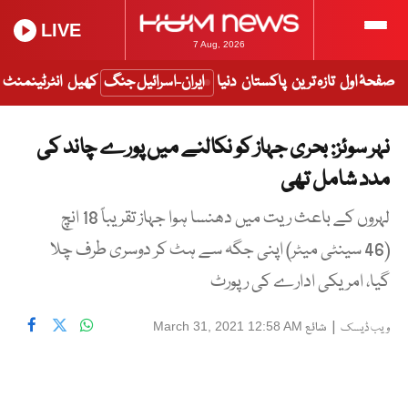
LIVE
7 Aug, 2026
صفحۂ اول
تازہ ترین
پاکستان
دنیا
ایران-اسرائیل جنگ
کھیل
انٹرٹینمنٹ
نہر سوئز: بحری جہاز کو نکالنے میں پورے چاند کی
مدد شامل تھی
لہروں کے باعث ریت میں دھنسا ہوا جہاز تقریباً 18 انچ
(46 سینٹی میٹر) اپنی جگہ سے ہٹ کر دوسری طرف چلا
گیا، امریکی ادارے کی رپورٹ
|
شائع
March 31, 2021 12:58 AM
ویب ڈیسک