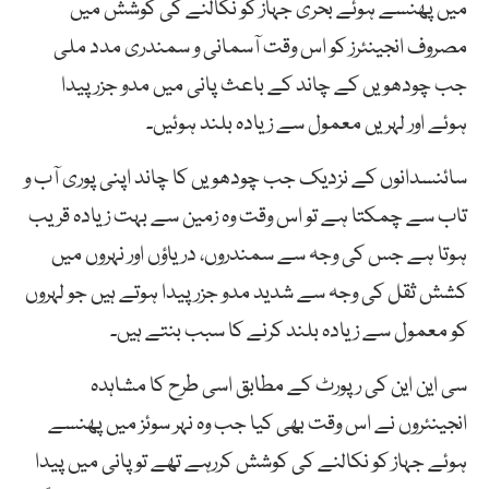
میں پھنسے ہوئے بحری جہاز کو نکالنے کی کوشش میں
مصروف انجینئرز کو اس وقت آسمانی و سمندری مدد ملی
جب چودھویں کے چاند کے باعث پانی میں مدو جزر پیدا
ہوئے اور لہریں معمول سے زیادہ بلند ہوئیں۔
سائنسدانوں کے نزدیک جب چودھویں کا چاند اپنی پوری آب و
تاب سے چمکتا ہے تو اس وقت وہ زمین سے بہت زیادہ قریب
ہوتا ہے جس کی وجہ سے سمندروں، دریاؤں اور نہروں میں
کشش ثقل کی وجہ سے شدید مدو جزر پیدا ہوتے ہیں جو لہروں
کو معمول سے زیادہ بلند کرنے کا سبب بنتے ہیں۔
سی این این کی رپورٹ کے مطابق اسی طرح کا مشاہدہ
انجینئروں نے اس وقت بھی کیا جب وہ نہر سوئز میں پھنسے
ہوئے جہاز کو نکالنے کی کوشش کررہے تھے تو پانی میں پیدا