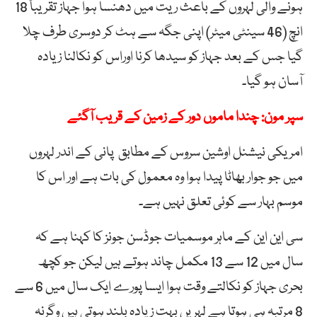
ہونے والی لہروں کے باعث ریت میں دھنسا ہوا جہاز تقریباً 18
انچ (46 سینٹی میٹر) اپنی جگہ سے ہٹ کر دوسری طرف چلا
گیا جس کے بعد جہاز کو سیدھا کرنا اوراس کو نکالنا زیادہ
آسان ہو گیا۔
سپر مون: چندا ماموں دور کے زمین کے قریب آگئے
امریکی نیشنل اوشین سروس کے مطابق پانی کے اندر لہروں
میں جو جوار بھاٹا پیدا ہوا وہ معمول کی بات ہے اور اس کا
موسم بہار سے کوئی تعلق نہیں ہے۔
سی این این کے ماہر موسمیات جوڈسن جونز کا کہنا ہے کہ
سال میں 12 سے 13 مکمل چاند ہوتے ہیں لیکن جو کچھ
بحری جہاز کو نکالتے وقت ہوا ایسا پورے ایک سال میں 6 سے
8 مرتبہ ہی ہوتا ہے لہریں بہت زیادہ بلند ہوتی ہیں وگرنہ