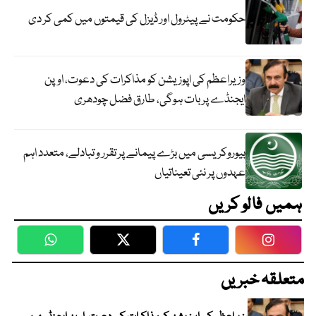
حکومت نے پیٹرول اور ڈیزل کی قیمتوں میں کمی کر دی
وزیراعظم کی اپوزیشن کو مذاکرات کی دعوت، اوپن
ایجنڈے پر بات ہوگی، طارق فضل چودھری
بیوروکریسی میں بڑے پیمانے پر تقرر و تبادلے، متعدد اہم
عہدوں پر نئی تعیناتیاں
ہمیں فالو کریں
WhatsApp
Twitter
Facebook
Faceboo
متعلقہ خبریں