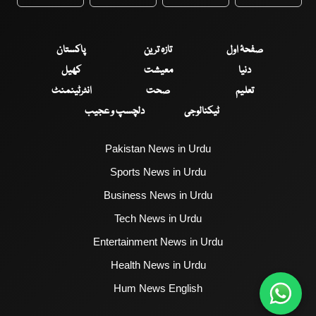
WhatsApp
Twitter
Facebook
Faceboo
صفحۂ اول
تازہ ترین
پاکستان
دنیا
معیشت
کھیل
تعلیم
صحت
انٹرٹینمنٹ
ٹیکنالوجی
دلچسپ و عجیب
Pakistan News in Urdu
Sports News in Urdu
Business News in Urdu
Tech News in Urdu
Entertainment News in Urdu
Health News in Urdu
Hum News English