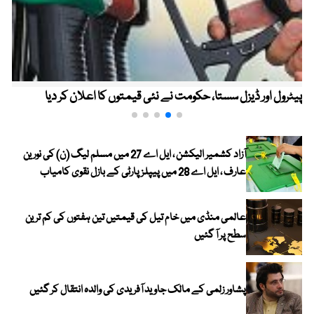
پیٹرول اور ڈیزل سستا، حکومت نے نئی قیمتوں کا اعلان کر دیا
آزاد کشمیر الیکشن ، ایل اے 27 میں مسلم لیگ (ن) کی نورین
عارف ، ایل اے 28 میں پیپلز پارٹی کے بازل نقوی کامیاب
عالمی منڈی میں خام تیل کی قیمتیں تین ہفتوں کی کم ترین
سطح پر آ گئیں
پشاور زلمی کے مالک جاوید آفریدی کی والدہ انتقال کر گئیں