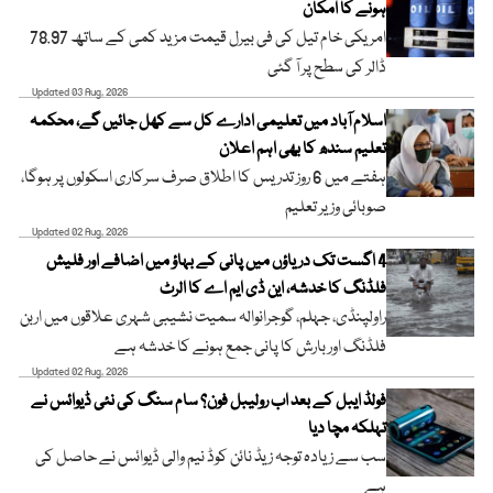
ہونے کا امکان
امریکی خام تیل کی فی بیرل قیمت مزید کمی کے ساتھ 78.97
ڈالر کی سطح پر آ گئی
Updated 03 Aug, 2026
اسلام آباد میں تعلیمی ادارے کل سے کھل جائیں گے، محکمہ
تعلیم سندھ کا بھی اہم اعلان
ہفتے میں 6 روز تدریس کا اطلاق صرف سرکاری اسکولوں پر ہوگا،
صوبائی وزیر تعلیم
Updated 02 Aug, 2026
4 اگست تک دریاؤں میں پانی کے بہاؤ میں اضافے اور فلیش
فلڈنگ کا خدشہ، این ڈی ایم اے کا الرٹ
راولپنڈی، جہلم، گوجرانوالہ سمیت نشیبی شہری علاقوں میں اربن
فلڈنگ اور بارش کا پانی جمع ہونے کا خدشہ ہے
Updated 02 Aug, 2026
فولڈ ایبل کے بعد اب رولیبل فون؟ سام سنگ کی نئی ڈیوائس نے
تہلکہ مچا دیا
سب سے زیادہ توجہ زیڈ نائن کوڈ نیم والی ڈیوائس نے حاصل کی
ہے