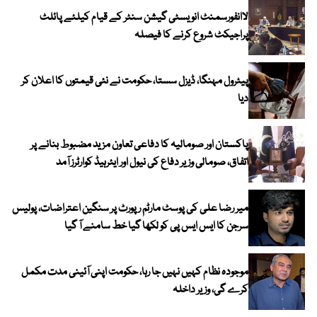
لاانفورسمنٹ انویسٹی گیشن سنٹر کے قیام کیلئے پائلٹ
پراجیکٹ شروع کرنے کا فیصلہ
پیٹرول مہنگا، ڈیزل سستا، حکومت نے نئی قیمتوں کا اعلان کر
دیا
پاکستان اور صومالیہ کا دفاعی تعاون مزید مضبوط بنانے پر
اتفاق، صومالی وزیر دفاع کی نیول اور ایئرہیڈ کوارٹرز آمد
میر رضا علی کی پوسٹ مارٹم رپورٹ پر سنگین اعتراضات، پولیس
سرجن کا ایس ایس پی کو لکھا گیا خط سامنے آ گیا
موجودہ نظام کہیں نہیں جا رہا، حکومت اپنی آئینی مدت مکمل
کرے گی، وزیر داخلہ