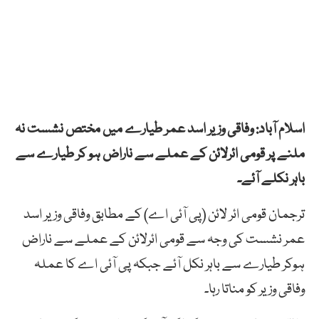
اسلام آباد: وفاقی وزیر اسد عمر طیارے میں مختص نشست نہ
ملنے پر قومی ائرلائن کے عملے سے ناراض ہو کر طیارے سے
باہر نکلے آئے۔
ترجمان قومی ائر لائن (پی آئی اے) کے مطابق وفاقی وزیر اسد
عمر نشست کی وجہ سے قومی ائرلائن کے عملے سے ناراض
ہوکر طیارے سے باہر نکل آئے جبکہ پی آئی اے کا عملہ
وفاقی وزیر کو مناتا رہا۔