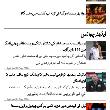
سونا پھر سستا ہوگیا،فی تولہ اب کتنے میں ملے گا؟
ایڈیٹرچوائس
دوسرا ٹیسٹ، ساجد خان کی شاندار بالنگ، ویسٹ انڈیز پہلی اننگز
میں 344 رنز پر آؤٹ
پاکستان کی جانب سے ساجد خان نے 4، محمد علی، علی
عثمان اور عبید شاہ نے دو دو وکٹیں لیں
Updated 03 Aug, 2026
مائیک اسمتھ کو قومی ٹیسٹ ٹیم کا بیٹنگ کوچ بنائے جانے کا
قوی امکان
جنوبی افریقی کرکٹر اس سے قبل ملتان سلطانز کے اسسٹنٹ
کوچ کے طور پر بھی خدمات انجام دے چکے ہیں
Updated 03 Aug, 2026
تیل کی قیمتوں میں مزید کمی ہو گئی، پیٹرول و ڈیزل سستا