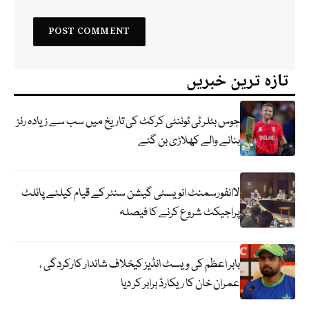
تازہ ترین خبریں
جوس بٹلر ٹی ٹوئنٹی کرکٹ کی تاریخ میں سب سے زیادہ رنز
بنانے والے کھلاڑی بن گئے
لاانفورسمنٹ انویسٹی گیشن سنٹر کے قیام کیلئے پائلٹ
پراجیکٹ شروع کرنے کا فیصلہ
بابر اعظم کی ویسٹ انڈیز کیخلاف شاندار کارکردگی ،
عمران خان کا ریکارڈ برابر کر دیا