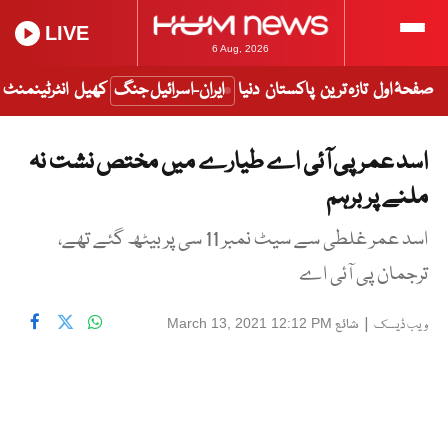
LIVE
6 Aug, 2026
صفحۂ اول
تازہ ترین
پاکستان
دنیا
ایران-اسرائیل جنگ
کھیل
انٹرٹینمنٹ
اسد عمر پی آئی اے طیارے میں مختص نشت نہ
ملنے پر برہم
اسد عمر غلطی سے سیٹ نمبر 11 سی پر بیٹھ گئے تھے،
ترجمان پی آئی اے
|
شائع
March 13, 2021 12:12 PM
ویب ڈیسک