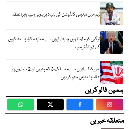
ٹیم میں تبدیلی کنڈیشن کی بنیاد پر ہوتی ہے، بابر اعظم
لوگوں کو مارنا نہیں چاہتا ، ایران سے معاہدہ کرنا پسند کروں
گا ، ڈونلڈ ٹرمپ
امریکا نے ایران سے منسلک 3 کمپنیوں اور 2 طیاروں پر
عائد پابندیاں ختم کر دیں
ہمیں فالو کریں
WhatsApp
Twitter
Facebook
Faceboo
متعلقہ خبریں