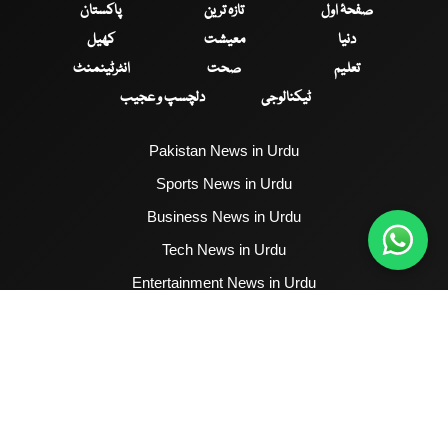
صفحۂ اول
تازہ ترین
پاکستان
دنیا
معیشت
کھیل
تعلیم
صحت
انٹرٹینمنٹ
ٹیکنالوجی
دلچسپ و عجیب
Pakistan News in Urdu
Sports News in Urdu
Business News in Urdu
Tech News in Urdu
Entertainment News in Urdu
Health News in Urdu
Hum News English