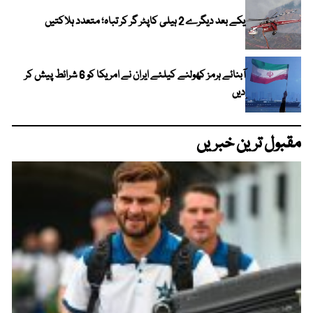
یکے بعد دیگرے 2 ہیلی کاپٹر گر کر تباہ؛ متعدد ہلاکتیں
آبنائے ہرمز کھولنے کیلئے ایران نے امریکا کو 6 شرائط پیش کر
دیں
مقبول ترین خبریں