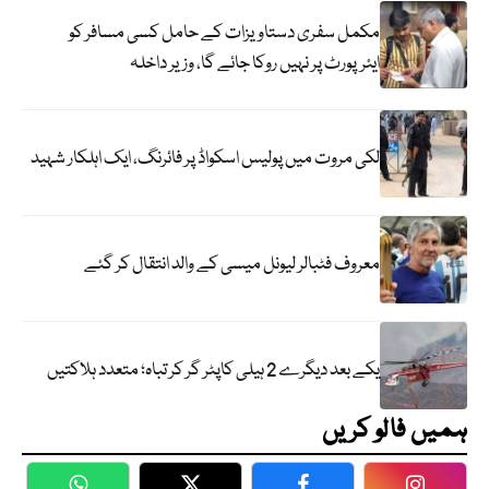
مکمل سفری دستاویزات کے حامل کسی مسافر کو
ایئرپورٹ پر نہیں روکا جائے گا، وزیر داخلہ
لکی مروت میں پولیس اسکواڈ پر فائرنگ، ایک اہلکار شہید
معروف فٹبالر لیونل میسی کے والد انتقال کر گئے
یکے بعد دیگرے 2 ہیلی کاپٹر گر کر تباہ؛ متعدد ہلاکتیں
ہمیں فالو کریں