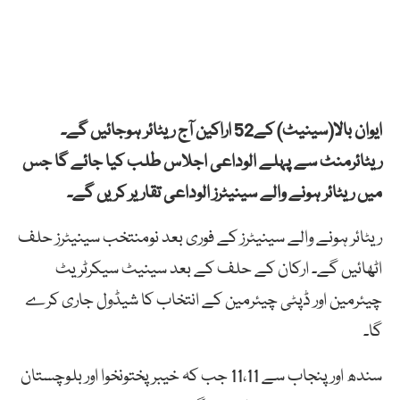
ایوان بالا(سینیٹ) کے52 اراکین آج ریٹائر ہوجائیں گے۔
ریٹائرمنٹ سے پہلے الوداعی اجلاس طلب کیا جائے گا جس
میں ریٹائر ہونے والے سینیٹرز الوداعی تقاریر کریں گے۔
ریٹائر ہونے والے سینیٹرز کے فوری بعد نومنتخب سینیٹرز حلف
اٹھائیں گے۔ ارکان کے حلف کے بعد سینیٹ سیکرٹریٹ
چیئرمین اور ڈپٹی چیئرمین کے انتخاب کا شیڈول جاری کرے
گا۔
سندھ اور پنجاب سے 11،11 جب کہ خیبر پختونخوا اور بلوچستان