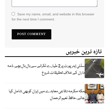
Save my name, email, and website in this browser
for the next time I comment.
تازہ ترین خبریں
سڈنی ایئرپورٹ پر 2 طیارے ٹکرانے سے بال بال بچے، ذمہ
داران کے خلاف تحقیقات شروع
مکہ مکرمہ دفاعی معاہدے میں ایران کو بھی شامل کیا
جائے، حافظ نعیم الرحمان