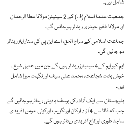
شامل ہیں۔
جمعیت علما اسلام (ف) کے 2 سینیٹرز مولانا عطا الرحمان
اور مولانا غفور حیدری ریٹائر ہو جائیں گے۔
جماعت اسلامی کے سراج الحق، اے این پی کی ستار ایاز ریٹائر
ہو جائیں گی۔
ایم کیو ایم کے4 سینیٹرز ریٹائر ہوں گے جن میں عتیق شیخ ،
خوش بخت شجاعت، محمد علی سیف اور نگہت مرزا شامل
ہیں۔
بلوچستان سے ایک آزاد رکن یوسف بادینی ریٹائر ہو جائیں گے
جب کہ فاٹا سے 4 آزاد ارکان اورنگزیب اورکزئی، مومن آفریدی،
ساجد طوری اور تاج آفریدی ریٹائر ہوں گے۔