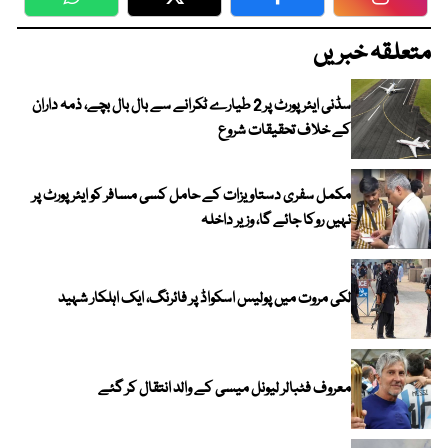
WhatsApp
Twitter
Facebook
Faceboo
متعلقہ خبریں
سڈنی ایئرپورٹ پر 2 طیارے ٹکرانے سے بال بال بچے، ذمہ داران
کے خلاف تحقیقات شروع
مکمل سفری دستاویزات کے حامل کسی مسافر کو ایئرپورٹ پر
نہیں روکا جائے گا، وزیر داخلہ
لکی مروت میں پولیس اسکواڈ پر فائرنگ، ایک اہلکار شہید
معروف فٹبالر لیونل میسی کے والد انتقال کر گئے