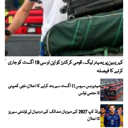
کیریبین پریمیئر لیگ ، قومی کرکٹرز کو این او سی 19 اگست کو جاری
آز
کرنے کا فیصلہ
چھی
میٹرو بس سروس 11 اگست سے بند کرنے کا اعلان، نجی کمپنی
کا حتمی نوٹس
ورلڈ کپ 2027 کے میزبان ممالک کے درمیان ٹی ٹوئنٹی سیریز
کا اعلان