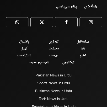
رابطہ کریں
پرائیویسی پالیسی
WhatsApp
Twitter
Facebook
Faceboo
صفحۂ اول
تازہ ترین
پاکستان
دنیا
معیشت
کھیل
تعلیم
صحت
انٹرٹینمنٹ
ٹیکنالوجی
دلچسپ و عجیب
Pakistan News in Urdu
Sports News in Urdu
Business News in Urdu
Tech News in Urdu
Entertainment News in Urdu