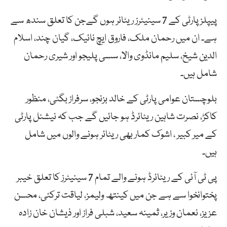
پیپلز پارٹی کے 7 سینیٹرز ریٹائر ہوں گےجن کا تعلق سندھ سے
ہے۔ ان میں رحمان ملک، فاروق ایچ نائیک، گیان چند، اسلام
الدین شیخ، سلیم مانڈوی والا، سسی پلیجو اور شیری رحمان
شامل ہیں۔
بلوچستان عوامی پارٹی کے خالد بزنجو، سرفراز بگٹی، منظور
کاکڑ، نصرت شاہین ریٹائرڈ ہو جائیں گے جب کہ نیشنل پارٹی
کے میر کبیر ، اشوک کمار بھی ریٹائر ہونے والوں میں شامل
ہیں۔
پی ٹی آئی کے ریٹائرڈ ہونے والے تمام 7 سینیٹرز کا تعلق خیبر
پختوانخوا سے ہے جن میں کینتھ ولیمز، لیاقت ترکئی، محسن
عزیز، نعمان وزیر، ثمینہ سعید، شبلی فراز اور ذیشان خان زادہ