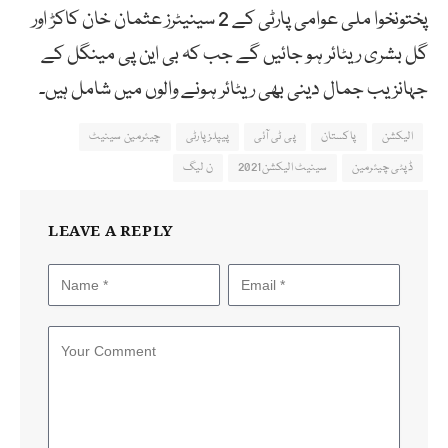
پختونخوا ملی عوامی پارٹی کے 2 سینیٹرز عثمان خان کاکڑ اور
گل بشری ریٹائر ہو جائیں گے جب کہ بی این پی مینگل کے
جہانزیب جمال دینی بھی ریٹائر ہونے والوں میں شامل ہیں۔
الیکشن
پاکستان
پی ٹی آئی
پیپلزپارٹی
چیئرمین سینیٹ
ڈپٹی چیئرمین
سینیٹ الیکشن2021
ن لیگ
LEAVE A REPLY