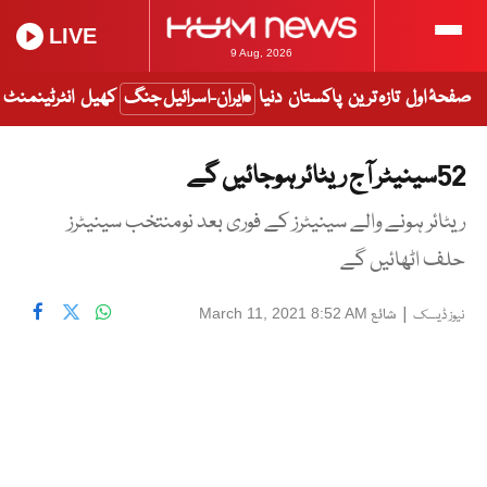
LIVE
9 Aug, 2026
صفحۂ اول
تازہ ترین
پاکستان
دنیا
ایران-اسرائیل جنگ
کھیل
انٹرٹینمنٹ
52سینیٹر آج ریٹائر ہوجائیں گے
ریٹائر ہونے والے سینیٹرز کے فوری بعد نومنتخب سینیٹرز
حلف اٹھائیں گے
|
شائع
March 11, 2021 8:52 AM
نیوز ڈیسک