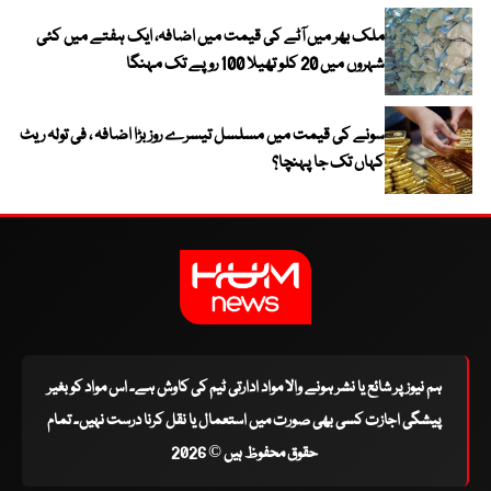
ملک بھر میں آٹے کی قیمت میں اضافہ، ایک ہفتے میں کئی
شہروں میں 20 کلو تھیلا 100 روپے تک مہنگا
سونے کی قیمت میں مسلسل تیسرے روز بڑا اضافہ ، فی تولہ ریٹ
کہاں تک جا پہنچا؟
ہم نیوز پر شائع یا نشر ہونے والا مواد ادارتی ٹیم کی کاوش ہے۔ اس مواد کو بغیر
پیشگی اجازت کسی بھی صورت میں استعمال یا نقل کرنا درست نہیں۔ تمام
حقوق محفوظ ہیں © 2026