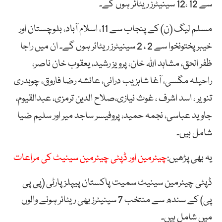
سے 12 ،12 سینیٹرز ریٹائر ہوں گے۔
مسلم لیگ (ن) کے پنجاب سے 11، اسلام آباد، بلوچستان اور
خیبر پختونخوا سے 2 ، 2 سینیٹرز ریٹائر ہوں گے۔ ان میں راجا
ظفر الحق، مشاہد اللہ خان، پرویز رشید، یعقوب خان ناصر،
راحیلہ مگسی، آغا شاہزیب درانی، عائشہ رضا فاروق، چوہدری
تنویر ، اسد اشرف ، غوث نیازی،صلاح الدین ترمزی، عبدالقیوم،
جاوید عباسی، نجمہ حمید، پروفیسر ساجد میر اور سلیم ضیا
شامل ہیں۔
یہ بھی پڑھیں:
چیئرمین اور ڈپٹی چیئرمین سینیٹ کی مراعات
ڈپٹی چیئرمین سینیٹ سمیت پاکستان پیپلز پارٹی (پی پی
پی) کے سندھ سے منتخب 7 سینیٹرز بھی ریٹائر ہونے والوں
میں شامل ہیں۔