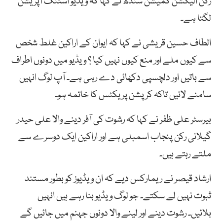
رکن الیکشن کمیشن سندھ نے کہا کہ ویڈیو اسٹنگ آپریشن
لگتا ہے۔
الطاف حسین قریشی نے کہا کہ ایوان کے اراکین غلط شخص
سے کیوں ملے اور منع کیوں نہیں کیا ؟ ویڈیو میں دونوں اطراف
سے باتیں اور دلچسپی دکھائی دے رہی ہے۔ آپ لوگ انہیں
سامنے لائیں تاکہ کرپشن پریکٹس کا خاتمہ ہو۔
بیرسٹر علی ظفر نے کہا کہ رشوت کی آفر دینے والا علی حیدر
گیلانی رکن پنجاب اسمبلی ہے اور اراکین ایک دوسرے سے
ملتے رہتے ہیں۔
ارشاد قیصر نے ریمارکس دیے کہ ان ویڈیوز کو بطور مستند
ثبوت نہیں لے سکتے۔ جو لوگ ویڈیو بنا رہے ہیں انہیں
بلائیں۔ رشوت دینے اور لینے والا دونوں جہنم میں جائیں گے