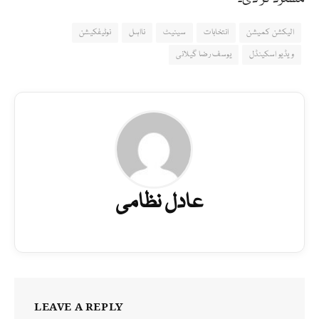
الیکشن کمیشن
انتخابات
سینیٹ
نااہل
نوٹیفکیشن
ویڈیو اسکینڈل
یوسف رضا گیلانی
عادل نظامی
LEAVE A REPLY