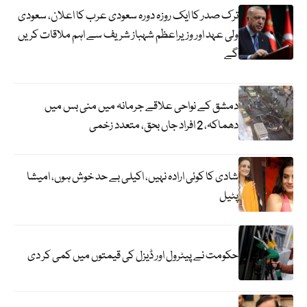
ترک صدر کا ایک روزہ دورہ سعودی عرب کا اعلان، سعودی
ولی عہد اور وزیراعظم شہباز شریف سے اہم ملاقات کریں
گے
دمشق کے نواحی علاقے جرمانہ میں منی بس میں
دھماکہ، 2 افراد جاں بحق، متعدد زخمی
شادی کا کوئی ارادہ نہیں، اکیلی بے حد خوش ہوں، امیشا
پٹیل
حکومت نے پیٹرول اور ڈیزل کی قیمتوں میں کمی کر دی