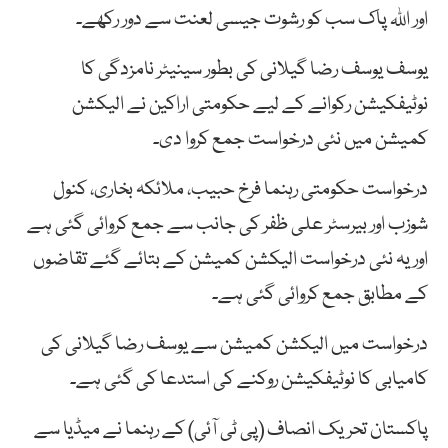
اور اللہ پاک سب کو رشوت جیسی لعنت سے دور رکھے۔
یوسف یوسف رضا گیلانی کی بطور سینیٹر نامزدگی کا
نوٹیفکیشن رکوانے کے لیے حکومتی اراکین نے الیکشن
کمیشن میں نئی درخواست جمع کروا دی۔
درخواست حکومتی رہنما فرخ حبیب، ملائکہ بخاری، کنول
شوزب اور بیرسٹر علی ظفر کی جانب سے جمع کروائی گئی ہے
اور یہ نئی درخواست الیکشن کمیشن کے بتائے گئے تقاضوں
کے مطابق جمع کروائی گئی ہے۔
درخواست میں الیکشن کمیشن سے یوسف رضا گیلانی کی
کامیابی کا نوٹیفکیشن روکنے کی استدعا کی گئی ہے۔
پاکستان تحریک انصاف (پی ٹی آئی) کے رہنما نے میڈیا سے