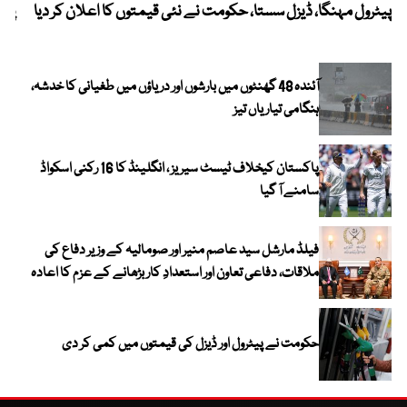
پیٹرول مہنگا، ڈیزل سستا، حکومت نے نئی قیمتوں کا اعلان کر دیا
پنج
آئندہ 48 گھنٹوں میں بارشوں اور دریاؤں میں طغیانی کا خدشہ،
ہنگامی تیاریاں تیز
پاکستان کیخلاف ٹیسٹ سیریز ، انگلینڈ کا 16 رکنی اسکواڈ
سامنے آ گیا
فیلڈ مارشل سید عاصم منیر اور صومالیہ کے وزیر دفاع کی
ملاقات، دفاعی تعاون اور استعدادِ کار بڑھانے کے عزم کا اعادہ
حکومت نے پیٹرول اور ڈیزل کی قیمتوں میں کمی کر دی