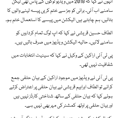
انہوں نے کہا کہ 2018 میں ویڈیو لوگوں کے پاس تھی لیکن
سامنے اب آئی۔ برائی کو جڑ سے ختم کریں پیسہ لینے والوں کا
بتائیں، ہم چاہتے ہیں الیکشن میں پیسے کا استعمال ختم ہو۔
الطاف حسین قریشی نے کہا کہ اپ لوگ تمام کرداروں کو
سامنے لائیں۔ حالیہ الیکشن ویڈیوز میں صرف باتیں ہیں۔
پی ٹی آئی اراکین کے وکیل نے کہا کہ سینیٹ انتخابات میں
شفافیت نہیں تھی۔
پی ٹی آئی نے ویڈیوز میں موجود اراکین کے بیان حلفی جمع
کرائے تو الطاف ابراہیم قریشی نے بیان حلفی پر اعتراض کرتے
ہوئے کہا کہ بیان حلفی کے ساتھ شناختی کارڈز نہیں ہیں
اور بیان حلفی پر اوتھ کمشنر کی مہر بھی نہیں ہے۔