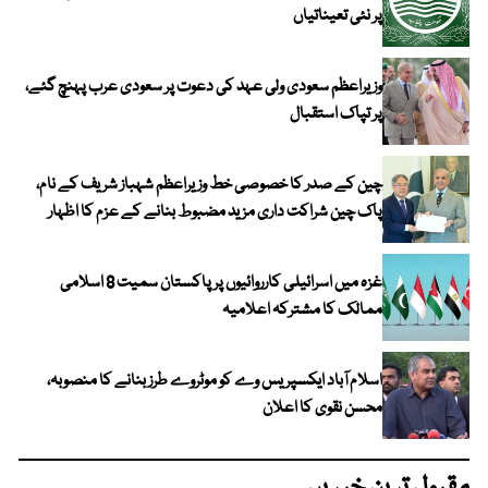
پر نئی تعیناتیاں
وزیراعظم سعودی ولی عہد کی دعوت پر سعودی عرب پہنچ گئے،
پر تپاک استقبال
چین کے صدر کا خصوصی خط وزیراعظم شہباز شریف کے نام،
پاک چین شراکت داری مزید مضبوط بنانے کے عزم کا اظہار
غزہ میں اسرائیلی کارروائیوں پر پاکستان سمیت 8 اسلامی
ممالک کا مشترکہ اعلامیہ
اسلام آباد ایکسپریس وے کو موٹروے طرز بنانے کا منصوبہ،
محسن نقوی کا اعلان