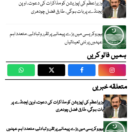
وزیراعظم کی اپوزیشن کو مذاکرات کی دعوت، اوپن
ایجنڈے پر بات ہوگی، طارق فضل چودھری
بیوروکریسی میں بڑے پیمانے پر تقرر و تبادلے، متعدد اہم
عہدوں پر نئی تعیناتیاں
ہمیں فالو کریں
WhatsApp
Twitter
Facebook
Faceboo
متعلقہ خبریں
وزیراعظم کی اپوزیشن کو مذاکرات کی دعوت، اوپن ایجنڈے پر
بات ہوگی، طارق فضل چودھری
بیوروکریسی میں بڑے پیمانے پر تقرر و تبادلے، متعدد اہم عہدوں