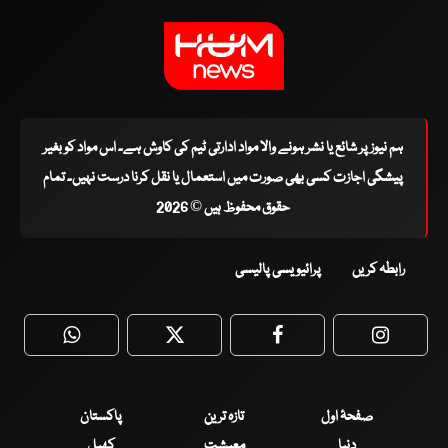
ہم نیوز پر شائع یا نشر ہونے والا مواد ادارتی ٹیم کی کاوش ہے۔ اس مواد کو بغیر
پیشگی اجازت کسی بھی صورت میں استعمال یا نقل کرنا درست نہیں۔ تمام
حقوق محفوظ ہیں © 2026
رابطہ کریں
پرائیویسی پالیسی
WhatsApp
Twitter
Facebook
Faceboo
صفحۂ اول
تازہ ترین
پاکستان
دنیا
معیشت
کھیل