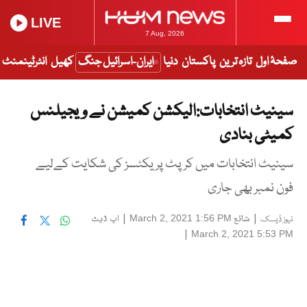
LIVE
7 Aug, 2026
صفحۂ اول
تازہ ترین
پاکستان
دنیا
ایران-اسرائیل جنگ
کھیل
انٹرٹینمنٹ
سینیٹ انتخابات:الیکشن کمیشن نے ویجیلنس
کمیٹی بنادی
سینیٹ انتخابات میں کرپٹ پریکٹسز کی شکایت کےلیے
فون نمبر بھی جاری
|
شائع
|
اپ ڈیٹ
March 2, 2021 1:56 PM
نیوز ڈیسک
|
March 2, 2021 5:53 PM