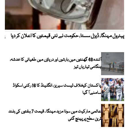
پیٹرول مہنگا، ڈیزل سستا، حکومت نے نئی قیمتوں کا اعلان کر دیا
پنج
آئندہ 48 گھنٹوں میں بارشوں اور دریاؤں میں طغیانی کا خدشہ،
ہنگامی تیاریاں تیز
پاکستان کیخلاف ٹیسٹ سیریز ، انگلینڈ کا 16 رکنی اسکواڈ
سامنے آ گیا
عالمی مارکیٹ میں سونا مزید مہنگا ، قیمت 7 ہفتوں کی بلند
ترین سطح پر پہنچ گئی