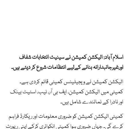
اسلام آباد: الیکشن کمیشن نے سینیٹ انتخابات شفاف
اورغیرجانبدارانہ بنانے کےلیے انتظامات شروع کر دیئے ہیں۔
الیکشن کمیشن نے ویجیلینس کمیٹی قائم کردی ہے۔
کمیٹی میں الیکشن کمیشن، ایف بی آر، نیب، اسٹیٹ بینک
اور نادرا کے نمائندے شامل ہیں۔
کمیٹی الیکشن کمیشن کو ضروری معلومات اور ریکارڈ فراہم
کرے گی۔ جہاں ضروری ہوا کمیٹی انکوائری کرکے اپنی رپورٹ