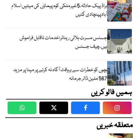
براڈ پیک حادثہ،5غیرملکی کوہ پیماؤں کی میتیں اسلام
آبادپہنچادی گئیں
جسٹس مسرت ہلالی ریٹائر؛خدمات ناقابل فراموش
ہیں،چیف جسٹس
بچوں کو خطرات سے بروقت آگاہ نہ کرنے پر میٹا پر مزید
567 ملین ڈالر جرمانہ
ہمیں فالو کریں
WhatsApp
Twitter
Facebook
Faceboo
متعلقہ خبریں