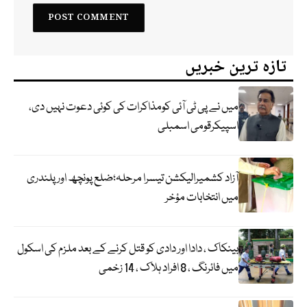
تازہ ترین خبریں
میں نے پی ٹی آئی کومذاکرات کی کوئی دعوت نہیں دی،
اسپیکرقومی اسمبلی
آزاد کشمیرالیکشن تیسرا مرحلہ؛ضلع پونچھ اور پلندری
میں انتخابات مؤخر
بینکاک ، دادا اور دادی کو قتل کرنے کے بعد ملزم کی اسکول
میں فائرنگ ، 8 افراد ہلاک ، 14 زخمی