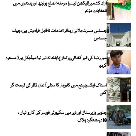
آزاد کشمیرالیکشن تیسرا مرحلہ؛ضلع پونچھ اور پلندری میں
انتخابات مؤخر
جسٹس مسرت ہلالی ریٹائر؛خدمات ناقابل فراموش ہیں،چیف
جسٹس
میر رضا کی قبر کشائی پر تنازع،اہلخانہ نے نیا میڈیکل بورڈ مسترد
کردیا
اسٹاک ایکسچینج میں کاروبار کا منفی آغاز ، ڈالر کی قیمت گر
گئی
جنوبی وزیرستان اور دیر میں سکیورٹی فورسز کی کارروائیاں ،
10دہشتگرد ہلاک