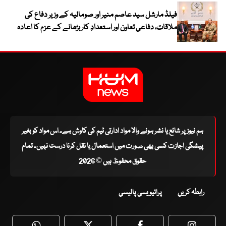
فیلڈ مارشل سید عاصم منیر اور صومالیہ کے وزیر دفاع کی
ملاقات، دفاعی تعاون اور استعدادِ کار بڑھانے کے عزم کا اعادہ
ہم نیوز پر شائع یا نشر ہونے والا مواد ادارتی ٹیم کی کاوش ہے۔ اس مواد کو بغیر
پیشگی اجازت کسی بھی صورت میں استعمال یا نقل کرنا درست نہیں۔ تمام
حقوق محفوظ ہیں © 2026
رابطہ کریں
پرائیویسی پالیسی