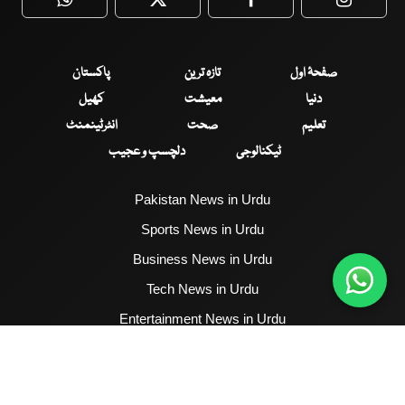
WhatsApp
Twitter
Facebook
Faceboo
صفحۂ اول
تازہ ترین
پاکستان
دنیا
معیشت
کھیل
تعلیم
صحت
انٹرٹینمنٹ
ٹیکنالوجی
دلچسپ و عجیب
Pakistan News in Urdu
Sports News in Urdu
Business News in Urdu
Tech News in Urdu
Entertainment News in Urdu
Health News in Urdu
Hum News English