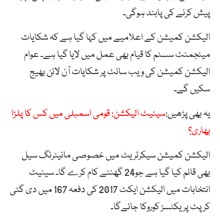
پیش کرنے کی پابند ہوگی۔
الیکشن کمیشن کے اعلامیے میں کہا گیا ہے کہ شکایات
مینجمنٹ سسٹم کا قیام بھی عمل میں لایا گیا ہے۔ عوام
الیکشن کمیشن کی ویب سائٹ پر شکایات آن لائن بھیج
سکیں گے۔
یہ بھی پڑھیں:
سینیٹ الیکشن: قومی اسمبلی میں کس کا پلڑا
بھاری؟
الیکشن کمیشن سیکرٹریٹ میں خصوصی مانیٹرنگ سیل
بھی قائم کیا گیا ہے جو24 گھنٹے کام کرے گا۔ سینیٹ
انتخابات میں الیکشن ایکٹ 2017 کی دفعہ 167 میں دی گئی
کرپٹ پریکٹسز کوروکا جائےگا۔