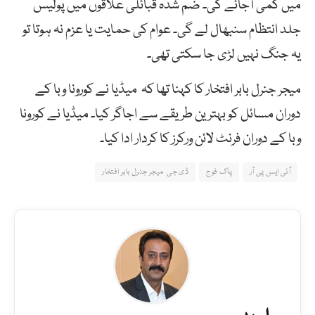
میں کمی آجائے گی۔ ضم شدہ قبائلی علاقوں میں پولیس
جلد انتظام سنبھال لے گی۔ عوام کی حمایت یا عزم نہ ہوتا تو
یہ جنگ نہیں لڑی جا سکتی تھی۔
میجر جنرل بابر افتخار کا کہنا تھا کہ میڈیا نے کورونا وبا کے
دوران مسائل کو بہترین طریقے سے اجاگر کیا۔ میڈیا نے کورونا
وبا کے دوران فرنٹ لائن ورکرز کا کردار ادا کیا۔
آئی ایس پی آر
پاک فوج
ڈی جی میجر جنرل بابر افتخار