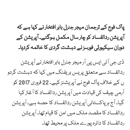
پاک فوج کے ترجمان میجر جنرل بابر افتخار نے کہا ہے کہ
آپریشن ردالفساد کو چار سال مکمل ہوگئے۔ آپریشن کے
دوران سیکیورٹی فورسز نے دہشت گردی کا خاتمہ کردیا۔
ڈی جی آئی ایس پی آر میجر جنرل بابر افتخار نے آپریشن
ردالفساد سے متعلق پریس بریفنگ میں کہا کہ دہشت گردو
ں کے خلاف پاک فوج نے آپریشنز کیے۔ 22 فروری 2017 کو
آرمی چیف کی قیادت میں آپریشن ردالفساد کا آغاز کیا
گیا۔ آج ہر پاکستانی آپریشن ردالفساد کا حصہ ہے۔ آپریشن
ردالفساد کا مقصد ملک میں امن کا قیام تھا۔ آپریشن
ردالفساد کا دائرہ پورے ملک پر محیط تھا۔