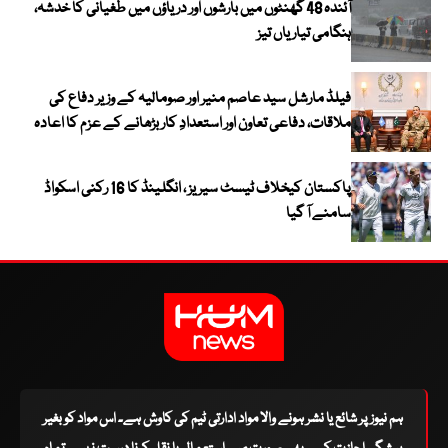
آئندہ 48 گھنٹوں میں بارشوں اور دریاؤں میں طغیانی کا خدشہ،
ہنگامی تیاریاں تیز
فیلڈ مارشل سید عاصم منیر اور صومالیہ کے وزیر دفاع کی
ملاقات، دفاعی تعاون اور استعدادِ کار بڑھانے کے عزم کا اعادہ
پاکستان کیخلاف ٹیسٹ سیریز ، انگلینڈ کا 16 رکنی اسکواڈ
سامنے آ گیا
ہم نیوز پر شائع یا نشر ہونے والا مواد ادارتی ٹیم کی کاوش ہے۔ اس مواد کو بغیر