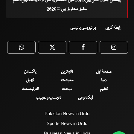
پیشگی اجازت کسی بھی صورت میں استعمال یا نقل کرنا درست نہیں۔ تمام
حقوق محفوظ ہیں © 2026
رابطہ کریں
پرائیویسی پالیسی
WhatsApp
Twitter
Facebook
Faceboo
صفحۂ اول
تازہ ترین
پاکستان
دنیا
معیشت
کھیل
تعلیم
صحت
انٹرٹینمنٹ
ٹیکنالوجی
دلچسپ و عجیب
Pakistan News in Urdu
Sports News in Urdu
Business News in Urdu