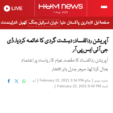
LIVE
7 Aug, 2026
صفحۂ اول
تازہ ترین
پاکستان
دنیا
ایران-اسرائیل جنگ
کھیل
انٹرٹینمنٹ
آپریشن ردالفساد: دہشت گردی کا خاتمہ کردیا، ڈی
جی آئی ایس پی آر
آپریشن ردالفساد کا مقصد عوام کا ریاست پر اعتماد
بحال کرنا تھا، میجر جنرل بابر افتخار
|
شائع
|
اپ
February 22, 2021 3:34 PM
جاوید سومرو
ڈیٹ
|
February 22, 2021 8:40 PM