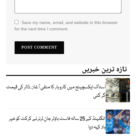
Save my name, email, and website in this browser
for the next time I comment.
تازہ ترین خبریں
اسٹاک ایکسچینج میں کاروبار کا منفی آغاز ، ڈالر کی قیمت
گر گئی
انگلینڈ کے 25 سالہ فاسٹ باؤلر جان ٹرنر نے کرکٹ کو خیر
باد کہہ دیا