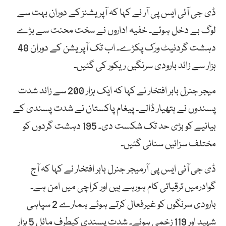
ڈی جی آئی ایس پی آر نے کہا کہ آپریشنز کے دوران بہت سے
لوگ بے دخل ہوئے۔ خفیہ اداروں نے سخت محنت سے بڑے
دہشت گردنیٹ ورک پکڑے۔ اب تک آپریشن کے دوران 48
ہزار سے زائد بارودی سرنگیں ریکور کی گئیں۔
میجر جنرل بابر افتخار نے کہا کہ ایک ہزار 200 سے زائد شدت
پسندوں نے ہتھیار ڈالے۔ پیغام پاکستان نے شدت پسندی کے
بیانیے کو بڑی حد تک شکست دی۔ 195 دہشت گردوں کو
مختلف سزائیں سنائی گئیں۔
ڈی جی آئی ایس پی آرمیجر جنرل بابر افتخار نے کہا کہ آج
گوادرمیں ترقیاتی کام ہورہے ہیں اور کراچی میں امن ہے۔
بارودی سرنگوں کو غیرفعال کرتے ہوئے ہمارے 2 سپاہی
شہید اور 119 زخمی ہوئے۔ شدت پسندی کیطرف مائل 5 ہزار