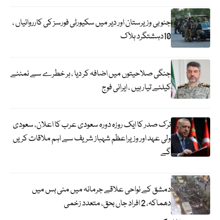
جنوبی وزیرستان اور دیر میں سکیورٹی فورسز کی کارروائیاں ،
10دہشتگرد ہلاک
جنگی صلاحیتوں میں اضافہ کر دیا ، ہر خطرے سے نمٹنے
کیلئے تیار ہیں ، ایرانی فوج
ترک صدر کا ایک روزہ دورہ سعودی عرب کا اعلان، سعودی
ولی عہد اور وزیراعظم شہباز شریف سے اہم ملاقات کریں
گے
دمشق کے نواحی علاقے جرمانہ میں منی بس میں
دھماکہ، 2 افراد جاں بحق، متعدد زخمی