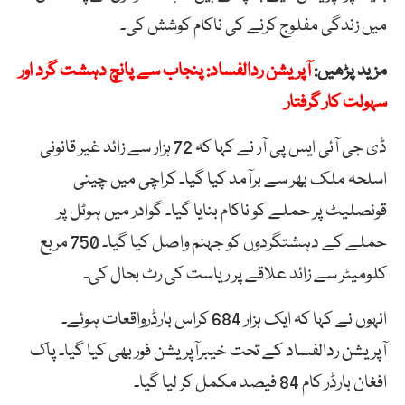
میں زندگی مفلوج کرنے کی ناکام کوشش کی۔
مزید پڑھیں:
آپریشن ردالفساد: پنجاب سے پانچ دہشت گرد اور
سہولت کار گرفتار
ڈی جی آئی ایس پی آر نے کہا کہ 72 ہزار سے زائد غیر قانونی
اسلحہ ملک بھر سے برآمد کیا گیا۔ کراچی میں چینی
قونصلیٹ پر حملے کو ناکام بنایا گیا۔ گوادر میں ہوٹل پر
حملے کے دہشتگردوں کو جہنم واصل کیا گیا۔ 750 مربع
کلومیٹر سے زائد علاقے پر ریاست کی رٹ بحال کی۔
انہوں نے کہا کہ ایک ہزار 684 کراس بارڈرواقعات ہوئے۔
آپریشن ردالفساد کے تحت خیبرآپریشن فور بھی کیا گیا۔ پاک
افغان بارڈر کام 84 فیصد مکمل کر لیا گیا۔