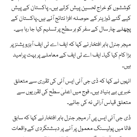
کوششوں کو خراج تحسین پیش کرتے ہیں۔ پاکستان کے پیش
کیے گئے ڈوزیئر کے حوصلہ افزا نتائج آئے ہیں۔پاکستان کے
پچھلے چار سال کے سفر کو ہر سطح پر تسلیم کیا جا رہا ہے۔
میجر جنرل بابر افتخار نے کہا کہ ایف اے ٹی ایف آبزرویشنز پر
بڑا کام کیا گیا۔ ایف اے ٹی ایف کے معاملے پر بہت پرامید
ہیں۔
انہوں نے کہا کہ ڈی جی آئی ایس آئی کی تقرری سے متعلق
خبریں بے بنیاد ہیں۔ فوج میں اعلیٰ سطح کی تقرریوں سے
متعلق قیاس آرائی نہ کی جائے۔
ڈی جی آئی ایس پی آر میجر جنرل بابر افتخار نے کہا کہ سابق
فاٹا میں پولیسنگ معمول پر آنے پر دہشتگردی کے واقعات