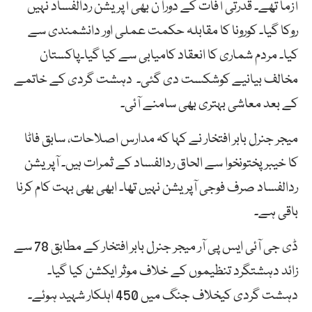
آزما تھے۔ قدرتی آفات کے دورا ن بھی آپریشن ردالفساد نہیں
روکا گیا۔ کورونا کا مقابلہ حکمت عملی اور دانشمندی سے
کیا۔ مردم شماری کا انعقاد کامیابی سے کیا گیا۔پاکستان
مخالف بیانیے کوشکست دی گئی۔ دہشت گردی کے خاتمے
کے بعد معاشی بہتری بھی سامنے آئی۔
میجر جنرل بابر افتخار نے کہا کہ مدارس اصلاحات، سابق فاٹا
کا خیبرپختونخوا سے الحاق ردالفساد کے ثمرات ہیں۔ آپریشن
ردالفساد صرف فوجی آپریشن نہیں تھا۔ ابھی بھی بہت کام کرنا
باقی ہے۔
ڈی جی آئی ایس پی آر میجر جنرل بابر افتخار کے مطابق 78 سے
زائد دہشتگرد تنظیموں کے خلاف موثر ایکشن کیا گیا۔
دہشت گردی کیخلاف جنگ میں 450 اہلکار شہید ہوئے۔