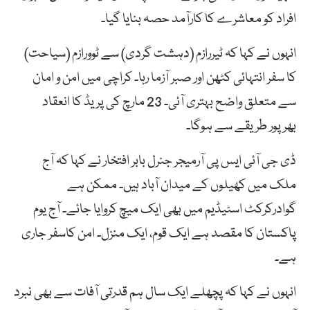
افراد کو معاشرے کا کارآمد حصہ بنایا گیا۔
انہوں نے کہا کہ ٹیررازم (دہشت گردی) سے ٹوورازم (سیاحت)
کا سفر انتہائی کٹھن اور صبر آزما رہا۔ کراچی میں امن و امان
سے متعلق واضح بہتری آئی۔ 23 مارچ کی پریڈ کا انعقاد
بھرپور طریقے سے ہوگا۔
ڈی جی آئی ایس پی آرمیجر جنرل بابر افتخار نے کہا کہ آج
ملک میں کھیلوں کے میدان آباد ہیں۔ ممکن ہے
گوادرکرکٹ اسٹیڈیم میں بھی ایک میچ کروایا جائے۔ آج یوم
پاکستان کا مقصد ہے ایک قوم، ایک منزل۔ امن کاسفر جاری
ہے۔
انہوں نے کہا کہ پچھلے ایک سال ہم قدرتی آفات سے بھی نبرد