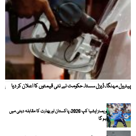
پیٹرول مہنگا، ڈیزل سستا، حکومت نے نئی قیمتوں کا اعلان کر دیا
پنج
ویمنز ایشیا کپ 2026، پاکستان اور بھارت کا مقابلہ دبئی میں
ہو گا