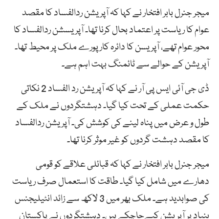
میجر جنرل بابر افتخار نے کہا کہ آپریشن ردالفساد کا مقصد
عوام کا ریاست پر اعتماد بحال کرنا تھا۔ آپریسشن ردالفساد کا
محور عوام تھے، آپریسن کا دائرہ کار پورے ملک پر محیط تھا۔
آپریشن کے حوالے سے ٹائمنگ بہت اہم ہے۔
ڈی جی آئی ایس پی آر نے کہا کہ آپریشن رد الفساد 2 نکاتی
حکمت عملی کے تحت کیا گیا۔ دہشتگردوں نے ملک کے
طول و عرض میں پناہ لینے کی کوشش کی۔ آپریشن ردالفساد
کا مقصد دہشت گردوں کو غیر موثر کرنا تھا۔
میجر جنرل بابر افتخار نے کہا کہ قبائلی علاقے کو قومی
دھارے میں شامل کیا گیا۔ طاقت کا استعمال صرف ریاست
کی صوابدید ہے۔ ملک بھر میں 3 لاکھ سے زائد انٹیلیجنس
بنیاد پر آپریشن کیےجاچکے ہیں۔ دہشتگردوں نے پاکستان