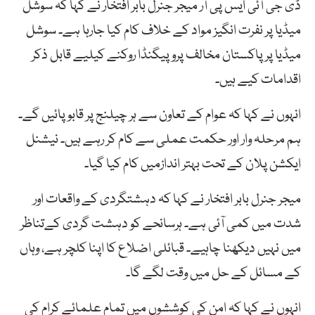
ڈی جی آئی ایس پی آر میجر جنرل بابر افتخار نے کہا کہ سوشل
میڈیا پر نفرت انگیز مواد کے خلاف کام کیا جارہا ہے۔ سوشل
میڈیا پر پاکستان مخالف پروپیگنڈا روکنے کیلیے قابل ذکر
اقدامات کیے ہیں۔
انہوں نے کہا کہ عوام کے تعاون سے ہر چیلنج پر قابو پائیں گے۔
ہم مرحلہ وار اور حکمت عملی سے کام کر رہے ہیں۔ نیشنل
ایکشن پلان کے تحت بہتر اندازمیں کام کیا گیا۔
میجر جنرل بابر افتخار نے کہا کہ دہشتگردی کے واقعات اور
شدت میں کمی آئی ہے۔ ہرسانحے کو دہشت گردی کےتناظر
میں نہیں دیکھنا چاہیے۔ قبائلی اضلاع کا اپنا کلچر ہے، وہاں
کے مسائل کے حل میں وقت لگے گا۔
انہوں نے کہا کہ امن کی کوششوں میں تمام علمائے کرام کی