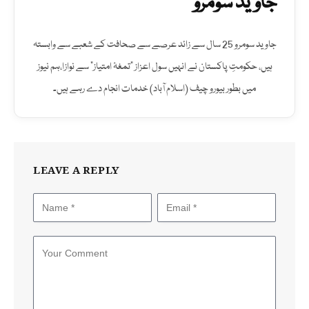
جاوید سومرو
جاوید سومرو 25 سال سے زائد عرصے سے صحافت کے شعبے سے وابستہ
ہیں، حکومتِ پاکستان نے انہیں سول اعزاز "تمغۂ امتیاز" سے نوازا،ہم نیوز
میں بطور بیورو چیف (اسلام آباد) خدمات انجام دے رہے ہیں۔
LEAVE A REPLY