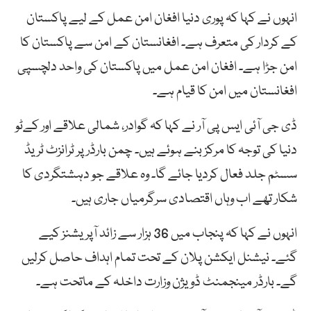
انہوں نے کہا کہ پوری دنیا افغان امن عمل کے لیے پاکستان
کے کردار کی متعرف ہے۔ افغانستان کے امن سے پاکستان کا
امن جڑا ہے۔ افغان امن عمل میں پاکستان کی واحد دلچسپی
افغانستان میں امن کا قیام ہے۔
ڈی جی آئی ایس پی آر نے کہا کہ گوادر، شمالی علاقے اور کےٹو
دنیا کی توجہ کا مرکز بنے ہوئے ہیں۔ چمن بارڈر پر ٹرانزٹ ٹریڈ
سسٹم جلد فعال کردیا جائے گا۔ وہ علاقے جو دہشتگردی کا
شکار تھے اب وہاں اقتصادی سرگرمیاں جاری ہیں۔
انہوں نے کہا کہ پنجاب میں 36 ہزار سے زائد آپریشنز کیے
گئے۔ نیشنل ایکشن پلان کے تحت تمام اہداف حاصل کرلیں
گے۔ بارڈر مینجمنٹ ڈویژن وزارت داخلہ کے ماتحت ہے۔