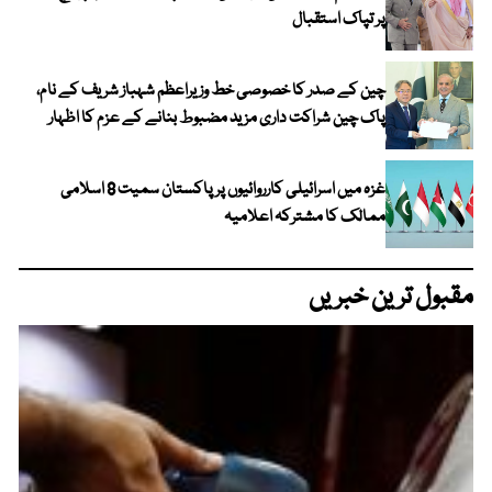
پر تپاک استقبال
چین کے صدر کا خصوصی خط وزیراعظم شہباز شریف کے نام،
پاک چین شراکت داری مزید مضبوط بنانے کے عزم کا اظہار
غزہ میں اسرائیلی کارروائیوں پر پاکستان سمیت 8 اسلامی
ممالک کا مشترکہ اعلامیہ
مقبول ترین خبریں