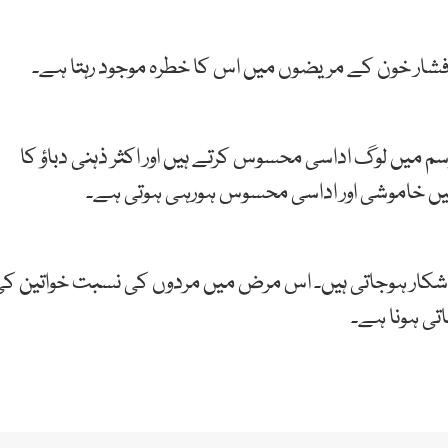
 فشار خون کے مریضوں میں اس کا خطرہ موجود رہتا ہے۔
میں لوگ اداسی محسوس کرتے ہیں اور اکثر ذہنی دباؤ کا
 میں خاموشی اور اداسی محسوس ہورہی ہوتی ہے۔
ا شکار ہوجاتی ہیں۔ اس مرض میں مردوں کی نسبت خواتین ک
تی ہونا ہے۔