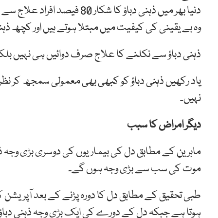
دنیا بھر میں ذہنی دباؤ کا شکار
وہ بے یقینی کی کیفیت میں مبتلا ہوتے ہیں اور کچھ ذہنی
ذہنی دباؤ سے نکلنے کا علاج صرف دوائیں ہی نہیں بلک
یاد رکھیں ذہنی دباؤ کو کبھی بھی معمولی سمجھ کر نظر ا
نہیں۔
دیگر امراض کا سبب
موت کی سب سے بڑی وجہ ہوں گے۔
طبی تحقیق کے مطابق دل کا دورہ پڑنے کے بعد آپریشن کر
ہوتا ہے جبکہ دل کے دورے کی ایک بڑی وجہ ذہنی دباؤ