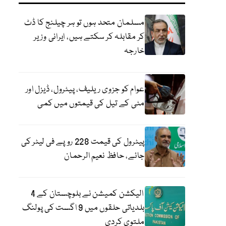
مسلمان متحد ہوں تو ہر چیلنج کا ڈٹ
کر مقابلہ کر سکتے ہیں، ایرانی وزیر
خارجہ
عوام کو جزوی ریلیف، پیٹرول، ڈیزل اور
مٹی کے تیل کی قیمتوں میں کمی
پیٹرول کی قیمت 228 روپے فی لیٹر کی
جائے، حافظ نعیم الرحمان
الیکشن کمیشن نے بلوچستان کے 4
بلدیاتی حلقوں میں 9 اگست کی پولنگ
ملتوی کردی