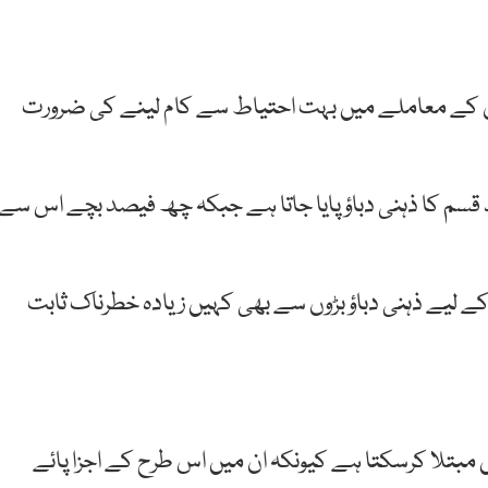
ے ان کے معاملے میں بہت احتیاط سے کام لینے کی ضرورت
قسم کا ذہنی دباؤ پایا جاتا ہے جبکہ چھ فیصد بچے اس سے
کے لیے ذہنی دباؤ بڑوں سے بھی کہیں زیادہ خطرناک ثابت
ں مبتلا کرسکتا ہے کیونکہ ان میں اس طرح کے اجزا پائے