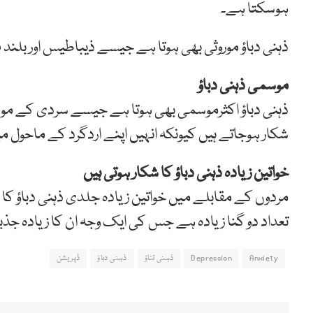
ہوسکتا ہے۔
ذہنی دباؤ موروثی بھی ہوتا ہے جیسے ذیباطیس اور بلند
موسمی ذہنی دباؤ
ذہنی دباؤ اکثرموسمی بھی ہوتا ہے جیسے سردی کے موسم 
شکار ہوجاتے ہیں کیونکہ انہیں اپنے اردگرد کے ماحول
خواتین زیادہ ذہنی دباؤ کا شکار ہوتی ہیں
مردوں کے مقابلے میں خواتین زیادہ جلدی ذہنی دباؤ ک
تعداد دو گنا زیادہ ہے جس کی ایک وجہ ان کا زیادہ جذبا
Anxiety
Depression
ذہنی تناؤ
ذہنی دباؤ
ڈپریشن