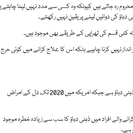
 80 فیصد افراد علاج سے محروم رہ جاتے ہیں کیونکہ وہ کسی سے مدد نہیں لینا چاہتے ی
 دباؤ کی دوائیں لینے پر یقین نہیں رکھتے۔
ہ کئی قسم کی تھراپی کے طریقے بھی موجود ہیں۔
نداز نہیں کرنا چاہیے بلکہ اس کا علاج کرانے میں کوئی حرج
ماہرین کے مطابق دل کی بیماریوں کی دوسری بڑی وجہ ذہنی دباؤ ہے جبکہ امریکہ میں 2020 تک دل کے امراض
انے والے افراد میں ذہنی دباؤ کا سب سے زیادہ خطرہ موجود
 ہے۔