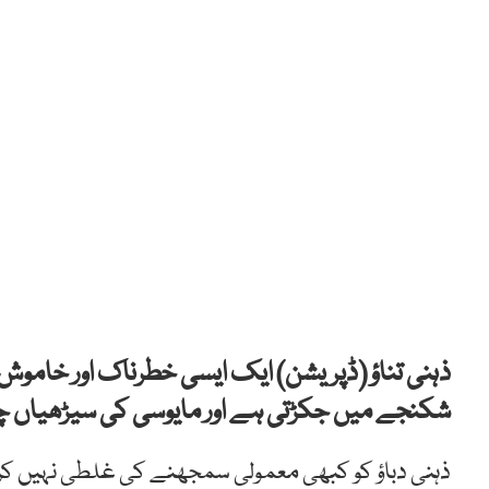
ذہنی تناؤ (ڈپریشن) ایک ایسی خطرناک اور خاموش
شکنجے میں جکڑتی ہے اور مایوسی کی سیڑھیاں چ
ذہنی دباؤ کو کبھی معمولی سمجھنے کی غلطی نہیں کرن