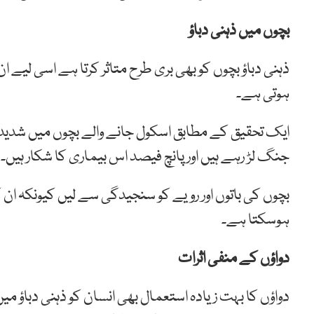
بچوں میں ذہنی دباؤ
ذہنی دباؤ بچوں کو بھی بری طرح متاثر کرتا ہے اسی لی
ہوتی ہے۔
ایک تحقیق کے مطابق اسکول جانے والے بچوں میں شدید 
جنگ لڑ رہے ہیں اور پانچ فیصد اس بیماری کا شکار ہیں۔
بچوں کی باتوں اور رویے کو سنجیدگی سے لیں کیونکہ ان 
ہوسکتا ہے۔
دواؤں کے منفی اثرات
دواؤں کا بہت زیادہ استعمال بھی انسان کو ذہنی دباؤ می