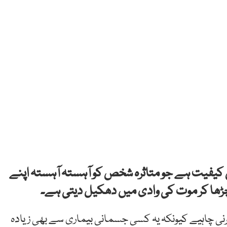
 کیفیت ہے جو متاثرہ شخص کو آہستہ آہستہ اپنے
ڑھا کر موت کی وادی میں دھکیل دیتی ہے۔
ی چاہیے کیونکہ یہ کسی جسمانی بیماری سے بھی زیادہ