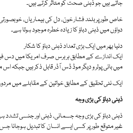
جاتے ہیں جو ذہنی صحت کو متاثر کرتے ہیں۔
خاص طور پر بلند فشار خون، دل کی بیماریاں، خوبصورتی
دواؤں میں ذہنی دباؤ کا زیادہ خطرہ موجود ہوتا ہے۔
دنیا بھر میں ایک بڑی تعداد ذہنی دباؤ کا شکار
ایک اندازے کے مطابق ہر برس صرف امریکا میں دس فیص
میں بائی پولر و دیگر موڈ ڈس آڈر قابل ذکر ہیں جبکہ اس میں 30 فیصد تعداد خواتین ک
ایک نئی تحقیق کے مطابق خواتین کے مقابلے میں مردوں 
ذہنی دباؤ کی بڑی وجہ
ذہنی دباؤ کی بڑی وجہ جسمانی، ذہنی اور جنسی تشدد ہے 
غیر متوقع طور پر کسی ایسے انسان کا تبدیل ہوجانا جس 