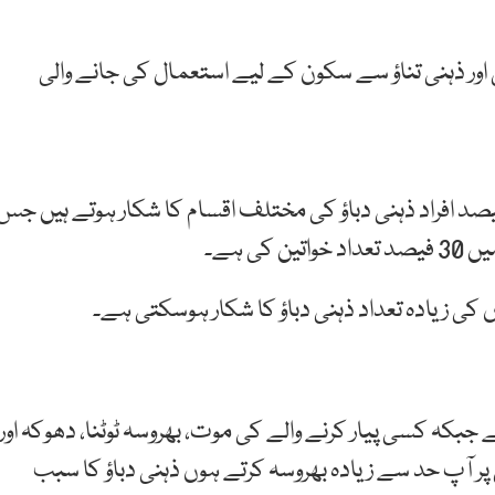
 اور ذہنی تناؤ سے سکون کے لیے استعمال کی جانے والی
د افراد ذہنی دباؤ کی مختلف اقسام کا شکار ہوتے ہیں جس
ی ہے۔
کی زیادہ تعداد ذہنی دباؤ کا شکار ہوسکتی ہے۔
جبکہ کسی پیار کرنے والے کی موت، بھروسہ ٹوٹنا، دھوکہ اور
پر آپ حد سے زیادہ بھروسہ کرتے ہوں ذہنی دباؤ کا سبب