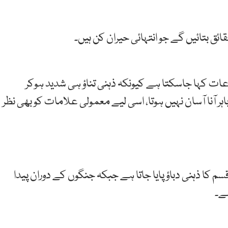
ئق بتائیں گے جو انتہائی حیران کن ہیں۔
شروعات کہا جاسکتا ہے کیونکہ ذہنی تناؤ ہی شدید ہوکر
آنا آسان نہیں ہوتا، اسی لیے معمولی علامات کو بھی نظر
راد میں شدید قسم کا ذہنی دباؤ پایا جاتا ہے جبکہ جنگوں کے دوران پیدا
ہے۔