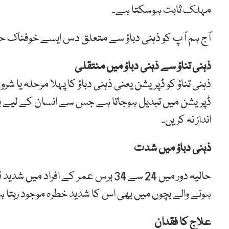
مہلک ثابت ہوسکتا ہے۔
آج ہم آپ کو ذہنی دباؤ سے متعلق دس ایسے خوفناک حقا
ذہنی تناؤ سے ذہنی دباؤ میں منتقلی
ذہنی تناؤ کو ڈپریشن یعنی ذہنی دباؤ کا پہلا مرحلہ یا 
ڈپریشن میں تبدیل ہوجاتا ہے جس سے انسان کے لیے باہر 
انداز نہ کریں۔
ذہنی دباؤ میں شدت
حالیہ دور میں 24 سے 34 برس عمر کے اف
ہونے والے بچوں میں بھی اس کا شدید خطرہ موجود رہتا 
علاج کا فقدان