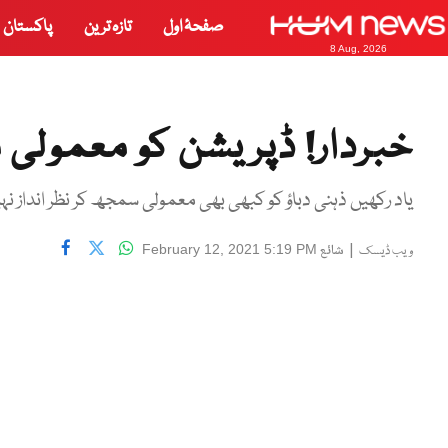
صفحۂ اول
تازہ ترین
پاکستان
8 Aug, 2026
خبردار! ڈپریشن کو معمول
یاد رکھیں ذہنی دباؤ کو کبھی بھی معمولی سمجھ کر نظر انداز نہ
|
شائع
February 12, 2021 5:19 PM
ویب ڈیسک