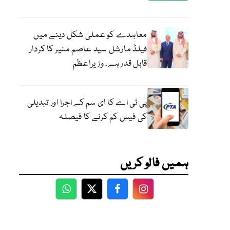
معاہدے کو عملی شکل دینے میں
فیلڈ مارشل سید عاصم منیر کا کردار
قابل قدر ہے، وزیراعظم
پی ٹی اے کا ای سم کے اجرا اور تبدیلی
کی فیس کم کرنے کا فیصلہ
ہمیں فالو کریں
WhatsApp
Twitter
Facebook
Facebook