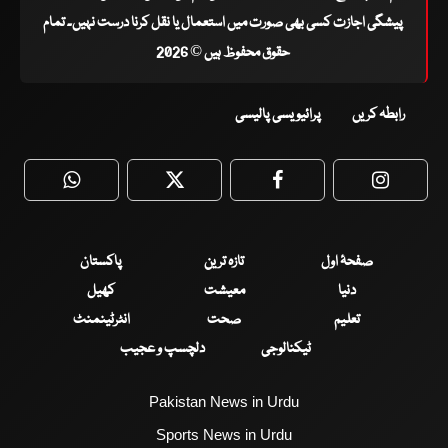
پیشگی اجازت کسی بھی صورت میں استعمال یا نقل کرنا درست نہیں۔ تمام
حقوق محفوظ ہیں © 2026
رابطہ کریں
پرائیویسی پالیسی
WhatsApp
Twitter
Facebook
Faceboo
صفحۂ اول
تازہ ترین
پاکستان
دنیا
معیشت
کھیل
تعلیم
صحت
انٹرٹینمنٹ
ٹیکنالوجی
دلچسپ و عجیب
Pakistan News in Urdu
Sports News in Urdu