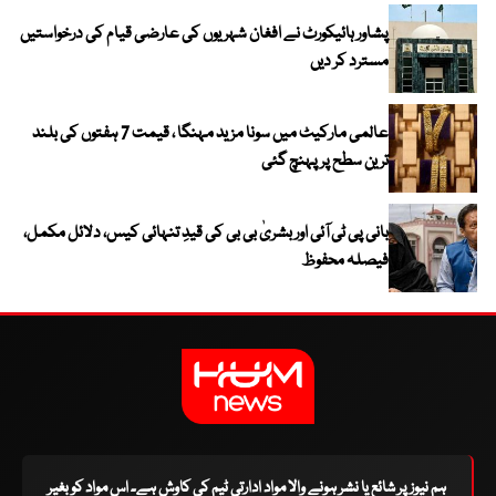
پشاور ہائیکورٹ نے افغان شہریوں کی عارضی قیام کی درخواستیں
مسترد کر دیں
عالمی مارکیٹ میں سونا مزید مہنگا ، قیمت 7 ہفتوں کی بلند
ترین سطح پر پہنچ گئی
بانی پی ٹی آئی اور بشریٰ بی بی کی قیدِ تنہائی کیس، دلائل مکمل،
فیصلہ محفوظ
ہم نیوز پر شائع یا نشر ہونے والا مواد ادارتی ٹیم کی کاوش ہے۔ اس مواد کو بغیر