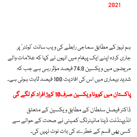
2021
ہم نیوز کے مطابق سماجی رابطے کی ویب سائٹ ’ٹوئٹر‘ پر
جاری کردہ اپنے ایک پیغام میں انہوں نے کہا کہ علامات والے
مریضوں میں ویکسین 74.8 فیصد مؤثر رہی ہے جب کہ
شدید بیماری میں اس کی افادیت 100 فیصد ثابت ہوئی ہے۔
پاکستان میں کورونا ویکسین صرف10 کروڑ افراد کو لگے گی
ڈاکٹر فیصل سلطان کے مطابق ویکسین کے متعلق
انڈیپنڈنٹ ڈیٹا مانیٹرنگ کمیٹی نے صحت کے حوالے سے
کسی بھی قسم کے خطرے کی بات نوٹ نہیں کی۔