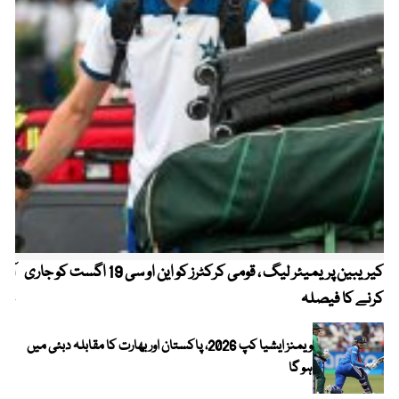
کیریبین پریمیئر لیگ ، قومی کرکٹرز کو این او سی 19 اگست کو جاری
آز
کرنے کا فیصلہ
چھی
ویمنز ایشیا کپ 2026، پاکستان اور بھارت کا مقابلہ دبئی میں
ہو گا