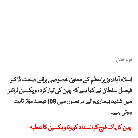
فوٹو: فائل
اسلام آباد: وزیراعظم کے معاون خصوصی برائے صحت ڈاکٹر
فیصل سلطان نے کہا ہے کہ چین کی تیار کردہ ویکسین ٹرائلز
میں شدید بیماری والے مریضوں میں 100 فیصد مؤثر ثابت
ہوئی ہے۔
چین کا پاک فوج کو انسداد کورونا ویکسین کا عطیہ