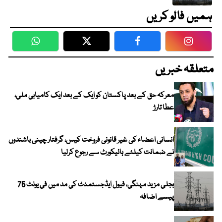
ہمیں فالو کریں
WhatsApp
Twitter
Facebook
Faceboo
متعلقہ خبریں
معرکہ حق کے بعد پاکستان کو ایک کے بعد ایک کامیابی ملی،
عطا تارڑ
انسانی اعضاء کی غیر قانونی فروخت کیس، گرفتار چینی باشندوں
نے ضمانت کیلئے ہائیکورٹ سے رجوع کرلیا
بجلی مزید مہنگی، فیول ایڈجسٹمنٹ کی مد میں فی یونٹ 75
پیسے اضافہ