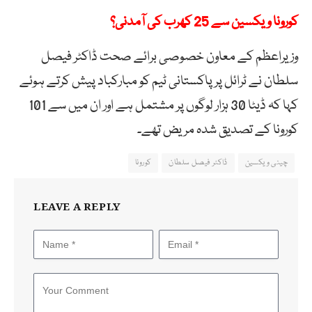
کورونا ویکسین سے 25 کھرب کی آمدنی؟
وزیراعظم کے معاون خصوصی برائے صحت ڈاکٹر فیصل
سلطان نے ٹرائل پر پاکستانی ٹیم کو مبارکباد پیش کرتے ہوئے
کہا کہ ڈیٹا 30 ہزار لوگوں پر مشتمل ہے اور ان میں سے 101
کورونا کے تصدیق شدہ مریض تھے۔
چینی ویکسین
ڈاکٹر فیصل سلطان
کورونا
LEAVE A REPLY