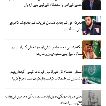
خطے کے امن و استحکام کے لیے ہے، اردوان
معرکہ حق کے بعد پاکستان کو ایک کے بعد ایک کامیابی
ملی، عطا تارڑ
مکہ دفاعی معاہدہ امن، ترقی اور خوشحالی کے لیے اہم
سنگِ میل ہے،سعودی وزیر خارجہ
انسانی اعضاء کی غیر قانونی فروخت کیس، گرفتار چینی
باشندوں نے ضمانت کیلئے ہائیکورٹ سے رجوع کرلیا
بجلی مزید مہنگی، فیول ایڈجسٹمنٹ کی مد میں فی یونٹ
75 پیسے اضافہ