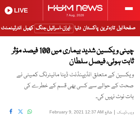
LIVE
7 Aug, 2026
صفحۂ اول
تازہ ترین
پاکستان
دنیا
ایران-اسرائیل جنگ
کھیل
انٹرٹینمنٹ
چینی ویکسین شدید بیماری میں 100 فیصد مؤثر
ثابت ہوئی، فیصل سلطان
ویکسین کے متعلق انڈیپنڈنٹ ڈیٹا مانیٹرنگ کمیٹی نے
صحت کے حوالے سے کسی بھی قسم کے خطرے کی
بات نوٹ نہیں کی۔
|
شائع
February 9, 2021 12:37 AM
ویب ڈیسک