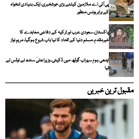
پی آئی اے ملازمین کیلئے بڑی خوشخبری، ایک بنیادی تنخواہ
کے برابر بونس منظور
پاکستان، سعودی عرب اور ترکیہ کے دفاعی معاہدے کا
خیرمقدم، مسلم دنیا کے اتحاد کا نیا باب شروع ہوگیا، مریم نواز
ایدھی ہوم سہراب گوٹھ میں ڈکیتی، وزیراعلیٰ سندھ نے نوٹس لے
لیا
مقبول ترین خبریں