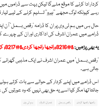
کردار ادا کرنے کا موقع ملےگا لیکن بہت سے ڈراموں میں م
رہے کیونکہ لوگ مجھے ’’ہیرو‘‘ تسلیم کرنے کے لیے تیار 
حال ہی میں ہم ٹی وی پر ان کا ڈرامہ ’رقص بسمل‘ آن 
ڈرامے میں عمران اشرف کی اداکاری اور ان کے چہرے کے ت
یہ بھی پڑھیں:
&#8216;رانجھا رانجھا کردی&#8217; کی نوری انسٹاگرام پر بھی مشہور
’رقص بسمل‘ میں عمران اشرف نے ایک مذہبی گھرانے ک
جاتی ہے۔
اس ڈرامے میں اپنے کردار کے حوالے سے بات کرتے ہوئے
جانتا تھا مگر کیا اسے یہ حق بھی نہیں کہ وہ عورتوں 
رانجھا رانجھا کردی
رقص بسمل
عمران اشرف
ہم ٹی وی