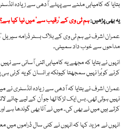
بتایا کہ کامیابی ملنے سے پہلے آدھی سے زیادہ انڈسٹ
یہ بھی پڑھیں:
ہم ٹی وی کے ’رقیب سے‘ میں نیا کیا ہے؟
عمران اشرف نے ہم ٹی وی کے بلاک بسٹر ڈرامہ سیریل ’رانجھا
مداحوں سے خوب داد سمیٹی۔
انہوں نے بتایا کہ مجھے یہ کامیابی اتنی آسانی سے 
کرنے کو بُرا نہیں سمجھتا کیونکہ ہر انسان کو یہ کرنی ہی 
عمران اشرف نے بتایا کہ آدھی سے زیادہ انڈسٹری نے م
نہیں ہوتی تھی، بس ایک لڑکا تھا جو اُن کے لیے چائے لات
کرتے ہیں میں نے بھی کی۔ میں نے آٹا بھی گوندھا ہے اور 
انہوں نے مزید کہا کہ انہوں نے کئی سال ڈراموں میں مع