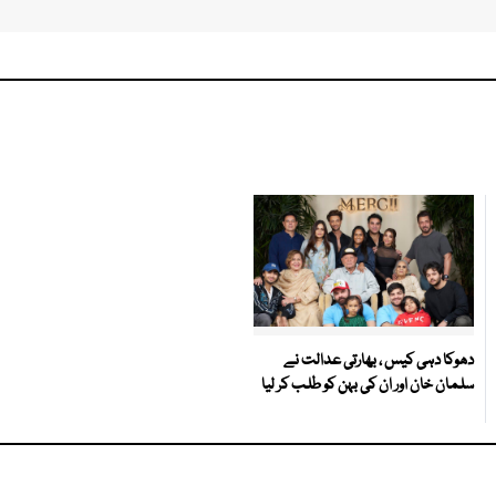
دھوکا دہی کیس ، بھارتی عدالت نے
سلمان خان اور ان کی بہن کو طلب کر لیا