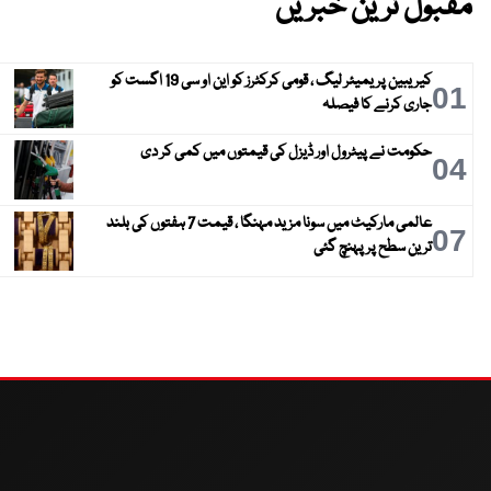
مقبول ترین خبریں
کیریبین پریمیئر لیگ ، قومی کرکٹرز کو این او سی 19 اگست کو
01
جاری کرنے کا فیصلہ
حکومت نے پیٹرول اور ڈیزل کی قیمتوں میں کمی کر دی
04
عالمی مارکیٹ میں سونا مزید مہنگا ، قیمت 7 ہفتوں کی بلند
07
ترین سطح پر پہنچ گئی