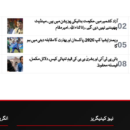
آزاد کشمیر میں حکومت بنانیکی پوزیشن میں ہیں ، مینڈیٹ
3
02
چھیننے نہیں دیں گے ، رانا ثناء اللہ ، امیر مقام
ویمنز ایشیا کپ 2026، پاکستان اور بھارت کا مقابلہ دبئی میں ہو
6
05
گا
بانی پی ٹی آئی اور بشریٰ بی بی کی قیدِ تنہائی کیس، دلائل مکمل،
9
08
فیصلہ محفوظ
نیوز کیٹیگریز
انگر