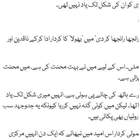
ری کو ان کی شکل تک یاد نہیں تھی۔
 رانجھا کر دی‘ میں ’بھولا‘ کا کردار ادا کرکے ناقدین اور
نہیں ملی۔ اس کے لیے میں نے بہت محنت کی ہے، میں محنت
پڑتی ہے۔
یرے ہاتھ کی چائے پی ہوئی ہے، انہیں میری شکل تک یاد
ا تھا۔ لیکن میں کوئی گلہ نہیں کررہا کیونکہ یہ جدوجہد سب
روٹیاں بھی پکائی ہیں۔
مولی کردار اس امید میں نبھائے کہ ایک دن انہیں مرکزی