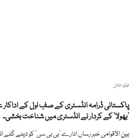
فوٹو: فائل
پاکستانی ڈرامہ انڈسٹری کے صفِ اول کے اداکار عم
’بھولا‘ کے کردار نے انڈسٹری میں شناخت بخشی۔
بین الاقوامی خبر رساں ادارے ’بی بی سی‘ کو دیئے گئے 