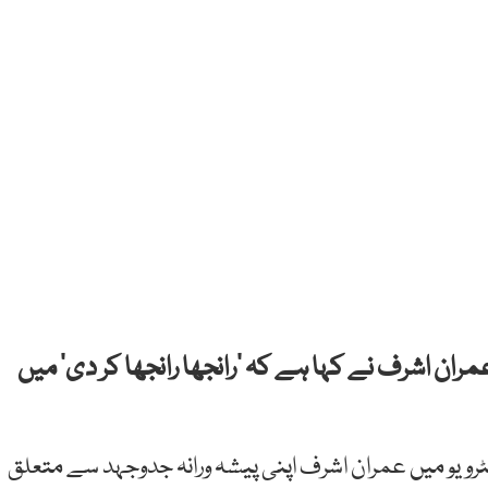
ران اشرف نے کہا ہے کہ ’رانجھا رانجھا کر دی‘ میں
انٹرویو میں عمران اشرف اپنی پیشہ ورانہ جدوجہد سے متعلق