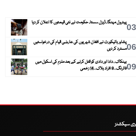
پیٹرول مہنگا، ڈیزل سستا، حکومت نے نئی قیمتوں کا اعلان کر دیا
0
پشاور ہائیکورٹ نے افغان شہریوں کی عارضی قیام کی درخواستیں
0
مسترد کر دیں
بینکاک ، دادا اور دادی کو قتل کرنے کے بعد ملزم کی اسکول میں
0
فائرنگ ، 8 افراد ہلاک ، 14 زخمی
یزی سیکشنز