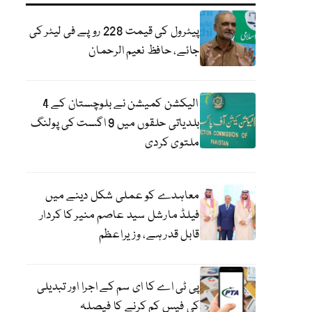
پیٹرول کی قیمت 228 روپے فی لیٹر کی
جائے، حافظ نعیم الرحمان
الیکشن کمیشن نے بلوچستان کے 4
بلدیاتی حلقوں میں 9 اگست کی پولنگ
ملتوی کردی
معاہدے کو عملی شکل دینے میں
فیلڈ مارشل سید عاصم منیر کا کردار
قابل قدر ہے، وزیراعظم
پی ٹی اے کا ای سم کے اجرا اور تبدیلی
کی فیس کم کرنے کا فیصلہ