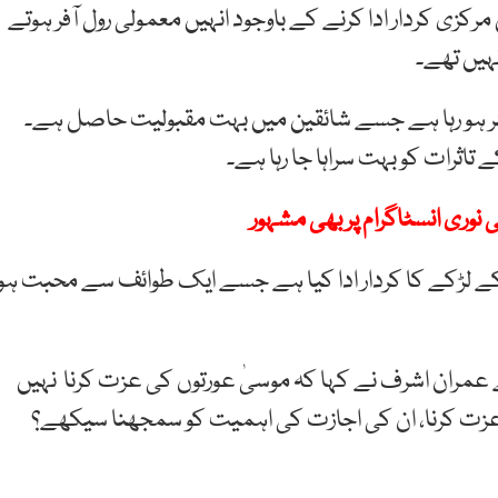
رکزی کردار ادا کرنے کے باوجود انہیں معمولی رول آفر ہوتے
نہیں تھے۔
ایئر ہو رہا ہے جسے شائقین میں بہت مقبولیت حاصل ہے۔
اثرات کو بہت سراہا جا رہا ہے۔
ے لڑکے کا کردار ادا کیا ہے جسے ایک طوائف سے محبت ہو
 عمران اشرف نے کہا کہ موسیٰ عورتوں کی عزت کرنا نہیں
کی عزت کرنا، ان کی اجازت کی اہمیت کو سمجھنا سیکھے؟