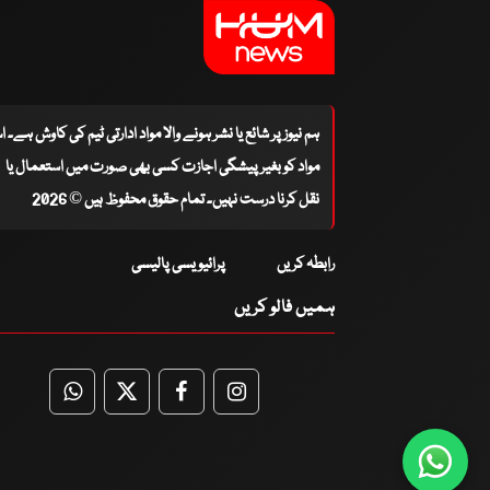
ہم نیوز پر شائع یا نشر ہونے والا مواد ادارتی ٹیم کی کاوش ہے۔ 
مواد کو بغیر پیشگی اجازت کسی بھی صورت میں استعمال یا
نقل کرنا درست نہیں۔ تمام حقوق محفوظ ہیں © 2026
رابطہ کریں
پرائیویسی پالیسی
ہمیں فالو کریں
WhatsApp
Twitter
Facebook
Facebook