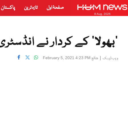
صفحۂ اول
تازہ ترین
پاکستان
8 Aug, 2026
’بھولا‘ کے کردار نے انڈسٹ
|
شائع
February 5, 2021 4:23 PM
ویب ڈیسک