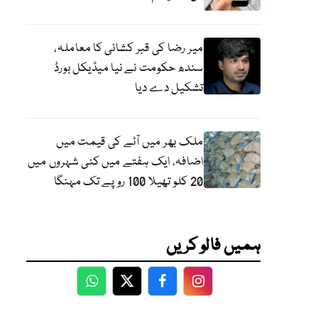
میر رضا کی قبر کشائی کا معاملہ،
سندھ حکومت نے نیا میڈیکل بورڈ
تشکیل دے دیا
ملک بھر میں آٹے کی قیمت میں
اضافہ، ایک ہفتے میں کئی شہروں میں
20 کلو تھیلا 100 روپے تک مہنگا
ہمیں فالو کریں
WhatsApp
Twitter
Facebook
Facebook