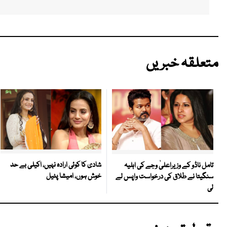
متعلقہ خبریں
شادی کا کوئی ارادہ نہیں، اکیلی بے حد
تامل ناڈو کے وزیراعلیٰ وجے کی اہلیہ
خوش ہوں، امیشا پٹیل
سنگیتا نے طلاق کی درخواست واپس لے
لی