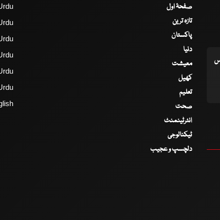
صفحۂ اول
Urdu
تازہ ترین
Urdu
پاکستان
Urdu
دنیا
Urdu
اس
معیشت
Urdu
کھیل
Urdu
تعلیم
lish
صحت
انٹرٹینمنٹ
ٹیکنالوجی
دلچسپ و عجیب