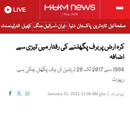
LIVE
7 Aug, 2026
صفحۂ اول
تازہ ترین
پاکستان
دنیا
ایران-اسرائیل جنگ
کھیل
انٹرٹینمنٹ
کرہ ارض پر برف پگھلنے کی رفتار میں تیزی سے
اضافہ
1994 سے 2017 تک 28 ٹریلین ٹن برف پگھل چکی ہے،
رپورٹ
|
شائع
January 31, 2021 11:06 AM
نیوز ڈیسک