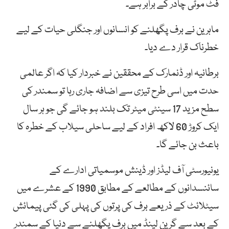
فٹ موٹی چادر کے برابر ہے۔
ماہرین نے برف پگھلنے کو انسانوں اور جنگلی حیات کے لیے
خطرناک قرار دے دیا۔
برطانیہ اور ڈنمارک کے محققین نے خبردار کیا کہ اگر عالمی
حدت میں اسی طرح تیزی سے اضافہ جاری رہا تو سمندر کی
سطح مزید 17 سینٹی میٹر تک بلند ہو جائے گی جو ہر سال
ایک کروڑ 60 لاکھ افراد کے لیے ساحلی سیلاب کے خطرہ کا
باعث بن جائے گا۔
یونیورسٹی آف لیڈز اور ڈینش موسمیاتی ادارے کے
سائنسدانوں کے مطالعے کے مطابق 1990 کے عشرے میں
سیٹلائٹ کے ذریعے برف کی پرتوں کی پہلی کی گئی پیمائش
کے بعد سے گرین لینڈ میں برف پگھلنے سے دنیا کے سمندر