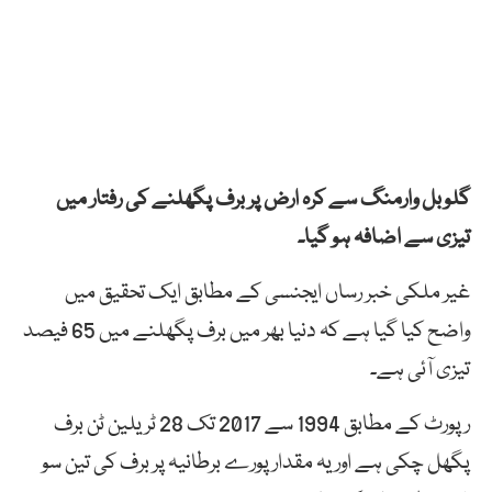
گلوبل وارمنگ سے کرہ ارض پر برف پگھلنے کی رفتار میں
تیزی سے اضافہ ہو گیا۔
غیر ملکی خبر رساں ایجنسی کے مطابق ایک تحقیق میں
واضح کیا گیا ہے کہ دنیا بھر میں برف پگھلنے میں 65 فیصد
تیزی آئی ہے۔
رپورٹ کے مطابق 1994 سے 2017 تک 28 ٹریلین ٹن برف
پگھل چکی ہے اور یہ مقدار پورے برطانیہ پر برف کی تین سو