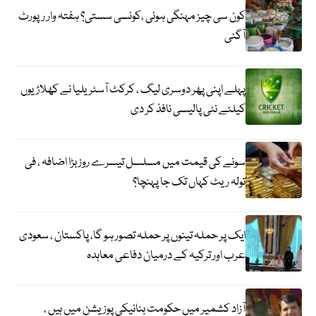
کون سی چیز مہنگی ہوئی ،کونسی سستی؟ ہفتہ وار رپورٹ
آگئی
پہلے اپنی پھر دوسری لیگ ، کرکٹ آسٹریلیا نے کھلاڑیوں
کیلئے نئی پالیسی نافذ کر دی
سونے کی قیمت میں مسلسل تیسرے روز بڑا اضافہ ، فی
تولہ ریٹ کہاں تک جا پہنچا؟
ایک پر حملہ تینوں پر حملہ تصور ہو گا، پاکستان ، سعودی
عرب اور ترکیہ کے درمیان دفاعی معاہدہ
آزاد کشمیر میں حکومت بنانیکی پوزیشن میں ہیں ،