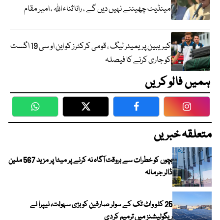
مینڈیٹ چھیننے نہیں دیں گے ، رانا ثناء اللہ ، امیر مقام
کیریبین پریمیئر لیگ ، قومی کرکٹرز کو این او سی 19 اگست
کو جاری کرنے کا فیصلہ
ہمیں فالو کریں
WhatsApp
Twitter
Facebook
Faceboo
متعلقہ خبریں
بچوں کو خطرات سے بروقت آگاہ نہ کرنے پر میٹا پر مزید 567 ملین
ڈالر جرمانہ
25 کلو واٹ تک کے سولر صارفین کو بڑی سہولت، نیپرا نے
ریگولیشنز میں ترمیم کردی