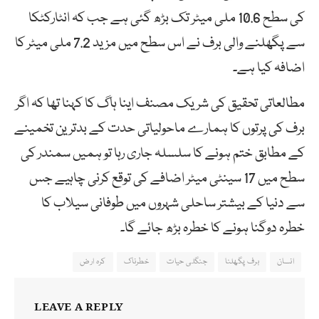
کی سطح 10.6 ملی میٹر تک بڑھ گئی ہے جب کہ انٹارکٹکا
سے پگھلنے والی برف نے اس سطح میں مزید 7.2 ملی میٹر کا
اضافہ کیا ہے۔
مطالعاتی تحقیق کی شریک مصنف اینا ہاگ کا کہنا تھا کہ اگر
برف کی پرتوں کا ہمارے ماحولیاتی حدت کے بدترین تخمینے
کے مطابق ختم ہونے کا سلسلہ جاری رہا تو ہمیں سمندر کی
سطح میں 17 سینٹی میٹر اضافے کی توقع کرنی چاہیے جس
سے دنیا کے بیشتر ساحلی شہروں میں طوفانی سیلاب کا
خطرہ دوگنا ہونے کا خطرہ بڑھ جائے گا۔
انسان
برف پگھلنا
جنگلی حیات
خطرناک
کرہ ارض
LEAVE A REPLY