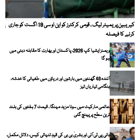
کیریبین پریمیئر لیگ ، قومی کرکٹرز کو این او سی 19 اگست کو جاری
پیٹ
کرنے کا فیصلہ
ویمنز ایشیا کپ 2026، پاکستان اور بھارت کا مقابلہ دبئی میں
ہو گا
آئندہ 48 گھنٹوں میں بارشوں اور دریاؤں میں طغیانی کا خدشہ،
ہنگامی تیاریاں تیز
عالمی مارکیٹ میں سونا مزید مہنگا ، قیمت 7 ہفتوں کی بلند
ترین سطح پر پہنچ گئی
بانی پی ٹی آئی اور بشریٰ بی بی کی قیدِ تنہائی کیس، دلائل مکمل،