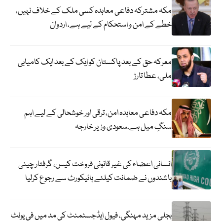
مکہ مشترکہ دفاعی معاہدہ کسی ملک کے خلاف نہیں،
خطے کے امن و استحکام کے لیے ہے، اردوان
معرکہ حق کے بعد پاکستان کو ایک کے بعد ایک کامیابی
ملی، عطا تارڑ
مکہ دفاعی معاہدہ امن، ترقی اور خوشحالی کے لیے اہم
سنگِ میل ہے،سعودی وزیر خارجہ
انسانی اعضاء کی غیر قانونی فروخت کیس، گرفتار چینی
باشندوں نے ضمانت کیلئے ہائیکورٹ سے رجوع کرلیا
بجلی مزید مہنگی، فیول ایڈجسٹمنٹ کی مد میں فی یونٹ