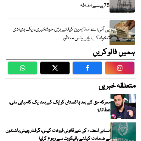
75 پیسے اضافہ
پی آئی اے ملازمین کیلئے بڑی خوشخبری، ایک بنیادی
تنخواہ کے برابر بونس منظور
ہمیں فالو کریں
WhatsApp
Twitter
Facebook
Faceboo
متعلقہ خبریں
معرکہ حق کے بعد پاکستان کو ایک کے بعد ایک کامیابی ملی،
عطا تارڑ
انسانی اعضاء کی غیر قانونی فروخت کیس، گرفتار چینی باشندوں
نے ضمانت کیلئے ہائیکورٹ سے رجوع کرلیا