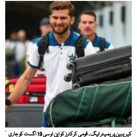
کیریبین پریمیئر لیگ ، قومی کرکٹرز کو این او سی 19 اگست کو جاری
آز