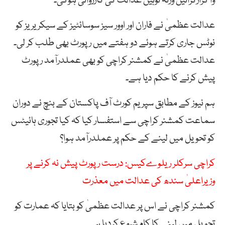
وا گزارکرائیں ورنہ توہین عدالت کی کارروائی ہوگی۔
عدالت عظمیٰ نے فاران اور اوور سیز سوسائٹیز کے سیکریریز کو
نوٹس جاری کرتے ہوئے دو ہفتے میں رپورٹ بھی طلب کر لی۔
عدالت عظمیٰ نے کمشنر کراچی کو بھی عملدرآمد رپورٹ
پیش کرنے کا حکم دیا ہے۔
ہم نیوز کے مطابق سپریم کورٹ آف پاکستان کے بنچ نے دوران
سماعت کمشنر کراچی سے استفسار کیا کہ کیا تجوری ہائیٹس
کو تحویل میں لینے کے حکم پر عملدرآمد ہوا؟
کراچی سرکلر ریلوےکیس: درست رپورٹ پیش نہ کرنے پر
وزیراعلیٰ سندھ کی عدالت میں معذرت
کمشنر کراچی نے اس پر عدالت عظمیٰ کو بتایا کہ عمارت کو
تحویل میں لینے کا کام شروع کردیا ہے۔