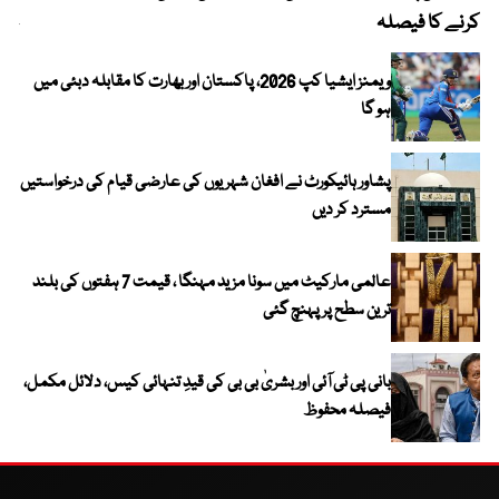
کرنے کا فیصلہ
چھی
ویمنز ایشیا کپ 2026، پاکستان اور بھارت کا مقابلہ دبئی میں
ہو گا
پشاور ہائیکورٹ نے افغان شہریوں کی عارضی قیام کی درخواستیں
مسترد کر دیں
عالمی مارکیٹ میں سونا مزید مہنگا ، قیمت 7 ہفتوں کی بلند
ترین سطح پر پہنچ گئی
بانی پی ٹی آئی اور بشریٰ بی بی کی قیدِ تنہائی کیس، دلائل مکمل،
فیصلہ محفوظ