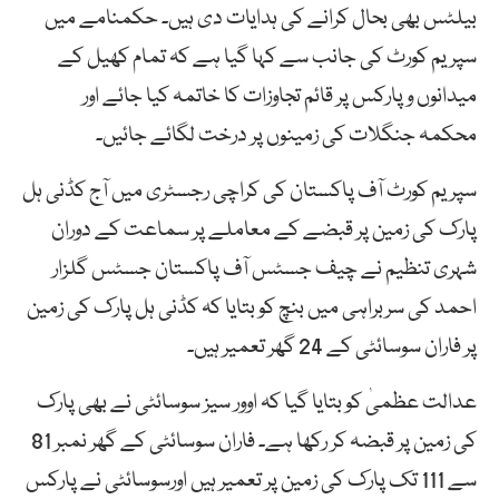
بیلٹس بھی بحال کرانے کی ہدایات دی ہیں۔ حکمنامے میں
سپریم کورٹ کی جانب سے کہا گیا ہے کہ تمام کھیل کے
میدانوں و پارکس پر قائم تجاوزات کا خاتمہ کیا جائے اور
محکمہ جنگلات کی زمینوں پر درخت لگائے جائیں۔
سپریم کورٹ آف پاکستان کی کراچی رجسٹری میں آج کڈنی ہل
پارک کی زمین پر قبضے کے معاملے پر سماعت کے دوران
شہری تنظیم نے چیف جسٹس آف پاکستان جسٹس گلزار
احمد کی سربراہی میں بنچ کو بتایا کہ کڈنی ہل پارک کی زمین
پر فاران سوسائٹی کے 24 گھر تعمیر ہیں۔
عدالت عظمیٰ کو بتایا گیا کہ اوور سیز سوسائٹی نے بھی پارک
کی زمین پر قبضہ کر رکھا ہے۔ فاران سوسائٹی کے گھر نمبر 81
سے 111 تک پارک کی زمین پر تعمیر ہیں اورسوسائٹی نے پارکس