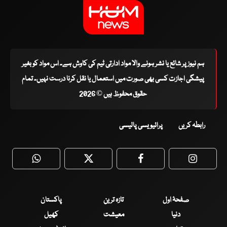
ہم نیوز پر شائع یا نشر ہونے والا مواد ادارتی ٹیم کی کاوش ہے۔ اس مواد کو بغیر
پیشگی اجازت کسی بھی صورت میں استعمال یا نقل کرنا درست نہیں۔ تمام
حقوق محفوظ ہیں © 2026
رابطہ کریں
پرائیویسی پالیسی
WhatsApp
Twitter
Facebook
Faceboo
صفحۂ اول
تازہ ترین
پاکستان
دنیا
معیشت
کھیل