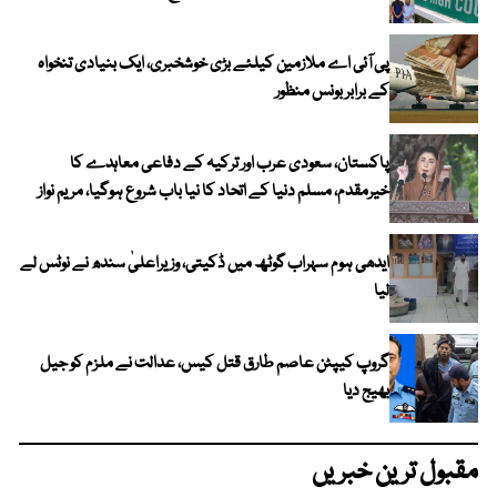
پی آئی اے ملازمین کیلئے بڑی خوشخبری، ایک بنیادی تنخواہ
کے برابر بونس منظور
پاکستان، سعودی عرب اور ترکیہ کے دفاعی معاہدے کا
خیرمقدم، مسلم دنیا کے اتحاد کا نیا باب شروع ہوگیا، مریم نواز
ایدھی ہوم سہراب گوٹھ میں ڈکیتی، وزیراعلیٰ سندھ نے نوٹس لے
لیا
گروپ کیپٹن عاصم طارق قتل کیس، عدالت نے ملزم کو جیل
بھیج دیا
مقبول ترین خبریں