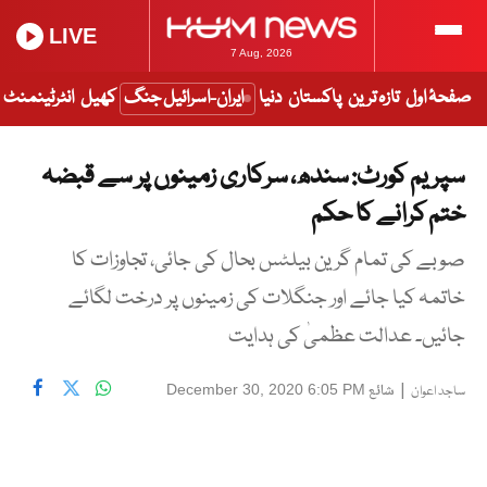
LIVE
7 Aug, 2026
صفحۂ اول
تازہ ترین
پاکستان
دنیا
ایران-اسرائیل جنگ
کھیل
انٹرٹینمنٹ
سپریم کورٹ: سندھ، سرکاری زمینوں پر سے قبضہ
ختم کرانے کا حکم
صوبے کی تمام گرین بیلٹس بحال کی جائی، تجاوزات کا
خاتمہ کیا جائے اور جنگلات کی زمینوں پر درخت لگائے
جائیں۔ عدالت عظمیٰ کی ہدایت
|
شائع
December 30, 2020 6:05 PM
ساجد اعوان