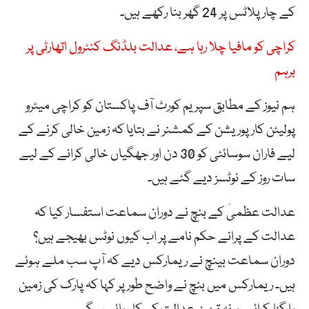
کے چار پلاٹس پر 24 گھر بنا رکھے ہیں۔
کراچی کو مافیا چلا رہا ہے، عدالت بلڈنگ کنٹرول اتھارٹی پر
برہم
ہم نیوز کے مطابق سپریم کورٹ آف پاکستان کو کراچی میٹرو
پولیٹن کارپوریشن کے کمشنر نے بتایا کہ زمین خالی کرنے کے
لیے فاران سوسائٹی کو 30 دن اور جھگیاں خالی کرانے کے لیے
سات روز کے نوٹسز دیے گئے ہیں۔
عدالت عظمیٰ کے بنچ نے دوران سماعت استفسار کیا کہ
عدالت کے پرانے حکم نامے پر اب کیوں نوٹس بھیجے ہیں؟
دوران سماعت بینچ نے ریمارکس دیے کہ آپ سب ملے ہوئے
ہیں۔ ریمارکس میں بنچ نے واضح طور پر کہا کہ پارک کی زمین