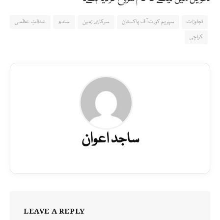
تجاوزات
سپریم کورٹ آف پاکستان
سرکاری زمین
سندھ
عدالتِ عظمی
کراچی
ساجد اعوان
LEAVE A REPLY