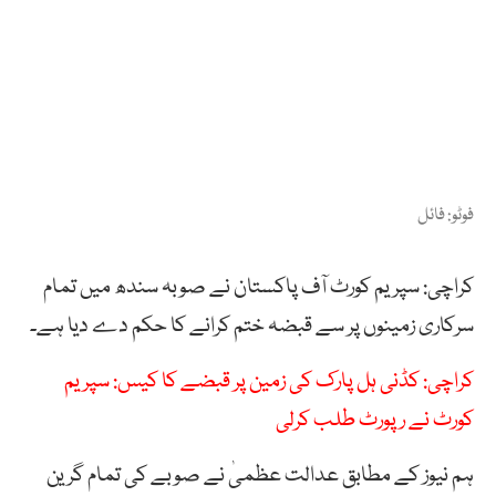
فوٹو: فائل
کراچی: سپریم کورٹ آف پاکستان نے صوبہ سندھ میں تمام
سرکاری زمینوں پر سے قبضہ ختم کرانے کا حکم دے دیا ہے۔
کراچی: کڈنی ہل پارک کی زمین پر قبضے کا کیس: سپریم
کورٹ نے رپورٹ طلب کرلی
ہم نیوز کے مطابق عدالت عظمیٰ نے صوبے کی تمام گرین