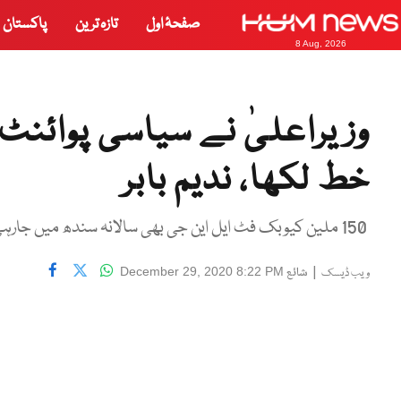
صفحۂ اول
تازہ ترین
پاکستان
8 Aug, 2026
وزیراعلیٰ نے سیاسی پوائنٹ
خط لکھا، ندیم بابر
150 ملین کیوبک فٹ ایل این جی بھی سالانہ سندھ میں جارہی ہے، وزیراعظم کے معاون خصوصی کی میڈیا بریفنگ
|
شائع
December 29, 2020 8:22 PM
ویب ڈیسک