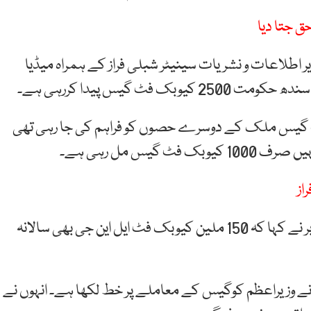
ق جتا دیا
ر اطلاعات و نشریات سینیٹر شبلی فراز کے ہمراہ میڈیا
ٹ گیس پیدا کررہی ہے۔
سے صرف 100 ملین مکعب فٹ گیس ملک کے دوسرے حصوں کو فراہم کی جا رہی تھی
از
ہم نیوز کے مطابق وزیراعظم کے معاون خصوصی ندیم بابر نے کہا کہ 150 ملین کیوبک فٹ ایل این جی بھی سالانہ
 نے وزیراعظم کوگیس کے معاملے پر خط لکھا ہے۔ انہوں نے