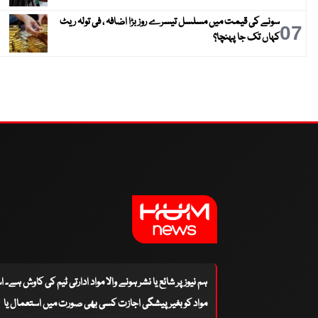
سونے کی قیمت میں مسلسل تیسرے روز بڑا اضافہ ، فی تولہ ریٹ
07
کہاں تک جا پہنچا؟
ہم نیوز پر شائع یا نشر ہونے والا مواد ادارتی ٹیم کی کاوش ہے۔ 
مواد کو بغیر پیشگی اجازت کسی بھی صورت میں استعمال یا