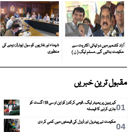
شہداء اور غازیوں کو سول ایوارڈز دینے کی
آزاد کشمیر میں دو تہائی اکثریت سے
منظوری
حکومت بنائیں گے ، مسلم لیگ ( ن )
مقبول ترین خبریں
کیریبین پریمیئر لیگ ، قومی کرکٹرز کو این او سی 19 اگست کو
01
جاری کرنے کا فیصلہ
حکومت نے پیٹرول اور ڈیزل کی قیمتوں میں کمی کر دی
04