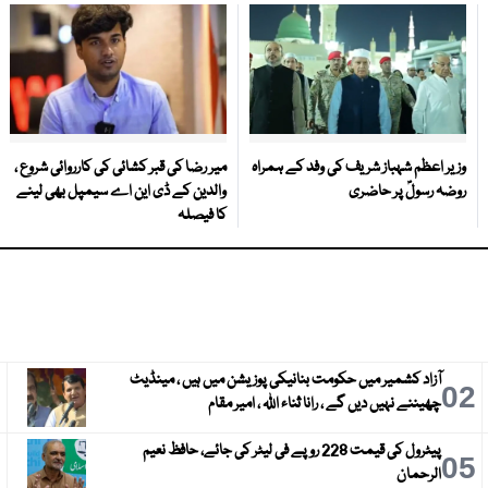
وزیر اعظم شہباز شریف کی وفد کے ہمراہ
میر رضا کی قبر کشائی کی کارروائی شروع ،
روضہ رسولؐ پر حاضری
والدین کے ڈی این اے سیمپل بھی لینے
کا فیصلہ
آزاد کشمیر میں حکومت بنانیکی پوزیشن میں ہیں ، مینڈیٹ
3
02
چھیننے نہیں دیں گے ، رانا ثناء اللہ ، امیر مقام
پیٹرول کی قیمت 228 روپے فی لیٹر کی جائے، حافظ نعیم
6
05
الرحمان