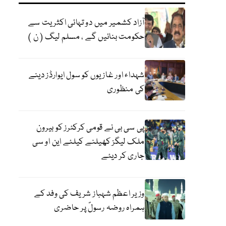
آزاد کشمیر میں دو تہائی اکثریت سے
حکومت بنائیں گے ، مسلم لیگ ( ن )
شہداء اور غازیوں کو سول ایوارڈز دینے
کی منظوری
پی سی بی نے قومی کرکٹرز کو بیرون
ملک لیگز کھیلنے کیلئے این او سی
جاری کر دیئے
وزیر اعظم شہباز شریف کی وفد کے
ہمراہ روضہ رسولؐ پر حاضری