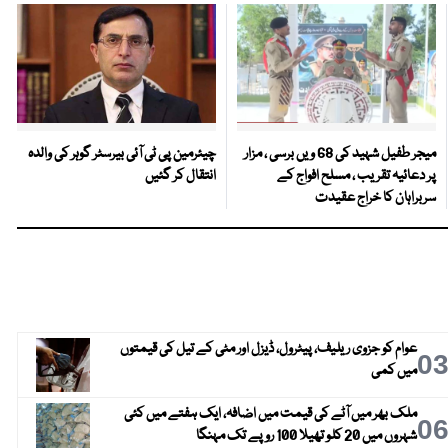
میجر طفیل شہید کی 68 ویں برسی ، مزار
چیئرمین پی ٹی آئی بیرسٹر گوہر کی والدہ
پر دعائیہ تقریب ، مسلح افواج کے
انتقال کر گئیں
سربراہان کا خراج عقیدت
عوام کو جزوی ریلیف، پیٹرول، ڈیزل اور مٹی کے تیل کی قیمتوں
0
میں کمی
ملک بھر میں آٹے کی قیمت میں اضافہ، ایک ہفتے میں کئی
0
شہروں میں 20 کلو تھیلا 100 روپے تک مہنگا