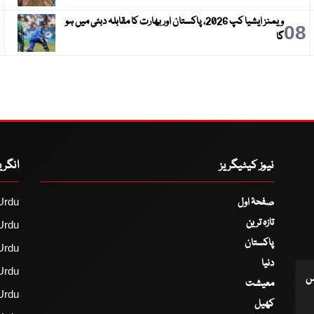
ویمنز ایشیا کپ 2026، پاکستان اور بھارت کا مقابلہ دبئی میں ہو
9
08
گا
نیوز کیٹیگریز
انگر
صفحۂ اول
Urdu
تازہ ترین
Urdu
پاکستان
Urdu
دنیا
Urdu
اس
معیشت
Urdu
کھیل