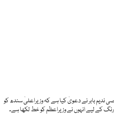
 ندیم بابر نے دعویٰ کیا ہے کہ وزیراعلیٰ سندھ کو
نگ کے لیے انہوں نے وزیراعظم کو خط لکھا ہے۔