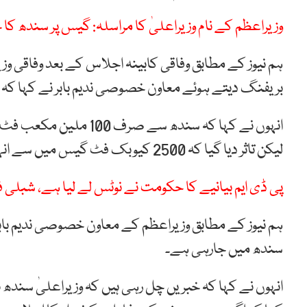
وزیراعظم کے نام وزیراعلیٰ کا مراسلہ: گیس پر سندھ کا ح
ہم نیوز کے مطابق وفاقی کابینہ اجلاس کے بعد وفاقی وزی
بریفنگ دیتے ہوئے معاون خصوصی ندیم بابر نے کہا کہ سندھ حکومت 2500 کیوبک ف
انہوں نے کہا کہ سندھ 
لیکن تاثر دیا گیا کہ 2500 کیوبک فٹ گیس میں سے انہیں صرف 1000 کیوبک فٹ گیس مل رہی ہے۔
پی ڈی ایم بیانیے کا حکومت نے نوٹس لے لیا ہے، شبلی فر
سندھ میں جارہی ہے۔
انہوں نے کہا کہ خبریں چل رہی ہیں کہ وزیراعلیٰ سندھ