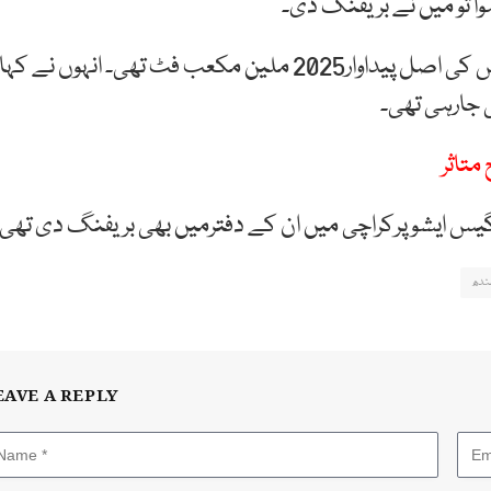
 تو میں نے بریفنگ دی۔
معاون خصوصی ندیم بابرنے کہا کہ جون 2020 میں گیس کی اصل پیداوار2025 ملین مکعب فٹ تھی۔ انہوں نے کہا
متاثر
کوگیس ایشو پرکراچی میں ان کے دفترمیں بھی بریفنگ دی تھی۔
ندھ
EAVE A REPLY