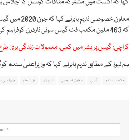
کہا کہ اگست میں مشترکہ مفادات کونسل کا اجلاس ہوا
کہ 463 ملین مکعب فٹ گیس سوئی ناردرن کوفراہم کی جارہی تھی۔
کراچی: گیس پریشر میں کمی، معمولات زندگی بری طرح 
ہم نیوز کے مطابق ندیم بابرنے کہا کہ وزیراعلیٰ سندھ 
حکومت سندھ
گیس
معاون خصوصی
ندیم بابر
وزیراعظم
وزیراعلیٰ س