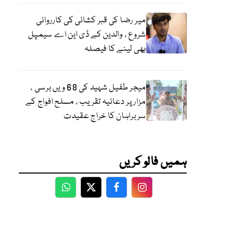
میر رضا کی قبر کشائی کی کارروائی
شروع ، والدین کے ڈی این اے سیمپل
بھی لینے کا فیصلہ
میجر طفیل شہید کی 68 ویں برسی ،
مزار پر دعائیہ تقریب ، مسلح افواج کے
سربراہان کا خراج عقیدت
ہمیں فالو کریں
WhatsApp
Twitter
Facebook
Facebook