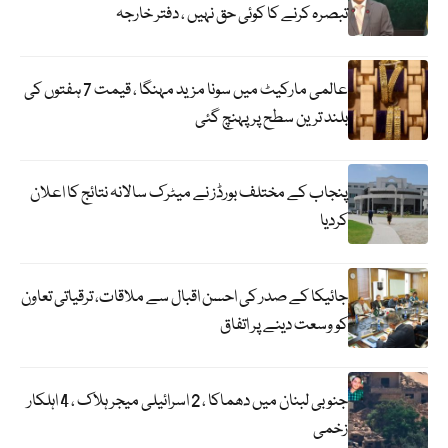
تبصرہ کرنے کا کوئی حق نہیں ، دفتر خارجہ
عالمی مارکیٹ میں سونا مزید مہنگا ، قیمت 7 ہفتوں کی
بلند ترین سطح پر پہنچ گئی
پنجاب کے مختلف بورڈز نے میٹرک سالانہ نتائج کا اعلان
کردیا
جائیکا کے صدر کی احسن اقبال سے ملاقات، ترقیاتی تعاون
کو وسعت دینے پر اتفاق
جنوبی لبنان میں دھماکا ، 2 اسرائیلی میجر ہلاک ، 4 اہلکار
زخمی