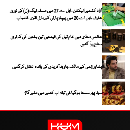
آزاد کشمیر الیکشن ، ایل اے 27 میں مسلم لیگ (ن) کی نورین
عارف ، ایل اے 28 میں پیپلز پارٹی کے بازل نقوی کامیاب
عالمی منڈی میں خام تیل کی قیمتیں تین ہفتوں کی کم ترین
سطح پر آ گئیں
پشاور زلمی کے مالک جاوید آفریدی کی والدہ انتقال کر گئیں
سونا پھر سستا ہوگیا،فی تولہ اب کتنے میں ملے گا؟