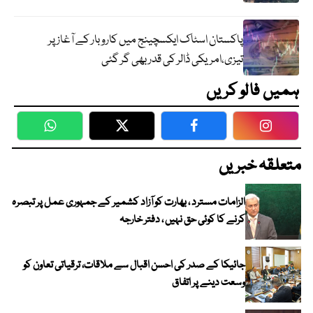
پاکستان اسٹاک ایکسچینج میں کاروبار کے آغاز پر
تیزی،امریکی ڈالر کی قدر بھی گر گئی
ہمیں فالو کریں
WhatsApp
Twitter
Facebook
Faceboo
متعلقہ خبریں
الزامات مسترد ، بھارت کو آزاد کشمیر کے جمہوری عمل پر تبصرہ
کرنے کا کوئی حق نہیں ، دفتر خارجہ
جائیکا کے صدر کی احسن اقبال سے ملاقات، ترقیاتی تعاون کو
وسعت دینے پر اتفاق