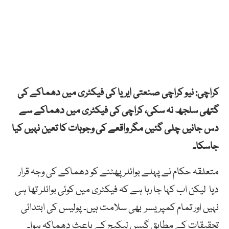
کراچی: نیو کراچی صنعتی ایریا کی فیکٹری میں دھماکے کی
گتھی سلجھ نہ سکی، کراچی کی فیکٹری میں دھماکے سے
دس جانیں چلی گئیں مگر واقعے کی وجوہات کا تعین نہیں کیا
جاسکا۔
متعلقہ حکام نے پہلے بوائلر پھٹنے کو دھماکے کی وجہ قرار
دیا لیکن اب کہا جا رہا ہے کہ فیکٹری میں کوئی بوائلر تھا ہی
نہیں اور تمام کمپریسر بھی سلامت ہیں۔ پولیس کی ابتدائی
تحقیقات کے مطابق گیس لیکیج کے باعث دھماکہ ہوا۔