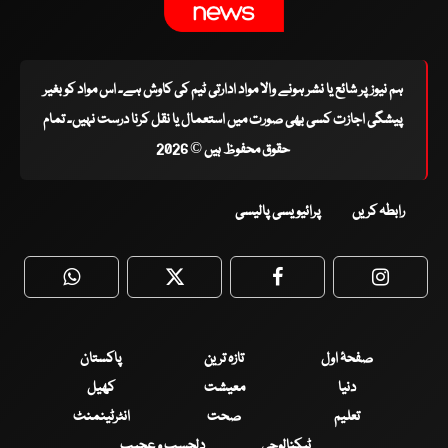
ہم نیوز پر شائع یا نشر ہونے والا مواد ادارتی ٹیم کی کاوش ہے۔ اس مواد کو بغیر
پیشگی اجازت کسی بھی صورت میں استعمال یا نقل کرنا درست نہیں۔ تمام
حقوق محفوظ ہیں © 2026
رابطہ کریں
پرائیویسی پالیسی
WhatsApp
Twitter
Facebook
Faceboo
صفحۂ اول
تازہ ترین
پاکستان
دنیا
معیشت
کھیل
تعلیم
صحت
انٹرٹینمنٹ
ٹیکنالوجی
دلچسپ و عجیب