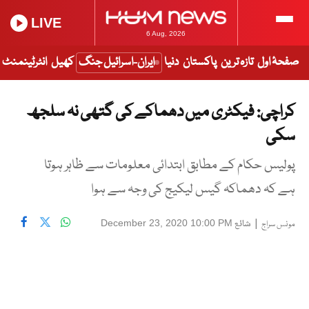
LIVE
6 Aug, 2026
صفحۂ اول
تازہ ترین
پاکستان
دنیا
ایران-اسرائیل جنگ
کھیل
انٹرٹینمنٹ
کراچی: فیکٹری میں دھماکے کی گتھی نہ سلجھ
سکی
پولیس حکام کے مطابق ابتدائی معلومات سے ظاہر ہوتا
ہے کہ دھماکہ گیس لیکیج کی وجہ سے ہوا
|
شائع
December 23, 2020 10:00 PM
مونس سراج