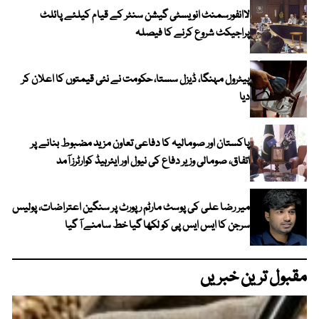
لاانفورسمنٹ انویسٹی گیشن سنٹر کے قیام کیلئے پائلٹ
پراجیکٹ شروع کرنے کا فیصلہ
پیٹرول مہنگا، ڈیزل سستا، حکومت نے نئی قیمتوں کا اعلان کر
دیا
پاکستان اور صومالیہ کا دفاعی تعاون مزید مضبوط بنانے پر
اتفاق، صومالی وزیر دفاع کی نیول اور ایئرہیڈ کوارٹرز آمد
میر رضا علی کی پوسٹ مارٹم رپورٹ پر سنگین اعتراضات، پولیس
سرجن کا ایس ایس پی کو لکھا گیا خط سامنے آ گیا
مقبول ترین خبریں