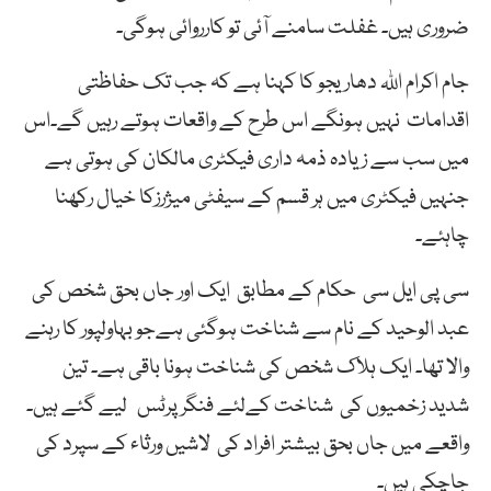
ضروری ہیں۔ غفلت سامنے آئی تو کارروائی ہوگی۔
جام اکرام اللہ دھاریجو کا کہنا ہے کہ جب تک حفاظتی
اقدامات نہیں ہونگے اس طرح کے واقعات ہوتے رہیں گے۔اس
میں سب سے زیادہ ذمہ داری فیکٹری مالکان کی ہوتی ہے
جنہیں فیکٹری میں ہر قسم کے سیفٹی میژرزکا خیال رکھنا
چاہئے۔
سی پی ایل سی حکام کے مطابق ایک اور جاں بحق شخص کی
عبد الوحید کے نام سے شناخت ہوگئی ہےجو بہاولپور کا رہنے
والا تھا۔ ایک ہلاک شخص کی شناخت ہونا باقی ہے۔ تین
شدید زخمیوں کی شناخت کےلئے فنگر پرٹس لیے گئے ہیں۔
واقعے میں جاں بحق بیشتر افراد کی لاشیں ورثاء کے سپرد کی
جاچکی ہیں۔