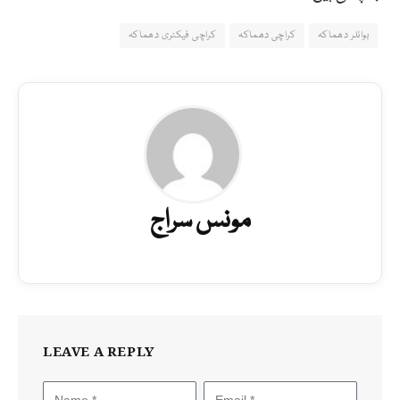
بوائلر دھماکہ
کراچی دھماکہ
کراچی فیکٹری دھماکہ
مونس سراج
LEAVE A REPLY