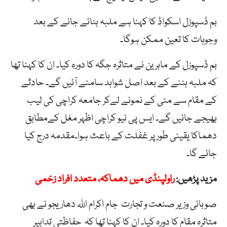
بم ڈسپوزل اسکواڈ کا کہنا ہے ملبہ ہٹائے جانے کے بعد
وجوہات کا تعین ممکن ہوگا۔
بم ڈسپوزل کے ماہرین نے متاثرہ جگہ کا دورہ کیا۔ ان کا کہنا تھا
کہ ملبہ ہٹنے کے بعد اصل شواہد سامنے آئیں گے۔ حادثے
کے مقام سے مٹی کے نمونے لےکر جامعہ کراچی کی لیب
بھیجے جائیں گے۔ ایس پی نیو کراچی اظہر مغل کےمطابق
دھماکا یقینی طور پر غفلت کے باعث ہوا۔مقدمہ درج کیا
جائے گا۔
مزید پڑھیں:
راولپنڈی میں دھماکہ، متعدد افراد زخمی
صوبائی وزیر صنعت و تجارت جام اکرام اللہ دھاریجو نے بھی
متاثرہ مقام کا دورہ کیا۔ ان کا کہنا تھا کہ حفاظتی تدابیر