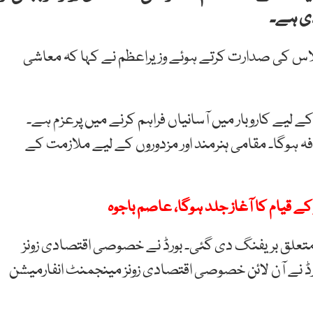
دی ہے۔
اس کی صدارت کرتے ہوئے وزیراعظم نے کہا کہ معاشی
 لیے کاروبار میں آسانیاں فراہم کرنے میں پرعزم ہے۔
وگا۔ مقامی ہنرمند اور مزدوروں کے لیے ملازمت کے
قیام کا آغاز جلد ہوگا، عاصم باجوہ
ادی زونز سے متعلق بریفنگ دی گئی۔ بورڈ نے خصوصی اقتصادی زونز
کی منظوری دے دی۔بورڈ نے آن لائن خصوصی اقتصادی زونز مینجمنٹ انفارمیشن