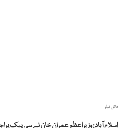
فائل فوٹو
اسلام آباد: وزیراعظم عمران خان نے سی پیک پر