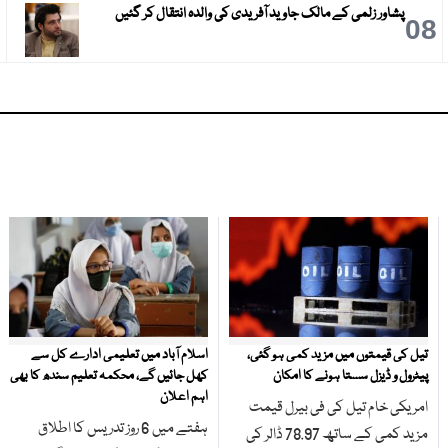
پشاور زلمی کے مالک جاوید آفریدی کی والدہ انتقال کر گئیں
9
08
تیل کی قیمتوں میں مزید کمی ہو گئی،
اسلام آباد میں تعلیمی ادارے کل سے
پیٹرول و ڈیزل سستا ہونے کا امکان
کھل جائیں گے، محکمہ تعلیم سندھ کا بھی
اہم اعلان
امریکی خام تیل کی فی بیرل قیمت
ہفتے میں 6 روز تدریس کا اطلاق
مزید کمی کے ساتھ 78.97 ڈالر کی