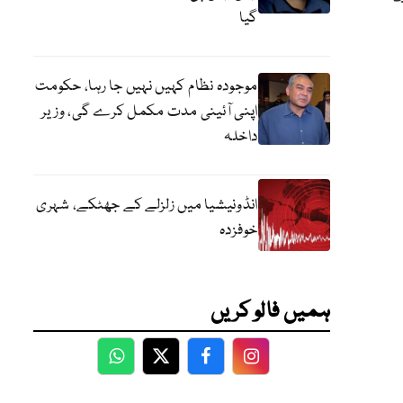
گیا
موجودہ نظام کہیں نہیں جا رہا، حکومت
اپنی آئینی مدت مکمل کرے گی، وزیر
داخلہ
انڈونیشیا میں زلزلے کے جھٹکے، شہری
خوفزدہ
ہمیں فالو کریں
WhatsApp
Twitter
Facebook
Facebook