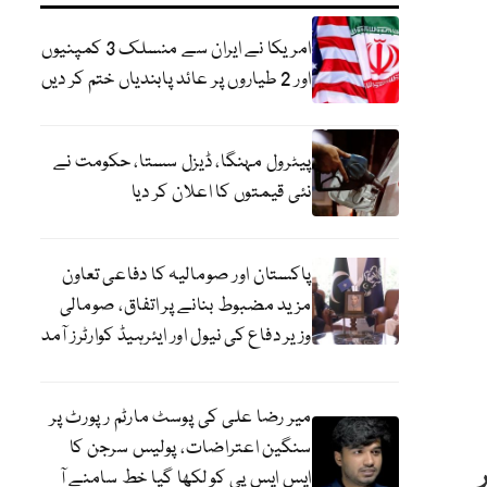
امریکا نے ایران سے منسلک 3 کمپنیوں
اور 2 طیاروں پر عائد پابندیاں ختم کر دیں
پیٹرول مہنگا، ڈیزل سستا، حکومت نے
نئی قیمتوں کا اعلان کر دیا
پاکستان اور صومالیہ کا دفاعی تعاون
مزید مضبوط بنانے پر اتفاق، صومالی
وزیر دفاع کی نیول اور ایئرہیڈ کوارٹرز آمد
میر رضا علی کی پوسٹ مارٹم رپورٹ پر
سنگین اعتراضات، پولیس سرجن کا
ایس ایس پی کو لکھا گیا خط سامنے آ