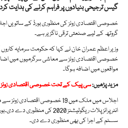
گیس ترجیحی بنیادوں پر فراہم کرنے کی ہدایت کر
خصوصی اقتصادی زونز کی منظوری بورڈ کے ساتویں اجل
گروتھ کے لیے صنعتی ترقی ناگزیر ہے۔
وزیر اعظم عمران خان نے کہا کہ حکومت سرمایہ کاروں کے
خصوصی اقتصادی زونز سے معاشی سرگرمیوں میں اضافہ ہ
مواقعوں میں اضافہ ہوگا۔
مزید پڑھیں:
سی پیک کے تحت خصوصی اقتصادی زونز کے 
اجلاس میں ملک میں 19 خصوصی اقتص
انٹرپرائزپلاٹ ریگولیشنز 2020 
سسٹم کے اجرا کی بھی منظوری دے دی۔