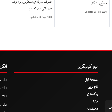
صرف سرکاری اسکولوں پر ہوگا،
سطح پر آ گئی
صوبائی وزیر تعلیم
Updated 03 Aug, 2026
Updated 02 Aug, 2026
نیوز کیٹیگریز
انگر
صفحۂ اول
Urdu
تازہ ترین
Urdu
پاکستان
Urdu
دنیا
Urdu
اس
معیشت