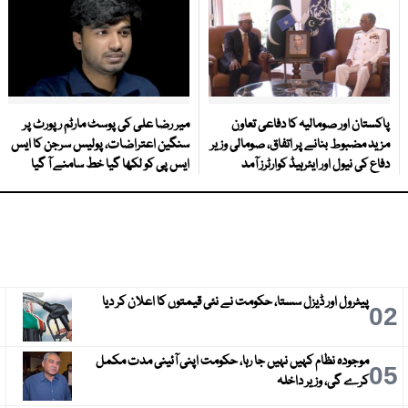
پاکستان اور صومالیہ کا دفاعی تعاون
میر رضا علی کی پوسٹ مارٹم رپورٹ پر
مزید مضبوط بنانے پر اتفاق، صومالی وزیر
سنگین اعتراضات، پولیس سرجن کا ایس
دفاع کی نیول اور ایئرہیڈ کوارٹرز آمد
ایس پی کو لکھا گیا خط سامنے آ گیا
پیٹرول اور ڈیزل سستا، حکومت نے نئی قیمتوں کا اعلان کر دیا
3
02
موجودہ نظام کہیں نہیں جا رہا، حکومت اپنی آئینی مدت مکمل
6
05
کرے گی، وزیر داخلہ