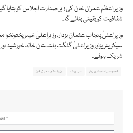
وزیر اعظم عمران خان کی زیر صدارت اجلاس کو بتایا گیا 
شفافیت کو یقینی بنائے گا۔
وزیراعلیٰ پنجاب عثمان بزدار، وزیراعلیٰ خیبر پختونخوا
سیکریٹریزاور وزیراعلیٰ گلگت بلتستان خالد خورشید ا
شریک ہوئے۔
خصوصی اقتصادی زونز
سی پیک
وزیراعظم عمران خان