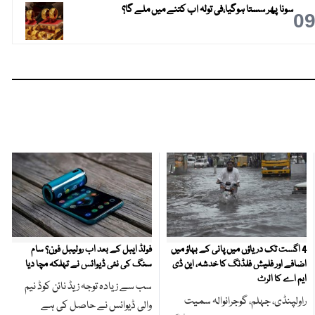
سونا پھر سستا ہوگیا،فی تولہ اب کتنے میں ملے گا؟
0
4 اگست تک دریاؤں میں پانی کے بہاؤ میں
فولڈ ایبل کے بعد اب رولیبل فون؟ سام
اضافے اور فلیش فلڈنگ کا خدشہ، این ڈی
سنگ کی نئی ڈیوائس نے تہلکہ مچا دیا
ایم اے کا الرٹ
سب سے زیادہ توجہ زیڈ نائن کوڈ نیم
راولپنڈی، جہلم، گوجرانوالہ سمیت
والی ڈیوائس نے حاصل کی ہے