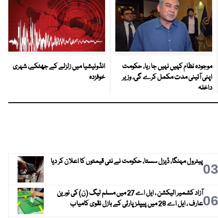
موجودہ نظام کہیں نہیں جا رہا، حکومت
انڈونیشیا میں زلزلے کے جھٹکے، شہری
اپنی آئینی مدت مکمل کرے گی، وزیر
خوفزدہ
داخلہ
پیٹرول مہنگا، ڈیزل سستا، حکومت نے نئی قیمتوں کا اعلان کر دیا
0
آزاد کشمیر الیکشن ، ایل اے 27 میں مسلم لیگ (ن) کی نورین
0
عارف ، ایل اے 28 میں پیپلز پارٹی کے بازل نقوی کامیاب