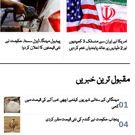
پیٹرول مہنگا، ڈیزل سستا، حکومت نے
امریکا نے ایران سے منسلک 3 کمپنیوں
نئی قیمتوں کا اعلان کر دیا
اور 2 طیاروں پر عائد پابندیاں ختم کر دیں
مقبول ترین خبریں
مہنگائی کے ستائے شہریوں کیلئے اچھی خبر، آٹے کی قیمت میں
01
کمی
پنجاب حکومت نے گندم کی نئی قیمت مقرر کردی
04