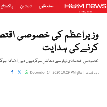
صفحۂ اول
تازہ ترین
پاکستان
6 Aug, 2026
وزیراعظم کی خصوصی اقتصاد
کرنےکی ہدایت
خصوصی اقتصادی زونز سے معاشی سرگرمیوں میں اضافہ ہوگا،
|
شائع
December 14, 2020 10:29 PM
ویب ڈیسک