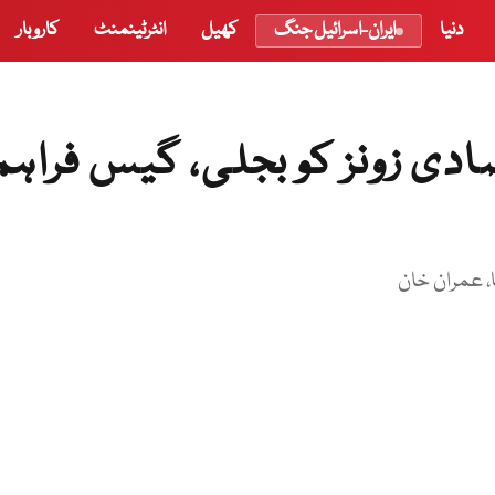
دنیا
ایران-اسرائیل جنگ
کھیل
انٹرٹینمنٹ
کاروبار
ی زونز کو بجلی، گیس فراہم
 عمران خان