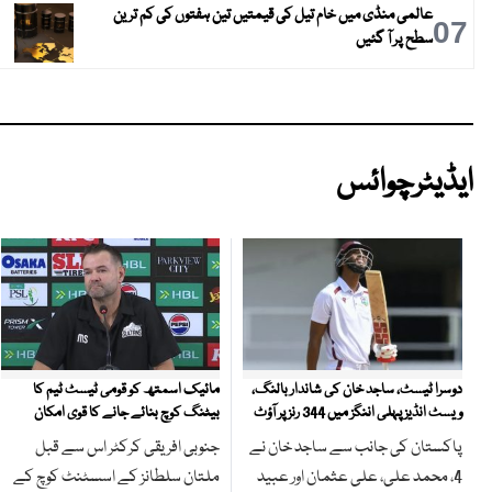
عالمی منڈی میں خام تیل کی قیمتیں تین ہفتوں کی کم ترین
07
سطح پر آ گئیں
ایڈیٹرچوائس
مائیک اسمتھ کو قومی ٹیسٹ ٹیم کا
دوسرا ٹیسٹ، ساجد خان کی شاندار بالنگ،
بیٹنگ کوچ بنائے جانے کا قوی امکان
ویسٹ انڈیز پہلی اننگز میں 344 رنز پر آؤٹ
جنوبی افریقی کرکٹر اس سے قبل
پاکستان کی جانب سے ساجد خان نے
ملتان سلطانز کے اسسٹنٹ کوچ کے
4، محمد علی، علی عثمان اور عبید