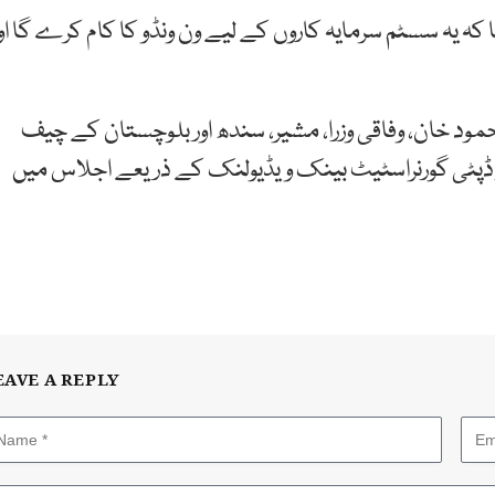
کہ یہ سسٹم سرمایہ کاروں کے لیے ون ونڈو کا کام کرے گا او
 محمود خان، وفاقی وزرا، مشیر، سندھ اور بلوچستان کے چیف
ور ڈپٹی گورنراسٹیٹ بینک ویڈیولنک کے ذریعے اجلاس میں
EAVE A REPLY