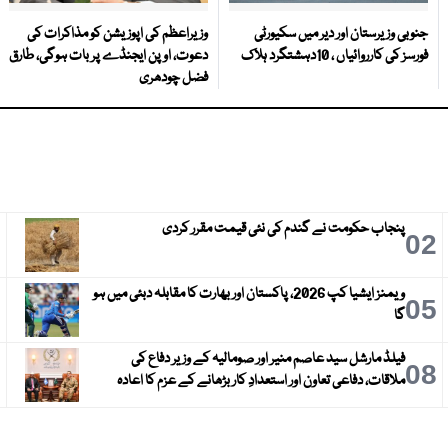
جنوبی وزیرستان اور دیر میں سکیورٹی
وزیراعظم کی اپوزیشن کو مذاکرات کی
فورسز کی کارروائیاں ، 10دہشتگرد ہلاک
دعوت، اوپن ایجنڈے پر بات ہوگی، طارق
فضل چودھری
پنجاب حکومت نے گندم کی نئی قیمت مقرر کردی
3
02
ویمنز ایشیا کپ 2026، پاکستان اور بھارت کا مقابلہ دبئی میں ہو
6
05
گا
فیلڈ مارشل سید عاصم منیر اور صومالیہ کے وزیر دفاع کی
9
08
ملاقات، دفاعی تعاون اور استعدادِ کار بڑھانے کے عزم کا اعادہ