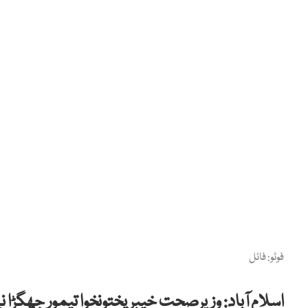
فوٹو: فائل