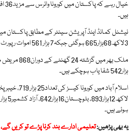
ہیں۔
نیشنل کمانڈ اینڈ آپریشن سینٹر کے مطابق پاکستان میں
3لاکھ68ہزار665 ہوگئی جبکہ7 ہزار 561 اموات رپورٹ ہوئی ہیں۔
ہزار542 شفا یاب ہوچکے ہیں۔
ہوئے ہیں۔
یہ بھی پڑھیں:
تعلیمی ادارے بند کرنا پڑے تو کریں گے، و