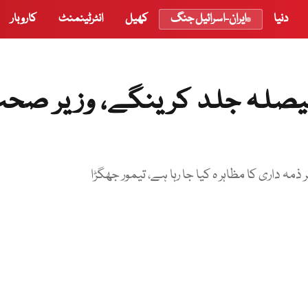
دنیا
ایران-اسرائیل جنگ
کھیل
انٹرٹینمنٹ
کاروبار
فیصلہ جلد کرینگے، وزیر صح
مہ داری کا مظاہر ہ کیا جا رہا ہے، تیمور جھگڑا