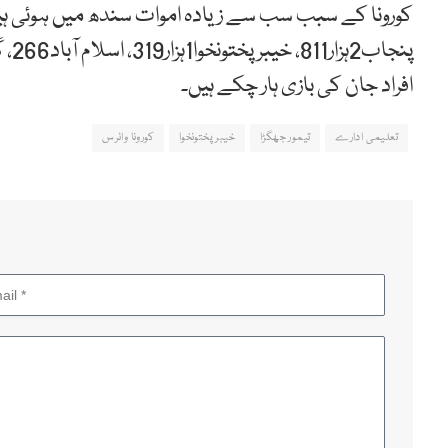
افراد جان کی بازی ہار چکے ہیں۔
تعلیمی ادارے
تیمور جھگڑا
خیبر پختونخوا
کورونا وائرس