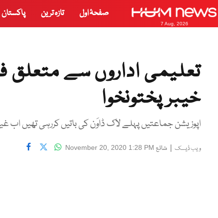
صفحۂ اول
تازہ ترین
پاکستان
7 Aug, 2026
تعلیمی اداروں سے متعلق 
خیبر پختونخوا
اپوزیشن جماعتیں پہلے لاک ڈاوَن کی باتیں کررہی تھیں اب غیر ذ
|
شائع
November 20, 2020 1:28 PM
ویب ڈیسک