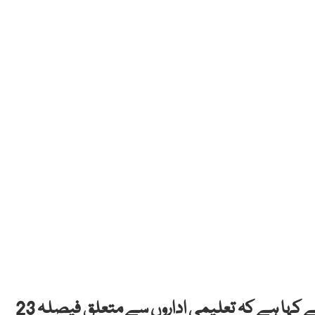
اسلام آباد: وزیرصحت خیبر پختونخوا تیمور جھگڑا نے کہا ہے کہ تعلیمی اداروں سے متعلق فیصلہ 23