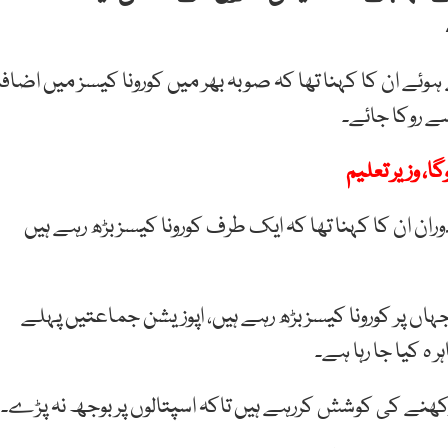
وئے ان کا کہنا تھا کہ صوبہ بھر میں کورونا کیسز میں اضافہ
ے روکا جائے۔
، وزیر تعلیم
ران ان کا کہنا تھا کہ ایک طرف کورونا کیسز بڑھ رہے ہیں
اں پر کورونا کیسز بڑھ رہے ہیں، اپوزیشن جماعتیں پہلے
 ہ کیا جا رہا ہے۔
ں رکھنے کی کوشش کررہے ہیں تاکہ اسپتالوں پر بوجھ نہ پڑے۔