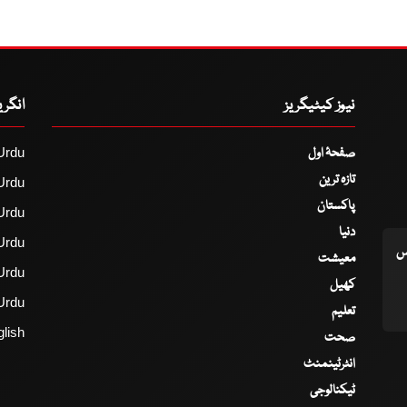
نیوز کیٹیگریز
انگر
صفحۂ اول
Urdu
تازہ ترین
Urdu
پاکستان
Urdu
دنیا
Urdu
اس
معیشت
Urdu
کھیل
Urdu
تعلیم
lish
صحت
انٹرٹینمنٹ
ٹیکنالوجی