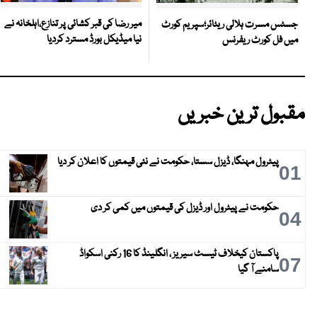
میر رضا کی قبر کشائی پر تنازع،اہلخانہ نے
جسٹس مسرت ہلالی ریٹائر؛سپریم کورٹ
نیا میڈیکل بورڈ مسترد کردیا
میں فل کورٹ ریفرنس
مقبول ترین خبریں
پیٹرول مہنگا، ڈیزل سستا، حکومت نے نئی قیمتوں کا اعلان کر دیا
01
حکومت نے پیٹرول اور ڈیزل کی قیمتوں میں کمی کر دی
04
پاکستان کیخلاف ٹیسٹ سیریز ، انگلینڈ کا 16 رکنی اسکواڈ
07
سامنے آ گیا