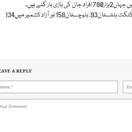
کورونا کے سبب سب سے زیادہ اموات سندھ میں ہوئی ہیں جہاں2ہزار780 افراد جان کی بازی ہار گئے ہیں۔
پنجاب2ہزار811، خیبرپختونخوا1ہزار319، اسلام آباد266، گلگت بلتستان93، بلوچستان158 اور آزادکشمیر میں134
EAVE A REPLY