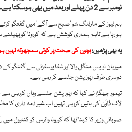
نومبر سے 2 دن پہلے اور بعد میں بھی ہوسکتا ہے۔
ہم نیوز کے مارننگ شو ’صبح سے آگے‘ میں گفتگو کرتے ہ
ہو رہا ہے تاہم ہماری کوشش ہے کہ کورونا کو پھیلنے س
یہ بھی پڑھیں:
بچوں کی صحت پر کوئی سمجھوتہ نہیں ہوگا
میزبان اویس منگل والا اور شفا یوسفزئی سے گفتگو کے دو
دوسری طرف اپوزیشن جلسے کر رہی ہے۔
تیمور جھگڑا نے کہا کہ اپوزیشن جلسے وہاں کررہی ہے جہ
لاک ڈاوَن کی باتیں کررہی تھیں اب غیر ذمہ داری کا مظاہر
صوبائی وزیر کا کہنا تھا کہ کورونا وائرس کو کنٹرول می