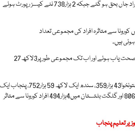
خیال رہے کہ پاکستان میں کورونا وائرس سے مزید36 افراد جاں بحق ہو گئے جبکہ 2 ہزار738 نئے کیسز رپورٹ ہوئے
 کورونا سے متاثرہ افراد کی مجموعی تعداد
ملک بھر میں گزشتہ 24 گھنٹے کے دوران868 مریض صحت یاب ہوئے اور اب تک مجموعی طور پر3لاکھ27
اسلام آباد میں کورونا کیسز کی تعداد25 ہزار 719، خیبرپختونخوا43 ہزار359، سندھ ایک لاکھ 59 ہزار752، پنجاب ای
لاکھ12ہزار893، بلوچستان16ہزار642، آزاد کشمیر5 ہزار806 اور گلگت بلتستان میں4ہزار494 افراد کورونا سے متاثر
زیر تعلیم پنجاب