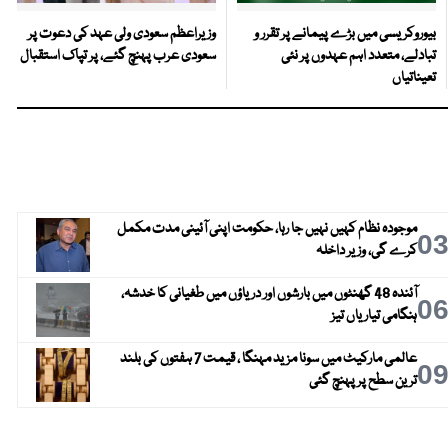
بیوروکریسی میں بڑے پیمانے پر تقرر و
وزیراعظم سعودی ولی عہد کی دعوت پر
تبادلے، متعدد اہم عہدوں پر نئی
سعودی عرب پہنچ گئے، پر تپاک استقبال
تعیناتیاں
موجودہ نظام کہیں نہیں جا رہا، حکومت اپنی آئینی مدت مکمل
0
کرے گی، وزیر داخلہ
آئندہ 48 گھنٹوں میں بارشوں اور دریاؤں میں طغیانی کا خدشہ،
0
ہنگامی تیاریاں تیز
عالمی مارکیٹ میں سونا مزید مہنگا ، قیمت 7 ہفتوں کی بلند
0
ترین سطح پر پہنچ گئی