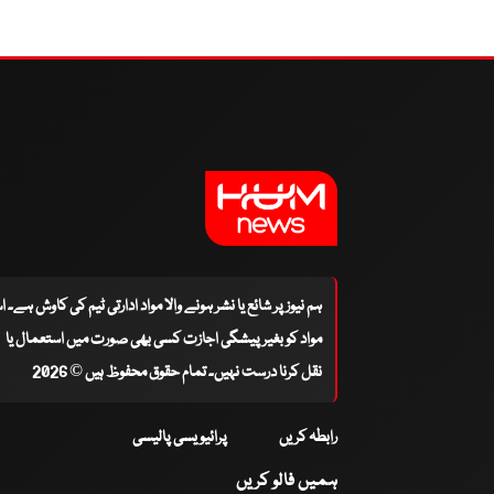
ہم نیوز پر شائع یا نشر ہونے والا مواد ادارتی ٹیم کی کاوش ہے۔ 
مواد کو بغیر پیشگی اجازت کسی بھی صورت میں استعمال یا
نقل کرنا درست نہیں۔ تمام حقوق محفوظ ہیں © 2026
رابطہ کریں
پرائیویسی پالیسی
ہمیں فالو کریں