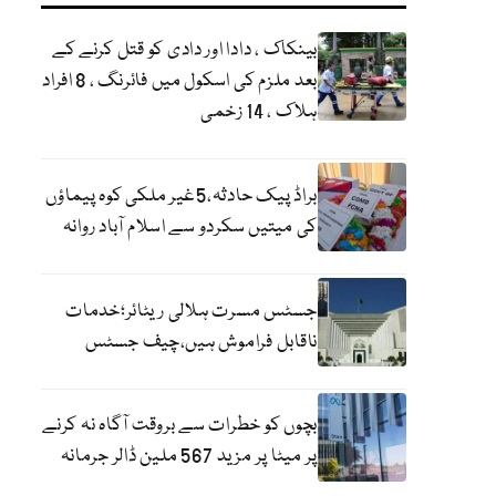
بینکاک ، دادا اور دادی کو قتل کرنے کے
بعد ملزم کی اسکول میں فائرنگ ، 8 افراد
ہلاک ، 14 زخمی
براڈ پیک حادثہ،5غیر ملکی کوہ پیماؤں
کی میتیں سکردو سے اسلام آباد روانہ
جسٹس مسرت ہلالی ریٹائر؛خدمات
ناقابل فراموش ہیں،چیف جسٹس
بچوں کو خطرات سے بروقت آگاہ نہ کرنے
پر میٹا پر مزید 567 ملین ڈالر جرمانہ