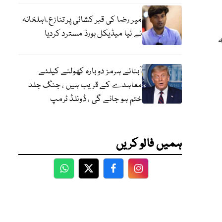
میر رضا کی قبر کشائی پر تنازع،اہلخانہ
نے نیا میڈیکل بورڈ مسترد کردیا
آبنائے ہرمز دوبارہ کھولنے کیلئے
معاہدے کے قریب ہیں ، جنگ جلد
ختم ہو جائے گی ، ڈونلڈ ٹرمپ
ہمیں فالو کریں
WhatsApp
Twitter
Facebook
Facebook