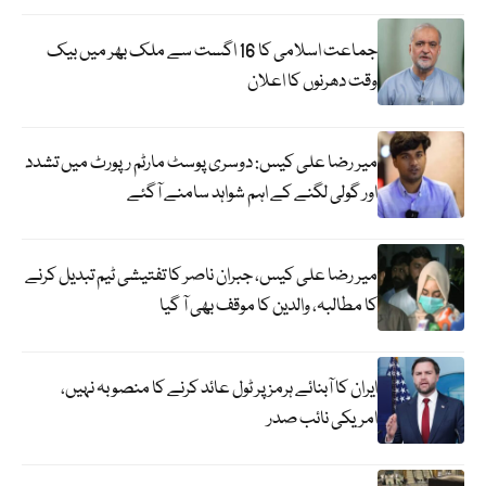
جماعت اسلامی کا 16 اگست سے ملک بھر میں بیک
وقت دھرنوں کا اعلان
میر رضا علی کیس: دوسری پوسٹ مارٹم رپورٹ میں تشدد
اور گولی لگنے کے اہم شواہد سامنے آگئے
میر رضا علی کیس، جبران ناصر کا تفتیشی ٹیم تبدیل کرنے
کا مطالبہ، والدین کا موقف بھی آ گیا
ایران کا آبنائے ہرمز پر ٹول عائد کرنے کا منصوبہ نہیں،
امریکی نائب صدر