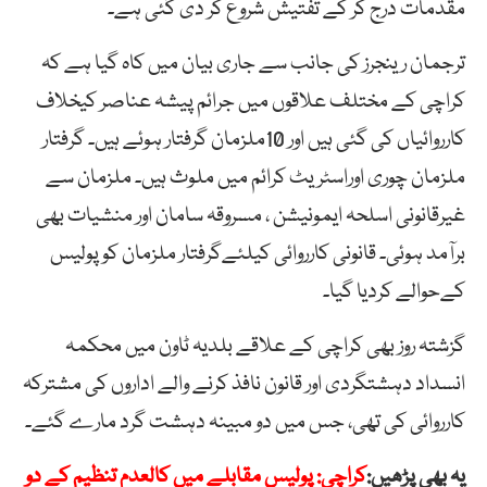
مقدمات درج کر کے تفتیش شروع کر دی گئی ہے۔
ترجمان رینجرز کی جانب سے جاری بیان میں کاہ گیا ہے کہ
کراچی کے مختلف علاقوں میں جرائم پیشہ عناصر کیخلاف
کارروائیاں کی گئی ہیں اور 10ملزمان گرفتار ہوئے ہیں۔ گرفتار
ملزمان چوری اوراسٹریٹ کرائم میں ملوث ہیں۔ ملزمان سے
غیرقانونی اسلحہ ایمونیشن ، مسروقہ سامان اور منشیات بھی
برآمد ہوئی۔ قانونی کارروائی کیلئےگرفتار ملزمان کو پولیس
کےحوالے کردیا گیا۔
گزشتہ روز بھی
کراچی
کے
علاقے بلدیہ ٹاون میں محکمہ
انسداد دہشتگردی اور قانون نافذ کرنے والے اداروں کی مشترکہ
کارروائی کی تھی، جس میں
دو مبینہ دہشت گرد مارے گئے۔
یہ بھی پڑھیں:
کراچی: پولیس مقابلے میں کالعدم تنظیم کے دو