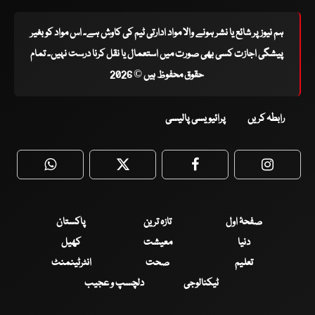
ہم نیوز پر شائع یا نشر ہونے والا مواد ادارتی ٹیم کی کاوش ہے۔ اس مواد کو بغیر
پیشگی اجازت کسی بھی صورت میں استعمال یا نقل کرنا درست نہیں۔ تمام
حقوق محفوظ ہیں © 2026
رابطہ کریں
پرائیویسی پالیسی
WhatsApp
Twitter
Facebook
Faceboo
صفحۂ اول
تازہ ترین
پاکستان
دنیا
معیشت
کھیل
تعلیم
صحت
انٹرٹینمنٹ
ٹیکنالوجی
دلچسپ و عجیب