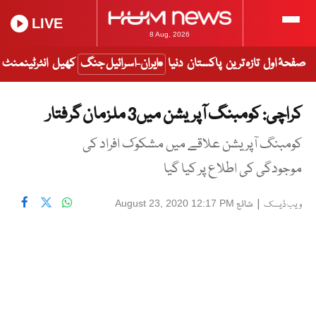
LIVE
8 Aug, 2026
صفحۂ اول
تازہ ترین
پاکستان
دنیا
ایران-اسرائیل جنگ
کھیل
انٹرٹینمنٹ
کراچی: کومبنگ آپریشن میں3 ملزمان گرفتار
کومبنگ آپریشن علاقے میں مشکوک افراد کی
موجودگی کی اطلاع پر کیا گیا
|
شائع
August 23, 2020 12:17 PM
ویب ڈیسک