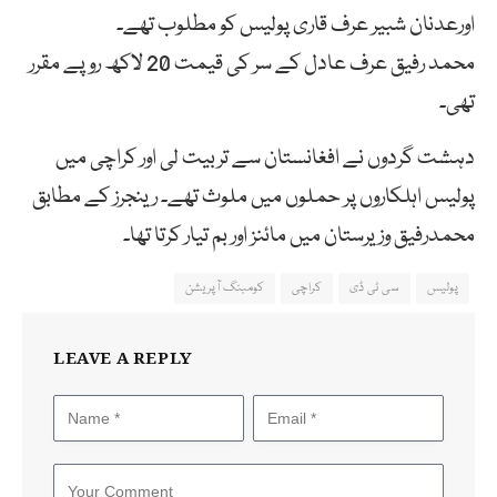
اورعدنان شبیر عرف قاری پولیس کو مطلوب تھے۔
محمد رفیق عرف عادل کے سر کی قیمت 20 لاکھ روپے مقرر
تھی۔
دہشت گردوں نے افغانستان سے تربیت لی اور کراچی میں
پولیس اہلکاروں پر حملوں میں ملوث تھے۔ رینجرز کے مطابق
محمدرفیق وزیرستان میں مائنز اور بم تیار کرتا تھا۔
پولیس
سی ٹی ڈی
کراچی
کومبنگ آپریشن
LEAVE A REPLY