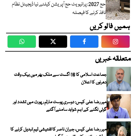
حج 2027: پرائیویٹ حج آپریشن کیلئے نیا ڈیجیٹل نظام
نافذ کرنے کا فیصلہ
ہمیں فالو کریں
WhatsApp
Twitter
Facebook
Faceboo
متعلقہ خبریں
جماعت اسلامی کا 16 اگست سے ملک بھر میں بیک وقت
دھرنوں کا اعلان
میر رضا علی کیس: دوسری پوسٹ مارٹم رپورٹ میں تشدد اور
گولی لگنے کے اہم شواہد سامنے آگئے
میر رضا علی کیس، جبران ناصر کا تفتیشی ٹیم تبدیل کرنے کا