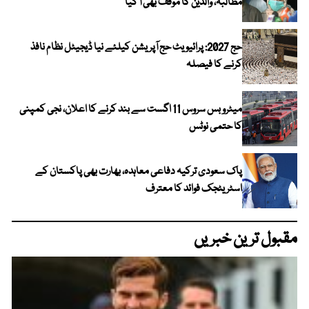
مطالبہ، والدین کا موقف بھی آ گیا
حج 2027: پرائیویٹ حج آپریشن کیلئے نیا ڈیجیٹل نظام نافذ
کرنے کا فیصلہ
میٹرو بس سروس 11 اگست سے بند کرنے کا اعلان، نجی کمپنی
کا حتمی نوٹس
پاک سعودی ترکیہ دفاعی معاہدہ، بھارت بھی پاکستان کے
اسٹریٹجک فوائد کا معترف
مقبول ترین خبریں