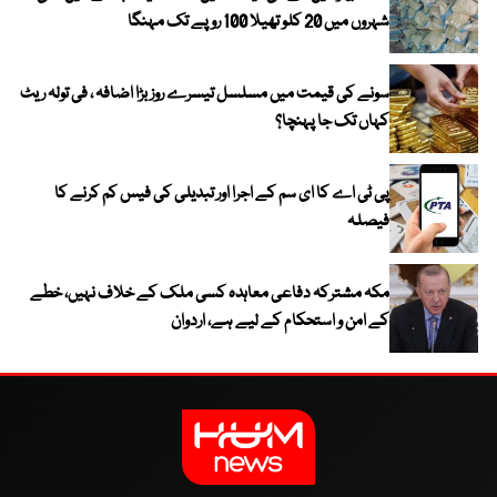
شہروں میں 20 کلو تھیلا 100 روپے تک مہنگا
سونے کی قیمت میں مسلسل تیسرے روز بڑا اضافہ ، فی تولہ ریٹ
کہاں تک جا پہنچا؟
پی ٹی اے کا ای سم کے اجرا اور تبدیلی کی فیس کم کرنے کا
فیصلہ
مکہ مشترکہ دفاعی معاہدہ کسی ملک کے خلاف نہیں، خطے
کے امن و استحکام کے لیے ہے، اردوان