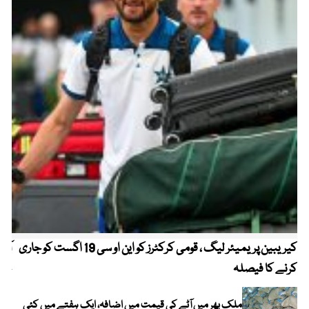
کیریبین پریمیئر لیگ ، قومی کرکٹرز کو این او سی 19 اگست کو جاری
آز
کرنے کا فیصلہ
چھی
ملک بھر میں آٹے کی قیمت میں اضافہ، ایک ہفتے میں کئی