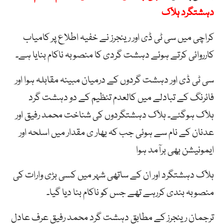
دہشتگرد ہلاک
کراچی میں سی ٹی ڈی اور رینجرز نے خفیہ اطلاع پر کامیاب
کارروائی کرتے ہوئے دہشت گردی کا منصوبہ ناکام بنایا ہے۔
سی ٹی ڈی اور دہشت گردوں کے درمیان مبینہ مقابلہ ہوا اور
فائرنگ کے تبادلے میں کالعدم تنظیم کے دو دہشت گرد
ہلاک ہوگئے۔ ہلاک دہشتگردوں کی شناخت محمد رفیق اور
عدنان کے نام سے ہوئی جب کہ بھار ی مقدار میں اسلحہ اور
ایمونیشن بھی برآمد ہوا
ہلاک
دہشتگرد
اور
ان
کے
ساتھی
شہر
میں
کسی
بڑی
وارات
کی
منصوبہ
بندی
کررہے
تھے جس کو ناکام بنا دیا گیا۔
ترجمان رینجرز کے مطابق دہشت گرد محمد رفیق عرف عادل