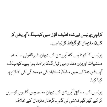
کراچی:پولیس نے شاہ لطیف ٹاؤن میں کومبنگ آپریشن کر
کے3 ملزمان کو گرفتار کر لیا ہے۔
پولیس کا کہنا ہے کہ آپریشن کے دوران غیر قانونی اسلحہ،
منشیات اور بڑی مقدار میں تیار گٹکا برآمد ہوا ہے۔ کومبنگ
آپریشن علاقے میں مشکوک افراد کی موجودگی کی اطلاع پر
کیا گیا۔
پولیس کے مطابق آپریشن کے دوران مخصوص گلیوں کو سیل
کر کے گھر گھر تلاشی لی گئی۔ گرفتار ملزمان کے خلاف