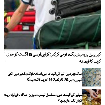
کیریبین پریمیئر لیگ ، قومی کرکٹرز کو این او سی 19 اگست کو جاری
آز
کرنے کا فیصلہ
چھی
ملک بھر میں آٹے کی قیمت میں اضافہ، ایک ہفتے میں کئی
شہروں میں 20 کلو تھیلا 100 روپے تک مہنگا
سونے کی قیمت میں مسلسل تیسرے روز بڑا اضافہ ، فی تولہ ریٹ
کہاں تک جا پہنچا؟