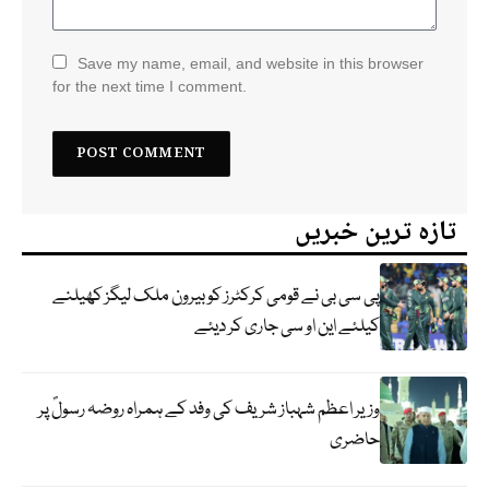
Save my name, email, and website in this browser
for the next time I comment.
تازہ ترین خبریں
پی سی بی نے قومی کرکٹرز کو بیرون ملک لیگز کھیلنے
کیلئے این او سی جاری کر دیئے
وزیر اعظم شہباز شریف کی وفد کے ہمراہ روضہ رسولؐ پر
حاضری