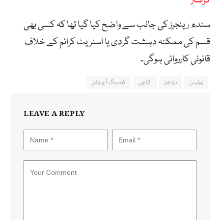
گرفتار
سندھ رینجرز کی جانب سے واضح کیا گیا تھا کہ کسی بھی
قسم کی ممکنہ دہشت گردی یا اسٹریٹ کرائم کے خلاف
قانونی کارروائی ہوگی۔
پولیس
رینجرز
کراچی
کومبنگ آپریشن
LEAVE A REPLY