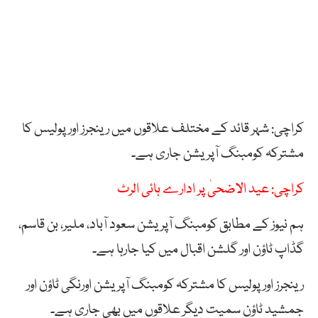
کراچی: شہر قائد کے مختلف علاقوں میں رینجرز اور پولیس کا
مشترکہ کومبنگ آپریشن جاری ہے۔
کراچی: عید الاضحیٰ پر ادارے ہائی الرٹ
ہم نیوز کے مطابق کومبنگ آپریشن سعود آباد، ملیر، بن قاسم،
گڈاپ ٹاؤن اور گلشن اقبال میں کیا جارہا ہے۔
رینجرز اور پولیس کا مشترکہ کومبنگ آپریشن اورنگی ٹاؤن اور
جمشید ٹاؤن سمیت دیگر علاقوں میں بھی جاری ہے۔