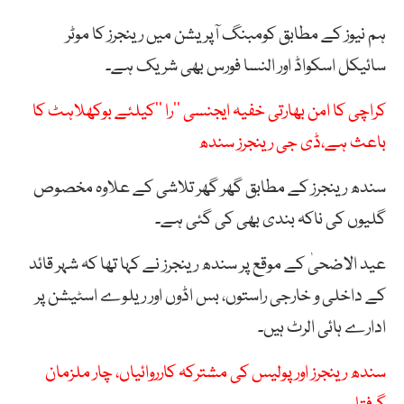
ہم نیوز کے مطابق کومبنگ آپریشن میں رینجرز کا موٹر
سائیکل اسکواڈ اور النسا فورس بھی شریک ہے۔
کراچی کا امن بھارتی خفیہ ایجنسی ’’را ‘‘کیلئے بوکھلاہٹ کا
باعث ہے،ڈی جی رینجرز سندھ
سندھ رینجرز کے مطابق گھر گھر تلاشی کے علاوہ مخصوص
گلیوں کی ناکہ بندی بھی کی گئی ہے۔
عید الاضحیٰ کے موقع پر سندھ رینجرز نے کہا تھا کہ شہر قائد
کے داخلی و خارجی راستوں، بس اڈوں اور ریلوے اسٹیشن پر
ادارے ہائی الرٹ ہیں۔
سندھ رینجرز اور پولیس کی مشترکہ کارروائیاں، چار ملزمان