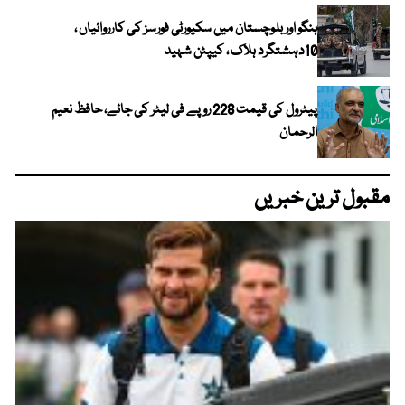
ہنگو اور بلوچستان میں سکیورٹی فورسز کی کارروائیاں ،
10دہشتگرد ہلاک ، کیپٹن شہید
پیٹرول کی قیمت 228 روپے فی لیٹر کی جائے، حافظ نعیم
الرحمان
مقبول ترین خبریں