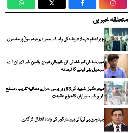
WhatsApp
Twitter
Facebook
Faceboo
متعلقہ خبریں
وزیر اعظم شہباز شریف کی وفد کے ہمراہ روضہ رسولؐ پر حاضری
میر رضا کی قبر کشائی کی کارروائی شروع ، والدین کے ڈی این اے
سیمپل بھی لینے کا فیصلہ
میجر طفیل شہید کی 68 ویں برسی ، مزار پر دعائیہ تقریب ، مسلح
افواج کے سربراہان کا خراج عقیدت
چیئرمین پی ٹی آئی بیرسٹر گوہر کی والدہ انتقال کر گئیں