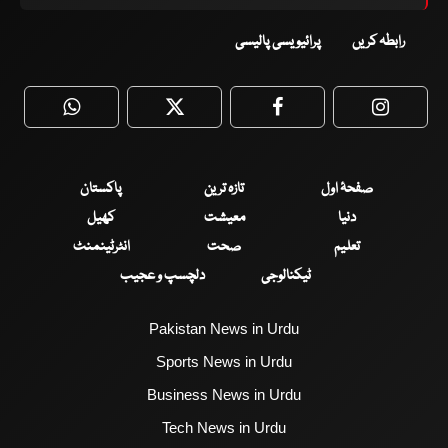
رابطہ کریں
پرائیویسی پالیسی
WhatsApp
Twitter
Facebook
Faceboo
صفحۂ اول
تازہ ترین
پاکستان
دنیا
معیشت
کھیل
تعلیم
صحت
انٹرٹینمنٹ
ٹیکنالوجی
دلچسپ و عجیب
Pakistan News in Urdu
Sports News in Urdu
Business News in Urdu
Tech News in Urdu