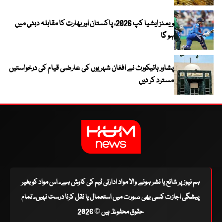
ویمنز ایشیا کپ 2026، پاکستان اور بھارت کا مقابلہ دبئی میں
ہو گا
پشاور ہائیکورٹ نے افغان شہریوں کی عارضی قیام کی درخواستیں
مسترد کر دیں
ہم نیوز پر شائع یا نشر ہونے والا مواد ادارتی ٹیم کی کاوش ہے۔ اس مواد کو بغیر
پیشگی اجازت کسی بھی صورت میں استعمال یا نقل کرنا درست نہیں۔ تمام
حقوق محفوظ ہیں © 2026