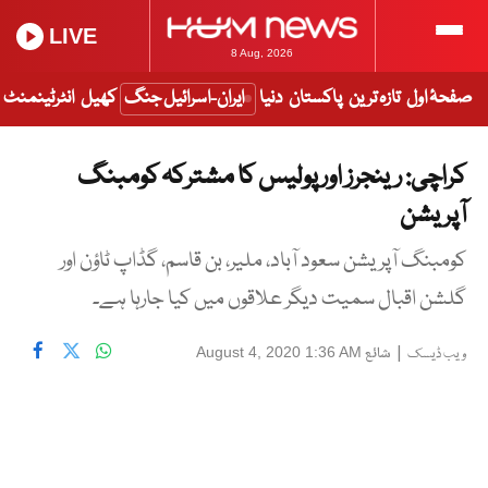
LIVE
8 Aug, 2026
صفحۂ اول
تازہ ترین
پاکستان
دنیا
ایران-اسرائیل جنگ
کھیل
انٹرٹینمنٹ
کراچی: رینجرز اور پولیس کا مشترکہ کومبنگ
آپریشن
کومبنگ آپریشن سعود آباد، ملیر، بن قاسم، گڈاپ ٹاؤن اور
گلشن اقبال سمیت دیگر علاقوں میں کیا جارہا ہے۔
|
شائع
August 4, 2020 1:36 AM
ویب ڈیسک