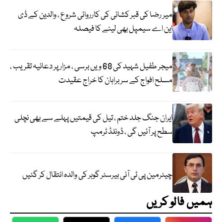
میر رضا کی قبر کشائی کی کارروائی شروع ، والدین کے ڈی
این اے سیمپل بھی لینے کا فیصلہ
میجر طفیل شہید کی 68 ویں برسی ، مزار پر دعائیہ تقریب ،
مسلح افواج کے سربراہان کا خراج عقیدت
ایران جنگ جلد ختم ، تیل کی قیمتیں پہلے سے بھی نچلی
سطح پر آئیں گی ، ڈونلڈ ٹرمپ
چیئرمین پی ٹی آئی بیرسٹر گوہر کی والدہ انتقال کر گئیں
ہمیں فالو کریں