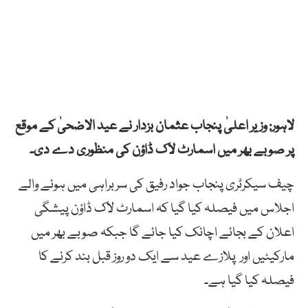
لاہور: وزیر اعلیٰ پنجاب عثمان بزدار نے عید الاضحیٰ کے موقع
پر صوبے بھر میں اسمارٹ لاک ڈاؤن کی منظوری دے دی۔
چیف سیکرٹری پنجاب جواد رفیق کی سربراہی میں ہونے والے
اجلاس میں فیصلہ کیا گیا کہ اسمارٹ لاک ڈاؤن پیشگی
اعلان کے بجائے اچانک کیا جائے گا جبکہ صوبے بھر میں
مارکیٹیں اور پلازے عید سے ایک دو روز قبل بند کرنے کا
فیصلہ کیا گیا ہے۔