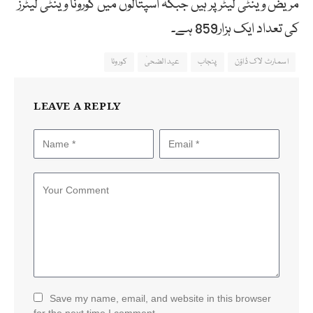
مریض وینٹی لیٹر پر ہیں جبکہ اسپتالوں میں کورونا وینٹی لیٹرز
کی تعداد ایک ہزار859 ہے۔
اسمارٹ لاک ڈاؤن
پنجاب
عید الضحیٰ
کورونا
LEAVE A REPLY
Save my name, email, and website in this browser