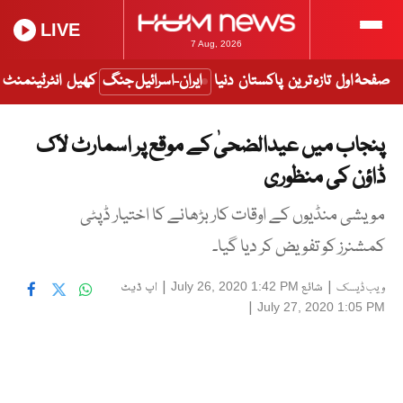
LIVE
7 Aug, 2026
صفحۂ اول
تازہ ترین
پاکستان
دنیا
ایران-اسرائیل جنگ
کھیل
انٹرٹینمنٹ
پنجاب میں عیدالضحیٰ کے موقع پر اسمارٹ لاک
ڈاؤن کی منظوری
مویشی منڈیوں کے اوقات کار بڑھانے کا اختیار ڈپٹی
کمشنرز کو تفویض کر دیا گیا۔
|
شائع
|
اپ ڈیٹ
July 26, 2020 1:42 PM
ویب ڈیسک
|
July 27, 2020 1:05 PM