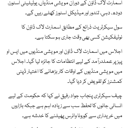
اسمارٹ لاک ڈاؤن کے دوران مویشی منڈیاں، یوٹیلیٹی اسٹورز،
دودھ، دہی، تندور اور میڈیکل اسٹورز کھلے رہیں گے۔
سول سیکرٹریٹ ذرائع کے مطابق اسمارٹ لاک ڈاؤن کا
نوٹیفکیشن کسی بھی وقت جاری ہو سکتا ہے۔
اجلاس میں اسمارٹ لاک ڈاؤن اور مویشی منڈیوں میں ایس او
پیز پر عملدرآمد کے لیے انتظامات کا جائزہ لیا گیا۔ اجلاس
میں مویشی منڈیوں کے اوقات کار بڑھانے کا اختیار ڈپٹی
کمشنرز کو تفویض کر دیا گیا۔
چیف سیکرٹری پنجاب جواد رفیق نے کہا کہ حکومت کے لیے
انسانی جانوں کا تحفظ سب سے زیادہ اہم ہے جبکہ بازاروں
میں خریداری سے کورونا وائرس پھیلنے کا خدشہ ہے۔