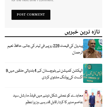
for the next time I comment.
تازہ ترین خبریں
پیٹرول کی قیمت 228 روپے فی لیٹر کی جائے، حافظ نعیم
الرحمان
الیکشن کمیشن نے بلوچستان کے 4 بلدیاتی حلقوں میں 9
اگست کی پولنگ ملتوی کردی
معاہدے کو عملی شکل دینے میں فیلڈ مارشل سید
عاصم منیر کا کردار قابل قدر ہے، وزیراعظم