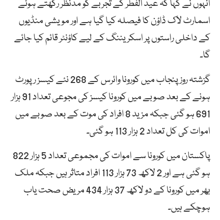
انہوں نے کہا کہ عید الفطر کے تجربے کو مدنظر رکھتے ہوئے
اسمارٹ لاک ڈاؤن کا فیصلہ کیا گیا ہے اور مویشی منڈیوں
کے داخلی راستوں پر اسکریننگ کے لیے کاؤنٹر قائم کیا جائے
گا۔
گزشتہ روز پنجاب میں کورونا وائرس کے 268 نئے کیسز رپورٹ
ہونے کے بعد صوبے میں کورونا کیسز کی مجوعی تعداد 91 ہزار
691 ہو گئی جبکہ مزید 8 افراد کی موت کے بعد صوبے میں
اموات کی کل تعداد 2 ہزار 113 ہو گئی۔
پاکستان میں کورونا سے اموات کی مجموعی تعداد 5 ہزار 822
ہو گئی ہے اور 2 لاکھ 73 ہزار 113 افراد متاثر ہیں جبکہ ملک
بھر میں کورونا کے دو لاکھ 37 ہزار 434 مریض صحت یاب
ہوچکے ہیں۔