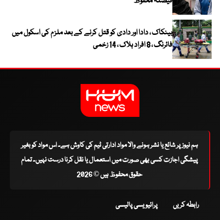
فیصلہ محفوظ
بینکاک ، دادا اور دادی کو قتل کرنے کے بعد ملزم کی اسکول میں
فائرنگ ، 8 افراد ہلاک ، 14 زخمی
ہم نیوز پر شائع یا نشر ہونے والا مواد ادارتی ٹیم کی کاوش ہے۔ اس مواد کو بغیر
پیشگی اجازت کسی بھی صورت میں استعمال یا نقل کرنا درست نہیں۔ تمام
حقوق محفوظ ہیں © 2026
رابطہ کریں
پرائیویسی پالیسی