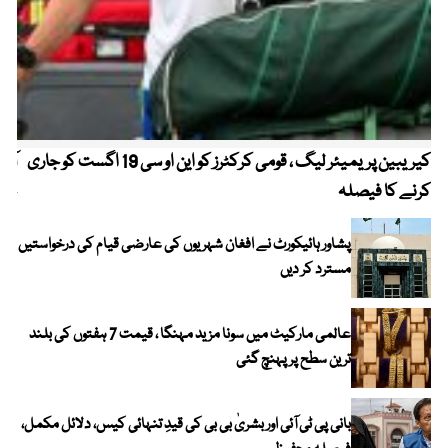
کیریبین پریمیئر لیگ ، قومی کرکٹرز کو این او سی 19 اگست کو جاری
آز
کرنے کا فیصلہ
چھی
پشاور ہائیکورٹ نے افغان شہریوں کی عارضی قیام کی درخواستیں
مسترد کر دیں
عالمی مارکیٹ میں سونا مزید مہنگا ، قیمت 7 ہفتوں کی بلند
ترین سطح پر پہنچ گئی
بانی پی ٹی آئی اور بشریٰ بی بی کی قیدِ تنہائی کیس، دلائل مکمل،