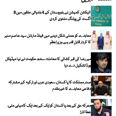
الیکشن کمیشن نے بلوچستان کے 4 بلدیاتی حلقوں میں 9
اگست کی پولنگ ملتوی کردی
معاہدے کو عملی شکل دینے میں فیلڈ مارشل سید عاصم منیر
کا کردار قابل قدر ہے، وزیراعظم
میر رضا کی قبر کشائی کا معاملہ، سندھ حکومت نے نیا میڈیکل
بورڈ تشکیل دے دیا
صدر مملکت کا پاکستان، سعودی عرب اور ترکیہ کے مشترکہ
دفاعی معاہدے کا خیرمقدم
معرکہ حق کے بعد پاکستان کو ایک کے بعد ایک کامیابی ملی،
عطا تارڑ