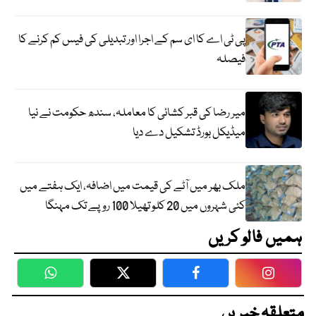
پی ٹی اے کا ای سم کے اجرا اور تبدیلی کی فیس کم کرنے کا
فیصلہ
میر رضا کی قبر کشائی کا معاملہ، سندھ حکومت نے نیا
میڈیکل بورڈ تشکیل دے دیا
ملک بھر میں آٹے کی قیمت میں اضافہ، ایک ہفتے میں
کئی شہروں میں 20 کلو تھیلا 100 روپے تک مہنگا
ہمیں فالو کریں
WhatsApp
Twitter
Facebook
Faceboo
متعلقہ خبریں