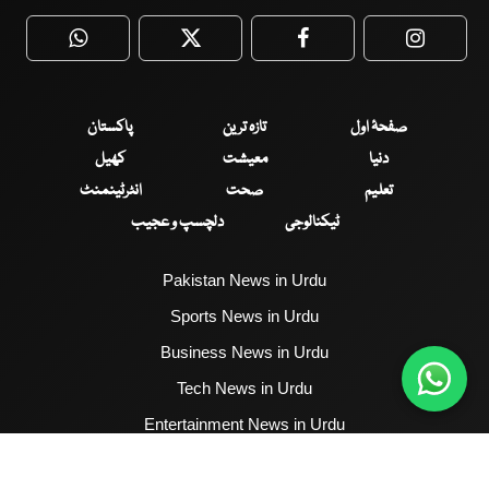
WhatsApp
Twitter
Facebook
Faceboo
صفحۂ اول
تازہ ترین
پاکستان
دنیا
معیشت
کھیل
تعلیم
صحت
انٹرٹینمنٹ
ٹیکنالوجی
دلچسپ و عجیب
Pakistan News in Urdu
Sports News in Urdu
Business News in Urdu
Tech News in Urdu
Entertainment News in Urdu
Health News in Urdu