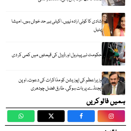
شادی کا کوئی ارادہ نہیں، اکیلی بے حد خوش ہوں، امیشا
پٹیل
حکومت نے پیٹرول اور ڈیزل کی قیمتوں میں کمی کر دی
وزیراعظم کی اپوزیشن کو مذاکرات کی دعوت، اوپن
ایجنڈے پر بات ہوگی، طارق فضل چودھری
ہمیں فالو کریں
WhatsApp
Twitter
Facebook
Faceboo