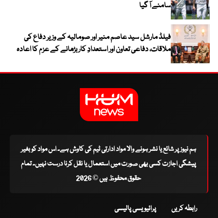
سامنے آ گیا
فیلڈ مارشل سید عاصم منیر اور صومالیہ کے وزیر دفاع کی
ملاقات، دفاعی تعاون اور استعدادِ کار بڑھانے کے عزم کا اعادہ
ہم نیوز پر شائع یا نشر ہونے والا مواد ادارتی ٹیم کی کاوش ہے۔ اس مواد کو بغیر
پیشگی اجازت کسی بھی صورت میں استعمال یا نقل کرنا درست نہیں۔ تمام
حقوق محفوظ ہیں © 2026
رابطہ کریں
پرائیویسی پالیسی