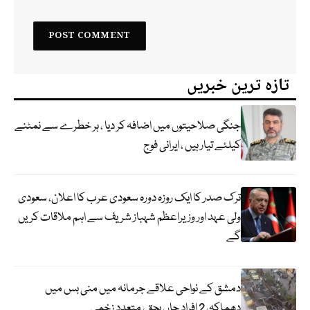
تازہ ترین خبریں
جنگی صلاحیتوں میں اضافہ کر دیا ، ہر خطرے سے نمٹنے
کیلئے تیار ہیں ، ایرانی فوج
ترک صدر کا ایک روزہ دورہ سعودی عرب کا اعلان، سعودی
ولی عہد اور وزیراعظم شہباز شریف سے اہم ملاقات کریں
گے
دمشق کے نواحی علاقے جرمانہ میں منی بس میں
دھماکہ، 2 افراد جاں بحق، متعدد زخمی