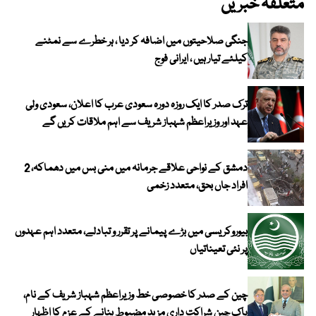
متعلقہ خبریں
جنگی صلاحیتوں میں اضافہ کر دیا ، ہر خطرے سے نمٹنے
کیلئے تیار ہیں ، ایرانی فوج
ترک صدر کا ایک روزہ دورہ سعودی عرب کا اعلان، سعودی ولی
عہد اور وزیراعظم شہباز شریف سے اہم ملاقات کریں گے
دمشق کے نواحی علاقے جرمانہ میں منی بس میں دھماکہ، 2
افراد جاں بحق، متعدد زخمی
بیوروکریسی میں بڑے پیمانے پر تقرر و تبادلے، متعدد اہم عہدوں
پر نئی تعیناتیاں
چین کے صدر کا خصوصی خط وزیراعظم شہباز شریف کے نام،
پاک چین شراکت داری مزید مضبوط بنانے کے عزم کا اظہار