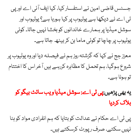
جسٹس قاضی امین نے استفسار کیا، کیا ایف آئی اے اور پی
ٹی اے نے دیکھا ہے یوٹیوب پر کیا ہورہا ہے؟ یوٹیوب اور
سوشل میڈیا پر ہمارے خاندانوں کو بخشا نہیں جاتا۔ کوئی
یوٹیوب پر چاچا تو کوئی ماما بن کر بیٹھ جاتا ہے۔
معزز جج نے کہا کہ گزشتہ روز ہم نے فیصلہ دیا اور وہ یوٹیوب پر
شروع ہوگیا، ہم تحمل کا مظاہرہ کررہے ہیں آخر اس کا اختتام
تو ہونا ہے۔
یہ بھی پڑھیں:
پی ٹی اے: سوشل میڈیا ویب سائٹ بیگو کو
بلاک کردیا
پی ٹی اے حکام نے عدالت کو بتایا کہ ہم انفرادی مواد کو ہٹا
نہیں سکتے، صرف رپورٹ کرسکتے ہیں۔