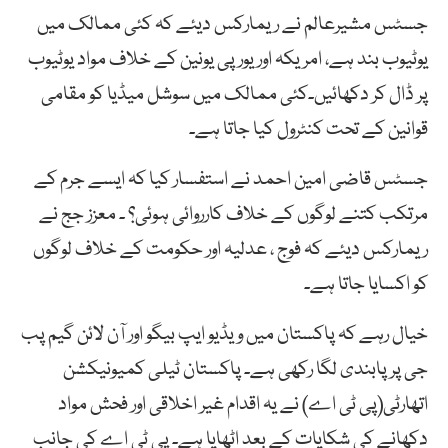
جسٹس مشیرعالم نے ریمارکس دیئے کہ کئی ممالک میں
یوٹیوب بند ہے، امریکہ اور یورپی یونین کے خلاف مواد یوٹیوب
پر ڈال کر دکھائیں۔کئی ممالک میں سوشل میڈیا کو مقامی
قوانین کے تحت کنٹرول کیا جاتا ہے۔
جسٹس قاضی امین احمد نے استفسار کیا کہ ایسے جرم کے
مرتکب کتنے لوگوں کے خلاف کارروائی ہوئی؟ ۔ معزز جج نے
ریمارکس دیئے کہ فوج ، عدلیہ اور حکومت کے خلاف لوگوں
کو اکسایا جاتا ہے۔
خیال رہے کہ پاکستان میں ویڈیو ایپ بیگو اور آن لائن گیم پب
جی پر پابندی لگا رکھی ہے۔ پاکستان ٹیلی کمیونیکشن
اتھارٹی(پی ٹی اے) نے یہ اقدام غیر اخلاقی اور فحش مواد
دکھانے کی شکایات کے بعد اٹھایا ہے۔ پی ٹی اے کی جانب