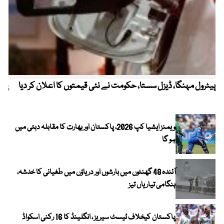
پیٹرول مہنگا، ڈیزل سستا، حکومت نے نئی قیمتوں کا اعلان کر دیا
پنج
ویمنز ایشیا کپ 2026، پاکستان اور بھارت کا مقابلہ دبئی میں
ہو گا
آئندہ 48 گھنٹوں میں بارشوں اور دریاؤں میں طغیانی کا خدشہ،
ہنگامی تیاریاں تیز
پاکستان کیخلاف ٹیسٹ سیریز ، انگلینڈ کا 16 رکنی اسکواڈ