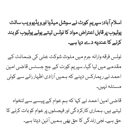
اسلام آباد: سپریم کورٹ نے سوشل میڈیا اور ویڈیو ویب سائٹ
یوٹیوب پر قابل اعتراض مواد کا نوٹس لیتے یوئے یوٹیوب کو بند
کرنے کا عندیہ دے دیا ہے۔
نوٹس فرقہ وارانہ جرم میں ملوث شوکت علی کی ضمانت کے
مقدمے میں لیا گیا۔ سپریم کورٹ کے جج جسٹس قاضی امین
احمد نے ریمارکس دیئے کہ ہمیں آزادی اظہار رائے سے کوئی
مسئلہ نہیں۔
قاضی امین احمد نے کہا کہ ہم عوام کے پیسے سے تنخواہ
لیتے ہیں، ہماری کارکردگی اور فیصلوں پر عوام کو بات کرنے کا
حق ہے۔ نجی زندگی کا حق بھی ہمیں آئین دیتا ہے۔