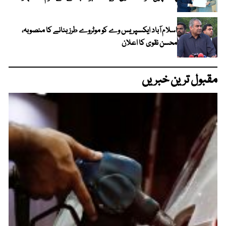
اسلام آباد ایکسپریس وے کو موٹروے طرز بنانے کا منصوبہ،
محسن نقوی کا اعلان
مقبول ترین خبریں