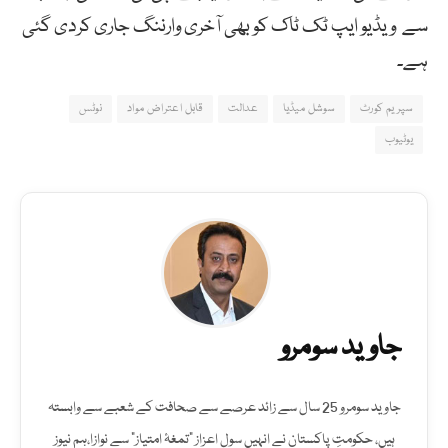
سے ویڈیو ایپ ٹک ٹاک کو بھی آخری وارننگ جاری کردی گئی
ہے۔
سپریم کورٹ
سوشل میڈیا
عدالت
قابل اعتراض مواد
نوٹس
یوٹیوب
جاوید سومرو
جاوید سومرو 25 سال سے زائد عرصے سے صحافت کے شعبے سے وابستہ
ہیں، حکومتِ پاکستان نے انہیں سول اعزاز "تمغۂ امتیاز" سے نوازا،ہم نیوز