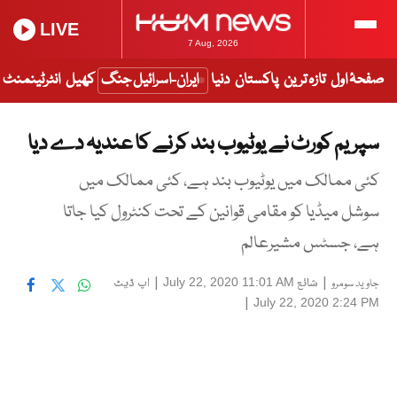
LIVE
7 Aug, 2026
صفحۂ اول
تازہ ترین
پاکستان
دنیا
ایران-اسرائیل جنگ
کھیل
انٹرٹینمنٹ
سپریم کورٹ نے یوٹیوب بند کرنے کا عندیہ دے دیا
کئی ممالک میں یوٹیوب بند ہے، کئی ممالک میں
سوشل میڈیا کو مقامی قوانین کے تحت کنٹرول کیا جاتا
ہے، جسٹس مشیرعالم
|
شائع
|
اپ ڈیٹ
July 22, 2020 11:01 AM
جاوید سومرو
|
July 22, 2020 2:24 PM